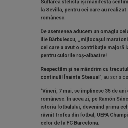
Suflarea stelistă îşi manifestă sentim
la Sevilla, pentru cei care au realiza
românesc.
De asemenea aducem un omagiu celor c
Ilie Bărbulescu, ,,mijlocaşul maratoni
cel care a avut o contribuţie majoră l
pentru culorile roş-albastre!
Respectăm şi ne mândrim cu trecutul, 
continuă! Înainte Steaua!
", au scris c
"
Vineri, 7 mai, se împlinesc 35 de ani 
românesc. În acea zi, pe Ramón Sánc
istoria fotbalului, devenind prima ec
râvnit trofeu din fotbal, UEFA Champi
celor de la FC Barcelona.