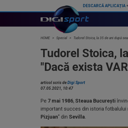
DESCARCĂ APLICAȚIA
Jovo Lukic, la FCSB? Avertismentul lansat în direct de Mihai Pintilii
HOME
Special
Tudorel Stoica, la 35 de ani după sea
Tudorel Stoica, l
"Dacă exista VAR
articol scris de
Digi Sport
07.05.2021, 10:47
Pe
7 mai 1986
,
Steaua București
învi
important succes din istoria fotbalului
Pizjuan
" din
Sevilla
.