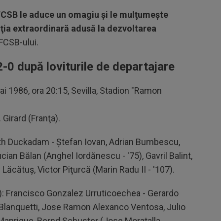
FCSB le aduce un omagiu şi le mulţumeşte
uţia extraordinară adusă la dezvoltarea
 FCSB-ului.
-0 după loviturile de departajare
i 1986, ora 20:15, Sevilla, Stadion "Ramon
 Girard (Franţa).
uth Duckadam - Ştefan Iovan, Adrian Bumbescu,
cian Bălan (Anghel Iordănescu - '75), Gavril Balint,
 Lăcătuş, Victor Piţurcă (Marin Radu II - '107).
): Francisco Gonzalez Urruticoechea - Gerardo
Blanquetti, Jose Ramon Alexanco Ventosa, Julio
Manrique, Bernd Schuster (Jose Moratalla