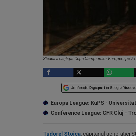
Steaua a câştigat Cupa Campionilor Europeni pe 7 
Urmărește
Digisport
în Google Discove
Europa League: KuPS - Universita
Conference League: CFR Cluj - T
Tudorel Stoica
, căpitanul generației S