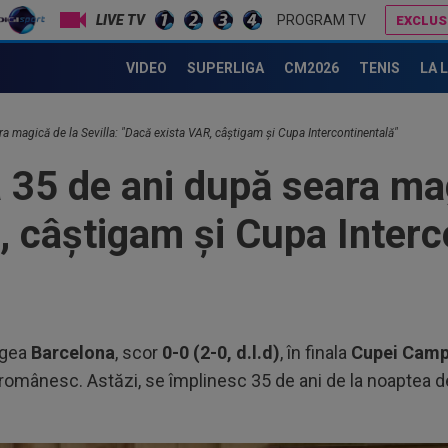
PROGRAM TV
EXCLUS
Valeriu Iftime, anunț sumbru pentru Gigi Becali: ”La FCSB urmează taifunul!”
Denis Drăguș, tras pe "linie moartă". A fost anunțat transferul unui super atacant
VIDEO
SUPERLIGA
CM2026
TENIS
LA 
ra magică de la Sevilla: "Dacă exista VAR, câștigam și Cupa Intercontinentală"
a 35 de ani după seara mag
, câștigam și Cupa Interc
ngea
Barcelona
, scor
0-0 (2-0, d.l.d)
, în finala
Cupei Camp
 românesc. Astăzi, se împlinesc 35 de ani de la noaptea de