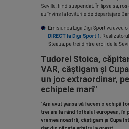
Sevilla, fiind suspendat. În lipsa sa, ro
au învins la loviturile de departajare 
Emisiunea Liga Digi Sport va avea o e
DIRECT la Digi Sport 1
. Realizatoru
Steaua, pe trei dintre eroii de la Sev
Tudorel Stoica, căpita
VAR, câştigam şi Cupa
un joc extraordinar, p
echipele mari"
"
Am avut şansa să facem o echipă fo
trei ani la rând fotbalul european, î
vremea noastră, câştigam şi Cupa Int
dar din păcate arbitrul a greşit.