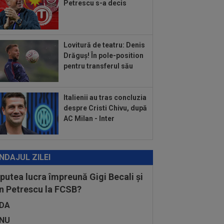
Petrescu s-a decis
cție tranșantă după afirmațiile lui MM
ica
:15
EXCLUSIV
Universitatea
iova a plătit 1.000.000 de euro pentru
 "Foarte talentat"
Lovitură de teatru: Denis
:10
Anunțul venit din Israel, după ce
Drăguș! În pole-position
versitatea Craiova a oferit 700.000€...
pentru transferul său
Italienii au tras concluzia
despre Cristi Chivu, după
AC Milan - Inter
NDAJUL ZILEI
 putea lucra împreună Gigi Becali și
n Petrescu la FCSB?
DA
NU