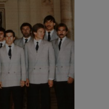
:22
EXCLUSIV
Dan Petrescu s-a
is
:19
Jovo Lukic e în fața transferului
ierei
:18
EXCLUSIV
Ilie Dumitrescu l-a
 ”la zid” pe Becali, după decizia de la