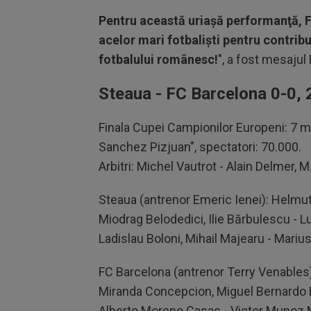
Pentru această uriaşă performanţă, 
acelor mari fotbalişti pentru contrib
fotbalului românesc!
", a fost mesajul
Steaua - FC Barcelona 0-0, 2
Finala Cupei Campionilor Europeni: 7 ma
Sanchez Pizjuan", spectatori: 70.000.
Arbitri: Michel Vautrot - Alain Delmer, M.
Steaua (antrenor Emeric Ienei): Helm
Miodrag Belodedici, Ilie Bărbulescu - Lu
Ladislau Boloni, Mihail Majearu - Marius
FC Barcelona (antrenor Terry Venables
Miranda Concepcion, Miguel Bernardo 
Alberto Moreno Casas - Victor Munoz 