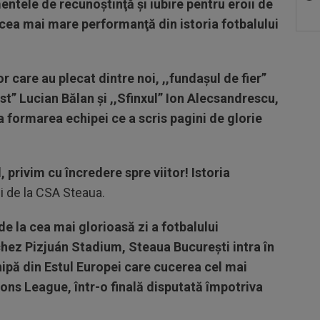
entele de recunoştinţă şi iubire pentru eroii de
t cea mai mare performanţă din istoria fotbalului
are au plecat dintre noi, ,,fundaşul de fier”
st” Lucian Bălan şi ,,Sfinxul” Ion Alecsandrescu,
a formarea echipei ce a scris pagini de glorie
privim cu încredere spre viitor! Istoria
ei de la CSA Steaua.
de la cea mai glorioasă zi a fotbalului
hez Pizjuán Stadium, Steaua Bucureşti intra în
hipă din Estul Europei care cucerea cel mai
ons League, într-o finală disputată împotriva