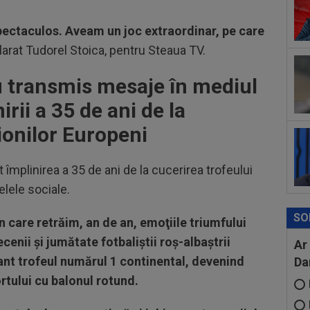
rea
Sto
pectaculos. Aveam un joc extraordinar, pe care
07
Cra
clarat Tudorel Stoica, pentru Steaua TV.
el:
07
 transmis mesaje în mediul
Uni
irii a 35 de ani de la
onilor Europeni
împlinirea a 35 de ani de la cucerirea trofeului
lele sociale.
SO
 în care retrăim, an de an, emoţiile triumfului
ecenii şi jumătate fotbaliştii roş-albaştrii
Ar
t trofeul numărul 1 continental, devenind
Da
ortului cu balonul rotund.