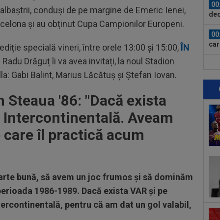
00
ș-albaștrii, conduși de pe margine de Emeric Ienei,
dec
Barcelona și au obținut Cupa Campionilor Europeni.
00
car
diție specială vineri, între orele 13:00 și 15:00,
ÎN
l Radu Drăguț îi va avea invitați, la noul Stadion
00
illa: Gabi Balint, Marius Lăcătuș și Ștefan Iovan.
pus
FCS
00
n Steaua '86: "Dacă exista
fos
 Intercontinentală. Aveam
00
e care îl practică acum
”st
07
con
”Nu
arte bună, să avem un joc frumos şi să dominăm
07
n perioada 1986-1989. Dacă exista VAR şi pe
moa
ercontinentală, pentru că am dat un gol valabil,
sup
07