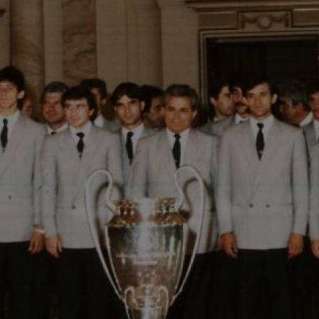
00
dec
00
car
00
pus