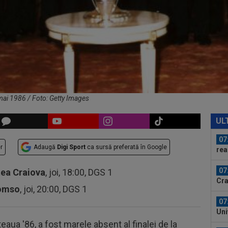
FCS
00
fos
00
”st
07
con
”Nu
mai 1986 / Foto: Getty Images
07
moa
UL
sup
07
r
Adaugă
Digi Sport
ca sursă preferată în Google
rea
Sto
07
tea Craiova
, joi, 18:00, DGS 1
Cra
romso
, joi, 20:00, DGS 1
el:
07
Uni
teaua '86, a fost marele absent al finalei de la