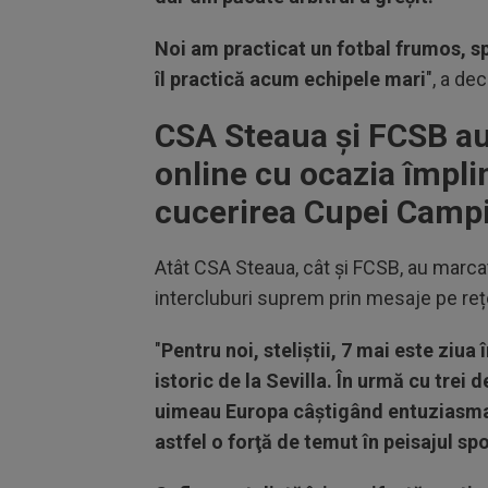
Noi am practicat un fotbal frumos, s
îl practică acum echipele mari
", a de
CSA Steaua și FCSB au
online cu ocazia împlin
cucerirea Cupei Campi
Atât CSA Steaua, cât și FCSB, au marcat 
intercluburi suprem prin mesaje pe rețe
"
Pentru noi, steliştii, 7 mai este ziua
istoric de la Sevilla. În urmă cu trei d
uimeau Europa câştigând entuziasman
astfel o forţă de temut în peisajul sp