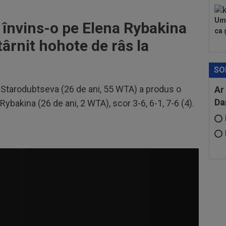
Umi
 învins-o pe Elena Rybakina
ca ș
târnit hohote de râs la
SO
ia Starodubtseva (26 de ani, 55 WTA) a produs o
Ar
Da
Rybakina (26 de ani, 2 WTA), scor 3-6, 6-1, 7-6 (4).