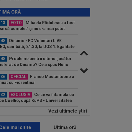
:14
Ce se întâmplă cu Denis Alibec:
ău a făcut anunțul
TIMA ORĂ
:13
FOTO
Mihaela Rădulescu a fost
earsă complet” și nu s-a mai putut
ine: ”Trebuie...
:48
Dinamo - FC Voluntari LIVE
EO, sâmbătă, 21:30, la DGS 1. Egalitate
puncte...
:48
Probleme pentru ultimul jucător
nsferat de Dinamo? Ce a spus Nuno
mpos
:36
OFICIAL
Franco Mastantuono a
nat cu Fiorentina!
:32
EXCLUSIV
Ce se va întâmpla cu
ipe Coelho, după KuPS - Universitatea
iova 1-1
Vezi ultimele ştiri
:31
EXCLUSIV
Gigi Becali, ”în
boi” cu două echipe din SuperLigă
Cele mai citite
Ultima oră
:23
Catalanii anunță: Manchester City