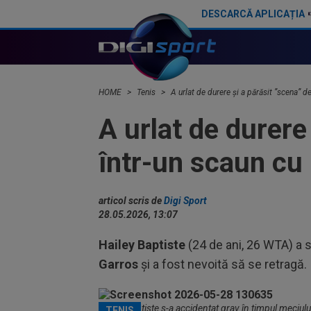
DESCARCĂ APLICAȚIA
Încă o mare lovitură pentru Emma Răducanu!
HOME
Tenis
A urlat de durere și a părăsit ”scena” d
A urlat de durere
într-un scaun cu 
articol scris de
Digi Sport
28.05.2026, 13:07
Hailey Baptiste
(24 de ani, 26 WTA) a s
Garros
și a fost nevoită să se retragă.
Hailey Baptiste s-a accidentat grav în timpul meciulu
TENIS