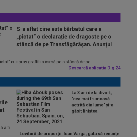
S-a aflat cine este bărbatul care a
„pictat” o declarație de dragoste pe o
stâncă de pe Transfăgărășan. Anunțul
tat” cu spray graffiti o inimă pe o stâncă de pe...
Descarcă aplicația Digi24
La 3 ani de la divorț,
"cea mai frumoasă
ile
actriță din lume" și-a
at
găsit liniștea
 a fi
Lovitură de proporții: Ioan Varga, gata să renunțe