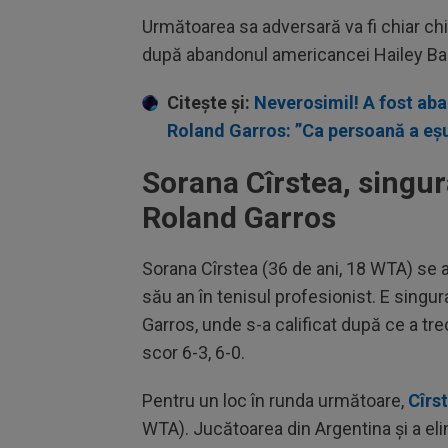
Următoarea sa adversară va fi chiar chi
după abandonul americancei Hailey Bap
Citește și:
Neverosimil! A fost aba
Roland Garros: ”Ca persoană a eșu
Sorana Cîrstea, singur
Roland Garros
Sorana Cîrstea (36 de ani, 18 WTA) se af
său an în tenisul profesionist. E singu
Garros, unde s-a calificat după ce a tre
scor 6-3, 6-0.
Pentru un loc în runda următoare,
Cîrs
WTA). Jucătoarea din Argentina și a eli