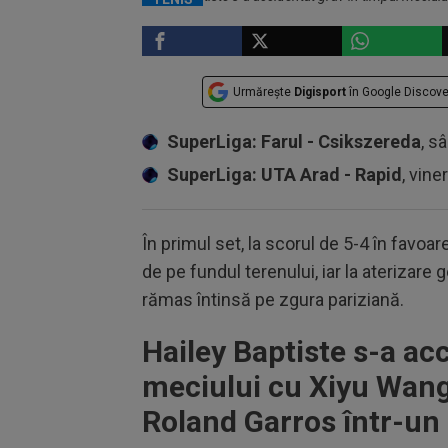
Urmărește
Digisport
în Google Discove
SuperLiga: Farul - Csikszereda
, s
SuperLiga: UTA Arad - Rapid
, vine
În primul set, la scorul de 5-4 în favoar
de pe fundul terenului, iar la aterizare 
rămas întinsă pe zgura pariziană.
Hailey Baptiste s-a ac
meciului cu Xiyu Wang 
Roland Garros într-un 