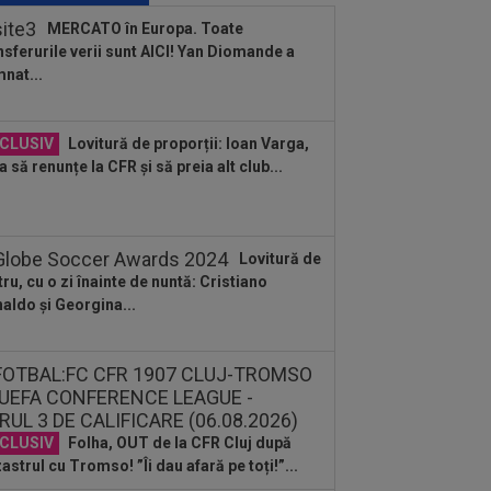
Barcelona, acord total pentru Rodri!
MERCATO în Europa. Toate
nsferurile verii sunt AICI! Yan Diomande a
:20
(P) O nouă etapă a gazdelor?
nat...
 arată Cotele Superbet pentru etapa
:19
LIVE VIDEO&SCORE
Unirea
CLUSIV
Lovitură de proporții: Ioan Varga,
bozia - Gloria Bistrița 0-2, ACUM, DGS
a să renunțe la CFR și să preia alt club...
Programul complet al etapei...
:14
Ce se întâmplă cu Denis Alibec:
ău a făcut anunțul
Lovitură de
:13
FOTO
Mihaela Rădulescu a fost
tru, cu o zi înainte de nuntă: Cristiano
earsă complet” și nu s-a mai putut
aldo și Georgina...
ine: ”Trebuie...
:48
Dinamo - FC Voluntari LIVE
EO, sâmbătă, 21:30, la DGS 1. Egalitate
puncte...
:48
Probleme pentru ultimul jucător
nsferat de Dinamo? Ce a spus Nuno
mpos
CLUSIV
Folha, OUT de la CFR Cluj după
astrul cu Tromso! ”Îi dau afară pe toți!”...