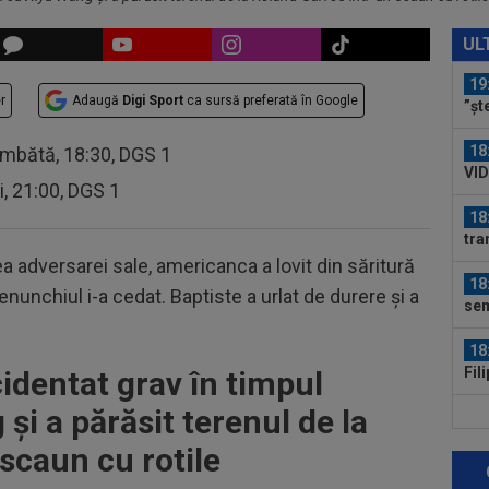
19
Sab
UL
19
r
Adaugă
Digi Sport
ca sursă preferată în Google
”șt
abț
18
âmbătă, 18:30, DGS 1
VID
ri, 21:00, DGS 1
de 
18
tra
Ca
ea adversarei sale, americanca a lovit din săritură
18
genunchiul i-a cedat. Baptiste a urlat de durere și a
sem
18
Fil
cidentat grav în timpul
Cra
și a părăsit terenul de la
18
răz
scaun cu rotile
18