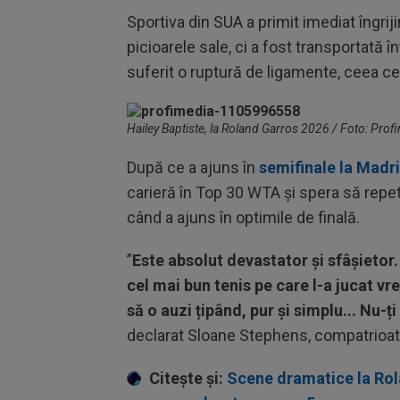
Sportiva din SUA a primit imediat îngrij
picioarele sale, ci a fost transportată î
suferit o ruptură de ligamente, ceea c
Hailey Baptiste, la Roland Garros 2026 / Foto: Prof
După ce a ajuns în
semifinale la Madr
carieră în Top 30 WTA și spera să repe
când a ajuns în optimile de finală.
”
Este absolut devastator și sfâșietor.
cel mai bun tenis pe care l-a jucat vre
să o auzi țipând, pur și simplu... Nu-ț
declarat Sloane Stephens, compatrioata
Citește și:
Scene dramatice la Rol