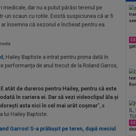
și 
iri medicale, dar nu a putut părăsi terenul pe
tra
ntr-un scaun cu rotile. Există suspiciunea că ar fi
18
sem
Cum
e ar însemna că sezonul e încheiat pentru ea.
#4
19
EX
Slo
imedia
gat
1. 
19
id
, Hailey Baptiste a intrat pentru prima dată în
Sab
te performanța de anul trecut de la Roland Garros,
19
tea
”șt
Ron
abț
 E atât de dureros pentru Hailey, pentru că este
18
odată în cariera ei. Dar să vezi videoclipul ăla și
VID
de 
i dorești asta nici în cel mai urât coșmar
”, a
18
 lui Hailey Baptiste.
tra
Ca
EX
and Garros! S-a prăbușit pe teren, după meciul
dez