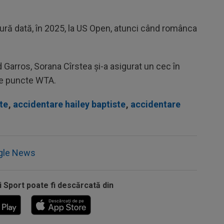
ngură dată, în 2025, la US Open, atunci când românca
and Garros, Sorana Cîrstea și-a asigurat un cec în
de puncte WTA.
te
,
accidentare hailey baptiste
,
accidentare
gle News
i Sport poate fi descărcată din