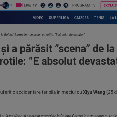
LIVE TV
PROGRAM TV
EXCLUS
Venus și Serena Williams, din nou împreună pe terenul de tenis! Au primit wild-card pentru Cincinnati
Gigi Becali, ”în război” cu două echipe din SuperLigă
VIDEO
SUPERLIGA
CM2026
TENIS
LA 
18
sem
e la Roland Garros într-un scaun cu rotile: ”E absolut devastator”
18
 și a părăsit ”scena” de l
Fil
Cra
rotile: ”E absolut devasta
18
răz
18
și 
18
uferit o accidentare teribilă în meciul cu
Xiyu Wang
(25 d
Cum
#4
19
Slo
1. 
i cu Xiyu Wang și a părăsit terenul de la Roland Garros într-un scaun cu roti