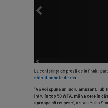
La conferința de presă de la finalul part
stârnit hohote de râs
.
”
Vă voi spune un lucru amuzant. Iubi
intru în top 50 WTA, mă va cere în căs
aproape să reușesc
”, a spus Yuliia St