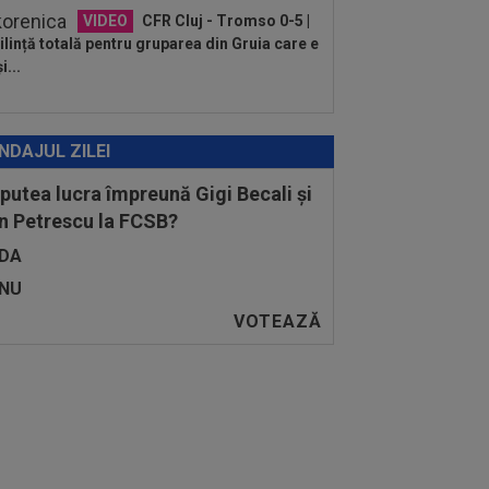
VIDEO
CFR Cluj - Tromso 0-5 |
lință totală pentru gruparea din Gruia care e
i...
NDAJUL ZILEI
 putea lucra împreună Gigi Becali și
n Petrescu la FCSB?
DA
NU