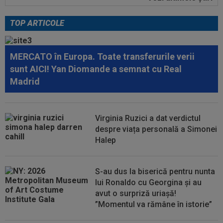
18:59
VIDEO
Chindia - Metaloglobus 3-1. Show în
Liga 2. 4 goluri, doi eliminați, un penalty...
TOP ARTICOLE
18:49
EXCLUSIV
I-a cerut lui Dani Coman salariu
de 9.000€ pe lună și 20.000€ la semnătură...
MERCATO în Europa. Toate transferurile verii
18:33
VIDEO
CS Dinamo, umilită la Slatina! Eșec și
sunt AICI! Yan Diomande a semnat cu Real
pentru Steaua, iar Poli a remizat...
Madrid
18:31
VIDEO
Raul Fernandez a câștigat Grand Prix-
ul Marii Britanii
Virginia Ruzici a dat verdictul
18:30
LIVE VIDEO&TEXT
Petrolul - Oțelul 0-0,
despre viața personală a Simonei
ACUM, Digi Sport 1. Început tare de meci la Ploiești
Halep
S-au dus la biserică pentru nunta
lui Ronaldo cu Georgina și au
avut o surpriză uriașă!
”Momentul va rămâne în istorie”