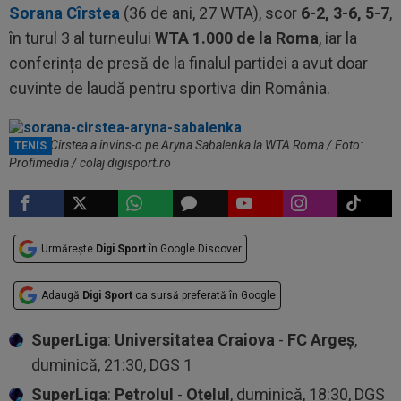
Sorana Cîrstea
(36 de ani, 27 WTA), scor
6-2, 3-6, 5-7
,
în turul 3 al turneului
WTA 1.000 de la Roma
, iar la
conferința de presă de la finalul partidei a avut doar
cuvinte de laudă pentru sportiva din România.
Sorana Cîrstea a învins-o pe Aryna Sabalenka la WTA Roma / Foto:
TENIS
Profimedia / colaj digisport.ro
Urmărește
Digi Sport
în Google Discover
Adaugă
Digi Sport
ca sursă preferată în Google
SuperLiga
:
Universitatea Craiova
-
FC Argeș
,
duminică, 21:30, DGS 1
SuperLiga
:
Petrolul
-
Oțelul
, duminică, 18:30, DGS