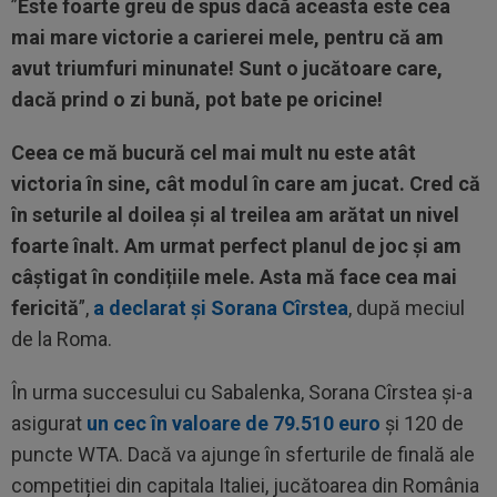
”
Este foarte greu de spus dacă aceasta este cea
mai mare victorie a carierei mele, pentru că am
avut triumfuri minunate! Sunt o jucătoare care,
dacă prind o zi bună, pot bate pe oricine!
Ceea ce mă bucură cel mai mult nu este atât
victoria în sine, cât modul în care am jucat. Cred că
în seturile al doilea și al treilea am arătat un nivel
foarte înalt. Am urmat perfect planul de joc și am
câștigat în condițiile mele. Asta mă face cea mai
fericită
”,
a declarat și Sorana Cîrstea
, după meciul
de la Roma.
În urma succesului cu Sabalenka, Sorana Cîrstea și-a
asigurat
un cec în valoare de 79.510 euro
și 120 de
puncte WTA. Dacă va ajunge în sferturile de finală ale
competiției din capitala Italiei, jucătoarea din România