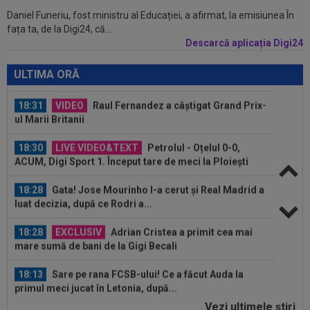
Daniel Funeriu, fost ministru al Educației, a afirmat, la emisiunea În
18:49
EXCLUSIV
I-a cerut lui Dani Coman salariu
fața ta, de la Digi24, că...
de 9.000€ pe lună și 20.000€ la semnătură...
Descarcă aplicația Digi24
18:33
VIDEO
CS Dinamo, umilită la Slatina! Eșec și
pentru Steaua, iar Poli a remizat...
ULTIMA ORĂ
18:31
VIDEO
Raul Fernandez a câștigat Grand Prix-
ul Marii Britanii
18:30
LIVE VIDEO&TEXT
Petrolul - Oțelul 0-0,
ACUM, Digi Sport 1. Început tare de meci la Ploiești
18:28
Gata! Jose Mourinho l-a cerut și Real Madrid a
luat decizia, după ce Rodri a...
18:28
EXCLUSIV
Adrian Cristea a primit cea mai
mare sumă de bani de la Gigi Becali
18:13
Sare pe rana FCSB-ului! Ce a făcut Auda la
primul meci jucat în Letonia, după...
Vezi ultimele ştiri