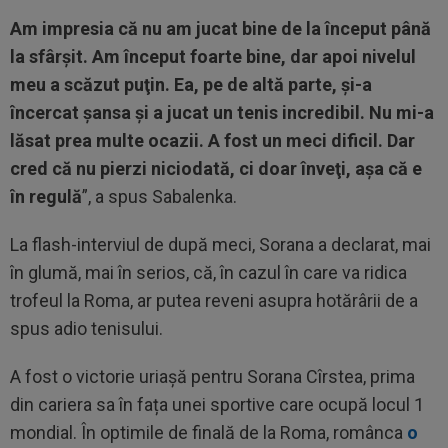
Am impresia că nu am jucat bine de la început până
la sfârşit. Am început foarte bine, dar apoi nivelul
meu a scăzut puţin. Ea, pe de altă parte, şi-a
încercat şansa şi a jucat un tenis incredibil. Nu mi-a
lăsat prea multe ocazii. A fost un meci dificil. Dar
cred că nu pierzi niciodată, ci doar înveţi, aşa că e
în regulă
”, a spus Sabalenka.
La flash-interviul de după meci, Sorana a declarat, mai
în glumă, mai în serios, că, în cazul în care va ridica
trofeul la Roma, ar putea reveni asupra hotărârii de a
spus adio tenisului.
A fost o victorie uriașă pentru Sorana Cîrstea, prima
din cariera sa în fața unei sportive care ocupă locul 1
mondial. În optimile de finală de la Roma, românca
o