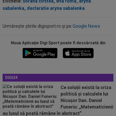
Etichete:
sorana cirstea
,
wta roma
,
aryna
sabalenka
,
declaratie aryna sabalenka
Urmărește știrile digisport.ro și pe
Google News
18:31
VIDEO
Raul Fernandez a câștigat Grand Prix-
ul Marii Britanii
Noua Aplicaţie Digi Sport poate fi descărcată din
18:30
LIVE VIDEO&TEXT
Petrolul - Oțelul 0-0,
ACUM, Digi Sport 1. Început tare de meci la Ploiești
18:28
Gata! Jose Mourinho l-a cerut și Real Madrid a
luat decizia, după ce Rodri a...
18:28
EXCLUSIV
Adrian Cristea a primit cea mai
DIGI24
mare sumă de bani de la Gigi Becali
Ce soluții există la criza
18:13
Sare pe rana FCSB-ului! Ce a făcut Auda la
politică și calculele lui
primul meci jucat în Letonia, după...
Nicușor Dan. Daniel
18:59
VIDEO
Chindia - Metaloglobus 3-1. Show în
Funeriu: „Matematicienii
Liga 2. 4 goluri, doi eliminați, un penalty...
au luxul să poată rămâne în abstract”