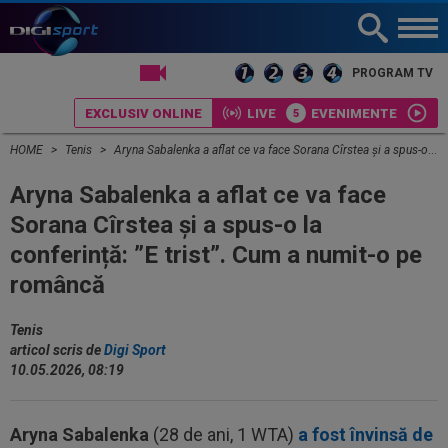
LIVE TV
PROGRAM TV
EXCLUSIV ONLINE
LIVE
EVENIMENTE
HOME
Tenis
Aryna Sabalenka a aflat ce va face Sorana Cîrstea și a spus-o la conferință: ”E trist”. Cum a numit-o pe româncă
Aryna Sabalenka a aflat ce va face
Sorana Cîrstea și a spus-o la
conferință: ”E trist”. Cum a numit-o pe
româncă
Tenis
articol scris de
Digi Sport
10.05.2026, 08:19
Aryna Sabalenka
(28 de ani, 1 WTA)
a fost învinsă de