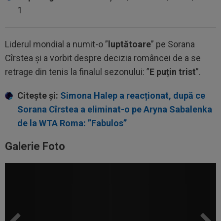
1
Liderul mondial a numit-o ”
luptătoare
” pe Sorana
Cîrstea și a vorbit despre decizia româncei de a se
retrage din tenis la finalul sezonului: ”
E puțin trist
”.
Citește și:
Simona Halep a reacționat, după ce
Sorana Cîrstea a eliminat-o pe Aryna Sabalenka
de la WTA Roma: ”Fabulos”
Galerie Foto