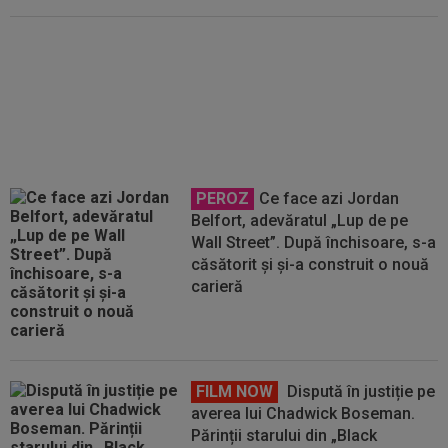
Jaqueline Cristian s-a retras de
la WTA Toronto! Cu cine vor juca
Sorana Cîrstea și Gabriela Ruse
PEROZ
Ce face azi Jordan
Belfort, adevăratul „Lup de pe
Wall Street”. După închisoare, s-a
căsătorit și și-a construit o nouă
carieră
FILM NOW
Dispută în justiție pe
averea lui Chadwick Boseman.
Părinții starului din „Black