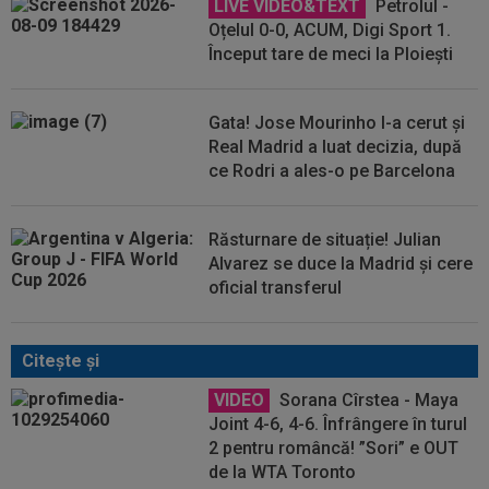
LIVE VIDEO&TEXT
Petrolul -
Oțelul 0-0, ACUM, Digi Sport 1.
Început tare de meci la Ploiești
Gata! Jose Mourinho l-a cerut și
Real Madrid a luat decizia, după
ce Rodri a ales-o pe Barcelona
Răsturnare de situație! Julian
Alvarez se duce la Madrid și cere
oficial transferul
Citeşte şi
VIDEO
Sorana Cîrstea - Maya
Joint 4-6, 4-6. Înfrângere în turul
2 pentru româncă! ”Sori” e OUT
de la WTA Toronto