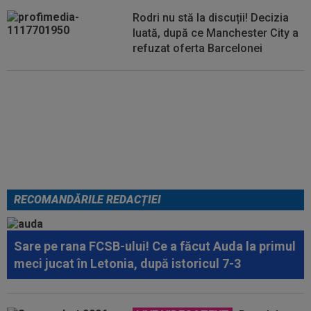
Rodri nu stă la discuții! Decizia
luată, după ce Manchester City a
refuzat oferta Barcelonei
Cel mai bine plătit jucător din
SuperLigă a devenit liber! Gigi
Becali spunea: ”Pregătesc o
bombă! Bani mulți”
RECOMANDĂRILE REDACȚIEI
Sare pe rana FCSB-ului! Ce a făcut Auda la primul
meci jucat în Letonia, după istoricul 7-3