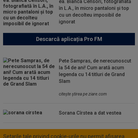
ea. Bianca Censori, fotografiată
în L.A., în micro pantaloni și top
cu un decolteu imposibil de
ignorat
Descarcă aplicația Pro FM
Pete Sampras, de nerecunoscut
la 54 de ani! Cum arată acum
legenda cu 14 titluri de Grand
Slam
citeşte ştirea pe ziare.com
Sorana Cîrstea a dat vestea
Setarile tale privind cookie-urile nu permit afisarea