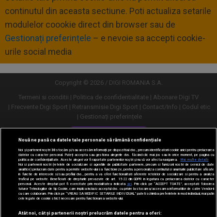
continutul din aceasta sectiune. Poti actualiza setarile
modulelor coookie direct din browser sau de
Gestionați preferințele
– e nevoie sa accepti cookie-
urile social media
Copyright © 2026 / DIGI ROMANIA S.A.
Termeni si conditii
Politica de confidentialitate
Abonare Digi TV
Frecvente Digi Sport
Retransmisie Digi Sport
Contact/Info
Codul etic
Gestionați preferințele
Versiune desktop
Nouă ne pasă ca datele tale personale să rămână confidențiale
Noi și partenerii noștri
30
stocăm și/sau accesăm informații pe dispozitivul dvs., precum identificatorii cookie unici pentru prelucrarea
datelor cu caracter personal. Puteți accepta sau gestiona alegerile dvs. făcând clic mai jos sau în orice moment, pe pagina cu
politica de confidențialitate. Aceste alegeri vor fi raportate partenerilor noștri și nu vă vor afecta navigarea.
Mai multe detalii
Noi si partenerii nostri (retelele de socializare si agentiile de publicitate partenere, precum si furnizorii nostri de servicii de date
analitice) prelucram date pentru a permite website-ului sa functioneze, pentru a personaliza continutul si anunturile publicitare afisate
in functie de interesele si/sau profilul dvs., pentru a va oferi functionalitati aferente retelelor de socializare si pentru a analiza
traficul pe website. Beneficiati de drepturile prevazute de art. 15-22 din GDPR in legatura cu prelucrarea datelor cu caracter
personal. Aceste drepturi pot fi exercitate prin modalitatea indicata
aici
. Prin click pe “ACCEPT TOATE”, acceptati folosirea
tuturor Tehnologiilor de tip Cookie, care implica inclusiv acceptul dvs. cu privire la stocarea/accesarea informatiilor de catre Vendor-ii
cu care colaboram. Prin click pe “VREAU SA MODIFIC SETARILE INDIVIDUAL” puteti schimba preferintele in mod individual, mai putin
cele legate de cookie strict necesare pentru functionarea website-ului.
Atât noi, cât și partenerii noștri prelucrăm datele pentru a oferi: