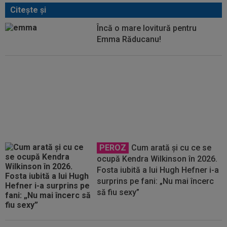
Citeşte şi
Încă o mare lovitură pentru
Emma Răducanu!
FOTO
Carlos Alcaraz și-a
schimbat look-ul, iar fanii i-au
”sărit în cap”: ”Tunde-te urgent!”
PEROZ
Cum arată și cu ce se
ocupă Kendra Wilkinson în 2026.
Fosta iubită a lui Hugh Hefner i-a
surprins pe fani: „Nu mai încerc
să fiu sexy”