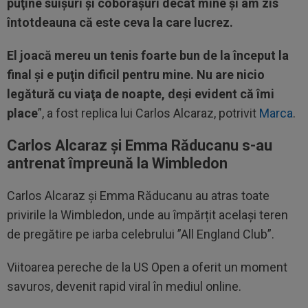
puţine suişuri şi coborâşuri decât mine și am zis
întotdeauna că este ceva la care lucrez.
El joacă mereu un tenis foarte bun de la început la
final şi e puţin dificil pentru mine. Nu are nicio
legătură cu viaţa de noapte, deşi evident că îmi
place
”, a fost replica lui Carlos Alcaraz, potrivit
Marca
.
Carlos Alcaraz și Emma Răducanu s-au
antrenat împreună la Wimbledon
Carlos Alcaraz și Emma Răducanu au atras toate
privirile la Wimbledon, unde au împărțit același teren
de pregătire pe iarba celebrului ”All England Club”.
Viitoarea pereche de la US Open a oferit un moment
savuros, devenit rapid viral în mediul online.