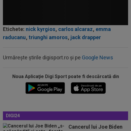
Etichete:
nick kyrgios
,
carlos alcaraz
,
emma
raducanu
,
triunghi amoros
,
jack drapper
Urmărește știrile digisport.ro și pe
Google News
13:22
”Pachet de 6 cifre” + 50.000 de euro pentru
amanta lui Infantino? Comunicat...
Noua Aplicaţie Digi Sport poate fi descărcată din
13:01
Giovanni Becali a rămas ”interzis” când a aflat
ce i-a spus MM Stoica lui Gigi...
12:48
Sepsi - FCSB | LIVE VIDEO, luni, 21:30, DGS 1.
Roș-albaștrii, ”ca acasă” la...
12:43
Ce a spus Federico Valverde despre Jose
DIGI24
Mourinho, după meciul din Ungaria
Cancerul lui Joe Biden
12:42
OUT! Hansi Flick a anunțat trei plecări de la