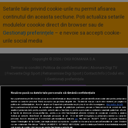
Setarile tale privind cookie-urile nu permit afisarea
continutul din aceasta sectiune. Poti actualiza setarile
modulelor coookie direct din browser sau de
Gestionați preferințele
– e nevoie sa accepti cookie-
urile social media
Copyright © 2026 / DIGI ROMANIA S.A.
Termeni si conditii
Politica de confidentialitate
Abonare Digi TV
Frecvente Digi Sport
Retransmisie Digi Sport
Contact/Info
Codul etic
Gestionați preferințele
Versiune desktop
Nouă ne pasă ca datele tale personale să rămână confidențiale
Noi și partenerii noștri
30
stocăm și/sau accesăm informații pe dispozitivul dvs., precum identificatorii cookie unici pentru prelucrarea
datelor cu caracter personal. Puteți accepta sau gestiona alegerile dvs. făcând clic mai jos sau în orice moment, pe pagina cu
politica de confidențialitate. Aceste alegeri vor fi raportate partenerilor noștri și nu vă vor afecta navigarea.
Mai multe detalii
Noi si partenerii nostri (retelele de socializare si agentiile de publicitate partenere, precum si furnizorii nostri de servicii de date
analitice) prelucram date pentru a permite website-ului sa functioneze, pentru a personaliza continutul si anunturile publicitare afisate
in functie de interesele si/sau profilul dvs., pentru a va oferi functionalitati aferente retelelor de socializare si pentru a analiza
traficul pe website. Beneficiati de drepturile prevazute de art. 15-22 din GDPR in legatura cu prelucrarea datelor cu caracter
personal. Aceste drepturi pot fi exercitate prin modalitatea indicata
aici
. Prin click pe “ACCEPT TOATE”, acceptati folosirea
tuturor Tehnologiilor de tip Cookie, care implica inclusiv acceptul dvs. cu privire la stocarea/accesarea informatiilor de catre Vendor-ii
cu care colaboram. Prin click pe “VREAU SA MODIFIC SETARILE INDIVIDUAL” puteti schimba preferintele in mod individual, mai putin
cele legate de cookie strict necesare pentru functionarea website-ului.