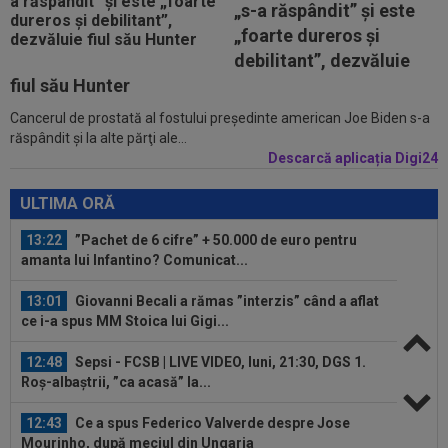
„s-a răspândit” şi este
Barcelona
„foarte dureros și
13:47
Antrenorul lui Union SG a dat verdictul, după ce
debilitant”, dezvăluie
Darius Olaru a fost rezervă și...
fiul său Hunter
Cancerul de prostată al fostului preşedinte american Joe Biden s-a
13:26
Cine e Leonardo Bovio, ”viitorul fundaș al
răspândit şi la alte părţi ale...
Italiei” propus de Cristi Chivu la...
Descarcă aplicația Digi24
13:23
S-a aflat echipa din Serie A la care poate
ajunge Ștefan Baiaram! 6 milioane de...
ULTIMA ORĂ
13:22
”Pachet de 6 cifre” + 50.000 de euro pentru
amanta lui Infantino? Comunicat...
13:01
Giovanni Becali a rămas ”interzis” când a aflat
ce i-a spus MM Stoica lui Gigi...
12:48
Sepsi - FCSB | LIVE VIDEO, luni, 21:30, DGS 1.
Roș-albaștrii, ”ca acasă” la...
12:43
Ce a spus Federico Valverde despre Jose
Mourinho, după meciul din Ungaria