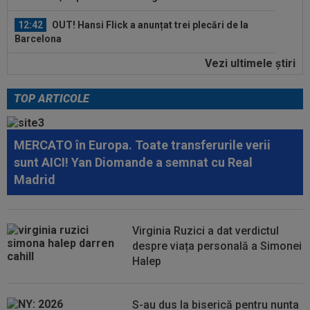
12:42
OUT! Hansi Flick a anunțat trei plecări de la
Barcelona
Vezi ultimele ştiri
13:47
Antrenorul lui Union SG a dat verdictul, după ce
Darius Olaru a fost rezervă și...
TOP ARTICOLE
13:26
Cine e Leonardo Bovio, ”viitorul fundaș al
Italiei” propus de Cristi Chivu la...
MERCATO în Europa. Toate transferurile verii
13:23
S-a aflat echipa din Serie A la care poate
sunt AICI! Yan Diomande a semnat cu Real
ajunge Ștefan Baiaram! 6 milioane de...
Madrid
13:22
”Pachet de 6 cifre” + 50.000 de euro pentru
amanta lui Infantino? Comunicat...
Virginia Ruzici a dat verdictul
13:01
Giovanni Becali a rămas ”interzis” când a aflat
despre viața personală a Simonei
ce i-a spus MM Stoica lui Gigi...
Halep
S-au dus la biserică pentru nunta