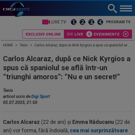
LIVE TV
PROGRAM TV
EXCLUSIV ONLINE
LIVE
EVENIMENTE
HOME
Tenis
Carlos Alcaraz, după ce Nick Kyrgios a spus că spaniolul se află într-un ”triunghi amoros”: ”Nu e un secret!”
Carlos Alcaraz, după ce Nick Kyrgios a
spus că spaniolul se află într-un
”triunghi amoros”: ”Nu e un secret!”
Tenis
articol scris de
Digi Sport
05.07.2025, 21:50
Carlos Alcaraz
(22 de ani) și
Emma Răducanu
(22 de
ani) vor forma, fără îndoială,
cea mai surprinzătoare