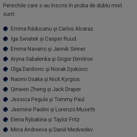
Perechile care s-au înscris în proba de dublu mixt
sunt:
Emma Răducanu şi Carlos Alcaraz
Iga Swiatek şi Casper Ruud
Emma Navarro şi Jannik Sinner
Aryna Sabalenka şi Grigor Dimitrov
Olga Danilovic şi Novak Djokovic
Naomi Osaka şi Nick Kyrgios
Qinwen Zheng şi Jack Draper
Jessica Pegula şi Tommy Paul
Jasmine Paolini şi Lorenzo Musetti
Elena Rybakina şi Taylor Fritz
Mirra Andreeva şi Daniil Medvedev