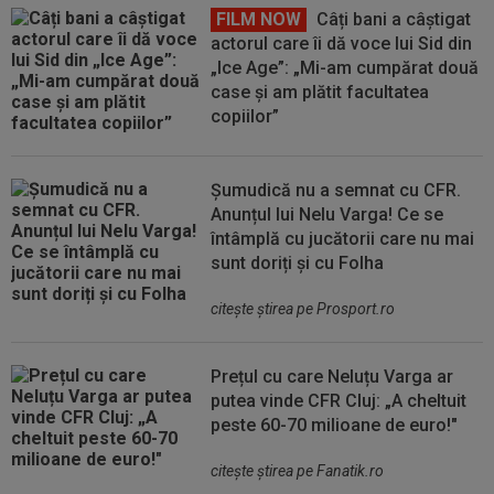
FILM NOW
Câți bani a câștigat
actorul care îi dă voce lui Sid din
„Ice Age”: „Mi-am cumpărat două
case și am plătit facultatea
copiilor”
Șumudică nu a semnat cu CFR.
Anunțul lui Nelu Varga! Ce se
întâmplă cu jucătorii care nu mai
sunt doriți și cu Folha
citeşte ştirea pe Prosport.ro
Prețul cu care Neluțu Varga ar
putea vinde CFR Cluj: „A cheltuit
peste 60-70 milioane de euro!"
citeşte ştirea pe Fanatik.ro