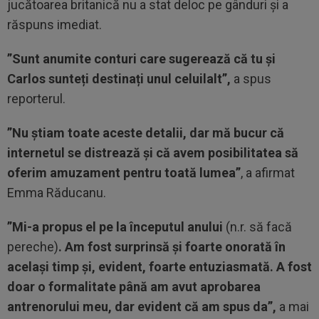
jucătoarea britanică nu a stat deloc pe gânduri și a
răspuns imediat.
”Sunt anumite conturi care sugerează că tu și
Carlos sunteți destinați unul celuilalt”,
a spus
reporterul.
”Nu știam toate aceste detalii, dar mă bucur că
internetul se distrează și că avem posibilitatea să
oferim amuzament pentru toată lumea”
, a afirmat
Emma Răducanu.
”Mi-a propus el pe la începutul anului
(n.r. să facă
pereche)
. Am fost surprinsă și foarte onorată în
același timp și, evident, foarte entuziasmată. A fost
doar o formalitate până am avut aprobarea
antrenorului meu, dar evident că am spus da”,
a mai