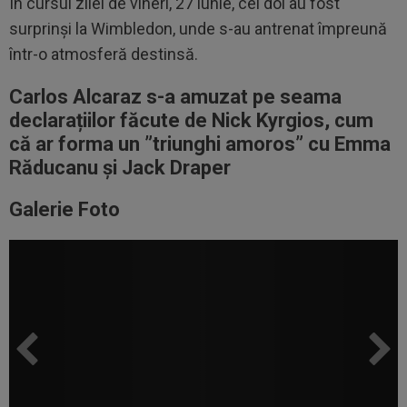
În cursul zilei de vineri, 27 iunie, cei doi au fost
surprinși la Wimbledon, unde s-au antrenat împreună
într-o atmosferă destinsă.
Carlos Alcaraz s-a amuzat pe seama
declarațiilor făcute de Nick Kyrgios, cum
că ar forma un ”triunghi amoros” cu Emma
Răducanu și Jack Draper
Galerie Foto