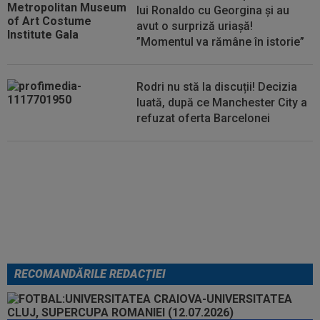
lui Ronaldo cu Georgina și au
avut o surpriză uriașă!
”Momentul va rămâne în istorie”
Rodri nu stă la discuții! Decizia
luată, după ce Manchester City a
refuzat oferta Barcelonei
Cel mai bine plătit jucător din
SuperLigă a devenit liber! Gigi
Becali spunea: ”Pregătesc o
bombă! Bani mulți”
RECOMANDĂRILE REDACȚIEI