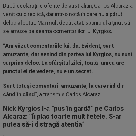
După declarațiile oferite de australian, Carlos Alcaraz a
venit cu o replică, dar într-o notă în care nu a părut
deloc afectat. Mai mult decât atât, spaniolul a ţinut să
se amuze pe seama comentariilor lui Kyrgios.
“
Am văzut comentariile lui, da. Evident, sunt
amuzante, dar venind din partea lui Kyrgios, nu sunt
surprins deloc. La sfârşitul zilei, toată lumea are
punctul ei de vedere, nu e un secret.
Sunt totuşi comentarii amuzante, la care râd din
când în când
“, a transmis Carlos Alcaraz.
Nick Kyrgios l-a ”pus în gardă” pe Carlos
Alcaraz: ”Îi plac foarte mult fetele. S-ar
putea să-i distragă atenția”