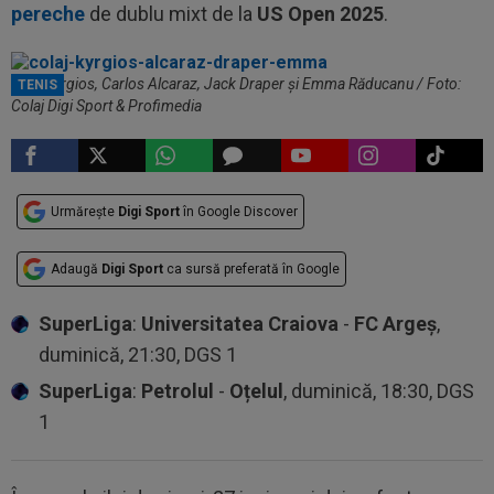
pereche
de dublu mixt de la
US Open 2025
.
Nick Kyrgios, Carlos Alcaraz, Jack Draper și Emma Răducanu / Foto:
TENIS
Colaj Digi Sport & Profimedia
Urmărește
Digi Sport
în Google Discover
Adaugă
Digi Sport
ca sursă preferată în Google
SuperLiga
:
Universitatea Craiova
-
FC Argeș
,
duminică, 21:30, DGS 1
SuperLiga
:
Petrolul
-
Oțelul
, duminică, 18:30, DGS
1