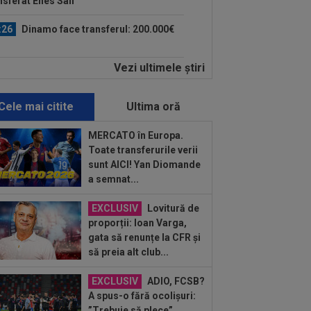
nsferat Enes Sali
:26
Dinamo face transferul: 200.000€
Vezi ultimele ştiri
:16
EXCLUSIV
UTA Arad a făcut
nțul despre Ioan Varga!
Cele mai citite
Ultima oră
:15
Radu Drăgușin, assist pentru
rentina! Românul, descris în DOUĂ
MERCATO în Europa.
inte de...
Toate transferurile verii
:59
Găsit vinovat, după ce Rodri a
sunt AICI! Yan Diomande
uzat-o pe Real Madrid și a ales să
a semnat...
neze cu...
:05
Surpriză! Decizia luată de Real
EXCLUSIV
Lovitură de
rid, după ce Barcelona ”l-a furat” pe
proporții: Ioan Varga,
ri
gata să renunțe la CFR și
:59
Transfer pentru fostul golgheter
să preia alt club...
CFR-ului: 7.000.000€!
EXCLUSIV
ADIO, FCSB?
:46
Au refuzat oferta de 30.000.000 €,
A spus-o fără ocolișuri:
 Inter mai are o șansă!
”Trebuie să plece”