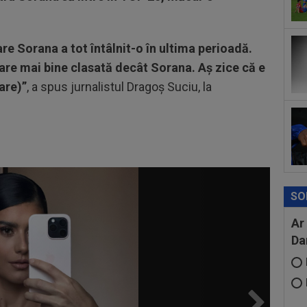
12
rep
gâ
e Sorana a tot întâlnit-o în ultima perioadă.
12
ptiare mai bine clasată decât Sorana. Aș zice că e
ruș
are)”
, a spus jurnalistul Dragoș Suciu, la
SO
Ar
Da