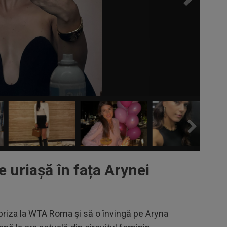
e uriașă în fața Arynei
priza la WTA Roma și să o învingă pe Aryna