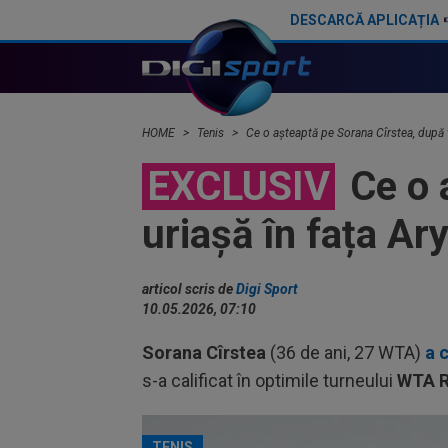
DESCARCĂ APLICAȚIA
Aryna Sabalenka a ales între Jannik Sinner și Carlos Alcaraz: ”Dumnezeule!”
HOME
Tenis
Ce o așteaptă pe Sorana Cîrstea, după v
EXCLUSIV
Ce o 
uriașă în fața Ar
articol scris de
Digi Sport
10.05.2026, 07:10
Sorana Cîrstea
(36 de ani, 27 WTA)
a 
s-a calificat în optimile turneului
WTA 
TENIS