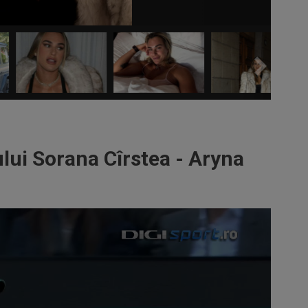
lui Sorana Cîrstea - Aryna