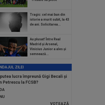
:43
EXCLUSIV
Gigi Becali i-a dat
lica lui Mihai Stoica: ”Chiar mă
ndesc”
Tragic: cel mai bun din
:33
David Popovici le-a transmis
istorie a murit subit, la 43
ilor un mesaj clar
de ani. Solicitarea...
Au plusat! Între Real
Madrid și Arsenal,
Vinicius Junior a ales și
semnează...
NDAJUL ZILEI
 putea lucra împreună Gigi Becali și
n Petrescu la FCSB?
DA
NU