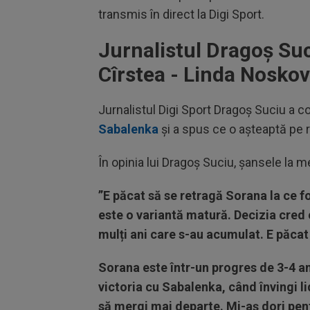
transmis în direct la Digi Sport.
Jurnalistul Dragoș Su
Cîrstea - Linda Nosko
Jurnalistul Digi Sport Dragoș Suciu a 
Sabalenka
și a spus ce o așteaptă pe 
În opinia lui Dragoș Suciu, șansele la 
”E păcat să se retragă Sorana la ce 
este o variantă matură. Decizia cred c
mulți ani care s-au acumulat. E păcat
Sorana este într-un progres de 3-4 an
victoria cu Sabalenka, când învingi li
să mergi mai departe. Mi-aș dori pen