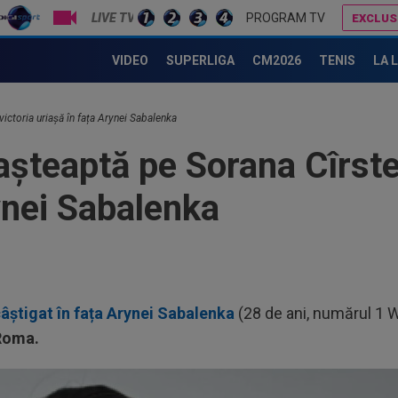
LIVE TV
PROGRAM TV
EXCLUS
Cum a ajuns Sorana Cîrstea să fredoneze imnul Rapidului pe Giulești, la meciul cu Sepsi
Gigi Becali i-a dat replica lui Mihai Stoica: 
VIDEO
SUPERLIGA
CM2026
TENIS
LA 
ictoria uriașă în fața Arynei Sabalenka
așteaptă pe Sorana Cîrste
ynei Sabalenka
câștigat în fața Arynei Sabalenka
(28 de ani, numărul 1 WTA
Roma.