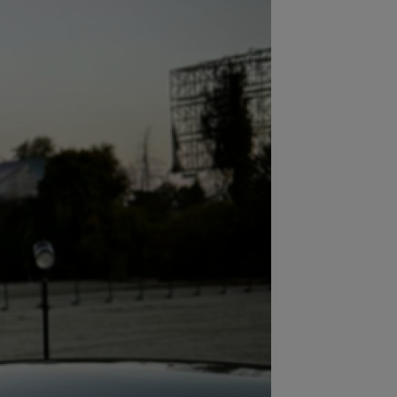
:27
Surpriză uriașă! Unde s-a
nsferat Enes Sali
:26
Dinamo face transferul: 200.000€
:16
EXCLUSIV
UTA Arad a făcut
nțul despre Ioan Varga!