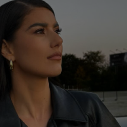
12
tra
12
12
anu