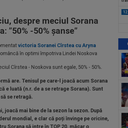
tra
12
ciu, despre meciul Sorana
va: ”50% -50% șanse”
12
anu
comentat
victoria Soranei Cîrstea cu Aryna
12
româncă în optimi împotriva Lindei Noskova
Fio
cuv
11
meciul Cîrstea - Noskova sunt egale, 50% - 50%.
ref
sem
formă are. Tenisul pe care-l joacă acum Sorana
13
Mad
ă e luată (n.r. de a se retrage Sorana). Sunt
Rod
 să se retragă.
12
al 
i, joacă mai bine de la sezon la sezon. După
12
derul mondial, e clar că poți învinge pe oricine,
iar
tru Sorana să intre în TOP 20, măcar o