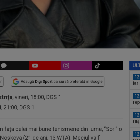
12
Fio
cuv
11
ref
sem
13
Mad
Rod
12
al 
UL
12
r
Adaugă
Digi Sport
ca sursă preferată în Google
iar
12
strița
, vineri, 18:00, DGS 1
rep
ri, 21:00, DGS 1
gâ
12
ruș
n fața celei mai bune tenismene din lume, ”Sori” o
12
 Noskova (21 de ani, 13 WTA). Meciul va fi