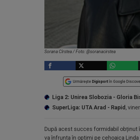
Sorana Cîrstea / Foto: @soranacirstea
Urmărește
Digisport
în Google Discove
Liga 2: Unirea Slobozia - Gloria Bi
SuperLiga: UTA Arad - Rapid
, vine
După acest succes formidabil obținut î
va înfrunta în optimi pe cehoaica Linda