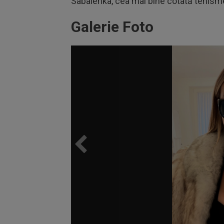
Sabalenka, cea mai bine cotată tenismen
Galerie Foto