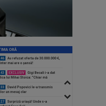
:15
Radu Drăgușin, assist pentru
rentina! Românul, descris în DOUĂ
inte de...
:59
Găsit vinovat, după ce Rodri a
uzat-o pe Real Madrid și a ales să
neze cu...
:05
Surpriză! Decizia luată de Real
rid, după ce Barcelona ”l-a furat” pe
ri
:59
Transfer pentru fostul golgheter
CFR-ului: 7.000.000€!
TIMA ORĂ
:46
Au refuzat oferta de 30.000.000 €,
 Inter mai are o șansă!
:43
EXCLUSIV
Gigi Becali i-a dat
lica lui Mihai Stoica: ”Chiar mă
ndesc”
:33
David Popovici le-a transmis
ilor un mesaj clar
:27
Surpriză uriașă! Unde s-a