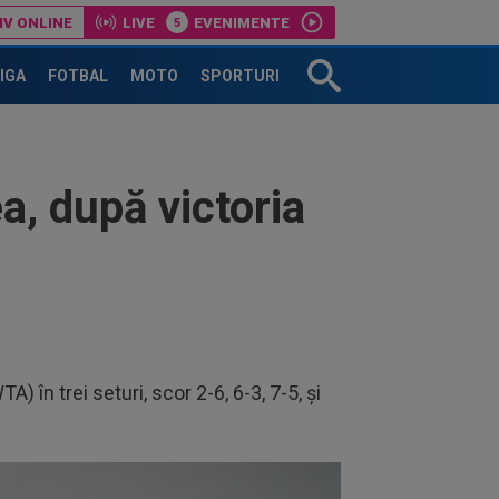
IV ONLINE
LIVE
EVENIMENTE
”Chiar mă gândesc”
LIGA
FOTBAL
MOTO
SPORTURI
a, după victoria
) în trei seturi, scor 2-6, 6-3, 7-5, și