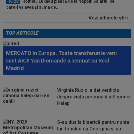
16:10
FCSB a luat decizia în cazul lui Ștefan
Târnovanu, după ce l-a scos din lot
Vezi ultimele ştiri
17:15
LIVE VIDEO&SCORE
Chindia - Metaloglobus
1-0, DGS 1. Honciu a deschis scorul. Erico, eliminat!
TOP ARTICOLE
16:57
EXCLUSIV
Promisiunea pe care i-a făcut-o
Ioan Varga lui Marius Șumudică
MERCATO în Europa. Toate transferurile verii
16:56
Petrolul - Oțelul, LIVE VIDEO, 18:30, Digi Sport
sunt AICI! Yan Diomande a semnat cu Real
1. Echipele. Moldovenii s-au...
Madrid
16:47
Ce ofertă: 115.000.000 de euro pentru
transferul lui Arda Guler!
Virginia Ruzici a dat verdictul
16:46
Surpriză uriașă: Kylian Mbappe semnează!
despre viața personală a Simonei
”Acordul se încheie acum! O schimbare...
Halep
S-au dus la biserică pentru nunta
lui Ronaldo cu Georgina și au