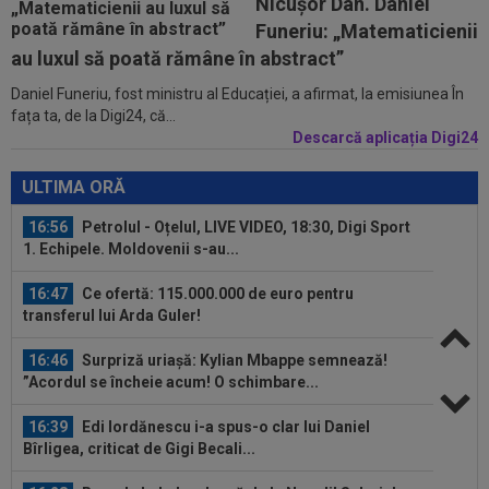
Nicușor Dan. Daniel
17:15
LIVE VIDEO&SCORE
Chindia - Metaloglobus
Funeriu: „Matematicienii
1-0, DGS 1. Honciu a deschis scorul. Erico, eliminat!
au luxul să poată rămâne în abstract”
Daniel Funeriu, fost ministru al Educației, a afirmat, la emisiunea În
16:57
EXCLUSIV
Promisiunea pe care i-a făcut-o
fața ta, de la Digi24, că...
Ioan Varga lui Marius Șumudică
Descarcă aplicația Digi24
16:56
Petrolul - Oțelul, LIVE VIDEO, 18:30, Digi Sport
1. Echipele. Moldovenii s-au...
ULTIMA ORĂ
16:47
Ce ofertă: 115.000.000 de euro pentru
transferul lui Arda Guler!
16:46
Surpriză uriașă: Kylian Mbappe semnează!
”Acordul se încheie acum! O schimbare...
16:39
Edi Iordănescu i-a spus-o clar lui Daniel
Bîrligea, criticat de Gigi Becali...
16:28
Romelu Lukaku pleacă de la Napoli! Salariul pe
care-l va avea și suma de...