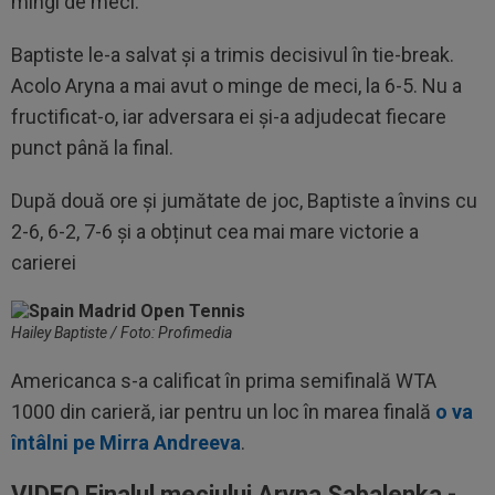
mingi de meci.
Baptiste le-a salvat și a trimis decisivul în tie-break.
Acolo Aryna a mai avut o minge de meci, la 6-5. Nu a
fructificat-o, iar adversara ei și-a adjudecat fiecare
punct până la final.
După două ore și jumătate de joc, Baptiste a învins cu
2-6, 6-2, 7-6 și a obținut cea mai mare victorie a
carierei
Hailey Baptiste / Foto: Profimedia
Americanca s-a calificat în prima semifinală WTA
1000 din carieră, iar pentru un loc în marea finală
o va
întâlni pe Mirra Andreeva
.
VIDEO Finalul meciului Aryna Sabalenka -