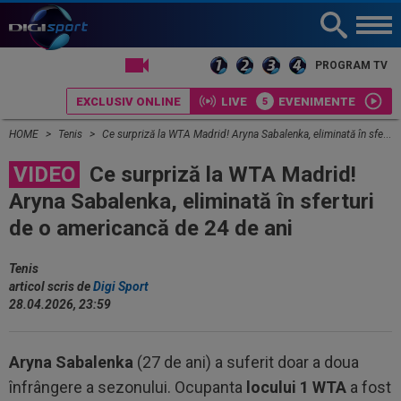
LIVE TV
PROGRAM TV
EXCLUSIV ONLINE
LIVE
EVENIMENTE
HOME
Tenis
Ce surpriză la WTA Madrid! Aryna Sabalenka, eliminată în sferturi de o americancă de 24 de ani
VIDEO
Ce surpriză la WTA Madrid!
Aryna Sabalenka, eliminată în sferturi
de o americancă de 24 de ani
Tenis
articol scris de
Digi Sport
28.04.2026, 23:59
Aryna Sabalenka
(27 de ani) a suferit doar a doua
înfrângere a sezonului. Ocupanta
locului 1 WTA
a fost