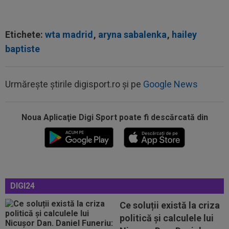
Etichete:
wta madrid
,
aryna sabalenka
,
hailey
baptiste
Urmărește știrile digisport.ro și pe
Google News
16:47
Ce ofertă: 115.000.000 de euro pentru
transferul lui Arda Guler!
Noua Aplicaţie Digi Sport poate fi descărcată din
16:46
Surpriză uriașă: Kylian Mbappe semnează!
”Acordul se încheie acum! O schimbare...
16:39
Edi Iordănescu i-a spus-o clar lui Daniel
Bîrligea, criticat de Gigi Becali...
16:28
Romelu Lukaku pleacă de la Napoli! Salariul pe
DIGI24
care-l va avea și suma de...
Ce soluții există la criza
16:10
FCSB a luat decizia în cazul lui Ștefan
politică și calculele lui
Târnovanu, după ce l-a scos din lot