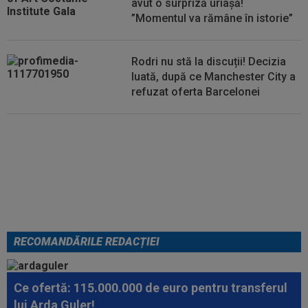
avut o surpriză uriașă!
”Momentul va rămâne în istorie”
Rodri nu stă la discuții! Decizia
luată, după ce Manchester City a
refuzat oferta Barcelonei
Cel mai bine plătit jucător din
SuperLigă a devenit liber! Gigi
Becali spunea: ”Pregătesc o
bombă! Bani mulți”
RECOMANDĂRILE REDACȚIEI
Ce ofertă: 115.000.000 de euro pentru transferul
lui Arda Guler!