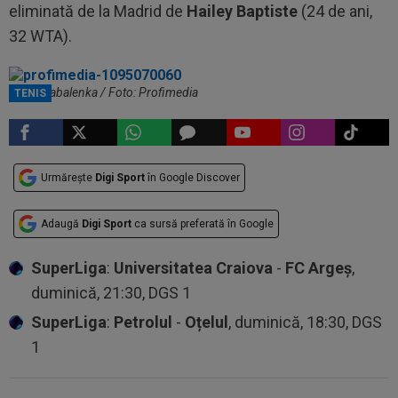
eliminată de la Madrid de
Hailey Baptiste
(24 de ani,
32 WTA).
Aryna Sabalenka / Foto: Profimedia
TENIS
Urmărește
Digi Sport
în Google Discover
Adaugă
Digi Sport
ca sursă preferată în Google
SuperLiga
:
Universitatea Craiova
-
FC Argeș
,
duminică, 21:30, DGS 1
SuperLiga
:
Petrolul
-
Oțelul
, duminică, 18:30, DGS
1