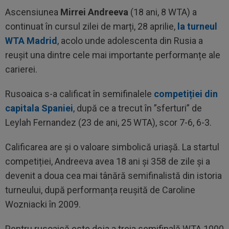
Ascensiunea
Mirrei Andreeva
(18 ani, 8 WTA) a
continuat în cursul zilei de marți, 28 aprilie,
la turneul
WTA Madrid
, acolo unde adolescenta din Rusia a
reușit una dintre cele mai importante performanțe ale
carierei.
Rusoaica s-a calificat în semifinalele
competiției din
capitala Spaniei
, după ce a trecut în ”sferturi” de
Leylah Fernandez (23 de ani, 25 WTA), scor 7-6, 6-3.
Calificarea are și o valoare simbolică uriașă. La startul
competiției, Andreeva avea 18 ani și 358 de zile și a
devenit a doua cea mai tânără semifinalistă din istoria
turneului, după performanța reușită de Caroline
Wozniacki în 2009.
Pentru rusoaică este deja a treia semifinală WTA 1000