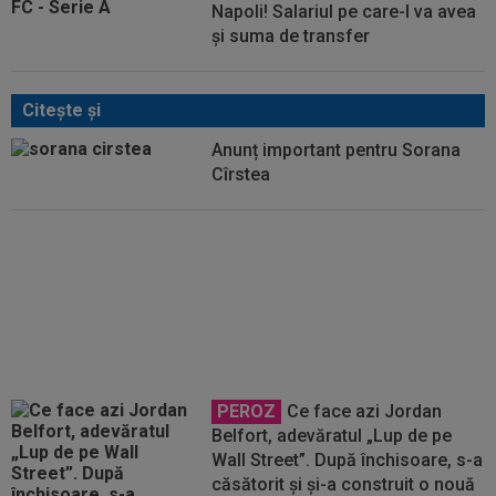
Napoli! Salariul pe care-l va avea
și suma de transfer
Citeşte şi
Anunț important pentru Sorana
Cîrstea
Aryna Sabalenka a ales între
Jannik Sinner și Carlos Alcaraz:
”Dumnezeule!”
PEROZ
Ce face azi Jordan
Belfort, adevăratul „Lup de pe
Wall Street”. După închisoare, s-a
căsătorit și și-a construit o nouă