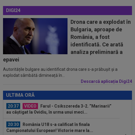
următoarea echipă: ”În două...
DIGI24
20:19
PSG - Manchester United 1-1. Amical de cinci
stele pentru Regina Europei...
Drona care a explodat în
Bulgaria, aproape de
20:03
Andrei Rațiu, pus ”la zid” în Spania după
România, a fost
Ipswich - Rayo 3-0: ”Călcâiul lui...
identificată. Ce arată
20:01
Cel mai bogat om din Ucraina i-a zis în față
analiza preliminară a
unui român: ”Nu vrem să te mai...
epavei
Autoritățile bulgare au identificat drona care s-a prăbușit și a
21:13
Antrenorul de la Csikszereda a rămas fără
explodat sâmbătă dimineață în...
explicații, după 2-3 cu Farul: ”Total...
Descarcă aplicația Digi24
20:46
EXCLUSIV
CFR Cluj are antrenor: Marius
Șumudică!
ULTIMA ORĂ
20:37
VIDEO
Farul - Csikszereda 3-2. ”Marinarii”
au câștigat la Ovidiu, în urma unui meci...
20:30
România U18 s-a calificat în finala
Campionatului European! Victorie mare la...