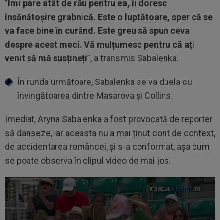
”
Îmi pare atât de rău pentru ea, îi doresc
însănătoșire grabnică. Este o luptătoare, sper că se
va face bine în curând. Este greu să spun ceva
despre acest meci. Vă mulțumesc pentru că ați
venit să mă susțineți
”, a transmis Sabalenka.
În runda următoare, Sabalenka se va duela cu
învingătoarea dintre Masarova și Collins.
Imediat, Aryna Sabalenka a fost provocată de reporter
să danseze, iar aceasta nu a mai ținut cont de context,
de accidentarea româncei, și s-a conformat, așa cum
se poate observa în clipul video de mai jos.