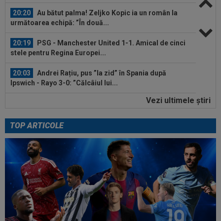
20:20
Au bătut palma! Zeljko Kopic ia un român la
următoarea echipă: ”În două...
20:19
PSG - Manchester United 1-1. Amical de cinci
stele pentru Regina Europei...
20:03
Andrei Rațiu, pus ”la zid” în Spania după
Ipswich - Rayo 3-0: ”Călcâiul lui...
Vezi ultimele ştiri
20:01
Cel mai bogat om din Ucraina i-a zis în față
unui român: ”Nu vrem să te mai...
TOP ARTICOLE
21:13
Antrenorul de la Csikszereda a rămas fără
explicații, după 2-3 cu Farul: ”Total...
20:46
EXCLUSIV
CFR Cluj are antrenor: Marius
Șumudică!
20:37
VIDEO
Farul - Csikszereda 3-2. ”Marinarii”
au câștigat la Ovidiu, în urma unui meci...