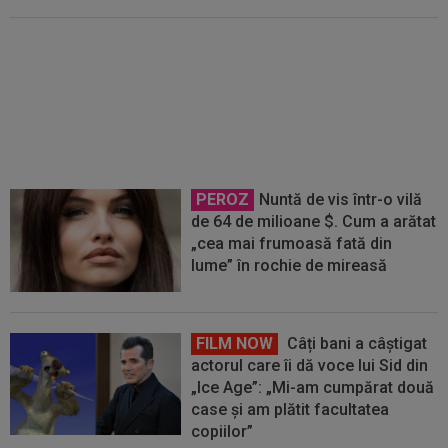
VIDEO
Gabriela Ruse, calificare
în turul al doilea la WTA Toronto.
Prestație foarte bună a româncei
PEROZ
Nuntă de vis într-o vilă
de 64 de milioane $. Cum a arătat
„cea mai frumoasă fată din
lume” în rochie de mireasă
FILM NOW
Câți bani a câștigat
actorul care îi dă voce lui Sid din
„Ice Age”: „Mi-am cumpărat două
case și am plătit facultatea
copiilor”