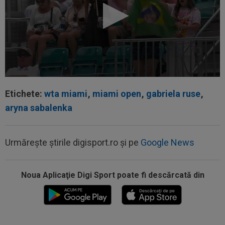
Etichete:
wta miami
,
miami open
,
gabriela ruse
,
aryna sabalenka
Urmărește știrile digisport.ro și pe
Google News
Noua Aplicaţie Digi Sport poate fi descărcată din
20:30
România U18 s-a calificat în finala
Campionatului European! Victorie mare la...
20:20
Au bătut palma! Zeljko Kopic ia un român la