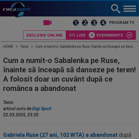
LIVE TV
PROGRAM TV
EXCLUSIV ONLINE
LIVE
EVENIMENTE
HOME
Tenis
Cum a numit-o Sabalenka pe Ruse, înainte să înceapă să danseze pe teren! A folosit doar un cuvânt după ce românca a abandonat
Cum a numit-o Sabalenka pe Ruse,
înainte să înceapă să danseze pe teren!
A folosit doar un cuvânt după ce
românca a abandonat
Tenis
articol scris de
Digi Sport
22.03.2025, 23:35
Gabriela Ruse (27 ani, 102 WTA) a abandonat
după