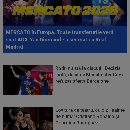
20:30
România U18 s-a calificat în finala
Campionatului European! Victorie mare la...
20:20
Au bătut palma! Zeljko Kopic ia un român la
următoarea echipă: ”În două...
MERCATO în Europa. Toate transferurile verii
sunt AICI! Yan Diomande a semnat cu Real
Madrid
Rodri nu stă la discuții! Decizia
luată, după ce Manchester City a
refuzat oferta Barcelonei
Lovitură de teatru, cu o zi înainte
de nuntă: Cristiano Ronaldo și
Georgina Rodriguez!