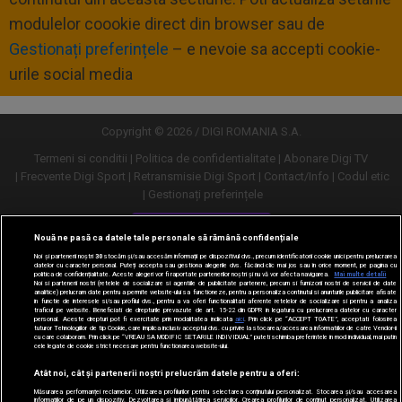
modulelor coookie direct din browser sau de
Gestionați preferințele
– e nevoie sa accepti cookie-
urile social media
Copyright © 2026 / DIGI ROMANIA S.A.
Termeni si conditii
Politica de confidentialitate
Abonare Digi TV
Frecvente Digi Sport
Retransmisie Digi Sport
Contact/Info
Codul etic
Gestionați preferințele
Versiune desktop
Nouă ne pasă ca datele tale personale să rămână confidențiale
Noi și partenerii noștri
30
stocăm și/sau accesăm informații pe dispozitivul dvs., precum identificatorii cookie unici pentru prelucrarea
datelor cu caracter personal. Puteți accepta sau gestiona alegerile dvs. făcând clic mai jos sau în orice moment, pe pagina cu
politica de confidențialitate. Aceste alegeri vor fi raportate partenerilor noștri și nu vă vor afecta navigarea.
Mai multe detalii
Noi si partenerii nostri (retelele de socializare si agentiile de publicitate partenere, precum si furnizorii nostri de servicii de date
analitice) prelucram date pentru a permite website-ului sa functioneze, pentru a personaliza continutul si anunturile publicitare afisate
in functie de interesele si/sau profilul dvs., pentru a va oferi functionalitati aferente retelelor de socializare si pentru a analiza
traficul pe website. Beneficiati de drepturile prevazute de art. 15-22 din GDPR in legatura cu prelucrarea datelor cu caracter
personal. Aceste drepturi pot fi exercitate prin modalitatea indicata
aici
. Prin click pe “ACCEPT TOATE”, acceptati folosirea
tuturor Tehnologiilor de tip Cookie, care implica inclusiv acceptul dvs. cu privire la stocarea/accesarea informatiilor de catre Vendor-ii
cu care colaboram. Prin click pe “VREAU SA MODIFIC SETARILE INDIVIDUAL” puteti schimba preferintele in mod individual, mai putin
cele legate de cookie strict necesare pentru functionarea website-ului.
Atât noi, cât și partenerii noștri prelucrăm datele pentru a oferi:
Măsurarea performanței reclamelor. Utilizarea profilurilor pentru selectarea conținutului personalizat. Stocarea și/sau accesarea
informațiilor de pe un dispozitiv. Dezvoltarea și îmbunătățirea serviciilor. Crearea profilurilor de conținut personalizat. Utilizarea