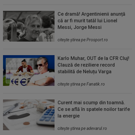
Ce dramă! Argentinienii anunță
că ar fi murit tatăl lui Lionel
Messi, Jorge Messi
citeşte ştirea pe Prosport.ro
Karlo Muhar, OUT de la CFR Cluj!
Clauză de reziliere record
stabilită de Neluțu Varga
citeşte ştirea pe Fanatik.ro
Curent mai scump din toamnă.
Ce se află în spatele noilor tarife
la energie
citeşte ştirea pe adevarul.ro