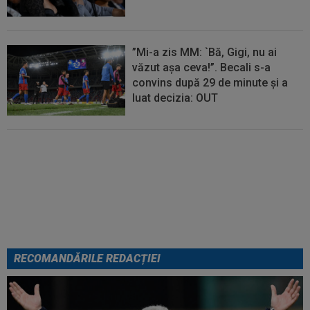
”Mi-a zis MM: `Bă, Gigi, nu ai
văzut așa ceva!”. Becali s-a
convins după 29 de minute și a
luat decizia: OUT
FOTO
Mihaela Rădulescu a
fost ”ștearsă complet” și nu s-a
mai putut abține: ”Trebuie să le
fie frică de mine”
RECOMANDĂRILE REDACȚIEI