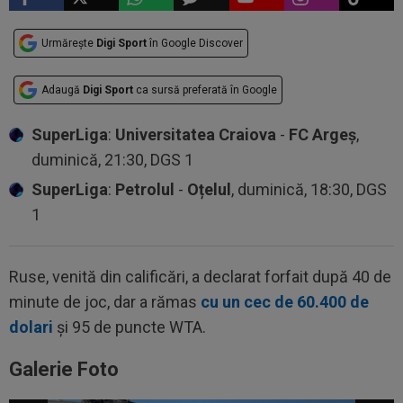
Urmărește
Digi Sport
în Google Discover
Adaugă
Digi Sport
ca sursă preferată în Google
SuperLiga
:
Universitatea Craiova
-
FC Argeș
,
duminică, 21:30, DGS 1
SuperLiga
:
Petrolul
-
Oțelul
, duminică, 18:30, DGS
1
Ruse, venită din calificări, a declarat forfait după 40 de
minute de joc, dar a rămas
cu un cec de 60.400 de
dolari
şi 95 de puncte WTA.
Galerie Foto