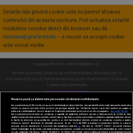
Setarile tale privind cookie-urile nu permit afisarea
continutul din aceasta sectiune. Poti actualiza setarile
modulelor coookie direct din browser sau de
Gestionați preferințele
– e nevoie sa accepti cookie-
urile social media
Copyright © 2026 / DIGI ROMANIA S.A.
Termeni si conditii
Politica de confidentialitate
Abonare Digi TV
Frecvente Digi Sport
Retransmisie Digi Sport
Contact/Info
Codul etic
Gestionați preferințele
Versiune desktop
Nouă ne pasă ca datele tale personale să rămână confidențiale
Noi și partenerii noștri
30
stocăm și/sau accesăm informații pe dispozitivul dvs., precum identificatorii cookie unici pentru prelucrarea
datelor cu caracter personal. Puteți accepta sau gestiona alegerile dvs. făcând clic mai jos sau în orice moment, pe pagina cu
politica de confidențialitate. Aceste alegeri vor fi raportate partenerilor noștri și nu vă vor afecta navigarea.
Mai multe detalii
Noi si partenerii nostri (retelele de socializare si agentiile de publicitate partenere, precum si furnizorii nostri de servicii de date
analitice) prelucram date pentru a permite website-ului sa functioneze, pentru a personaliza continutul si anunturile publicitare afisate
in functie de interesele si/sau profilul dvs., pentru a va oferi functionalitati aferente retelelor de socializare si pentru a analiza
traficul pe website. Beneficiati de drepturile prevazute de art. 15-22 din GDPR in legatura cu prelucrarea datelor cu caracter
personal. Aceste drepturi pot fi exercitate prin modalitatea indicata
aici
. Prin click pe “ACCEPT TOATE”, acceptati folosirea
tuturor Tehnologiilor de tip Cookie, care implica inclusiv acceptul dvs. cu privire la stocarea/accesarea informatiilor de catre Vendor-ii
cu care colaboram. Prin click pe “VREAU SA MODIFIC SETARILE INDIVIDUAL” puteti schimba preferintele in mod individual, mai putin