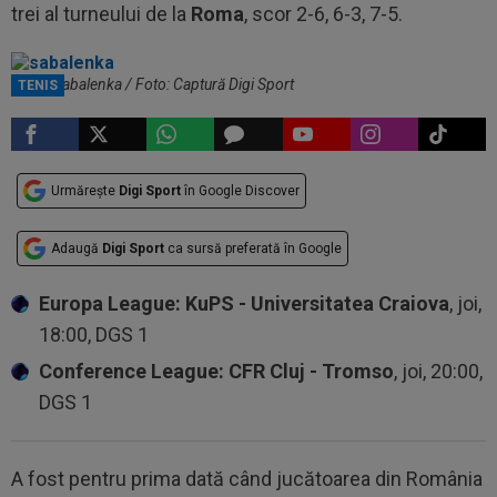
trei al turneului de la
Roma
, scor 2-6, 6-3, 7-5.
Aryna Sabalenka / Foto: Captură Digi Sport
TENIS
Urmărește
Digi Sport
în Google Discover
Adaugă
Digi Sport
ca sursă preferată în Google
Europa League: KuPS - Universitatea Craiova
, joi,
18:00, DGS 1
Conference League: CFR Cluj - Tromso
, joi, 20:00,
DGS 1
A fost pentru prima dată când jucătoarea din România