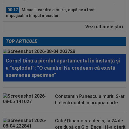
00:04
Surpriza serii în Europa: rezultat ”strălucitor”
pentru oaspeți în turul trei...
Vezi ultimele ştiri
07:17
EXCLUSIV
Victor Pițurcă, reacție tranșantă
după afirmațiile lui MM Stoica
TOP ARTICOLE
07:15
EXCLUSIV
Universitatea Craiova a plătit
1.000.000 de euro pentru el: "Foarte talentat"
Cornel Dinu a pierdut apartamentul în instanță și
07:10
Anunțul venit din Israel, după ce Universitatea
a ”explodat”: ”O canalie! Nu credeam că există
Craiova a oferit 700.000€...
asemenea specimen”
00:22
EXCLUSIV
Dan Petrescu s-a decis
Constantin Pănescu a murit. S-ar
00:19
Jovo Lukic e în fața transferului carierei
fi electrocutat în propria curte
Gata! Dinamo s-a decis, la 24 de
ore după ce Gigi Becali i l-a oferit