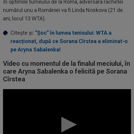
În optimile turneului de la Roma, adversara rachetei
numărul unu a României va fi Linda Noskova (21 de
ani, locul 13 WTA).
Citește și:
“Șoc” în lumea tenisului: WTA a
reacționat, după ce Sorana Cîrstea a eliminat-o
pe Aryna Sabalenka!
Video cu momentul de la finalul meciului, în
care Aryna Sabalenka o felicită pe Sorana
Cîrstea