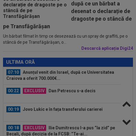
după ce un bărbat a
pentru oaspeți în turul trei...
desenat o declarație de
07:17
EXCLUSIV
Victor Pițurcă, reacție tranșantă
dragoste pe o stâncă de
după afirmațiile lui MM Stoica
pe Transfăgărășan
Un bărbat filmat în timp ce desezează cu un spray de graffiti, pe o
07:15
EXCLUSIV
Universitatea Craiova a plătit
stâncă de pe Transfăgărăşan, o...
1.000.000 de euro pentru el: "Foarte talentat"
Descarcă aplicația Digi24
07:10
Anunțul venit din Israel, după ce Universitatea
Craiova a oferit 700.000€...
ULTIMA ORĂ
00:22
EXCLUSIV
Dan Petrescu s-a decis
00:19
Jovo Lukic e în fața transferului carierei
00:18
EXCLUSIV
Ilie Dumitrescu l-a pus ”la zid” pe
Becali, după decizia de la FCSB: ”Te-ai...
00:17
Micael Leandro a murit, după ce a fost
împușcat în timpul meciului