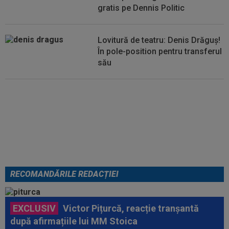
gratis pe Dennis Politic
Lovitură de teatru: Denis Drăguș!
În pole-position pentru transferul
său
Italienii au tras concluzia despre
Cristi Chivu, după AC Milan - Inter
RECOMANDĂRILE REDACȚIEI
EXCLUSIV
Victor Pițurcă, reacție tranșantă
după afirmațiile lui MM Stoica