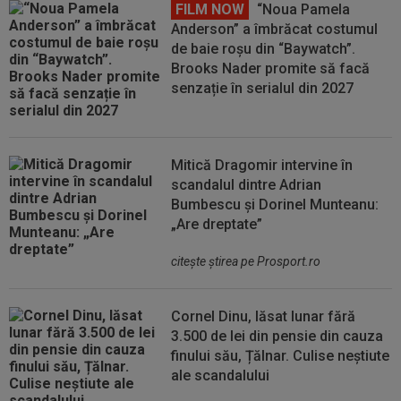
FILM NOW
“Noua Pamela
Anderson” a îmbrăcat costumul
de baie roșu din “Baywatch”.
Brooks Nader promite să facă
senzație în serialul din 2027
Mitică Dragomir intervine în
scandalul dintre Adrian
Bumbescu și Dorinel Munteanu:
„Are dreptate”
citeşte ştirea pe Prosport.ro
Cornel Dinu, lăsat lunar fără
3.500 de lei din pensie din cauza
finului său, Țălnar. Culise neștiute
ale scandalului