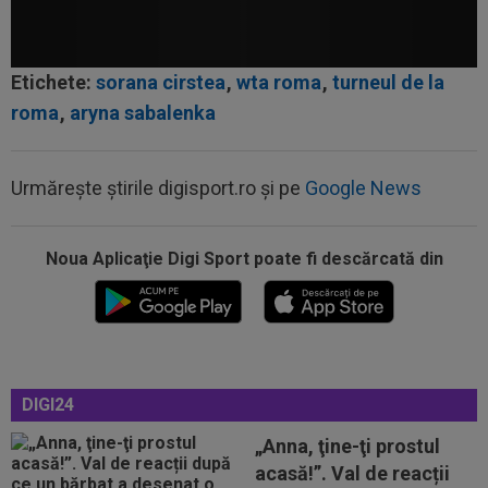
Etichete:
sorana cirstea
,
wta roma
,
turneul de la
roma
,
aryna sabalenka
Urmărește știrile digisport.ro și pe
Google News
00:22
EXCLUSIV
Dan Petrescu s-a decis
Noua Aplicaţie Digi Sport poate fi descărcată din
00:19
Jovo Lukic e în fața transferului carierei
00:18
EXCLUSIV
Ilie Dumitrescu l-a pus ”la zid” pe
Becali, după decizia de la FCSB: ”Te-ai...
DIGI24
00:17
Micael Leandro a murit, după ce a fost
împușcat în timpul meciului
„Anna, ţine-ţi prostul
acasă!”. Val de reacții
00:04
Surpriza serii în Europa: rezultat ”strălucitor”