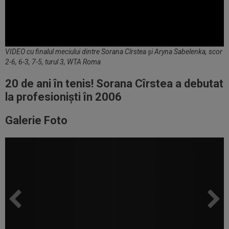
VIDEO cu finalul meciului dintre Sorana Cîrstea și Aryna Sabelenka, scor
2-6, 6-3, 7-5, turul 3, WTA Roma
20 de ani în tenis! Sorana Cîrstea a debutat
la profesioniști în 2006
Galerie Foto