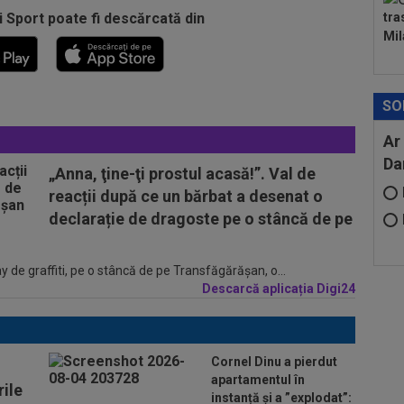
i Sport poate fi descărcată din
tra
Mil
SO
Ar
Da
„Anna, ţine-ţi prostul acasă!”. Val de
reacții după ce un bărbat a desenat o
declarație de dragoste pe o stâncă de pe
 de graffiti, pe o stâncă de pe Transfăgărăşan, o...
Descarcă aplicația Digi24
Cornel Dinu a pierdut
apartamentul în
ile
instanță și a ”explodat”: