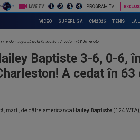
LIVE TV
PROGRAM TV
EXCLUS
Gabriela Ruse și-a făcut un nou iubit, iar Paula Badosa a intervenit: ”Te rog, nu!” Ce s-a întâmplat
Denis Drăguș, tras pe "linie moartă". A fost anunțat transferul unui super atacant
VIDEO
SUPERLIGA
CM2026
TENIS
LA 
00
dec
, în runda inaugurală de la Charleston! A cedat în 63 de minute
00
ailey Baptiste 3-6, 0-6, î
car
Charleston! A cedat în 63
00
pus
FCS
00
fos
00
tă, marți, de către americanca
Hailey Baptiste
(124 WTA), s
”st
07
con
”Nu