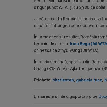
Pentru eliminarea în primul tur al turne
singur punct WTA, și cu 3,980 de dolari
Jucătoarea din România a prins o zi foa
după trei înfrângeri consecutive în circ
În urma acestui rezultat, România rămâ
feminin de simplu.
Irina Begu (66 WTA
chinezoaica Xinyu Wang (88 WTA).
În runda secundă, sportiva din România
Chang (318 WTA) - Ajla Tomljanovic (3
Etichete:
charleston
,
gabriela ruse
,
h
Urmărește știrile digisport.ro și pe
Goo