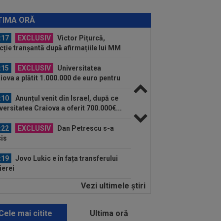
:47
Denis Drăguș, tras pe "linie
rtă". A fost anunțat transferul unui
TIMA ORĂ
er...
:17
EXCLUSIV
Victor Pițurcă,
cție tranșantă după afirmațiile lui MM
ica
:15
EXCLUSIV
Universitatea
iova a plătit 1.000.000 de euro pentru
 "Foarte talentat"
:10
Anunțul venit din Israel, după ce
versitatea Craiova a oferit 700.000€...
:22
EXCLUSIV
Dan Petrescu s-a
is
:19
Jovo Lukic e în fața transferului
ierei
Vezi ultimele ştiri
:18
EXCLUSIV
Ilie Dumitrescu l-a
 ”la zid” pe Becali, după decizia de la
B: ”Te-ai...
Cele mai citite
Ultima oră
:17
Micael Leandro a murit, după ce a