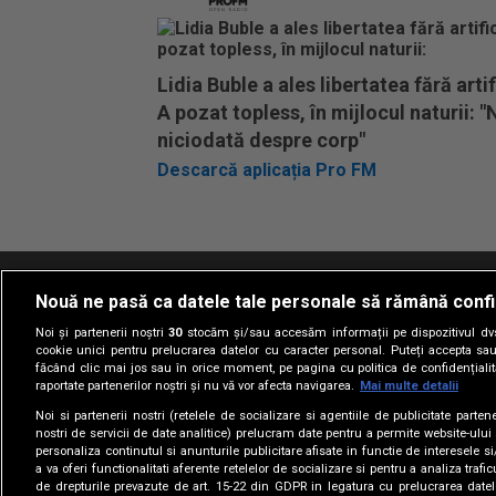
Lidia Buble a ales libertatea fără artifi
A pozat topless, în mijlocul naturii: "
niciodată despre corp"
Descarcă aplicația Pro FM
Nouă ne pasă ca datele tale personale să rămână confi
Termeni si conditii
Politica de confidentia
Noi și partenerii noștri
30
stocăm și/sau accesăm informații pe dispozitivul dvs.
cookie unici pentru prelucrarea datelor cu caracter personal. Puteți accepta sau
făcând clic mai jos sau în orice moment, pe pagina cu politica de confidențialita
raportate partenerilor noștri și nu vă vor afecta navigarea.
Mai multe detalii
Noi si partenerii nostri (retelele de socializare si agentiile de publicitate parten
nostri de servicii de date analitice) prelucram date pentru a permite website-ului
personaliza continutul si anunturile publicitare afisate in functie de interesele si
a va oferi functionalitati aferente retelelor de socializare si pentru a analiza trafic
de drepturile prevazute de art. 15-22 din GDPR in legatura cu prelucrarea datel