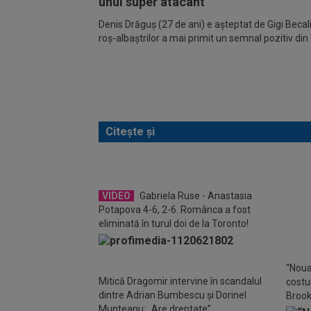
unui super atacant
Denis Drăguș (27 de ani) e așteptat de Gigi Becali
roș-albaștrilor a mai primit un semnal pozitiv din 
Citește și
VIDEO
Gabriela Ruse - Anastasia
VID
Potapova 4-6, 2-6. Românca a fost
turul
eliminată în turul doi de la Toronto!
foart
“Noua
Mitică Dragomir intervine în scandalul
costu
dintre Adrian Bumbescu și Dorinel
Brook
Munteanu: „Are dreptate”
în ser