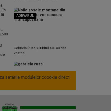
ADEVARUL
o FM
ău,
 3.500
Gabriela Ruse și iubitul său au dat
vestea!
liza setarile modulelor coookie direct