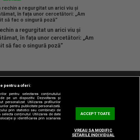
echin a regurgitat un arici viu și
tămat, în fața unor cercetători: „Am
it să fac o singură poză”
le pentru a oferi:
t/Info
Codul etic
Gestionați preferințele
rilor pentru selectarea conținutului
 de pe un dispozitiv. Dezvoltarea și
t personalizat. Utilizarea profilurilor
urilor pentru publicitate personalizată.
ului prin statistici sau combinații de
ACCEPT TOATE
a selecta conținutul. Utilizarea de date
olocație și identificarea prin scanarea
VREAU SA MODIFIC
SETARILE INDIVIDUAL