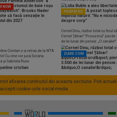
M NOW
PROFM.RO
Descarcă aplicația Pr
Cornel Dinu, război total cu finul s
Cornel Țălnar! "Procurorul" pierde
de lei lunar din pensie: „O canalie!”
line Cristian s-a retras de la WTA
ZIARE.COM
to! Cu cine vor juca Sorana
ea și Gabriela Ruse
permit afisarea continutul din aceasta sectiune. Poti actua
accepti cookie-urile social media