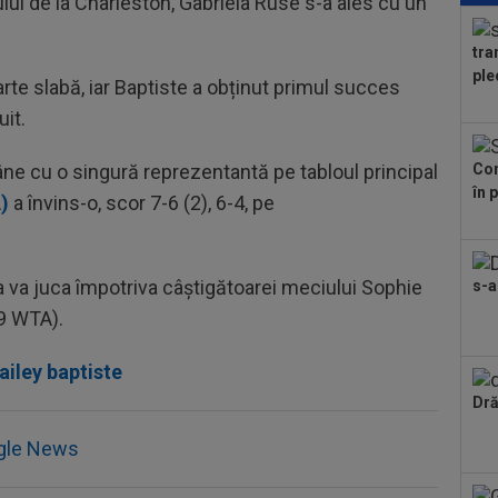
ului de la Charleston, Gabriela Ruse s-a ales cu un
fos
.
tra
00
ple
rte slabă, iar Baptiste a obținut primul succes
”st
uit.
07
con
ne cu o singură reprezentantă pe tabloul principal
Con
”Nu
în 
07
)
a învins-o, scor 7-6 (2), 6-4, pe
moa
sup
07
 va juca împotriva câștigătoarei meciului Sophie
s-a
rea
Sto
9 WTA).
07
Cra
ailey baptiste
el:
07
Dră
Uni
gle News