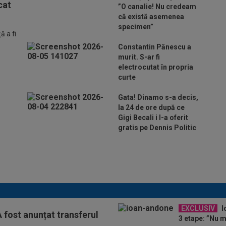
cat
”O canalie! Nu credeam
că există asemenea
specimen”
 a fi
Constantin Pănescu a
murit. S-ar fi
electrocutat în propria
curte
Gata! Dinamo s-a decis,
la 24 de ore după ce
Gigi Becali i l-a oferit
gratis pe Dennis Politic
Lovitură de teatru: Denis
Drăguș! În pole-position pentru
transferul său
EXCLUSIV
I
A fost anunțat transferul
3 etape: ”Nu 