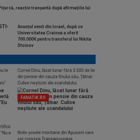
ițurcă, reacție tranșantă după afirmațiile lui
Anunțul venit din Israel, după ce
Universitatea Craiova a oferit
700.000€ pentru transferul lui Nikita
Stoinov
nu le
Cornel Dinu, lăsat lunar fără 3.500 de lei
din pensie din cauza finului său, Țălnar.
ani"
Culise neștiute ale scandalului
FANATIK.RO
ificii.
Noile șosele montane din Apuseni care
: "Nu e
vor concura Transapuseana