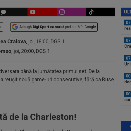
07
moa
UL
sup
07
r
Adaugă
Digi Sport
ca sursă preferată în Google
rea
Sto
07
tea Craiova
, joi, 18:00, DGS 1
Cra
romso
, joi, 20:00, DGS 1
el:
07
Uni
dversara până la jumătatea primul set. De la
00
 a reușit nouă game-uri consecutive, fără ca Ruse
dec
00
car
00
tă de la Charleston!
pus
FCS
00