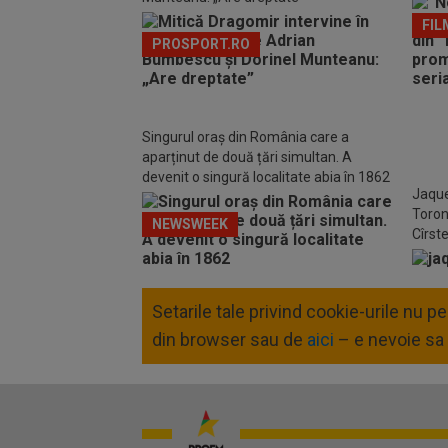
FIL
PROSPORT.RO
Singurul oraș din România care a
aparținut de două țări simultan. A
devenit o singură localitate abia în 1862
Jaque
Toron
NEWSWEEK
Cîrst
Setarile tale privind cookie-urile nu 
din browser sau de
aici
– e nevoie sa 