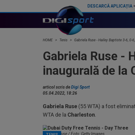
DESCARCĂ APLICAȚIA
Anunț important pentru Sorana Cîrstea
HOME
Tenis
Gabriela Ruse - Hailey Baptiste 3-6, 0-6
Gabriela Ruse - H
inaugurală de la 
articol scris de
Digi Sport
05.04.2022, 18:26
Gabriela Ruse
(55 WTA) a fost elimina
WTA de la
Charleston
.
Gabriela Ruse / Foto: Getty Images
TENIS