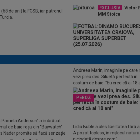
EXCLUSIV
Victor P
 (68 de ani) la FCSB, iar patronul
MM Stoica
Turcia.
Andreea Marin, imaginile pe care 
vezi prea des. Siluetă perfectă în
costum de baie: "Eu cred că ai 18 
EO
Gabriela Ruse, calificare în
 al doilea la WTA Toronto. Prestație
PEROZ
e bună a româncei
 Pamela Anderson” a îmbrăcat
Lidia Buble a ales libertatea fără art
mul de baie roșu din “Baywatch”.
A pozat topless, în mijlocul naturii
s Nader promite să facă senzație
niciodată despre corp"
ialul din 2027