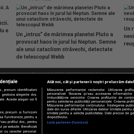
cii.
Un r
Nu e
Un „intrus” de mărimea planetei Pluto a
nevă
provocat haos în jurul lui Neptun. Semne
reuș
ale unui cataclism străvechi, detectate
de telescopul Webb
Copyright © 2026 / DIGI ROMANIA S.A.
dențiale
Atât noi, cât și partenerii noștri prelucrăm date
litate
Abonare Digi TV
Frecvente Digi Sport
Retransmisie Digi Sport
Contac
, precum identificatorii
Măsurarea performanței reclamelor. Utilizarea profilu
personalizat. Stocarea și/sau accesarea informațiilor
Versiune mobil
 gestiona alegerile dvs.
îmbunătățirea serviciilor. Crearea profilurilor de conținu
te. Aceste alegeri vor fi
pentru selectarea publicității personalizate. Crearea profil
Măsurarea performanței conținutului. Înțelegerea public
date din surse diferite. Utilizarea datelor limitate pentru 
ere, precum si furnizorii
limitate pentru a selecta publicitatea. Date precise de ge
dispozitivului.
 sa functioneze, pentru a
/sau profilul dvs., pentru
Listă parteneri (furnizori)
ul pe website. Beneficiati
or cu caracter personal.