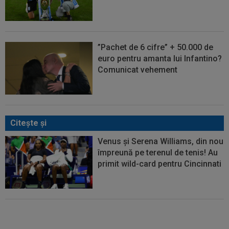
”Pachet de 6 cifre” + 50.000 de
euro pentru amanta lui Infantino?
Comunicat vehement
Citeşte şi
Venus și Serena Williams, din nou
împreună pe terenul de tenis! Au
primit wild-card pentru Cincinnati
VIDEO
Rareș Pieleanu, campion
la Curtea de Argeș, după 6-2, 6-1