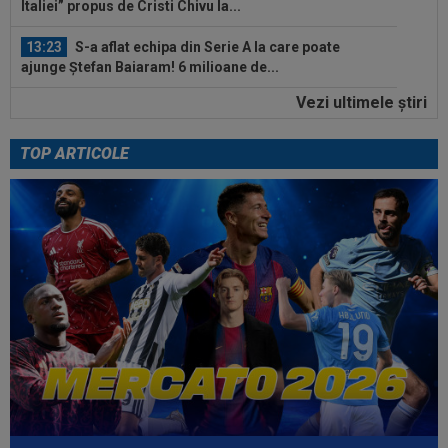
Italiei” propus de Cristi Chivu la...
13:23
S-a aflat echipa din Serie A la care poate
ajunge Ștefan Baiaram! 6 milioane de...
Vezi ultimele ştiri
13:22
”Pachet de 6 cifre” + 50.000 de euro pentru
amanta lui Infantino? Comunicat...
TOP ARTICOLE
14:36
OFICIAL
România și-a anunțat lotul pentru
Campionatul European de la Zagreb
14:14
VIDEO
Rareș Pieleanu, campion la Curtea de
Argeș, după 6-2, 6-1 cu Giannicola Misasi
14:10
OFICIAL
Surpriză! Jucătorul dorit de Gigi
Becali, care ”poate juca la orice echipă din...
14:08
VIDEO
Radu Naum a rămas ”mască”, după ce
l-a auzit pe antrenorul de la FC Voluntari...
13:47
Antrenorul lui Union SG a dat verdictul, după ce
Darius Olaru a fost rezervă și...