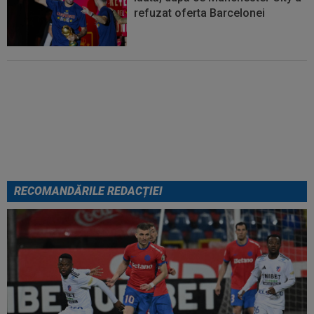
refuzat oferta Barcelonei
Cel mai bine plătit jucător din
SuperLigă a devenit liber! Gigi
Becali spunea: ”Pregătesc o
bombă! Bani mulți”
RECOMANDĂRILE REDACȚIEI