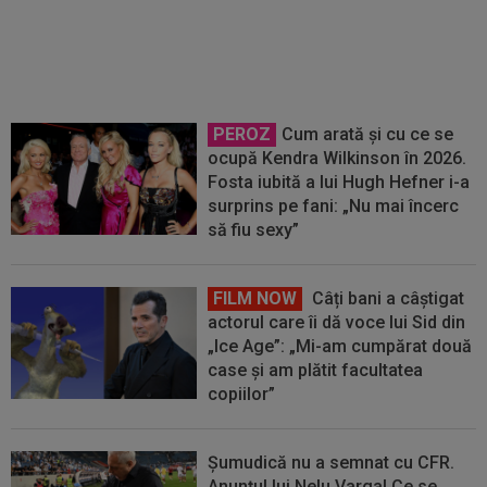
cu Giannicola Misasi
PEROZ
Cum arată și cu ce se
ocupă Kendra Wilkinson în 2026.
Fosta iubită a lui Hugh Hefner i-a
surprins pe fani: „Nu mai încerc
să fiu sexy”
FILM NOW
Câți bani a câștigat
actorul care îi dă voce lui Sid din
„Ice Age”: „Mi-am cumpărat două
case și am plătit facultatea
copiilor”
Șumudică nu a semnat cu CFR.
Anunțul lui Nelu Varga! Ce se