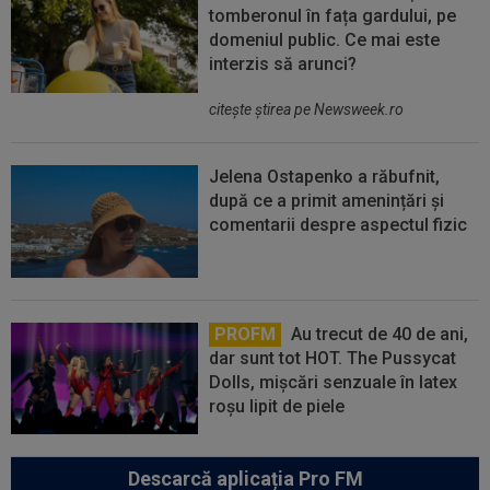
tomberonul în fața gardului, pe
domeniul public. Ce mai este
interzis să arunci?
citeşte ştirea pe Newsweek.ro
Jelena Ostapenko a răbufnit,
după ce a primit amenințări și
comentarii despre aspectul fizic
PROFM
Au trecut de 40 de ani,
dar sunt tot HOT. The Pussycat
Dolls, mișcări senzuale în latex
roșu lipit de piele
Descarcă aplicația Pro FM