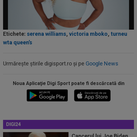
Etichete:
serena williams
,
victoria mboko
,
turneu
wta queen’s
Urmărește știrile digisport.ro și pe
Google News
Noua Aplicaţie Digi Sport poate fi descărcată din
14:08
VIDEO
Radu Naum a rămas ”mască”, după ce
l-a auzit pe antrenorul de la FC Voluntari...
13:47
Antrenorul lui Union SG a dat verdictul, după ce
Darius Olaru a fost rezervă și...
13:26
Cine e Leonardo Bovio, ”viitorul fundaș al
DIGI24
Italiei” propus de Cristi Chivu la...
Cancerul lui Joe Biden