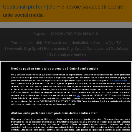
Gestionați preferințele
– e nevoie sa accepti cookie-
urile social media
Copyright © 2026 / DIGI ROMANIA S.A.
Termeni si conditii
Politica de confidentialitate
Abonare Digi TV
Frecvente Digi Sport
Retransmisie Digi Sport
Contact/Info
Codul etic
Gestionați preferințele
Versiune desktop
Nouă ne pasă ca datele tale personale să rămână confidențiale
Noi și partenerii noștri
30
stocăm și/sau accesăm informații pe dispozitivul dvs., precum identificatorii cookie unici pentru prelucrarea
datelor cu caracter personal. Puteți accepta sau gestiona alegerile dvs. făcând clic mai jos sau în orice moment, pe pagina cu
politica de confidențialitate. Aceste alegeri vor fi raportate partenerilor noștri și nu vă vor afecta navigarea.
Mai multe detalii
Noi si partenerii nostri (retelele de socializare si agentiile de publicitate partenere, precum si furnizorii nostri de servicii de date
analitice) prelucram date pentru a permite website-ului sa functioneze, pentru a personaliza continutul si anunturile publicitare afisate
in functie de interesele si/sau profilul dvs., pentru a va oferi functionalitati aferente retelelor de socializare si pentru a analiza
traficul pe website. Beneficiati de drepturile prevazute de art. 15-22 din GDPR in legatura cu prelucrarea datelor cu caracter
personal. Aceste drepturi pot fi exercitate prin modalitatea indicata
aici
. Prin click pe “ACCEPT TOATE”, acceptati folosirea
tuturor Tehnologiilor de tip Cookie, care implica inclusiv acceptul dvs. cu privire la stocarea/accesarea informatiilor de catre Vendor-ii
cu care colaboram. Prin click pe “VREAU SA MODIFIC SETARILE INDIVIDUAL” puteti schimba preferintele in mod individual, mai putin
cele legate de cookie strict necesare pentru functionarea website-ului.
Atât noi, cât și partenerii noștri prelucrăm datele pentru a oferi:
Măsurarea performanței reclamelor. Utilizarea profilurilor pentru selectarea conținutului personalizat. Stocarea și/sau accesarea
informațiilor de pe un dispozitiv. Dezvoltarea și îmbunătățirea serviciilor. Crearea profilurilor de conținut personalizat. Utilizarea
profilurilor pentru selectarea publicității personalizate. Crearea profilurilor pentru publicitate personalizată. Măsurarea performanței
conținutului. Înțelegerea publicului prin statistici sau combinații de date din surse diferite. Utilizarea datelor limitate pentru a selecta
conținutul. Utilizarea de date limitate pentru a selecta publicitatea. Date precise de geolocație și identificarea prin scanarea