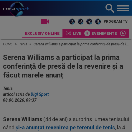
LIVE TV
PROGRAM TV
EXCLUSIV ONLINE
LIVE
EVENIMENTE
HOME
Tenis
Serena Williams a participat la prima conferință de presă de la revenire și a făcut marele anunț
Serena Williams a participat la prima
conferință de presă de la revenire și a
făcut marele anunț
Tenis
articol scris de
Digi Sport
08.06.2026, 09:37
Serena Williams
(44 de ani) a surprins lumea tenisului
când
și-a anunțat revenirea pe terenul de tenis
, la 4