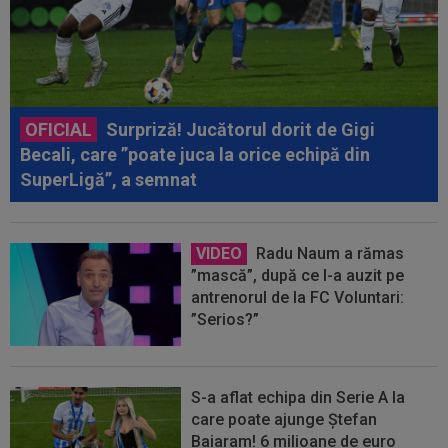
OFICIAL
Surpriză! Jucătorul dorit de Gigi
Becali, care ”poate juca la orice echipă din
SuperLigă”, a semnat
VIDEO
Radu Naum a rămas
”mască”, după ce l-a auzit pe
antrenorul de la FC Voluntari:
”Serios?”
S-a aflat echipa din Serie A la
care poate ajunge Ștefan
Baiaram! 6 milioane de euro