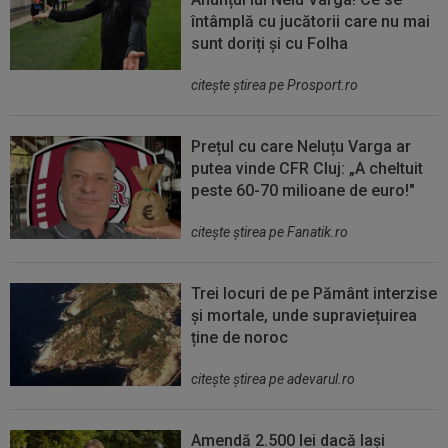
întâmplă cu jucătorii care nu mai
sunt doriți și cu Folha
citeşte ştirea pe Prosport.ro
Prețul cu care Neluțu Varga ar
putea vinde CFR Cluj: „A cheltuit
peste 60-70 milioane de euro!"
citeşte ştirea pe Fanatik.ro
Trei locuri de pe Pământ interzise
și mortale, unde supraviețuirea
ține de noroc
citeşte ştirea pe adevarul.ro
Amendă 2.500 lei dacă lași