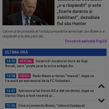
13:23
S-a aflat echipa din Serie A la care poate
„s-a răspândit” şi este
ajunge Ștefan Baiaram! 6 milioane de...
„foarte dureros și
13:22
”Pachet de 6 cifre” + 50.000 de euro pentru
debilitant”, dezvăluie
amanta lui Infantino? Comunicat...
fiul său Hunter
Cancerul de prostată al fostului preşedinte american Joe Biden s-a
14:36
OFICIAL
România și-a anunțat lotul pentru
răspândit şi la alte părţi ale...
Campionatul European de la Zagreb
Descarcă aplicația Digi24
14:14
VIDEO
Rareș Pieleanu, campion la Curtea de
Argeș, după 6-2, 6-1 cu Giannicola Misasi
ULTIMA ORĂ
14:10
OFICIAL
Surpriză! Jucătorul dorit de Gigi
Becali, care ”poate juca la orice echipă din...
14:08
VIDEO
Radu Naum a rămas ”mască”, după ce
l-a auzit pe antrenorul de la FC Voluntari...
13:47
Antrenorul lui Union SG a dat verdictul, după ce
Darius Olaru a fost rezervă și...
13:26
Cine e Leonardo Bovio, ”viitorul fundaș al