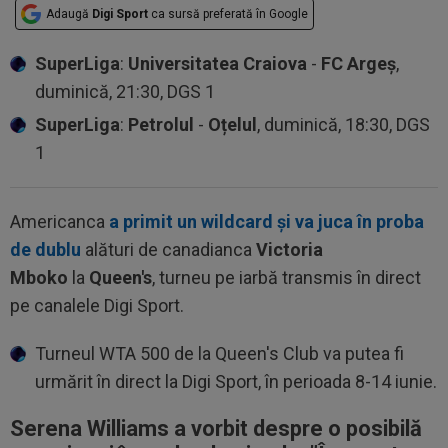
Adaugă
Digi Sport
ca sursă preferată în Google
SuperLiga
:
Universitatea Craiova
-
FC Argeș
,
duminică, 21:30, DGS 1
SuperLiga
:
Petrolul
-
Oțelul
, duminică, 18:30, DGS
1
Americanca
a primit un wildcard și va juca în proba
de dublu
alături de canadianca
Victoria
Mboko
la
Queen's
, turneu pe iarbă transmis în direct
pe canalele Digi Sport.
Turneul WTA 500 de la Queen's Club va putea fi
urmărit în direct la Digi Sport, în perioada 8-14 iunie.
Serena Williams a vorbit despre o posibilă