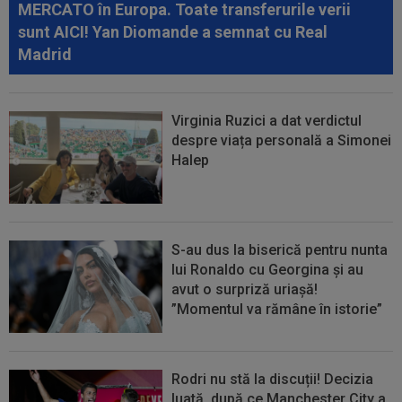
MERCATO în Europa. Toate transferurile verii
sunt AICI! Yan Diomande a semnat cu Real
Madrid
Virginia Ruzici a dat verdictul
despre viața personală a Simonei
Halep
S-au dus la biserică pentru nunta
lui Ronaldo cu Georgina și au
avut o surpriză uriașă!
”Momentul va rămâne în istorie”
Rodri nu stă la discuții! Decizia
luată, după ce Manchester City a