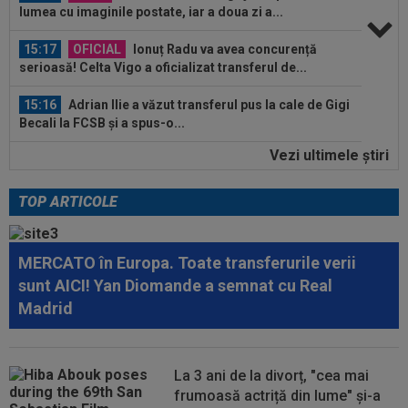
15:17
OFICIAL
Ionuț Radu va avea concurență
serioasă! Celta Vigo a oficializat transferul de...
15:16
Adrian Ilie a văzut transferul pus la cale de Gigi
Becali la FCSB și a spus-o...
14:55
Anunțul făcut de ANAD, la scurt timp după ce
Cosmin Matei a fost suspendat de...
Vezi ultimele ştiri
15:48
OFICIAL
Leonardo Bonucci a semnat
TOP ARTICOLE
15:30
EXCLUSIV
Ilie Dumitrescu a dat verdictul în
privința lui Marius Baciu
MERCATO în Europa. Toate transferurile verii
sunt AICI! Yan Diomande a semnat cu Real
15:24
UTA - Rapid, LIVE VIDEO, ora 21:00, în direct la
Digi Sport 1. Se anunță un...
Madrid
15:24
Unirea Slobozia - Gloria Bistrița, LIVE VIDEO,
18:00, DGS 1. Programul complet...
La 3 ani de la divorț, "cea mai
frumoasă actriță din lume" și-a
15:18
FOTO
Paula Badosa a îngrijorat pe toată