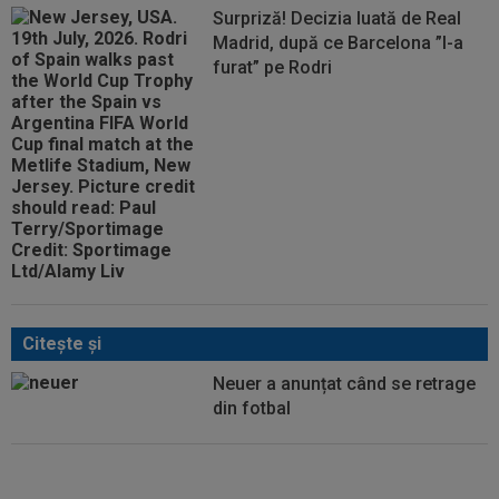
Surpriză! Decizia luată de Real
Madrid, după ce Barcelona ”l-a
furat” pe Rodri
Citeşte şi
Neuer a anunțat când se retrage
din fotbal
S-a aflat! Leo Messi și-a