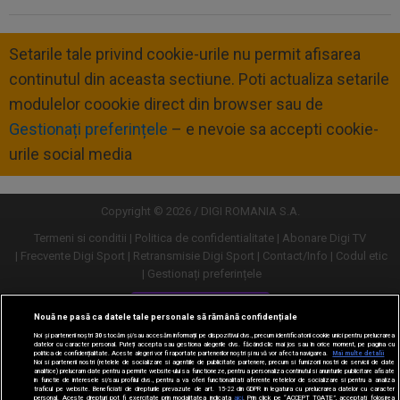
Setarile tale privind cookie-urile nu permit afisarea
continutul din aceasta sectiune. Poti actualiza setarile
modulelor coookie direct din browser sau de
Gestionați preferințele
– e nevoie sa accepti cookie-
urile social media
Copyright © 2026 / DIGI ROMANIA S.A.
Termeni si conditii
Politica de confidentialitate
Abonare Digi TV
Frecvente Digi Sport
Retransmisie Digi Sport
Contact/Info
Codul etic
Gestionați preferințele
Versiune desktop
Nouă ne pasă ca datele tale personale să rămână confidențiale
Noi și partenerii noștri
30
stocăm și/sau accesăm informații pe dispozitivul dvs., precum identificatorii cookie unici pentru prelucrarea
datelor cu caracter personal. Puteți accepta sau gestiona alegerile dvs. făcând clic mai jos sau în orice moment, pe pagina cu
politica de confidențialitate. Aceste alegeri vor fi raportate partenerilor noștri și nu vă vor afecta navigarea.
Mai multe detalii
Noi si partenerii nostri (retelele de socializare si agentiile de publicitate partenere, precum si furnizorii nostri de servicii de date
analitice) prelucram date pentru a permite website-ului sa functioneze, pentru a personaliza continutul si anunturile publicitare afisate
in functie de interesele si/sau profilul dvs., pentru a va oferi functionalitati aferente retelelor de socializare si pentru a analiza
traficul pe website. Beneficiati de drepturile prevazute de art. 15-22 din GDPR in legatura cu prelucrarea datelor cu caracter
personal. Aceste drepturi pot fi exercitate prin modalitatea indicata
aici
. Prin click pe “ACCEPT TOATE”, acceptati folosirea