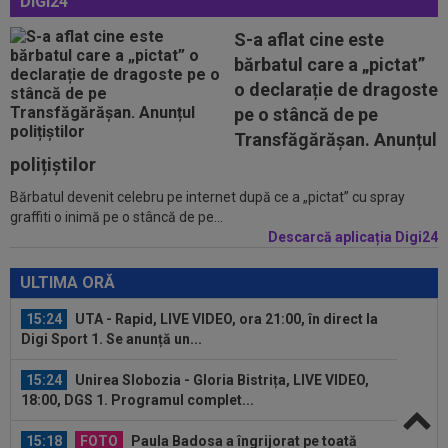
DIGI24
15:16
Adrian Ilie a văzut transferul pus la cale de Gigi
S-a aflat cine este
Becali la FCSB și a spus-o...
bărbatul care a „pictat”
o declarație de dragoste
14:55
Anunțul făcut de ANAD, la scurt timp după ce
Cosmin Matei a fost suspendat de...
pe o stâncă de pe
Transfăgărășan. Anunțul
15:48
OFICIAL
Leonardo Bonucci a semnat
polițiștilor
Bărbatul devenit celebru pe internet după ce a „pictat” cu spray
15:30
EXCLUSIV
Ilie Dumitrescu a dat verdictul în
graffiti o inimă pe o stâncă de pe...
privința lui Marius Baciu
Descarcă aplicația Digi24
15:24
UTA - Rapid, LIVE VIDEO, ora 21:00, în direct la
ULTIMA ORĂ
Digi Sport 1. Se anunță un...
15:24
Unirea Slobozia - Gloria Bistrița, LIVE VIDEO,
18:00, DGS 1. Programul complet...
15:18
FOTO
Paula Badosa a îngrijorat pe toată
lumea cu imaginile postate, iar a doua zi a...