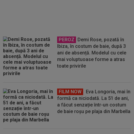
comunicat decizia, la finala Cupei
Mondiale: ”Sper să nu fie
adevărat!”
PEROZ
Demi Rose, pozată în
Ibiza, în costum de baie, după 3
ani de absență. Modelul cu cele
mai voluptuoase forme a atras
toate privirile
FILM NOW
Eva Longoria, mai în
formă ca niciodată. La 51 de ani,
a făcut senzație într-un costum
de baie roșu pe plaja din Marbella