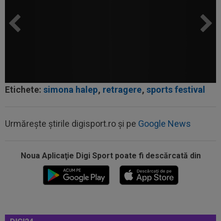
Etichete:
simona halep
,
retragere
,
sports festival
Urmărește știrile digisport.ro și pe
Google News
15:24
Unirea Slobozia - Gloria Bistrița, LIVE VIDEO,
18:00, DGS 1. Programul complet...
Noua Aplicaţie Digi Sport poate fi descărcată din
15:18
FOTO
Paula Badosa a îngrijorat pe toată
lumea cu imaginile postate, iar a doua zi a...
15:17
OFICIAL
Ionuț Radu va avea concurență
serioasă! Celta Vigo a oficializat transferul de...