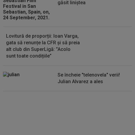
lumea cu imaginile postate, iar a doua zi a...
găsit liniștea
Lovitură de proporții: Ioan Varga,
gata să renunțe la CFR și să preia
alt club din SuperLigă: ”Acolo
sunt toate condițiile”
Se încheie "telenovela" verii!
Julian Alvarez a ales
EXCLUSIV
ADIO, FCSB? A spus-
o fără ocolișuri: ”Trebuie să
plece”