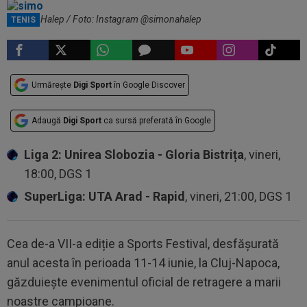
Simona Halep / Foto: Instagram @simonahalep
TENIS
Urmărește
Digi Sport
în Google Discover
Adaugă
Digi Sport
ca sursă preferată în Google
Liga 2: Unirea Slobozia - Gloria Bistrița
, vineri,
18:00, DGS 1
SuperLiga: UTA Arad - Rapid
, vineri, 21:00, DGS 1
Cea de-a VII-a ediție a Sports Festival, desfășurată
anul acesta în perioada 11-14 iunie, la Cluj-Napoca,
găzduiește evenimentul oficial de retragere a marii
noastre campioane.