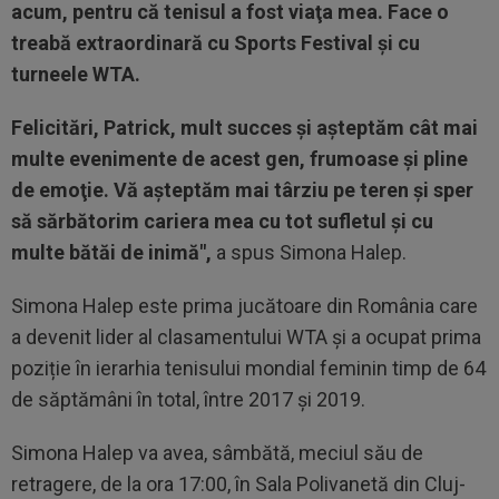
acum, pentru că tenisul a fost viaţa mea. Face o
treabă extraordinară cu Sports Festival şi cu
turneele WTA.
Felicitări, Patrick, mult succes şi aşteptăm cât mai
multe evenimente de acest gen, frumoase şi pline
de emoţie. Vă aşteptăm mai târziu pe teren şi sper
să sărbătorim cariera mea cu tot sufletul şi cu
multe bătăi de inimă",
a spus Simona Halep.
Simona Halep este prima jucătoare din România care
a devenit lider al clasamentului WTA și a ocupat prima
poziție în ierarhia tenisului mondial feminin timp de 64
de săptămâni în total, între 2017 și 2019.
Simona Halep va avea, sâmbătă, meciul său de
retragere, de la ora 17:00, în Sala Polivanetă din Cluj-