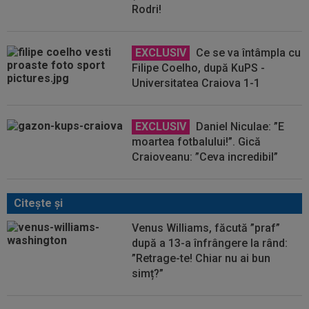
Rodri!
EXCLUSIV
Ce se va întâmpla cu
Filipe Coelho, după KuPS -
Universitatea Craiova 1-1
EXCLUSIV
Daniel Niculae: ”E
moartea fotbalului!”. Gică
Craioveanu: ”Ceva incredibil”
Citeşte şi
Venus Williams, făcută ”praf”
după a 13-a înfrângere la rând:
”Retrage-te! Chiar nu ai bun
simț?”