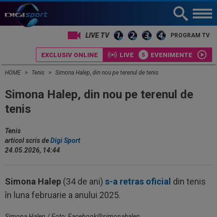
LIVE TV
PROGRAM TV
EXCLUSIV ONLINE
LIVE
EVENIMENTE
HOME
Tenis
Simona Halep, din nou pe terenul de tenis
Simona Halep, din nou pe terenul de
tenis
Tenis
articol scris de
Digi Sport
24.05.2026, 14:44
Simona Halep
(34 de ani)
s-a retras oficial
din tenis
în luna februarie a anului 2025.
Simona Halep / Foto: Facebook@simonahalep