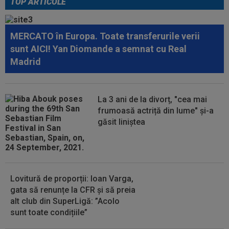
TOP ARTICOLE
18:51
LIVE VIDEO&SCORE
Unirea Slobozia - Gloria
Bistrița 0-0, ACUM, DGS 1. Programul complet al
etapei...
MERCATO în Europa. Toate transferurile verii
18:48
Dinamo - FC Voluntari LIVE VIDEO, sâmbătă,
sunt AICI! Yan Diomande a semnat cu Real
21:30, la DGS 1. Egalitate de puncte...
Madrid
18:48
Probleme pentru ultimul jucător transferat de
Dinamo? Ce a spus Nuno Campos
La 3 ani de la divorț, "cea mai
18:36
OFICIAL
Franco Mastantuono a semnat cu
frumoasă actriță din lume" și-a
Fiorentina!
găsit liniștea
18:32
EXCLUSIV
Ce se va întâmpla cu Filipe
Coelho, după KuPS - Universitatea Craiova 1-1
Lovitură de proporții: Ioan Varga,
gata să renunțe la CFR și să preia
alt club din SuperLigă: ”Acolo
sunt toate condițiile”