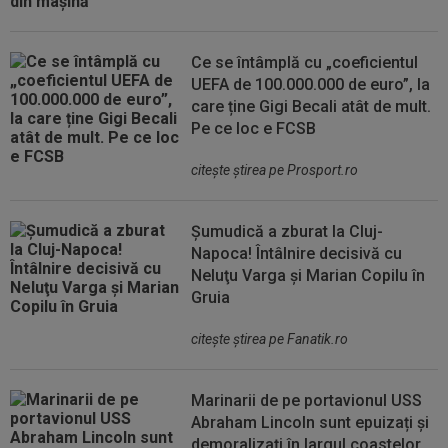
Ce se întâmplă cu „coeficientul
UEFA de 100.000.000 de euro”, la
care ține Gigi Becali atât de mult.
Pe ce loc e FCSB
citeşte ştirea pe Prosport.ro
Șumudică a zburat la Cluj-
Napoca! Întâlnire decisivă cu
Neluţu Varga şi Marian Copilu în
Gruia
citeşte ştirea pe Fanatik.ro
Marinarii de pe portavionul USS
Abraham Lincoln sunt epuizați și
demoralizați în largul coastelor