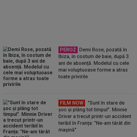
OFICIAL
Câștigător de Grand
Slam în 2020, s-a retras din tenis,
iar acum s-a apucat de fotbal! A
semnat contractul
PEROZ
Demi Rose, pozată în
Ibiza, în costum de baie, după 3
ani de absență. Modelul cu cele
mai voluptuoase forme a atras
toate privirile
FILM NOW
"Sunt în stare de
șoc și plâng tot timpul". Minnie
Driver a trecut printr-un accident
teribil în Franța: "Ne-am târât din
mașină"