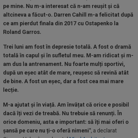
pe mine. Nu m-a interesat că n-am reușit și că
altcineva a făcut-o. Darren Cahill m-a felicitat după
ce am pierdut finala din 2017 cu Ostapenko la
Roland Garros.
Trei luni am fost în depresie totală. A fost o dramă
totală în capul și în sufletul meu. M-am ridicat și m-
am dus la antrenament. Nu foarte mulți sportivi,
după un eșec atât de mare, reușesc să revină atât
de bine. A fost un eșec, dar a fost cea mai mare
lecție.
M-a ajutat și în viață. Am învățat că orice e posibil
dacă îți vezi de treabă. Nu trebuie să renunți. În
orice domeniu, asta e important: să îți mai oferi o
șansă pe care nu ți-o oferă nimeni"
, a declarat