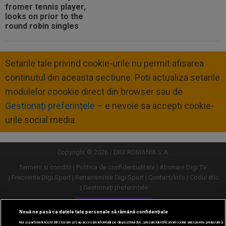
Setarile tale privind cookie-urile nu permit afisarea
continutul din aceasta sectiune. Poti actualiza setarile
modulelor coookie direct din browser sau de
Gestionați preferințele
– e nevoie sa accepti cookie-
urile social media
Copyright © 2026 / DIGI ROMANIA S.A.
Termeni si conditii
Politica de confidentialitate
Abonare Digi TV
Frecvente Digi Sport
Retransmisie Digi Sport
Contact/Info
Codul etic
Gestionați preferințele
Versiune desktop
Nouă ne pasă ca datele tale personale să rămână confidențiale
Noi și partenerii noștri
30
stocăm și/sau accesăm informații pe dispozitivul dvs., precum identificatorii cookie unici pentru prelucrarea