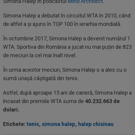
Simona Halep în podcastul
Mind Architect
.
Simona Halep a debutat în circuitul WTA în 2010, când
de altfel a și ajuns în TOP 100 în ierarhia mondială.
În octombrie 2017, Simona Halep a devenit numărul 1
WTA. Sportiva din România a jucat nu mai puțin de 823
de meciuri la cel mai înalt nivel.
În urma acestor meciuri, Simona Halep s-a ales cu o
sumă uriașă câștigată din tenis.
Astfel, după aproape 15 ani de carieră, Simona Halep a
încasat din premiile WTA suma de
40.232.663 de
dolari.
Etichete:
tenis
,
simona halep
,
halep chisinau