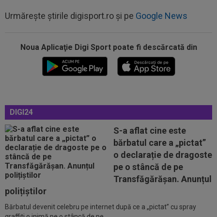
Urmărește știrile digisport.ro și pe
Google News
Noua Aplicaţie Digi Sport poate fi descărcată din
18:36
OFICIAL
Franco Mastantuono a semnat cu
Fiorentina!
18:32
EXCLUSIV
Ce se va întâmpla cu Filipe
Coelho, după KuPS - Universitatea Craiova 1-1
DIGI24
18:31
EXCLUSIV
Gigi Becali, ”în război” cu două
echipe din SuperLigă
S-a aflat cine este
bărbatul care a „pictat”
18:23
Catalanii anunță: Manchester City și Barcelona,
o declarație de dragoste
acord total pentru Rodri!
pe o stâncă de pe
18:20
(P) O nouă etapă a gazdelor? Cum arată Cotele
Transfăgărășan. Anunțul
Superbet pentru etapa #4
polițiștilor
Bărbatul devenit celebru pe internet după ce a „pictat” cu spray
18:51
LIVE VIDEO&SCORE
Unirea Slobozia - Gloria
graffiti o inimă pe o stâncă de pe...
Bistrița 0-0, ACUM, DGS 1. Programul complet al