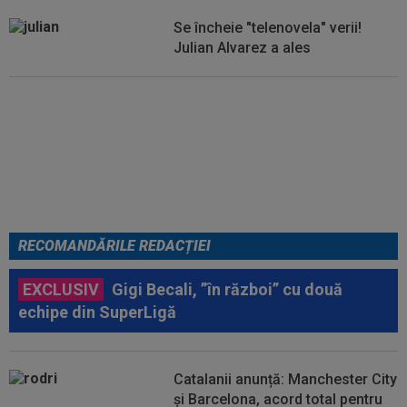
Se încheie "telenovela" verii!
Julian Alvarez a ales
EXCLUSIV
ADIO, FCSB? A spus-
o fără ocolișuri: ”Trebuie să
plece”
RECOMANDĂRILE REDACȚIEI
EXCLUSIV
Gigi Becali, ”în război” cu două
echipe din SuperLigă
Catalanii anunță: Manchester City
și Barcelona, acord total pentru