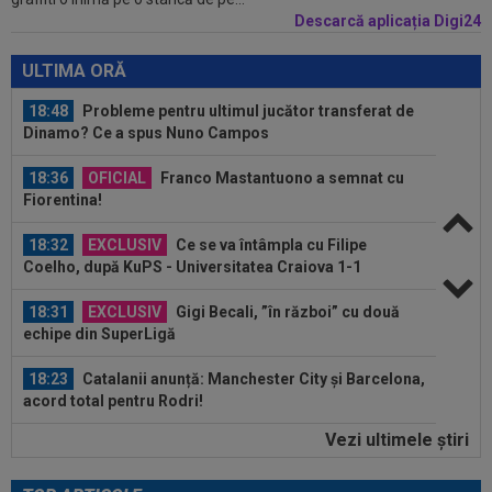
etapei...
Descarcă aplicația Digi24
18:48
Dinamo - FC Voluntari LIVE VIDEO, sâmbătă,
21:30, la DGS 1. Egalitate de puncte...
ULTIMA ORĂ
18:48
Probleme pentru ultimul jucător transferat de
Dinamo? Ce a spus Nuno Campos
18:36
OFICIAL
Franco Mastantuono a semnat cu
Fiorentina!
18:32
EXCLUSIV
Ce se va întâmpla cu Filipe
Coelho, după KuPS - Universitatea Craiova 1-1
18:31
EXCLUSIV
Gigi Becali, ”în război” cu două
echipe din SuperLigă
18:23
Catalanii anunță: Manchester City și Barcelona,
acord total pentru Rodri!
Vezi ultimele ştiri
18:20
(P) O nouă etapă a gazdelor? Cum arată Cotele
Superbet pentru etapa #4