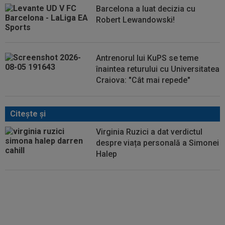
Barcelona a luat decizia cu
Robert Lewandowski!
Antrenorul lui KuPS se teme
înaintea returului cu Universitatea
Craiova: "Cât mai repede"
Citeşte şi
Virginia Ruzici a dat verdictul
despre viața personală a Simonei
Halep
Paula Badosa a avut o reacție ”de
milioane”, când a fost întrebată
de Simona Halep: ”Sincer vă
spun!”