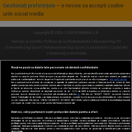
Gestionați preferințele
– e nevoie sa accepti cookie-
urile social media
Copyright © 2026 / DIGI ROMANIA S.A.
Termeni si conditii
Politica de confidentialitate
Abonare Digi TV
Frecvente Digi Sport
Retransmisie Digi Sport
Contact/Info
Codul etic
Gestionați preferințele
Versiune desktop
Nouă ne pasă ca datele tale personale să rămână confidențiale
Noi și partenerii noștri
30
stocăm și/sau accesăm informații pe dispozitivul dvs., precum identificatorii cookie unici pentru prelucrarea
datelor cu caracter personal. Puteți accepta sau gestiona alegerile dvs. făcând clic mai jos sau în orice moment, pe pagina cu
politica de confidențialitate. Aceste alegeri vor fi raportate partenerilor noștri și nu vă vor afecta navigarea.
Mai multe detalii
Noi si partenerii nostri (retelele de socializare si agentiile de publicitate partenere, precum si furnizorii nostri de servicii de date
analitice) prelucram date pentru a permite website-ului sa functioneze, pentru a personaliza continutul si anunturile publicitare afisate
in functie de interesele si/sau profilul dvs., pentru a va oferi functionalitati aferente retelelor de socializare si pentru a analiza
traficul pe website. Beneficiati de drepturile prevazute de art. 15-22 din GDPR in legatura cu prelucrarea datelor cu caracter
personal. Aceste drepturi pot fi exercitate prin modalitatea indicata
aici
. Prin click pe “ACCEPT TOATE”, acceptati folosirea
tuturor Tehnologiilor de tip Cookie, care implica inclusiv acceptul dvs. cu privire la stocarea/accesarea informatiilor de catre Vendor-ii
cu care colaboram. Prin click pe “VREAU SA MODIFIC SETARILE INDIVIDUAL” puteti schimba preferintele in mod individual, mai putin
cele legate de cookie strict necesare pentru functionarea website-ului.
Atât noi, cât și partenerii noștri prelucrăm datele pentru a oferi:
Măsurarea performanței reclamelor. Utilizarea profilurilor pentru selectarea conținutului personalizat. Stocarea și/sau accesarea
informațiilor de pe un dispozitiv. Dezvoltarea și îmbunătățirea serviciilor. Crearea profilurilor de conținut personalizat. Utilizarea
profilurilor pentru selectarea publicității personalizate. Crearea profilurilor pentru publicitate personalizată. Măsurarea performanței
conținutului. Înțelegerea publicului prin statistici sau combinații de date din surse diferite. Utilizarea datelor limitate pentru a selecta
conținutul. Utilizarea de date limitate pentru a selecta publicitatea. Date precise de geolocație și identificarea prin scanarea
dispozitivului.