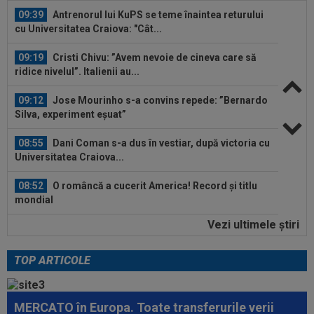
09:39
Antrenorul lui KuPS se teme înaintea returului
cu Universitatea Craiova: "Cât...
09:19
Cristi Chivu: ”Avem nevoie de cineva care să
ridice nivelul”. Italienii au...
09:12
Jose Mourinho s-a convins repede: ”Bernardo
Silva, experiment eșuat”
08:55
Dani Coman s-a dus în vestiar, după victoria cu
Universitatea Craiova...
08:52
O româncă a cucerit America! Record și titlu
mondial
Vezi ultimele ştiri
08:46
Răsturnare de situație: fostul fotbalist de la
FCSB nu mai semnează
TOP ARTICOLE
09:43
EXCLUSIV
Edi Iordănescu nu s-a ferit și a
spus ce îl supără cel mai tare: "Asta trebuie...
MERCATO în Europa. Toate transferurile verii