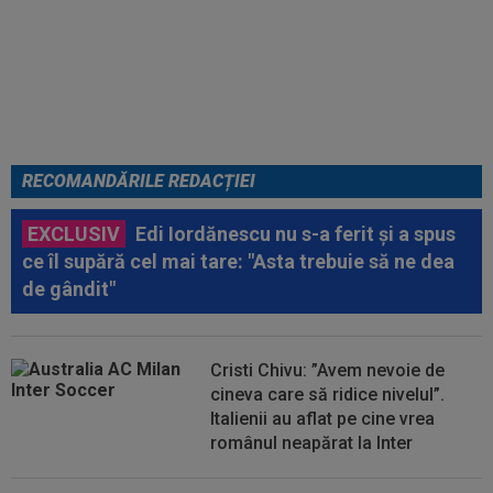
VIDEO
Au apărut imaginile:
Darius Olaru, gol de autor în
Belgia! Comentatorii: "Nu se
poate așa ceva"
RECOMANDĂRILE REDACȚIEI
EXCLUSIV
Edi Iordănescu nu s-a ferit și a spus
ce îl supără cel mai tare: "Asta trebuie să ne dea
de gândit"
Cristi Chivu: ”Avem nevoie de
cineva care să ridice nivelul”.
Italienii au aflat pe cine vrea
românul neapărat la Inter