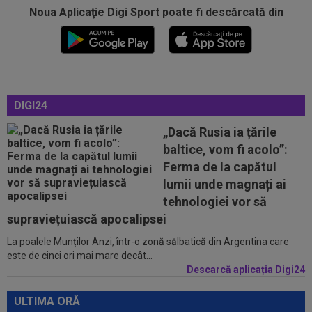
Noua Aplicaţie Digi Sport poate fi descărcată din
09:19
Cristi Chivu: ”Avem nevoie de cineva care să
ridice nivelul”. Italienii au...
09:12
Jose Mourinho s-a convins repede: ”Bernardo
Silva, experiment eșuat”
DIGI24
08:55
Dani Coman s-a dus în vestiar, după victoria cu
Universitatea Craiova...
„Dacă Rusia ia țările
baltice, vom fi acolo”:
08:52
O româncă a cucerit America! Record și titlu
Ferma de la capătul
mondial
lumii unde magnați ai
08:46
Răsturnare de situație: fostul fotbalist de la
tehnologiei vor să
FCSB nu mai semnează
supraviețuiască apocalipsei
La poalele Munților Anzi, într-o zonă sălbatică din Argentina care
09:43
EXCLUSIV
Edi Iordănescu nu s-a ferit și a
este de cinci ori mai mare decât...
spus ce îl supără cel mai tare: "Asta trebuie...
Descarcă aplicația Digi24
09:41
Barcelona a luat decizia cu Robert
Lewandowski!
ULTIMA ORĂ