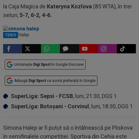
la Caja Magica de
Kateryna Kozlova
(85 WTA), în trei
seturi,
5-7, 6-2, 4-6.
Simona Halep
TENIS
Urmărește
Digi Sport
în Google Discover
Adaugă
Digi Sport
ca sursă preferată în Google
SuperLiga: Sepsi - FCSB
, luni, 21:30, DGS 1
SuperLiga: Botoșani - Corvinul
, luni, 18:30, DGS 1
Simona Halep ar fi putut să o întâlnească pe Pliskova
în semifinalele competiției. Sportiva din Cehia este