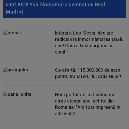
09:41
Barcelona a luat decizia cu Robert
sunt AICI! Yan Diomande a semnat cu Real
Lewandowski!
Madrid
09:39
Antrenorul lui KuPS se teme înaintea returului
cu Universitatea Craiova: "Cât...
Interzis: Leo Messi, decizie
09:19
Cristi Chivu: ”Avem nevoie de cineva care să
radicală la înmormântarea tatălui
ridice nivelul”. Italienii au...
său! Cum a fost surprins la
cimitir
09:12
Jose Mourinho s-a convins repede: ”Bernardo
Silva, experiment eșuat”
Ce ofertă: 115.000.000 de euro
pentru transferul lui Arda Guler!
Noul portar de la Dinamo i-a
atras atenția unei actrițe din
România: ”Am fost împreună în
altă viață”