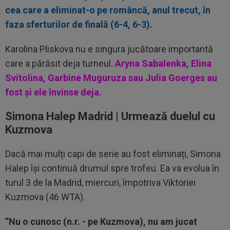
cea care a eliminat-o pe româncă, anul trecut, în
faza sferturilor de finală (6-4, 6-3).
Karolina Pliskova nu e singura jucătoare importantă
care a părăsit deja turneul.
Aryna Sabalenka, Elina
Svitolina, Garbine Muguruza sau Julia Goerges au
fost și ele învinse deja.
Simona Halep Madrid | Urmează duelul cu
Kuzmova
Dacă mai mulți capi de serie au fost eliminați, Simona
Halep își continuă drumul spre trofeu. Ea va evolua în
turul 3 de la Madrid, miercuri, împotriva Viktoriei
Kuzmova (46 WTA).
”Nu o cunosc (n.r. - pe Kuzmova), nu am jucat