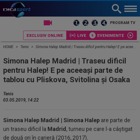
LIVE TV
PROGRAM TV
EXCLUSIV ONLINE
LIVE
EVENIMENTE
HOME
Tenis
Simona Halep Madrid | Traseu dificil pentru Halep! E pe aceeași parte de tablou cu Pliskova, Svitolina și Osaka
Simona Halep Madrid | Traseu dificil
pentru Halep! E pe aceeași parte de
tablou cu Pliskova, Svitolina și Osaka
Tenis
03.05.2019, 14:22
Simona Halep Madrid |
Simona Halep
are parte de
un traseu dificil la
Madrid
, turneu pe care l-a câștigat
de două ori în carieră (2016, 2017).