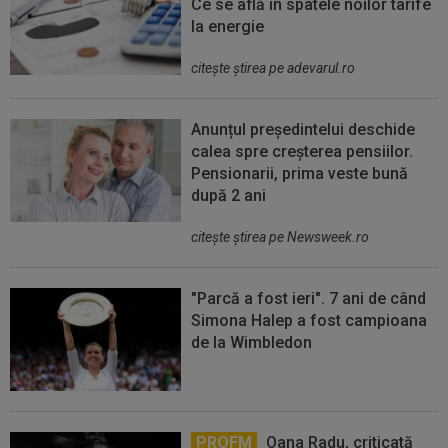
Ce se află în spatele noilor tarife
la energie
citeşte ştirea pe adevarul.ro
Anunțul președintelui deschide
calea spre creșterea pensiilor.
Pensionarii, prima veste bună
după 2 ani
citeşte ştirea pe Newsweek.ro
"Parcă a fost ieri". 7 ani de când
Simona Halep a fost campioana
de la Wimbledon
PROFM
Oana Radu, criticată