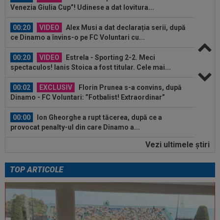
Venezia Giulia Cup”! Udinese a dat lovitura...
00:20
VIDEO
Alex Musi a dat declarația serii, după
ce Dinamo a învins-o pe FC Voluntari cu...
00:20
VIDEO
Estrela - Sporting 2-2. Meci
spectaculos! Ianis Stoica a fost titular. Cele mai...
00:02
EXCLUSIV
Florin Prunea s-a convins, după
Dinamo - FC Voluntari: ”Fotbalist! Extraordinar”
00:00
Ion Gheorghe a rupt tăcerea, după ce a
provocat penalty-ul din care Dinamo a...
Vezi ultimele ştiri
23:58
EXCLUSIV
Salariul lui Marius Șumudică la
CFR Cluj. Peste Pancu la Rapid și de două ori...
TOP ARTICOLE
00:39
Reacția total neașteptată a lui Nuno Campos,
întrebat de Adrian Mazilu după...
00:39
Florin Pîrvu a surprins pe toată lumea, după
umilința cu Dinamo