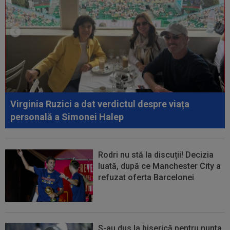
00:38
VIDEO
Barcelona a pierdut trofeul ”Friuli
Venezia Giulia Cup”! Udinese a dat lovitura...
00:20
VIDEO
Alex Musi a dat declarația serii, după
ce Dinamo a învins-o pe FC Voluntari cu...
00:20
VIDEO
Estrela - Sporting 2-2. Meci
spectaculos! Ianis Stoica a fost titular. Cele mai...
Virginia Ruzici a dat verdictul despre viața
personală a Simonei Halep
Rodri nu stă la discuții! Decizia
luată, după ce Manchester City a
refuzat oferta Barcelonei
S-au dus la biserică pentru nunta