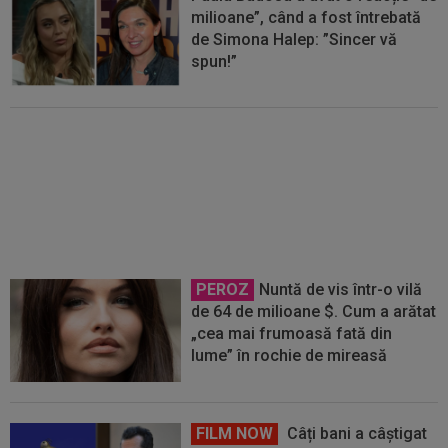
milioane”, când a fost întrebată
de Simona Halep: ”Sincer vă
spun!”
A stat în Loja Regală, lângă
Simona Halep și partenerul ei, și
a ajuns "de nerecunoscut"
PEROZ
Nuntă de vis într-o vilă
de 64 de milioane $. Cum a arătat
„cea mai frumoasă fată din
lume” în rochie de mireasă
FILM NOW
Câți bani a câștigat