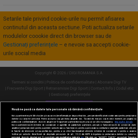
Setarile tale privind cookie-urile nu permit afisarea
continutul din aceasta sectiune. Poti actualiza setarile
modulelor coookie direct din browser sau de
Gestionați preferințele
– e nevoie sa accepti cookie-
urile social media
Copyright © 2026 / DIGI ROMANIA S.A.
Termeni si conditii
Politica de confidentialitate
Abonare Digi TV
Frecvente Digi Sport
Retransmisie Digi Sport
Contact/Info
Codul etic
Gestionați preferințele
Versiune desktop
Nouă ne pasă ca datele tale personale să rămână confidențiale
Noi și partenerii noștri
30
stocăm și/sau accesăm informații pe dispozitivul dvs., precum identificatorii cookie unici pentru prelucrarea
datelor cu caracter personal. Puteți accepta sau gestiona alegerile dvs. făcând clic mai jos sau în orice moment, pe pagina cu
politica de confidențialitate. Aceste alegeri vor fi raportate partenerilor noștri și nu vă vor afecta navigarea.
Mai multe detalii
Noi si partenerii nostri (retelele de socializare si agentiile de publicitate partenere, precum si furnizorii nostri de servicii de date
analitice) prelucram date pentru a permite website-ului sa functioneze, pentru a personaliza continutul si anunturile publicitare afisate
in functie de interesele si/sau profilul dvs., pentru a va oferi functionalitati aferente retelelor de socializare si pentru a analiza
traficul pe website. Beneficiati de drepturile prevazute de art. 15-22 din GDPR in legatura cu prelucrarea datelor cu caracter
personal. Aceste drepturi pot fi exercitate prin modalitatea indicata
aici
. Prin click pe “ACCEPT TOATE”, acceptati folosirea