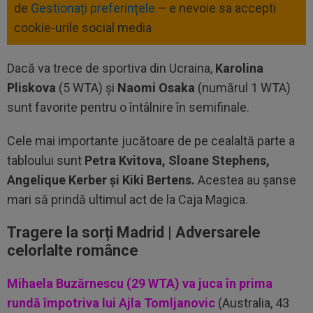
de
Gestionați preferințele
– e nevoie sa accepti
cookie-urile social media
Dacă va trece de sportiva din Ucraina,
Karolina
Pliskova
(5 WTA) și
Naomi Osaka
(numărul 1 WTA)
sunt favorite pentru o întâlnire în semifinale.
Cele mai importante jucătoare de pe cealaltă parte a
tabloului sunt
Petra Kvitova, Sloane Stephens,
Angelique Kerber și Kiki Bertens.
Acestea au șanse
mari să prindă ultimul act de la Caja Magica.
Tragere la sorți Madrid | Adversarele
celorlalte românce
Mihaela Buzărnescu (29 WTA) va juca în prima
rundă împotriva lui Ajla Tomljanovic
(Australia, 43