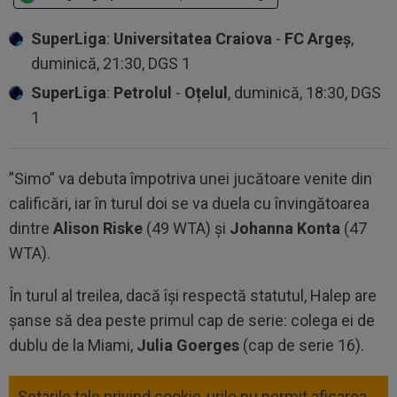
SuperLiga
:
Universitatea Craiova
-
FC Argeș
,
duminică, 21:30, DGS 1
SuperLiga
:
Petrolul
-
Oțelul
, duminică, 18:30, DGS
1
”Simo” va debuta împotriva unei jucătoare venite din
calificări, iar în turul doi se va duela cu învingătoarea
dintre
Alison Riske
(49 WTA) și
Johanna Konta
(47
WTA).
În turul al treilea, dacă își respectă statutul, Halep are
șanse să dea peste primul cap de serie: colega ei de
dublu de la Miami,
Julia Goerges
(cap de serie 16).
Setarile tale privind cookie-urile nu permit afisarea