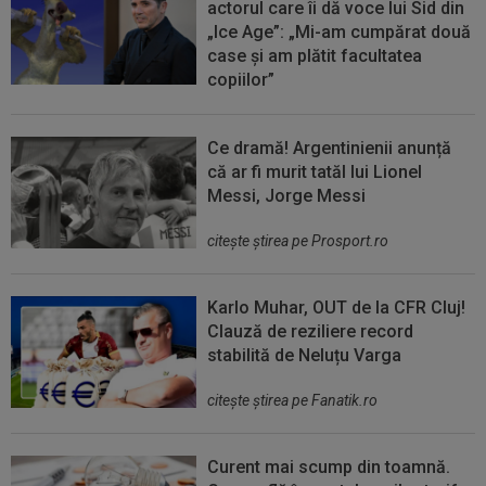
actorul care îi dă voce lui Sid din
„Ice Age”: „Mi-am cumpărat două
case și am plătit facultatea
copiilor”
Ce dramă! Argentinienii anunță
că ar fi murit tatăl lui Lionel
Messi, Jorge Messi
citeşte ştirea pe Prosport.ro
Karlo Muhar, OUT de la CFR Cluj!
Clauză de reziliere record
stabilită de Neluțu Varga
citeşte ştirea pe Fanatik.ro
Curent mai scump din toamnă.