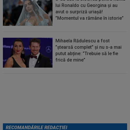
lui Ronaldo cu Georgina și au
avut o surpriză uriașă!
”Momentul va rămâne în istorie”
Mihaela Rădulescu a fost
”ștearsă complet” și nu s-a mai
putut abține: ”Trebuie să le fie
frică de mine”
Cel mai bine plătit jucător din
SuperLigă a devenit liber! Gigi
Becali spunea: ”Pregătesc o
bombă! Bani mulți”
RECOMANDĂRILE REDACȚIEI