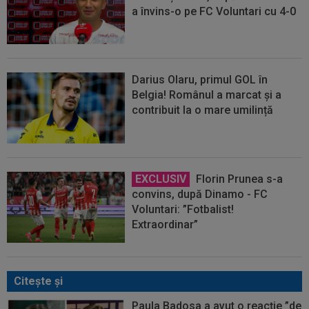
a învins-o pe FC Voluntari cu 4-0
Darius Olaru, primul GOL în
Belgia! Românul a marcat și a
contribuit la o mare umilință
EXCLUSIV
Florin Prunea s-a
convins, după Dinamo - FC
Voluntari: ”Fotbalist!
Extraordinar”
Citeşte şi
Paula Badosa a avut o reacție ”de