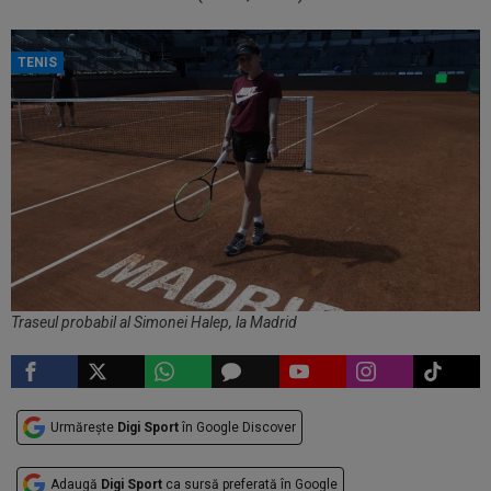
TENIS
Traseul probabil al Simonei Halep, la Madrid
Urmărește
Digi Sport
în Google Discover
Adaugă
Digi Sport
ca sursă preferată în Google