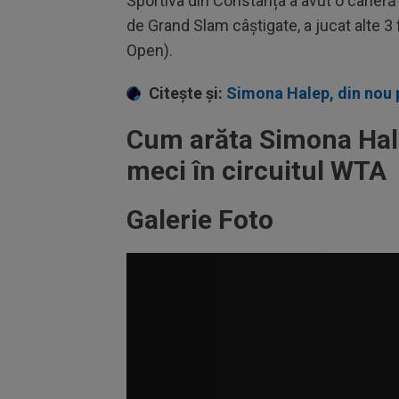
Sportiva din Constanța a avut o carieră 
de Grand Slam câștigate, a jucat alte 3 
Open).
Citește și:
Simona Halep, din nou p
Cum arăta Simona Hale
meci în circuitul WTA
Galerie Foto