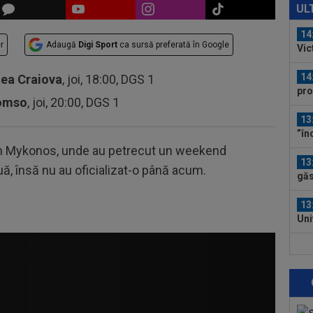
Mad
UL
14
r
Adaugă
Digi Sport
ca sursă preferată în Google
Vic
sp
14
tea Craiova
, joi, 18:00, DGS 1
pro
romso
, joi, 20:00, DGS 1
13
”în
căt
i în Mykonos, unde au petrecut un weekend
13
uă, însă nu au oficializat-o până acum.
găs
ast
13
Uni
Lea
13
pe 
13
Eur