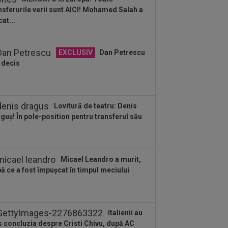
 aflat...
nsferurile verii sunt AICI! Mohamed Salah a
:11
În sfârșit s-a făcut: Yan
cat...
mande, la Real Madrid! Suma finală e
așă
:24
OFICIAL
Juan Bauza a semnat
EXCLUSIV
Dan Petrescu
 decis
:18
"Schema" pregătită de Real
rid: Yan Diomande, la echipa a doua!
Lovitură de teatru: Denis
:17
EXCLUSIV
”Cine e FCSB”?
guș! În pole-position pentru transferul său
tor Pițurcă nu s-a putut abține și a
us-o
:11
FOTO
Gavi s-a ținut de
misiune!
Micael Leandro a murit,
:52
Rapid a fost acuzată de
ă ce a fost împușcat în timpul meciului
călcarea sistematică a legii”! Apel
re conducerea...
Italienii au
s concluzia despre Cristi Chivu, după AC