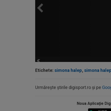
Etichete:
simona halep
,
simona halep
Urmărește știrile digisport.ro și pe
Goo
Noua Aplicaţie Dig