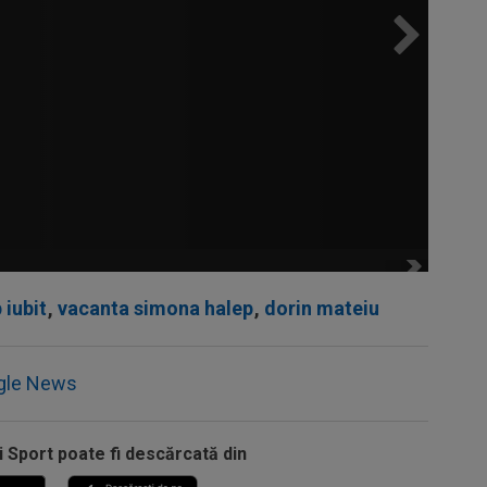
 iubit
,
vacanta simona halep
,
dorin mateiu
gle News
i Sport poate fi descărcată din