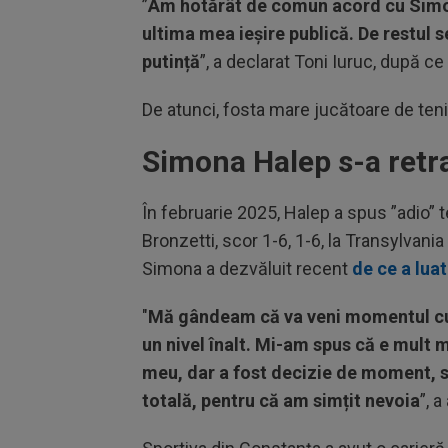
”
Am hotărât de comun acord cu Simona
ultima mea ieșire publică. De restul s
putință
”, a declarat Toni Iuruc, după c
De atunci, fosta mare jucătoare de teni
Simona Halep s-a retra
În februarie 2025, Halep a spus ”adio” t
Bronzetti, scor 1-6, 1-6, la Transylvan
Simona a dezvăluit recent
de ce a luat
"
Mă gândeam că va veni momentul cur
un nivel înalt. Mi-am spus că e mult m
meu, dar a fost decizie de moment, su
totală, pentru că am simțit nevoia
”, 