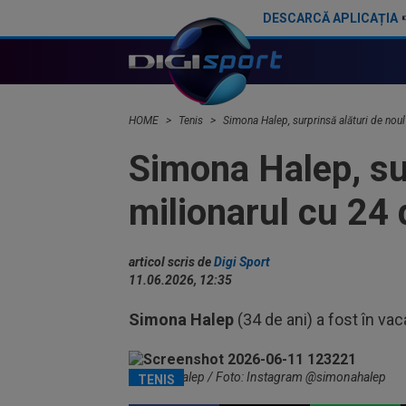
DESCARCĂ APLICAȚIA
Țiriac Jr. a văzut imaginile cu Simona Halep și noul partener: "Ai reușit!". "Răspunsul" fostei sportive a venit instant
HOME
Tenis
Simona Halep, surprinsă alături de noul 
Simona Halep, sur
milionarul cu 24 
articol scris de
Digi Sport
11.06.2026, 12:35
Simona Halep
(34 de ani) a fost în vac
Simona Halep / Foto: Instagram @simonahalep
TENIS