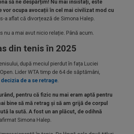
 să ne despărțim! Nu mai insistați, este
e vor ocupa avocații în cel mai civilizat mod cu
e s-a aflat că divorțează de Simona Halep.
s nu a mai avut nicio relație. Până acum.
s din tenis în 2025
enisului, după meciul pierdut în fața Luciei
ia Open. Lider WTA timp de 64 de săptămâni,
 decizia de a se retrage
.
ând, pentru că fizic nu mai eram aptă pentru
ai bine să mă retrag și să am grijă de corpul
tă la sută. A fost un an plăcut, de odihnă
a afirmat Simona Halep.