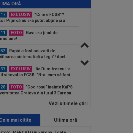
rid: Yan Diomande, la echipa a doua!
TIMA ORĂ
:17
EXCLUSIV
”Cine e FCSB”?
tor Pițurcă nu s-a putut abține și a
us-o
:11
FOTO
Gavi s-a ținut de
misiune!
:52
Rapid a fost acuzată de
călcarea sistematică a legii”! Apel
re conducerea...
:37
EXCLUSIV
Ilie Dumitrescu l-a
it vinovat la FCSB: ”N-ai cum să faci
a. Semnal de...
:28
FOTO
"Cod roșu" înainte KuPS -
versitatea Craiova din turul 3 Europa
gue!
Vezi ultimele ştiri
:23
A fost omorât la doar 27 de ani,
stradă, după ce s-a opus unui jaf
Cele mai citite
Ultima oră
:14
David Popovici e gata de
openele de la Paris! Campionul român
MERCATO în Europa. Toate