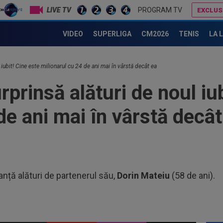
LIVE TV
PROGRAM TV
EXCLUS
Alexandru Țiriac a văzut lângă cine a stat Simona Halep la Wimbledon și i-a transmis doar DOUĂ cuvinte
”Cine e FCSB”? Victor Pițurcă nu s-a putut abț
VIDEO
SUPERLIGA
CM2026
TENIS
LA 
13
găs
ast
13
iubit! Cine este milionarul cu 24 de ani mai în vârstă decât ea
Uni
prinsă alături de noul iub
Lea
13
pe 
de ani mai în vârstă decât
13
Eur
și-a
13
Dio
anță alături de partenerul său,
Dorin Mateiu
(58 de ani).
uri
14
14