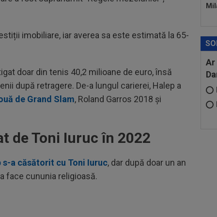
Mil
vestiții imobiliare, iar averea sa este estimată la 65-
SO
Ar
igat doar din tenis 40,2 milioane de euro, însă
Da
menii după retragere. De-a lungul carierei, Halep a
ouă de Grand Slam
, Roland Garros 2018 și
t de Toni Iuruc în 2022
s-a căsătorit cu Toni Iuruc
, dar după doar un an
e a face cununia religioasă.