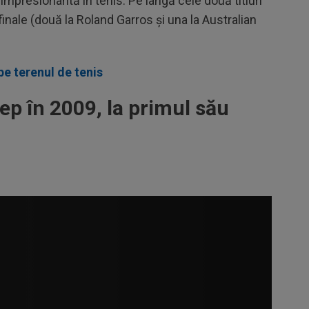
impresionantă în tenis. Pe lângă cele două titluri
finale (două la Roland Garros și una la Australian
e terenul de tenis
p în 2009, la primul său