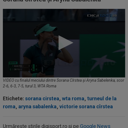
VIDEO cu finalul meciului dintre Sorana Cîrstea și Aryna Sabelenka, scor
2-6, 6-3, 7-5, turul 3, WTA Roma
Etichete:
sorana cirstea
,
wta roma
,
turneul de la
roma
,
aryna sabalenka
,
victorie sorana cîrstea
Urmărește știrile digisport.ro și pe
Google News