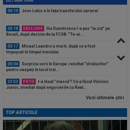
ULTIMA ORĂ
00:19
Jovo Lukic e în fața transferului carierei
00:18
EXCLUSIV
Ilie Dumitrescu l-a pus ”la zid” pe
Becali, după decizia de la FCSB: ”Te-ai...
00:17
Micael Leandro a murit, după ce a fost
împușcat în timpul meciului
00:04
Surpriza serii în Europa: rezultat ”strălucitor”
pentru oaspeți în turul trei...
23:53
FOTO
I-a lăsat ”mască”! Ce a făcut Vinicius
Junior, imediat după negocierile cu Real...
Vezi ultimele ştiri
23:52
EXCLUSIV
Ilie Dumitrescu a numit cel mai
bun atacant din SuperLiga României
TOP ARTICOLE
23:51
Surpriza din preliminariile Champions League
le-a rupt seria de victorii...