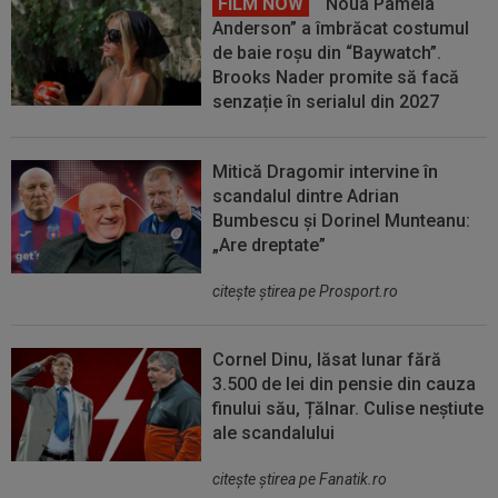
FILM NOW
“Noua Pamela
Anderson” a îmbrăcat costumul
de baie roșu din “Baywatch”.
Brooks Nader promite să facă
senzație în serialul din 2027
Mitică Dragomir intervine în
scandalul dintre Adrian
Bumbescu și Dorinel Munteanu:
„Are dreptate”
citeşte ştirea pe Prosport.ro
Cornel Dinu, lăsat lunar fără
3.500 de lei din pensie din cauza
finului său, Țălnar. Culise neștiute
ale scandalului
citeşte ştirea pe Fanatik.ro