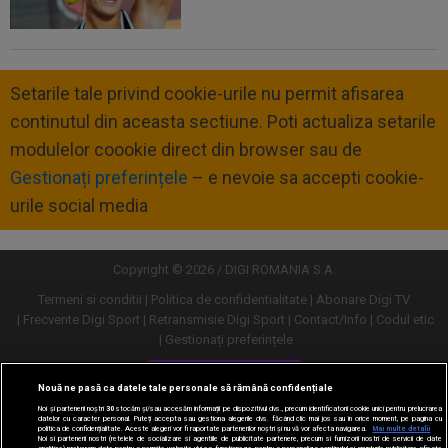
Setarile tale privind cookie-urile nu permit afisarea
continutul din aceasta sectiune. Poti actualiza setarile
modulelor coookie direct din browser sau de
Gestionați preferințele
– e nevoie sa accepti cookie-
urile social media
Copyright © 2026 / DIGI ROMANIA S.A.
Termeni si conditii
Politica de confidentialitate
Abonare Digi TV
Frecvente Digi Sport
Retransmisie Digi Sport
Contact/Info
Codul etic
Gestionați preferințele
Versiune desktop
Nouă ne pasă ca datele tale personale să rămână confidențiale
Noi și partenerii noștri
30
stocăm și/sau accesăm informații pe dispozitivul dvs., precum identificatorii cookie unici pentru prelucrarea
datelor cu caracter personal. Puteți accepta sau gestiona alegerile dvs. făcând clic mai jos sau în orice moment, pe pagina cu
politica de confidențialitate. Aceste alegeri vor fi raportate partenerilor noștri și nu vă vor afecta navigarea.
Mai multe detalii
Noi si partenerii nostri (retelele de socializare si agentiile de publicitate partenere, precum si furnizorii nostri de servicii de date