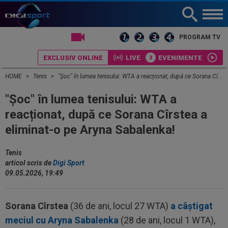
LIVE TV
PROGRAM TV
EXCLUSIV ONLINE
LIVE
EVENIMENTE
HOME
Tenis
"Șoc" în lumea tenisului: WTA a reacționat, după ce Sorana Cîrstea a eliminat-o pe Aryna Sabalenka!
"Șoc" în lumea tenisului: WTA a
reacționat, după ce Sorana Cîrstea a
eliminat-o pe Aryna Sabalenka!
Tenis
articol scris de
Digi Sport
09.05.2026, 19:49
Sorana Cîrstea
(36 de ani, locul 27 WTA)
a câștigat
meciul cu Aryna Sabalenka
(28 de ani, locul 1 WTA),