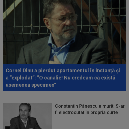
00:22
EXCLUSIV
Dan Petrescu s-a decis
00:19
Jovo Lukic e în fața transferului carierei
00:18
EXCLUSIV
Ilie Dumitrescu l-a pus ”la zid” pe
Becali, după decizia de la FCSB: ”Te-ai...
00:17
Micael Leandro a murit, după ce a fost
împușcat în timpul meciului
Cornel Dinu a pierdut apartamentul în instanță și
00:04
Surpriza serii în Europa: rezultat ”strălucitor”
a ”explodat”: ”O canalie! Nu credeam că există
pentru oaspeți în turul trei...
asemenea specimen”
Constantin Pănescu a murit. S-ar
fi electrocutat în propria curte