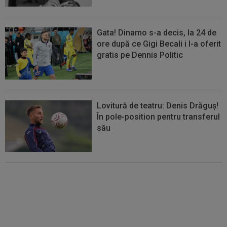
Gata! Dinamo s-a decis, la 24 de
ore după ce Gigi Becali i l-a oferit
gratis pe Dennis Politic
Lovitură de teatru: Denis Drăguș!
În pole-position pentru transferul
său
S-a terminat meciul lui Auda din
turul 3 preliminar din Conference
League