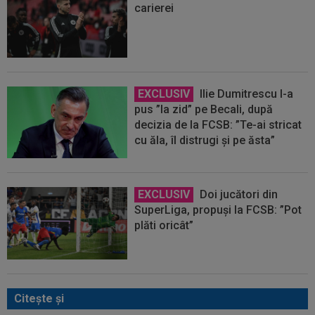
carierei
EXCLUSIV
Ilie Dumitrescu l-a
pus ”la zid” pe Becali, după
decizia de la FCSB: ”Te-ai stricat
cu ăla, îl distrugi și pe ăsta”
EXCLUSIV
Doi jucători din
SuperLiga, propuși la FCSB: ”Pot
plăti oricât”
Citeşte şi