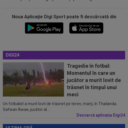
Noua Aplicaţie Digi Sport poate fi descărcată din
00:17
Micael Leandro a murit, după ce a fost
împușcat în timpul meciului
00:04
Surpriza serii în Europa: rezultat ”strălucitor”
DIGI24
pentru oaspeți în turul trei...
Tragedie în fotbal:
23:53
FOTO
I-a lăsat ”mască”! Ce a făcut Vinicius
Momentul în care un
Junior, imediat după negocierile cu Real...
jucător a murit lovit de
23:52
EXCLUSIV
Ilie Dumitrescu a numit cel mai
trăsnet în timpul unui
bun atacant din SuperLiga României
meci
Un fotbalist a murit lovit de trăsnet pe teren, marţi, în Thailanda.
23:51
Surpriza din preliminariile Champions League
Safwan Awae, jucător al...
le-a rupt seria de victorii...
Descarcă aplicația Digi24
00:22
EXCLUSIV
Dan Petrescu s-a decis