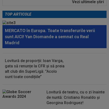
Vezi ultimele ştiri
00:41
EXCLUSIV
Atacant pentru FCSB! A făcut
anunțul ÎN DIRECT: ”Îi dau eu lui Gigi unul bun”
TOP ARTICOLE
08:04
FOTO
Trei jucători au primit aceeași notă,
după UTA - Rapid
MERCATO în Europa. Toate transferurile verii
08:03
EXCLUSIV
Rapid s-a convins de Filip
sunt AICI! Yan Diomande a semnat cu Real
Stojilkovic, după doar o singură repriză
Madrid
08:00
(P) Un pariu de doar 5 Lei s-a transformat într-
un jackpot de peste 3 milioane...
Lovitură de proporții: Ioan Varga,
07:26
OFICIAL
Minus 1! România a primit vestea
gata să renunțe la CFR și să preia
alt club din SuperLigă: ”Acolo
sunt toate condițiile”
07:11
EXCLUSIV
”E grav ce se întâmplă?” Gică
Craioveanu a dezvăluit principalele probleme de...
Lovitură de teatru, cu o zi înainte
de nuntă: Cristiano Ronaldo și
Georgina Rodriguez!