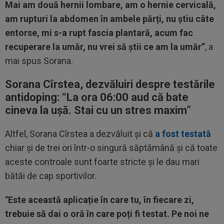
Mai am două hernii lombare, am o hernie cervicală,
am rupturi la abdomen în ambele părți, nu știu câte
entorse, mi s-a rupt fascia plantară, acum fac
recuperare la umăr, nu vrei să știi ce am la umăr”
, a
mai spus Sorana.
Sorana Cîrstea, dezvăluiri despre testările
antidoping: “La ora 06:00 aud că bate
cineva la ușă. Stai cu un stres maxim”
Altfel, Sorana Cîrstea a dezvăluit și că
a fost testată
chiar și de trei ori într-o singură săptămână și că toate
aceste controale sunt foarte stricte și le dau mari
bătăi de cap sportivilor.
"Este această aplicație în care tu, în fiecare zi,
trebuie să dai o oră în care poți fi testat. Pe noi ne