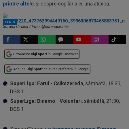
printre altele
, și despre copilăria ei, una atipică.
TENIS
Sorana Cîrstea / Foto: @soranacirstea
Urmărește
Digi Sport
în Google Discover
Adaugă
Digi Sport
ca sursă preferată în Google
SuperLiga: Farul - Csikszereda
, sâmbătă, 18:30,
DGS 1
SuperLiga: Dinamo - Voluntari
, sâmbătă, 21:30,
DGS 1
Sorana Cîrstea
i-a transmis un mesaj Simonei