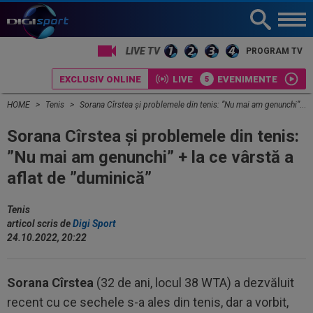
PROGRAM TV
EXCLUSIV ONLINE
LIVE
EVENIMENTE
HOME
Tenis
Sorana Cîrstea și problemele din tenis: ”Nu mai am genunchi” + la ce vârstă a aflat de ”duminică”
Sorana Cîrstea și problemele din tenis:
”Nu mai am genunchi” + la ce vârstă a
aflat de ”duminică”
Tenis
articol scris de
Digi Sport
24.10.2022, 20:22
Sorana Cîrstea
(32 de ani, locul 38 WTA) a dezvăluit
recent cu ce sechele s-a ales din tenis, dar a vorbit,