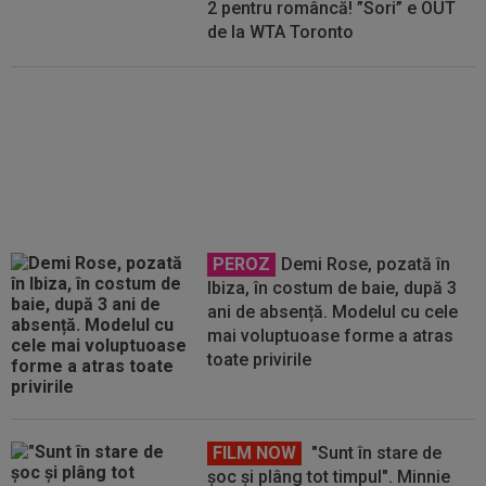
2 pentru româncă! ”Sori” e OUT
de la WTA Toronto
Jaqueline Cristian s-a retras de
la WTA Toronto! Cu cine vor juca
Sorana Cîrstea și Gabriela Ruse
PEROZ
Demi Rose, pozată în
Ibiza, în costum de baie, după 3
ani de absență. Modelul cu cele
mai voluptuoase forme a atras
toate privirile
FILM NOW
"Sunt în stare de
șoc și plâng tot timpul". Minnie