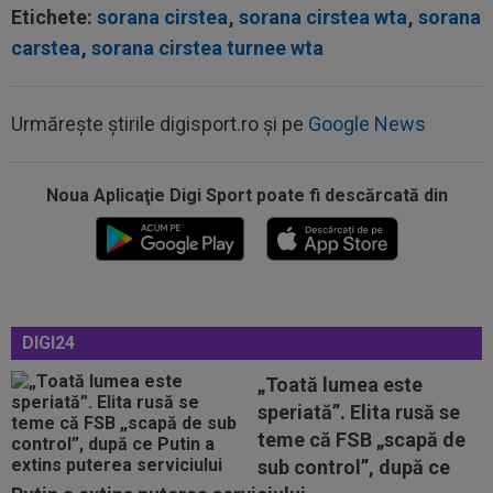
Etichete:
sorana cirstea
,
sorana cirstea wta
,
sorana
carstea
,
sorana cirstea turnee wta
Urmărește știrile digisport.ro și pe
Google News
Noua Aplicaţie Digi Sport poate fi descărcată din
07:26
OFICIAL
Minus 1! România a primit vestea
07:11
EXCLUSIV
”E grav ce se întâmplă?” Gică
Craioveanu a dezvăluit principalele probleme de...
07:10
Nana Falemi i-a spus lui Gigi Becali ce decizie
DIGI24
să ia cu Marius Baciu: "Nu are...
„Toată lumea este
00:46
VIDEO
Daniel Pancu a ”explodat”, după UTA -
speriată”. Elita rusă se
Rapid: ”Mamă, aoleu! Puțin respect nu...
teme că FSB „scapă de
00:41
EXCLUSIV
Atacant pentru FCSB! A făcut
sub control”, după ce
anunțul ÎN DIRECT: ”Îi dau eu lui Gigi unul bun”