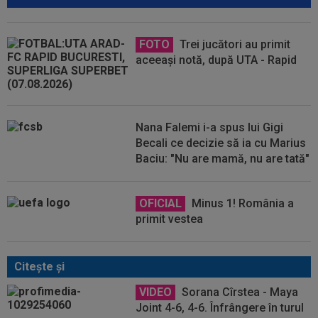
FOTO
Trei jucători au primit
aceeași notă, după UTA - Rapid
Nana Falemi i-a spus lui Gigi
Becali ce decizie să ia cu Marius
Baciu: "Nu are mamă, nu are tată"
OFICIAL
Minus 1! România a
primit vestea
Citeşte şi
VIDEO
Sorana Cîrstea - Maya
Joint 4-6, 4-6. Înfrângere în turul