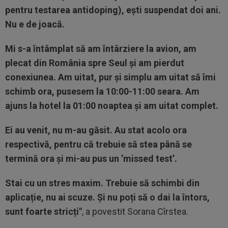
pentru testarea antidoping), ești suspendat doi ani.
Nu e de joacă.
Mi s-a întâmplat să am întârziere la avion, am
plecat din România spre Seul și am pierdut
conexiunea. Am uitat, pur și simplu am uitat să îmi
schimb ora, pusesem la 10:00-11:00 seara. Am
ajuns la hotel la 01:00 noaptea și am uitat complet.
Ei au venit, nu m-au găsit. Au stat acolo ora
respectivă, pentru că trebuie să stea până se
termină ora și mi-au pus un ’missed test’.
Stai cu un stres maxim. Trebuie să schimbi din
aplicație, nu ai scuze. Și nu poți să o dai la întors,
sunt foarte stricți"
, a povestit Sorana Cîrstea.