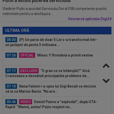
Putin a extins puterea serviciului
Vladimir Putin a acordat Serviciului Doi al FSB competențe practic
08:04
FOTO
Trei jucători au primit aceeași notă,
nelimitate pentru a desfășura...
după UTA - Rapid
Descarcă aplicația Digi24
08:03
EXCLUSIV
Rapid s-a convins de Filip
Stojilkovic, după doar o singură repriză
ULTIMA ORĂ
08:00
(P) Un pariu de doar 5 Lei s-a transformat într-
un jackpot de peste 3 milioane...
07:26
OFICIAL
Minus 1! România a primit vestea
07:11
EXCLUSIV
”E grav ce se întâmplă?” Gică
Craioveanu a dezvăluit principalele probleme de...
07:10
Nana Falemi i-a spus lui Gigi Becali ce decizie
să ia cu Marius Baciu: "Nu are...
00:46
VIDEO
Daniel Pancu a ”explodat”, după UTA -
Rapid: ”Mamă, aoleu! Puțin respect nu...