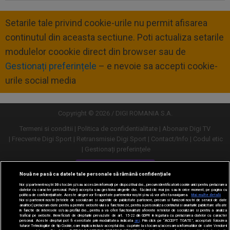
Setarile tale privind cookie-urile nu permit afisarea
continutul din aceasta sectiune. Poti actualiza setarile
modulelor coookie direct din browser sau de
Gestionați preferințele
– e nevoie sa accepti cookie-
urile social media
Copyright © 2026 / DIGI ROMANIA S.A.
Termeni si conditii
Politica de confidentialitate
Abonare Digi TV
Frecvente Digi Sport
Retransmisie Digi Sport
Contact/Info
Codul etic
Gestionați preferințele
Versiune desktop
Nouă ne pasă ca datele tale personale să rămână confidențiale
Noi și partenerii noștri
30
stocăm și/sau accesăm informații pe dispozitivul dvs., precum identificatorii cookie unici pentru prelucrarea
datelor cu caracter personal. Puteți accepta sau gestiona alegerile dvs. făcând clic mai jos sau în orice moment, pe pagina cu
politica de confidențialitate. Aceste alegeri vor fi raportate partenerilor noștri și nu vă vor afecta navigarea.
Mai multe detalii
Noi si partenerii nostri (retelele de socializare si agentiile de publicitate partenere, precum si furnizorii nostri de servicii de date
analitice) prelucram date pentru a permite website-ului sa functioneze, pentru a personaliza continutul si anunturile publicitare afisate
in functie de interesele si/sau profilul dvs., pentru a va oferi functionalitati aferente retelelor de socializare si pentru a analiza
traficul pe website. Beneficiati de drepturile prevazute de art. 15-22 din GDPR in legatura cu prelucrarea datelor cu caracter
personal. Aceste drepturi pot fi exercitate prin modalitatea indicata
aici
. Prin click pe “ACCEPT TOATE”, acceptati folosirea
tuturor Tehnologiilor de tip Cookie, care implica inclusiv acceptul dvs. cu privire la stocarea/accesarea informatiilor de catre Vendor-ii