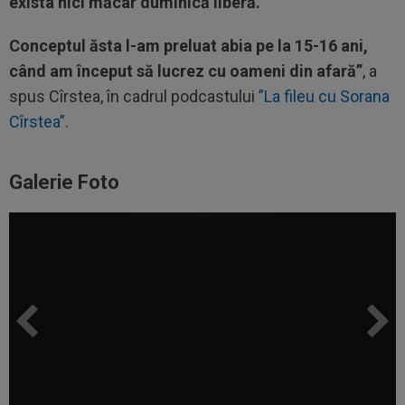
exista nici măcar duminică liberă.
Conceptul ăsta l-am preluat abia pe la 15-16 ani,
când am început să lucrez cu oameni din afară”
, a
spus Cîrstea, în cadrul podcastului
”La fileu cu Sorana
Cîrstea”
.
Galerie Foto