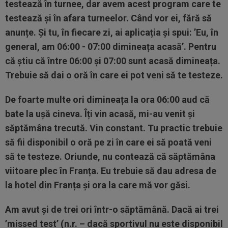
testează în turnee, dar avem acest program care te
testează și în afara turneelor. Când vor ei, fără să
anunțe. Și tu, în fiecare zi, ai aplicația și spui: ’Eu, în
general, am 06:00 - 07:00 dimineața acasă’. Pentru
că știu că între 06:00 și 07:00 sunt acasă dimineața.
Trebuie să dai o oră în care ei pot veni să te testeze.
De foarte multe ori dimineața la ora 06:00 aud că
bate la ușă cineva. Îți vin acasă, mi-au venit și
săptămâna trecută. Vin constant. Tu practic trebuie
să fii disponibil o oră pe zi în care ei să poată veni
să te testeze. Oriunde, nu contează că săptămâna
viitoare plec în Franța. Eu trebuie să dau adresa de
la hotel din Franța și ora la care mă vor găsi.
Am avut și de trei ori într-o săptămână. Dacă ai trei
’missed test’ (n.r. – dacă sportivul nu este disponibil