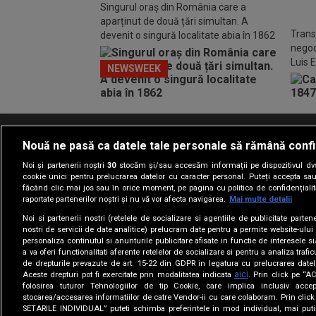
Singurul oraș din România care a
aparținut de două țări simultan. A
Trans
devenit o singură localitate abia în 1862
negoc
Luis 
NEWSWEEK
Nouă ne pasă ca datele tale personale să rămână confi
Termeni si conditii
Politica de confidentia
Noi și partenerii noștri
30
stocăm și/sau accesăm informații pe dispozitivul dvs.
cookie unici pentru prelucrarea datelor cu caracter personal. Puteți accepta sau
făcând clic mai jos sau în orice moment, pe pagina cu politica de confidențialita
raportate partenerilor noștri și nu vă vor afecta navigarea.
Mai multe detalii
Noi si partenerii nostri (retelele de socializare si agentiile de publicitate parten
nostri de servicii de date analitice) prelucram date pentru a permite website-ului
personaliza continutul si anunturile publicitare afisate in functie de interesele si
a va oferi functionalitati aferente retelelor de socializare si pentru a analiza trafic
de drepturile prevazute de art. 15-22 din GDPR in legatura cu prelucrarea datel
aici
Aceste drepturi pot fi exercitate prin modalitatea indicata
. Prin click pe “
folosirea tuturor Tehnologiilor de tip Cookie, care implica inclusiv accep
stocarea/accesarea informatiilor de catre Vendor-ii cu care colaboram. Prin cl
SETARILE INDIVIDUAL” puteti schimba preferintele in mod individual, mai puti