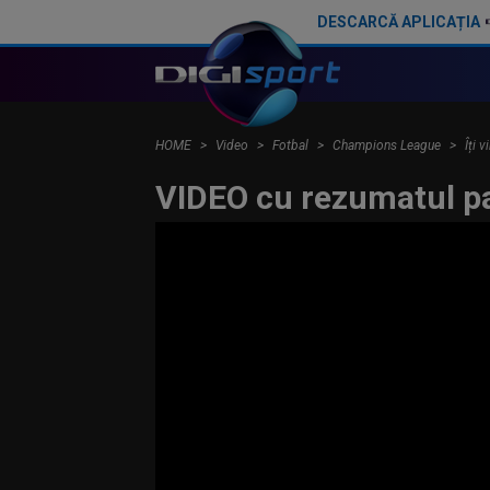
DESCARCĂ APLICAȚIA
Ce lovitură: Starul de la Barcelona a spus ”DA” pentru transferul la PSG
HOME
Video
Fotbal
Champions League
Îți 
VIDEO cu rezumatul p