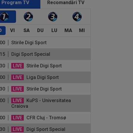
Program TV
Recomandări TV
O
VI
SA
DU
LU
MA
MI
:00
Stirile Digi Sport
:15
Digi Sport Special
:30
LIVE
Stirile Digi Sport
:00
LIVE
Liga Digi Sport
:30
LIVE
Stirile Digi Sport
:00
LIVE
KuPS - Universitatea
Craiova
:00
LIVE
CFR Cluj - Tromsø
:30
LIVE
Digi Sport Special