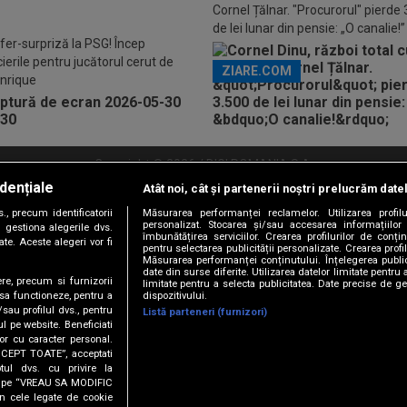
Cornel Țălnar. "Procurorul" pierde
de lei lunar din pensie: „O canalie!”
fer-surpriză la PSG! Încep
ierile pentru jucătorul cerut de
ZIARE.COM
Enrique
Copyright © 2026 / DIGI ROMANIA S.A.
dențiale
Atât noi, cât și partenerii noștri prelucrăm date
litate
Abonare Digi TV
Frecvente Digi Sport
Retransmisie Digi Sport
Contac
, precum identificatorii
Măsurarea performanței reclamelor. Utilizarea profilu
personalizat. Stocarea și/sau accesarea informațiilor
Versiune mobil
 gestiona alegerile dvs.
îmbunătățirea serviciilor. Crearea profilurilor de conținu
te. Aceste alegeri vor fi
pentru selectarea publicității personalizate. Crearea profil
Măsurarea performanței conținutului. Înțelegerea public
date din surse diferite. Utilizarea datelor limitate pentru 
ere, precum si furnizorii
limitate pentru a selecta publicitatea. Date precise de ge
dispozitivului.
 sa functioneze, pentru a
/sau profilul dvs., pentru
Listă parteneri (furnizori)
ul pe website. Beneficiati
or cu caracter personal.
ACCEPT TOATE”, acceptati
URMĂREȘTE-NE ȘI PE:
tul dvs. cu privire la
ick pe “VREAU SA MODIFIC
n cele legate de cookie