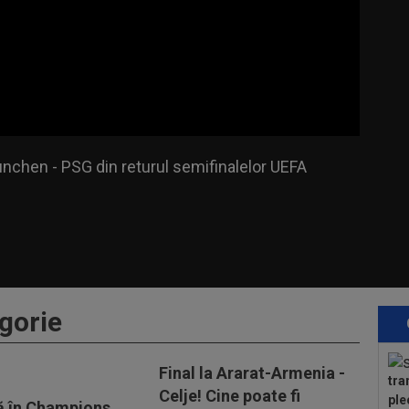
hen - PSG din returul semifinalelor UEFA
nchen - PSG din returul semifinalelor UEFA
gorie
Final la Ararat-Armenia -
tra
Celje! Cine poate fi
ple
ă în Champions