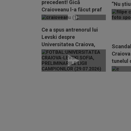
precedent! Gică
”Nu știu
Craioveanu l-a făcut praf
informa
la TV, după Craiova -
Levski 2-2: "Cum să...
Ce a spus antrenorul lui
Levski despre
Universitatea Craiova,
Scandal
după ce a reușit să o...
Craiova 
tunelul 
la ce a p