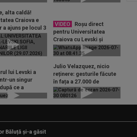
, alta caldă!
itatea Craiova e
VIDEO
Roșu direct
 a ajuns pe locul 3
pentru Universitatea
.
Craiova cu Levski și
suspendare! UEFA i-a
publicat numele
Julio Velazquez, nicio
ul lui Levski a
reținere: gesturile făcute
ntr-un singur
în fața a 27.000 de
 după ce a
persoane, după...
t-o pe Craiova
r Băluță și-a găsit