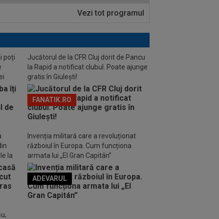
Vezi tot programul
i poți
Jucătorul de la CFR Cluj dorit de Pancu
e
la Rapid a notificat clubul. Poate ajunge
ei
gratis în Giulești!
FANATIK.RO
a
Invenția militară care a revoluționat
din
războiul în Europa. Cum funcționa
le la
armata lui „El Gran Capitán”
ADEVARUL
o FM
ău,