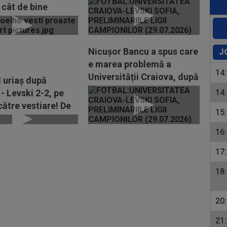
”E trist”
 cât de bine
t este!”
Nicușor Bancu a spus care
J
e marea problemă a
14
Universității Craiova, după
 uriaș după
eliminarea din...
- Levski 2-2, pe
14
către vestiare! De
15
lecat...
16
17
18
20
21