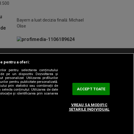
 3.500
Bayern a luat decizia finală: Michael
Olise
le pentru a oferi:
t/Info
Codul etic
Gestionați preferințele
rilor pentru selectarea conținutului
 de pe un dispozitiv. Dezvoltarea și
t personalizat. Utilizarea profilurilor
urilor pentru publicitate personalizată.
ului prin statistici sau combinații de
ACCEPT TOATE
a selecta conținutul. Utilizarea de date
olocație și identificarea prin scanarea
VREAU SA MODIFIC
SETARILE INDIVIDUAL