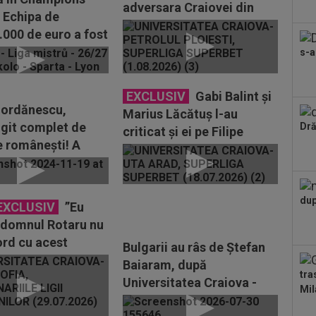
adversara Craiovei din
 Echipa de
play-off-ul Europa...
.000 de euro a fost
s-a
EXCLUSIV
Gabi Balint și
Iordănescu,
Marius Lăcătuș l-au
it complet de
Dră
criticat și ei pe Filipe
e românești! A
Coelho, după eliminarea...
ea mai mare
ie
dup
EXCLUSIV
”Eu
 domnul Rotaru nu
ord cu acest
Bulgarii au râs de Ștefan
”. Reacție după ce
Baiaram, după
tra
a fost...
Universitatea Craiova -
Mil
Levski 2-2: "Vedeta"