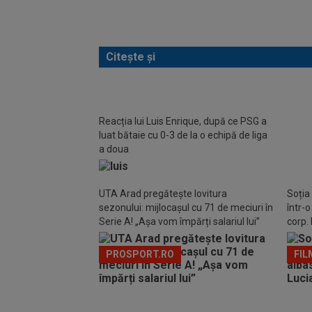
Citește și
La ord
și e 
Reacția lui Luis Enrique, după ce PSG a
al veri
luat bătaie cu 0-3 de la o echipă de liga
a doua
UTA Arad pregătește lovitura
Soția
sezonului: mijlocașul cu 71 de meciuri în
într-
Serie A! „Așa vom împărți salariul lui”
corp. 
PROSPORT.RO
FIL