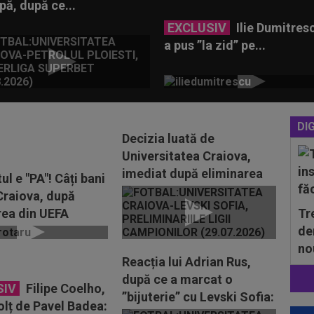
pă, după ce...
EXCLUSIV
Ilie Dumitresc
a pus ”la zid” pe...
DIG
Decizia luată de
Universitatea Craiova,
imediat după eliminarea
l e "PA"! Câți bani
din UEFA Champions
Craiova, după
League
rea din UEFA
Tr
ons League
de
no
Reacția lui Adrian Rus,
după ce a marcat o
SIV
Filipe Coelho,
”bijuterie” cu Levski Sofia:
olț de Pavel Badea: