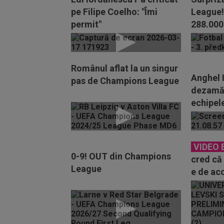
pe Filipe Coelho: "Îmi
League!
permit"
288.000
răpusă
Românul aflat la un singur
Anghel 
pas de Champions League
dezamăg
echipel
numit c
deziluz
VIDEO 
0-9! OUT din Champions
cred că
League
e de ac
discurs
Craiova 