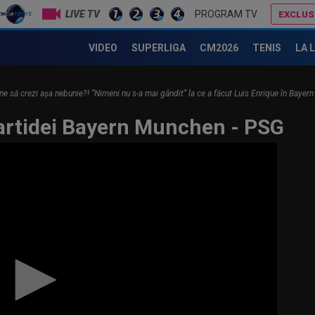
LIVE TV
PROGRAM TV
EXCLUS
”Cine e FCSB”? Victor Pițurcă nu s-a putut abț
Surpriza din preliminariile Champions League le-a rupt seria de victorii consecutive și e favorită la retur
VIDEO
SUPERLIGA
CM2026
TENIS
LA 
vine să crezi așa nebunie?! ”Nimeni nu s-a mai gândit” la ce a făcut Luis Enrique în Baye
artidei Bayern Munchen - PSG