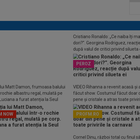
Cristiano Ronaldo: „Ce naiba îți ma
inul lui Luis Enrique: PSG a plusat
dori?”. Georgina Rodriguez, reacți
gata să facă primul mare transfer
după valul de critici privind silueta 
i!
PEROZ
 lui Matt Damon, frumoasa balului
VIDEO Rihanna a revenit acasă și 
o rochie albastru regal, mulată pe
făcut show. Costumul făcut doar 
Luciana a furat atenția la Seul
pene și cristale a atras toate priviri
carnaval
M NOW
PROFM.RO
Descarcă aplicația Pr
Cornel Dinu, război total cu finul s