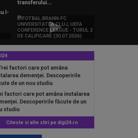
transferului...
u l-
I24
ei factori care pot amâna instalarea
menţei. Descoperirile făcute de un
u studiu
Citeste si alte stiri pe digi24.ro