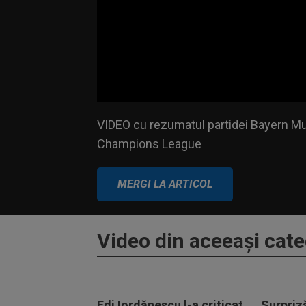
Volume
VIDEO cu rezumatul partidei Bayern Munc
90%
Champions League
VIDEO cu rezumatul partidei Bayern Mu
Champions League
MERGI LA ARTICOL
Video din aceeaşi cate
Edi Iordănescu l-a criticat
Surpriz