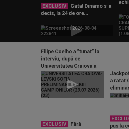
echi
EXCLUSIV
Gata! Dinamo s-a
decis, la 24 de ore...
Filipe Coelho a ”tunat” la
interviu, după ce
Universitatea Craiova a
fost eliminată din...
Jackpotu
a ratat 
elimina
Champi
EXCLU
EXCLUSIV
Fără
pus la c