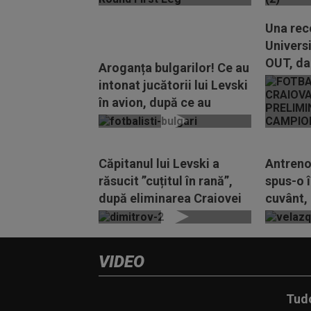
Una rece
Univers
OUT, dar
Aroganța bulgarilor! Ce au
în Liga..
intonat jucătorii lui Levski
în avion, după ce au
eliminat...
Căpitanul lui Levski a
Antrenor
răsucit ”cuțitul în rană”,
spus-o î
după eliminarea Craiovei
cuvânt,
din UCL: ”Am...
elimina
din...
VIDEO
Tudo