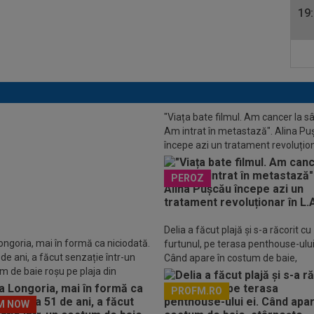
19
"Viața bate filmul. Am cancer la sâ
Am intrat în metastază". Alina P
 între Barcelona și PSG, Ferran
începe azi un tratament revoluțion
s a ales
L.A.
PEROZ
Delia a făcut plajă și s-a răcorit cu
ongoria, mai în formă ca niciodată.
furtunul, pe terasa penthouse-ului 
 de ani, a făcut senzație într-un
Când apare în costum de baie,
m de baie roșu pe plaja din
stârnește imediat reacții
lla
PROFM.RO
M NOW