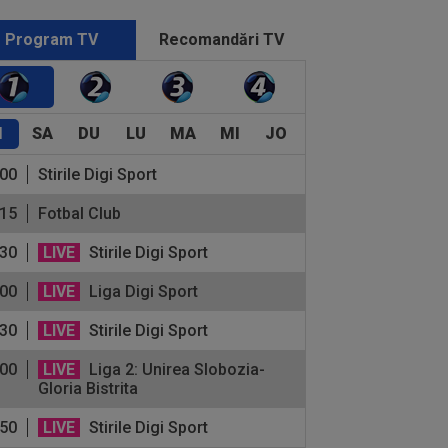
Program TV
Recomandări TV
I
SA
DU
LU
MA
MI
JO
:00
Stirile Digi Sport
:15
Fotbal Club
:30
LIVE
Stirile Digi Sport
:00
LIVE
Liga Digi Sport
:30
LIVE
Stirile Digi Sport
:00
LIVE
Liga 2: Unirea Slobozia-
Gloria Bistrita
:50
LIVE
Stirile Digi Sport