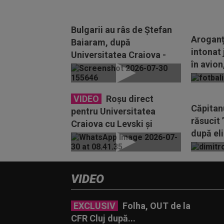
Bulgarii au râs de Ștefan
Aroganț
Baiaram, după
intonat 
Universitatea Craiova -
în avion
Levski 2-2: "Vedeta"
eliminat
VIDEO
Roșu direct
Căpitanu
pentru Universitatea
răsucit 
Craiova cu Levski și
după el
suspendare! UEFA i-a
din UCL:
publicat numele
VIDEO
EXCLUSIV
Folha, OUT de la
CFR Cluj după...