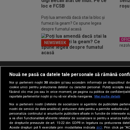
Poți lua amendă dacă stai la bloc și
fumezi la geam? Ce spune legea
despre fumatul acasă
OFIC
NEWSWEEK
rezol
Nouă ne pasă ca datele tale personale să rămână confi
Termeni si conditii
Politica de confidentia
Noi și partenerii noștri
30
stocăm și/sau accesăm informații pe dispozitivul dvs.
cookie unici pentru prelucrarea datelor cu caracter personal. Puteți accepta sau
făcând clic mai jos sau în orice moment, pe pagina cu politica de confidențialita
raportate partenerilor noștri și nu vă vor afecta navigarea.
Mai multe detalii
Noi si partenerii nostri (retelele de socializare si agentiile de publicitate parten
nostri de servicii de date analitice) prelucram date pentru a permite website-ului
personaliza continutul si anunturile publicitare afisate in functie de interesele si
a va oferi functionalitati aferente retelelor de socializare si pentru a analiza trafic
de drepturile prevazute de art. 15-22 din GDPR in legatura cu prelucrarea datel
aici
Aceste drepturi pot fi exercitate prin modalitatea indicata
. Prin click pe “