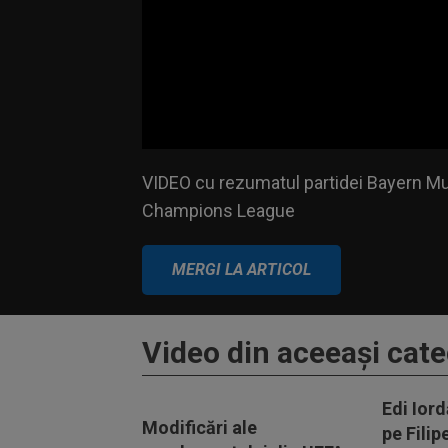
Volume
VIDEO cu rezumatul partidei Bayern Munc
90%
Champions League
VIDEO cu rezumatul partidei Bayern Mu
Champions League
MERGI LA ARTICOL
Video din aceeaşi cate
Edi Iord
Modificări ale
pe Filip