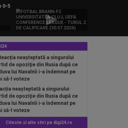
o 0-5
I24
acția neașteptată a singurului
rtid de opoziţie din Rusia după ce
duva lui Navalnîi i-a îndemnat pe
și să-l voteze
Citeste si alte stiri pe digi24.ro