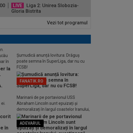
:00
LIVE
Liga 2: Unirea Slobozia-
Gloria Bistrita
Vezi tot programul
n.
Șumudică anunță lovitura: Drăguș
ușcău
poate semna în SuperLiga, dar nu cu
ar în
FCSB!
FANATIK.RO
Marinarii de pe portavionul USS
ei.
Abraham Lincoln sunt epuizați și
demoralizați în largul coastelor Iranului,
avertizează familiile acestora
ADEVARUL