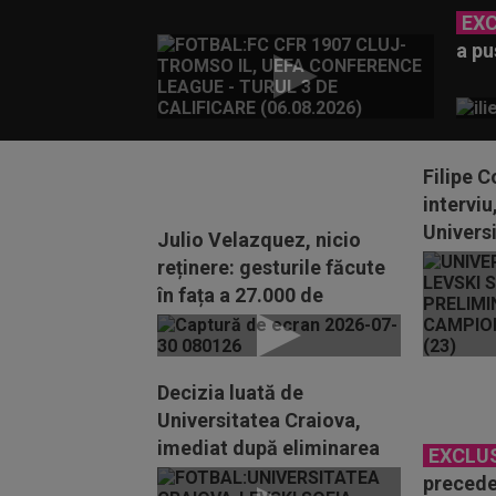
EX
a pu
Filipe C
interviu
Univers
Julio Velazquez, nicio
fost eli
reținere: gesturile făcute
în fața a 27.000 de
persoane, după...
Decizia luată de
Universitatea Craiova,
imediat după eliminarea
EXCLU
din UEFA Champions
precede