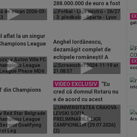
288.000.000 de euro a fost
răpusă
EX
gat
aflat la un singur
Anghel Iordănescu,
Champions League
dezamăgit complet de
echipele românești! A
EX
numit cea mai mare
oco
deziluzie
VIDEO EXCLUSIV
”Eu
ist
T din Champions
cred că domnul Rotaru nu
e de acord cu acest
discurs”. Reacție după ce
Craiova a fost...
Ars