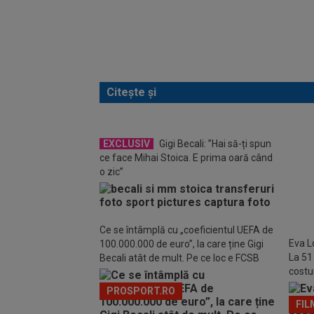
Citește și
EXCLUSIV
Gigi Becali: ”Hai să-ți spun
Aflat
ce face Mihai Stoica. E prima oară când
Torre
o zic”
Ce se întâmplă cu „coeficientul UEFA de
Eva L
100.000.000 de euro”, la care ține Gigi
La 51
Becali atât de mult. Pe ce loc e FCSB
costu
Marbe
PROSPORT.RO
FIL