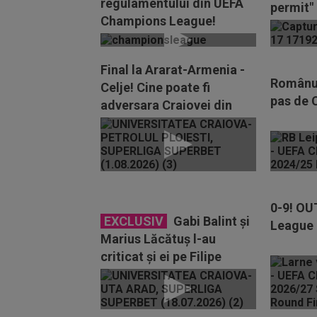
regulamentului din UEFA
permit"
Champions League!
Final la Ararat-Armenia -
Românul 
Celje! Cine poate fi
pas de 
adversara Craiovei din
play-off-ul Europa...
0-9! OU
EXCLUSIV
Gabi Balint și
League
Marius Lăcătuș l-au
criticat și ei pe Filipe
Coelho, după eliminarea...