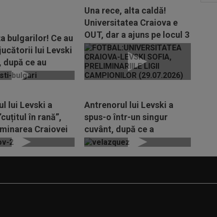
Una rece, alta caldă!
Universitatea Craiova e
OUT, dar a ajuns pe locul 3
a bulgarilor! Ce au
în Liga...
jucătorii lui Levski
, după ce au
...
l lui Levski a
Antrenorul lui Levski a
”cuțitul în rană”,
spus-o într-un singur
iminarea Craiovei
cuvânt, după ce a
 ”Am...
eliminat-o pe Craiova
din...