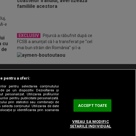
o FM
luj,
Mi-e
EXCLUSIV
Pițurcă a răbufnit după ce
FCSB a anunțat că l-a transferat pe ”cel
mai bun străin din România” și l-a
ironizat pe MM Stoica
le pentru a oferi:
t/Info
Codul etic
Gestionați preferințele
rilor pentru selectarea conținutului
 de pe un dispozitiv. Dezvoltarea și
t personalizat. Utilizarea profilurilor
urilor pentru publicitate personalizată.
ului prin statistici sau combinații de
ACCEPT TOATE
a selecta conținutul. Utilizarea de date
olocație și identificarea prin scanarea
VREAU SA MODIFIC
SETARILE INDIVIDUAL