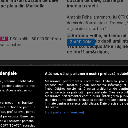
Descarcă aplicația Pr
Antonio Folha, antrenorul lui CFR C
demis după umilința cu Tromso: „
rușine de ce staff am”
IAL
PSG a plătit 50.000.000€ și a
ZIARE.COM
vat transferul
Copyright © 2026 / DIGI ROMANIA S.A.
dențiale
Atât noi, cât și partenerii noștri prelucrăm date
litate
Abonare Digi TV
Frecvente Digi Sport
Retransmisie Digi Sport
Contac
, precum identificatorii
Măsurarea performanței reclamelor. Utilizarea profilu
personalizat. Stocarea și/sau accesarea informațiilor
Versiune mobil
 gestiona alegerile dvs.
îmbunătățirea serviciilor. Crearea profilurilor de conținu
te. Aceste alegeri vor fi
pentru selectarea publicității personalizate. Crearea profil
Măsurarea performanței conținutului. Înțelegerea public
date din surse diferite. Utilizarea datelor limitate pentru 
ere, precum si furnizorii
limitate pentru a selecta publicitatea. Date precise de ge
dispozitivului.
 sa functioneze, pentru a
/sau profilul dvs., pentru
Listă parteneri (furnizori)
ul pe website. Beneficiati
or cu caracter personal.
ACCEPT TOATE”, acceptati