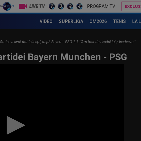
LIVE TV
PROGRAM TV
EXCLUS
FIFA încă datorează cluburilor 215 milioane de euro după Campionatul Mondial al Cluburilor
VIDEO
SUPERLIGA
CM2026
TENIS
LA 
toica a avut doi "clienți", după Bayern - PSG 1-1: "Am fost de nivelul lui / Inadecvat"
artidei Bayern Munchen - PSG