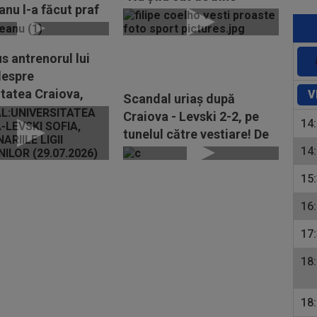
nu l-a făcut praf
informat este!”
upă Craiova -
-2: "Cum să...
s antrenorul lui
despre
itatea Craiova,
V
Scandal uriaș după
a reușit să o...
Craiova - Levski 2-2, pe
14
tunelul către vestiare! De
la ce a plecat...
14
15
16
17
18
18