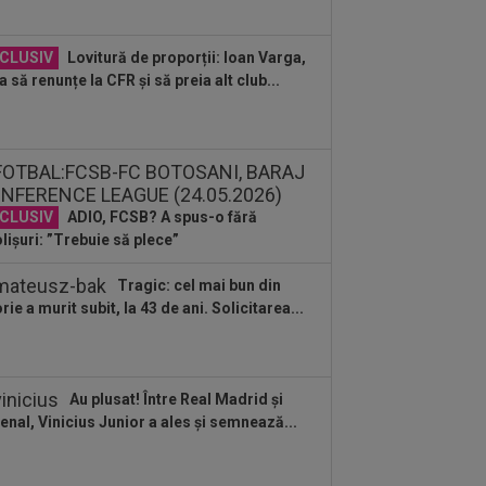
CLUSIV
Lovitură de proporții: Ioan Varga,
a să renunțe la CFR și să preia alt club...
CLUSIV
ADIO, FCSB? A spus-o fără
lișuri: ”Trebuie să plece”
Tragic: cel mai bun din
orie a murit subit, la 43 de ani. Solicitarea...
Au plusat! Între Real Madrid și
enal, Vinicius Junior a ales și semnează...