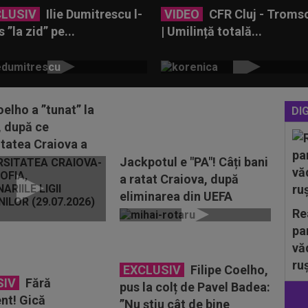
CLUSIV
Ilie Dumitrescu l-
VIDEO
CFR Cluj - Troms
s ”la zid” pe...
| Umilință totală...
oelho a ”tunat” la
DIG
, după ce
itatea Craiova a
minată din...
Jackpotul e "PA"! Câți bani
a ratat Craiova, după
eliminarea din UEFA
Champions League
Re
pa
vă
ru
EXCLUSIV
Filipe Coelho,
SIV
Fără
pus la colț de Pavel Badea:
nt! Gică
”Nu știu cât de bine