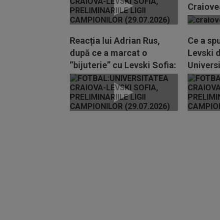
League
Craiovea
la TV, d
Levski 2
Reacția lui Adrian Rus,
Ce a spu
după ce a marcat o
Levski 
”bijuterie” cu Levski Sofia:
Univers
”E trist”
după ce 