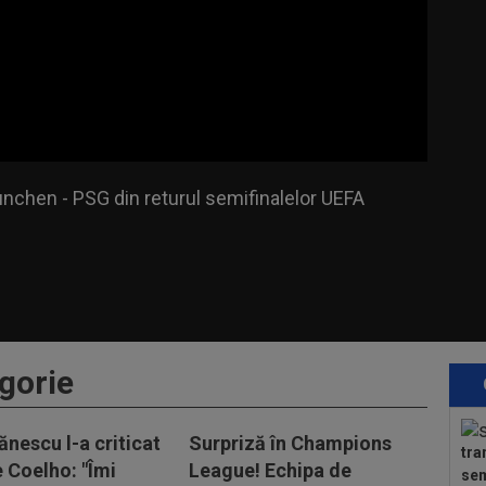
hen - PSG din returul semifinalelor UEFA
nchen - PSG din returul semifinalelor UEFA
gorie
ănescu l-a criticat
Surpriză în Champions
tra
e Coelho: "Îmi
League! Echipa de
sem