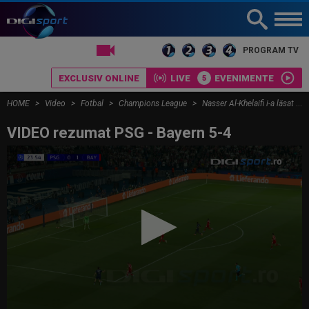
LIVE TV
PROGRAM TV
EXCLUSIV ONLINE
LIVE
EVENIMENTE
HOME
Video
Fotbal
Champions League
Nasser Al-Khelaifi i-a lăsat pe toți ”mască! Decizia luată la Paris, înainte de finala PSG - Arsenal
VIDEO rezumat PSG - Bayern 5-4