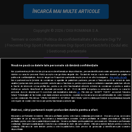
ÎNCARCĂ MAI MULTE ARTICOLE
Copyright © 2026 / DIGI ROMANIA S.A.
Termeni si conditii
Politica de confidentialitate
Abonare Digi TV
Frecvente Digi Sport
Retransmisie Digi Sport
Contact/Info
Codul etic
Gestionați preferințele
Versiune desktop
Nouă ne pasă ca datele tale personale să rămână confidențiale
Noi și partenerii noștri
30
stocăm și/sau accesăm informații pe dispozitivul dvs., precum identificatorii cookie unici pentru prelucrarea
datelor cu caracter personal. Puteți accepta sau gestiona alegerile dvs. făcând clic mai jos sau în orice moment, pe pagina cu
politica de confidențialitate. Aceste alegeri vor fi raportate partenerilor noștri și nu vă vor afecta navigarea.
Mai multe detalii
Noi si partenerii nostri (retelele de socializare si agentiile de publicitate partenere, precum si furnizorii nostri de servicii de date
analitice) prelucram date pentru a permite website-ului sa functioneze, pentru a personaliza continutul si anunturile publicitare afisate
in functie de interesele si/sau profilul dvs., pentru a va oferi functionalitati aferente retelelor de socializare si pentru a analiza
traficul pe website. Beneficiati de drepturile prevazute de art. 15-22 din GDPR in legatura cu prelucrarea datelor cu caracter
personal. Aceste drepturi pot fi exercitate prin modalitatea indicata
aici
. Prin click pe “ACCEPT TOATE”, acceptati folosirea
tuturor Tehnologiilor de tip Cookie, care implica inclusiv acceptul dvs. cu privire la stocarea/accesarea informatiilor de catre Vendor-ii
cu care colaboram. Prin click pe “VREAU SA MODIFIC SETARILE INDIVIDUAL” puteti schimba preferintele in mod individual, mai putin
cele legate de cookie strict necesare pentru functionarea website-ului.
Atât noi, cât și partenerii noștri prelucrăm datele pentru a oferi:
Măsurarea performanței reclamelor. Utilizarea profilurilor pentru selectarea conținutului personalizat. Stocarea și/sau accesarea
informațiilor de pe un dispozitiv. Dezvoltarea și îmbunătățirea serviciilor. Crearea profilurilor de conținut personalizat. Utilizarea
profilurilor pentru selectarea publicității personalizate. Crearea profilurilor pentru publicitate personalizată. Măsurarea performanței
conținutului. Înțelegerea publicului prin statistici sau combinații de date din surse diferite. Utilizarea datelor limitate pentru a selecta
conținutul. Utilizarea de date limitate pentru a selecta publicitatea. Date precise de geolocație și identificarea prin scanarea
dispozitivului.