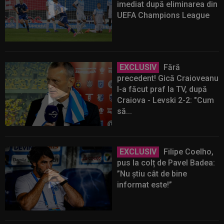
imediat după eliminarea din
UEFA Champions League
EXCLUSIV
Fără
precedent! Gică Craioveanu
l-a făcut praf la TV, după
Craiova - Levski 2-2: "Cum
să...
EXCLUSIV
Filipe Coelho,
pus la colț de Pavel Badea:
”Nu știu cât de bine
informat este!”