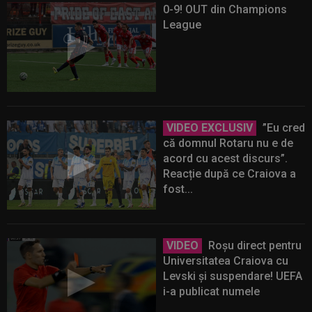
0-9! OUT din Champions
League
VIDEO EXCLUSIV
”Eu cred
că domnul Rotaru nu e de
acord cu acest discurs”.
Reacție după ce Craiova a
fost...
VIDEO
Roșu direct pentru
Universitatea Craiova cu
Levski și suspendare! UEFA
i-a publicat numele