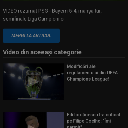
VIDEO rezumat PSG - Bayern 5-4, manșa tur, semifinale
Liga Campionilor
VIDEO rezumat PSG - Bayern 5-4, manșa tur,
semifinale Liga Campionilor
MERGI LA ARTICOL
Video din aceeaşi categorie
Modificări ale
regulamentului din UEFA
Champions League!
Edi Iordănescu l-a criticat
pe Filipe Coelho: "Îmi
permit"