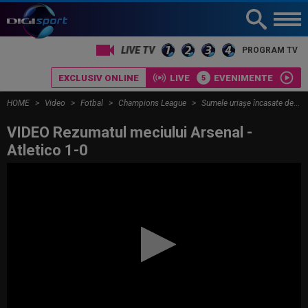
LIVE TV
PROGRAM TV
EXCLUSIV ONLINE
LIVE
EVENIMENTE
HOME
Video
Fotbal
Champions League
Sumele uriașe încasate de Arsenal și PSG, după ce s-au calificat în finala UEFA Champions League 2026
VIDEO Rezumatul meciului Arsenal -
Atletico 1-0