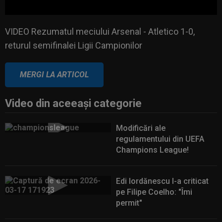
VIDEO Rezumatul meciului Arsenal - Atletico 1-0, returul
semifinalei Ligii Campionilor
VIDEO Rezumatul meciului Arsenal - Atletico 1-0,
returul semifinalei Ligii Campionilor
MERGI LA ARTICOL
Video din aceeaşi categorie
Modificări ale
regulamentului din UEFA
Champions League!
Edi Iordănescu l-a criticat
pe Filipe Coelho: "Îmi
permit"