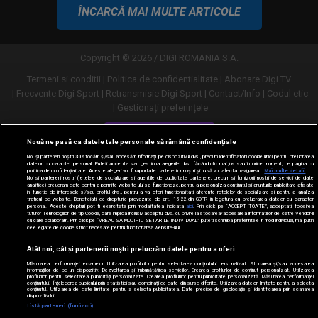
ÎNCARCĂ MAI MULTE ARTICOLE
Copyright © 2026 / DIGI ROMANIA S.A.
Termeni si conditii
Politica de confidentialitate
Abonare Digi TV
Frecvente Digi Sport
Retransmisie Digi Sport
Contact/Info
Codul etic
Gestionați preferințele
Versiune desktop
Nouă ne pasă ca datele tale personale să rămână confidențiale
Noi și partenerii noștri
30
stocăm și/sau accesăm informații pe dispozitivul dvs., precum identificatorii cookie unici pentru prelucrarea
datelor cu caracter personal. Puteți accepta sau gestiona alegerile dvs. făcând clic mai jos sau în orice moment, pe pagina cu
politica de confidențialitate. Aceste alegeri vor fi raportate partenerilor noștri și nu vă vor afecta navigarea.
Mai multe detalii
Noi si partenerii nostri (retelele de socializare si agentiile de publicitate partenere, precum si furnizorii nostri de servicii de date
analitice) prelucram date pentru a permite website-ului sa functioneze, pentru a personaliza continutul si anunturile publicitare afisate
in functie de interesele si/sau profilul dvs., pentru a va oferi functionalitati aferente retelelor de socializare si pentru a analiza
traficul pe website. Beneficiati de drepturile prevazute de art. 15-22 din GDPR in legatura cu prelucrarea datelor cu caracter
personal. Aceste drepturi pot fi exercitate prin modalitatea indicata
aici
. Prin click pe “ACCEPT TOATE”, acceptati folosirea
tuturor Tehnologiilor de tip Cookie, care implica inclusiv acceptul dvs. cu privire la stocarea/accesarea informatiilor de catre Vendor-ii
cu care colaboram. Prin click pe “VREAU SA MODIFIC SETARILE INDIVIDUAL” puteti schimba preferintele in mod individual, mai putin
cele legate de cookie strict necesare pentru functionarea website-ului.
Atât noi, cât și partenerii noștri prelucrăm datele pentru a oferi:
Măsurarea performanței reclamelor. Utilizarea profilurilor pentru selectarea conținutului personalizat. Stocarea și/sau accesarea
informațiilor de pe un dispozitiv. Dezvoltarea și îmbunătățirea serviciilor. Crearea profilurilor de conținut personalizat. Utilizarea
profilurilor pentru selectarea publicității personalizate. Crearea profilurilor pentru publicitate personalizată. Măsurarea performanței
conținutului. Înțelegerea publicului prin statistici sau combinații de date din surse diferite. Utilizarea datelor limitate pentru a selecta
conținutul. Utilizarea de date limitate pentru a selecta publicitatea. Date precise de geolocație și identificarea prin scanarea
dispozitivului.
URMĂREȘTE-NE ȘI PE:
Listă parteneri (furnizori)