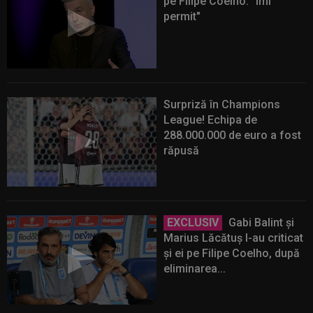
pe Filipe Coelho: "Îmi
permit"
Surpriză în Champions
League! Echipa de
288.000.000 de euro a fost
răpusă
EXCLUSIV
Gabi Balint și
Marius Lăcătuș l-au criticat
și ei pe Filipe Coelho, după
eliminarea...