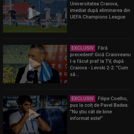
Universitatea Craiova,
imediat după eliminarea din
UEFA Champions League
EXCLUSIV
Fără
precedent! Gică Craioveanu
l-a făcut praf la TV, după
Craiova - Levski 2-2: "Cum
să...
EXCLUSIV
Filipe Coelho,
pus la colț de Pavel Badea:
”Nu știu cât de bine
informat este!”