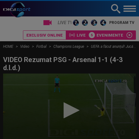
PROGRAM TV
EXCLUSIV ONLINE
LIVE
EVENIMENTE
HOME
Video
Fotbal
Champions League
UEFA a făcut anunțul! Jucătorul sezonului din UEFA Champions League
VIDEO Rezumat PSG - Arsenal 1-1 (4-3
d.l.d.)