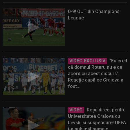
0-9! OUT din Champions
League
VIDEO EXCLUSIV
”Eu cred
că domnul Rotaru nu e de
acord cu acest discurs”.
Reacție după ce Craiova a
fost...
VIDEO
Roșu direct pentru
Universitatea Craiova cu
Levski și suspendare! UEFA
i-a publicat numele