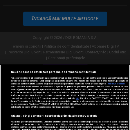
ÎNCARCĂ MAI MULTE ARTICOLE
Copyright © 2026 / DIGI ROMANIA S.A.
Termeni si conditii
Politica de confidentialitate
Abonare Digi TV
Frecvente Digi Sport
Retransmisie Digi Sport
Contact/Info
Codul etic
Gestionați preferințele
Versiune desktop
Nouă ne pasă ca datele tale personale să rămână confidențiale
Noi și partenerii noștri
30
stocăm și/sau accesăm informații pe dispozitivul dvs., precum identificatorii cookie unici pentru prelucrarea
datelor cu caracter personal. Puteți accepta sau gestiona alegerile dvs. făcând clic mai jos sau în orice moment, pe pagina cu
politica de confidențialitate. Aceste alegeri vor fi raportate partenerilor noștri și nu vă vor afecta navigarea.
Mai multe detalii
Noi si partenerii nostri (retelele de socializare si agentiile de publicitate partenere, precum si furnizorii nostri de servicii de date
analitice) prelucram date pentru a permite website-ului sa functioneze, pentru a personaliza continutul si anunturile publicitare afisate
in functie de interesele si/sau profilul dvs., pentru a va oferi functionalitati aferente retelelor de socializare si pentru a analiza
traficul pe website. Beneficiati de drepturile prevazute de art. 15-22 din GDPR in legatura cu prelucrarea datelor cu caracter
personal. Aceste drepturi pot fi exercitate prin modalitatea indicata
aici
. Prin click pe “ACCEPT TOATE”, acceptati folosirea
tuturor Tehnologiilor de tip Cookie, care implica inclusiv acceptul dvs. cu privire la stocarea/accesarea informatiilor de catre Vendor-ii
cu care colaboram. Prin click pe “VREAU SA MODIFIC SETARILE INDIVIDUAL” puteti schimba preferintele in mod individual, mai putin
cele legate de cookie strict necesare pentru functionarea website-ului.
Atât noi, cât și partenerii noștri prelucrăm datele pentru a oferi:
Măsurarea performanței reclamelor. Utilizarea profilurilor pentru selectarea conținutului personalizat. Stocarea și/sau accesarea
informațiilor de pe un dispozitiv. Dezvoltarea și îmbunătățirea serviciilor. Crearea profilurilor de conținut personalizat. Utilizarea
profilurilor pentru selectarea publicității personalizate. Crearea profilurilor pentru publicitate personalizată. Măsurarea performanței
conținutului. Înțelegerea publicului prin statistici sau combinații de date din surse diferite. Utilizarea datelor limitate pentru a selecta