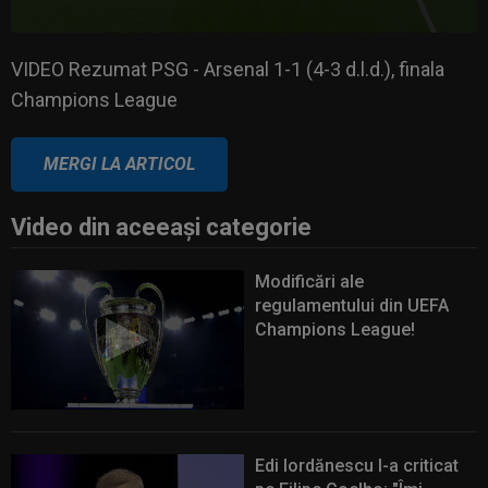
VIDEO Rezumat PSG - Arsenal 1-1 (4-3 d.l.d.), finala
Champions League
VIDEO Rezumat PSG - Arsenal 1-1 (4-3 d.l.d.), finala
Champions League
MERGI LA ARTICOL
Video din aceeaşi categorie
Modificări ale
regulamentului din UEFA
Champions League!
Edi Iordănescu l-a criticat