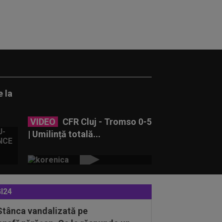
 la
VIDEO
CFR Cluj - Tromso 0-5
| Umilință totală...
I24