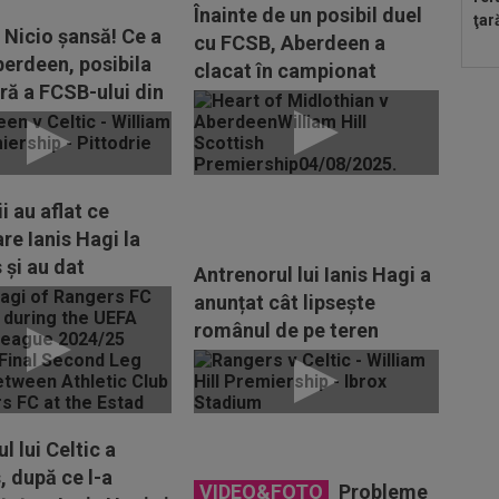
Înainte de un posibil duel
ţar
Nicio șansă! Ce a
cu FCSB, Aberdeen a
berdeen, posibila
clacat în campionat
ră a FCSB-ului din
eague, în...
i au aflat ce
are Ianis Hagi la
 și au dat
Antrenorul lui Ianis Hagi a
l: ”Pare...
anunțat cât lipsește
românul de pe teren
l lui Celtic a
, după ce l-a
VIDEO&FOTO
Probleme