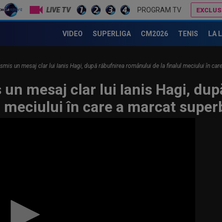
LIVE TV
PROGRAM TV
EXCLUS
Ce surpriză: au învins-o de două ori pe Celtic în două luni! N-au mai luat titlul de 65 de ani
VIDEO
SUPERLIGA
CM2026
TENIS
LA 
ansmis un mesaj clar lui Ianis Hagi, după răbufnirea românului de la finalul meciului în ca
 un mesaj clar lui Ianis Hagi, du
l meciului în care a marcat super