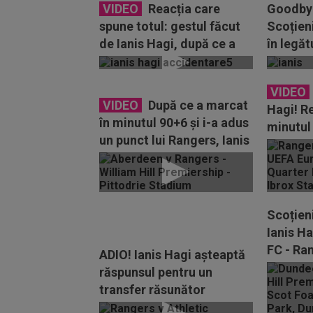
VIDEO
Reacția care
Goodbye
spune totul: gestul făcut
Scoțieni
de Ianis Hagi, după ce a
în legăt
ieșit de pe teren cu...
VIDEO
VIDEO
După ce a marcat
Hagi! R
în minutul 90+6 și i-a adus
minutul
un punct lui Rangers, Ianis
Hagi a vorbit...
Scoțien
Ianis H
FC - Ra
ADIO! Ianis Hagi așteaptă
răspunsul pentru un
transfer răsunător