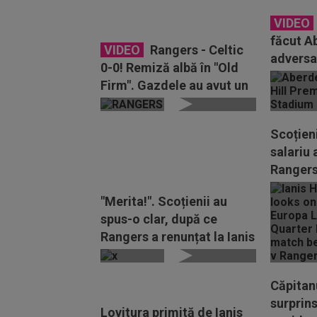
VIDEO
făcut A
VIDEO
Rangers - Celtic
adversa
0-0! Remiză albă în "Old
Europa L
Firm". Gazdele au avut un
gol anulat
Scoțieni
salariu 
Rangers
verdictu
"Merita!". Scoțienii au
spus-o clar, după ce
Rangers a renunțat la Ianis
Hagi
Căpitanu
surprins
Lovitura primită de Ianis