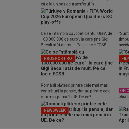
Ianis
că e la un pas de transferul în
1.000
Bundesliga
de tr
Ce se întâmplă cu „coeficientul UEFA de
"Sunt 
100.000.000 de euro”, la care ține Gigi
timpul
Becali atât de mult. Pe ce loc e FCSB
accide
din m
PROSPORT.RO
FIL
Românii plătesc printre cele mai mari
OFIC
contribuții la pensie, dar au printre cele
pleac
mai mici pensii în UE. De ce?
NEWSWEEK