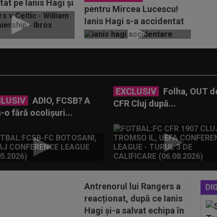
at pe Ianis Hagi și
pentru Mircea Lucescu!
t să...
Ianis Hagi s-a accidentat
în Rangers - Celtic și a
plecat...
EXCLUSIV
Folha, OUT de
CLUSIV
ADIO, FCSB? A
CFR Cluj după...
-o fără ocolișuri...
Antrenorul lui Rangers a
DIG
reacționat, după ce Ianis
Hagi și-a salvat echipa în