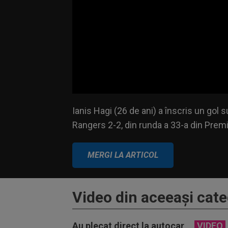
Volume
90%
Ianis Hagi (26 de ani) a înscris un gol
Rangers 2-2, din runda a 33-a din Prem
MERGI LA ARTICOL
Video din aceeaşi cate
Au plecat direct la autocar
VIDEO