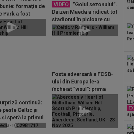
tra
VIDEO
”Golul sezonului”.
ebunie: formația de
sem
Daizen Maeda a ridicat tot
c Park a fost
stadionul în picioare cu
cu 0-1, dar a...
execuția sa din...
tea
Ron
Ili
să i
Fosta adversară a FCSB-
ului din Europa le-a
încheiat ”visul”: prima
înfrângere din...
urpriză continuă:
EX
 peste Celtic și
așa
și speră la primul
pă...
ref