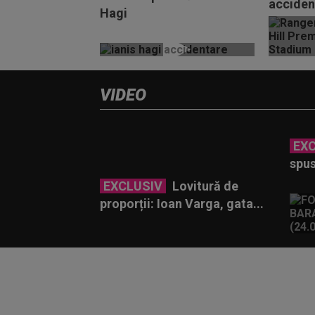
accident
Hagi
l-a forța
VIDEO
EX
spus
EXCLUSIV
Lovitură de
proporții: Ioan Varga, gata...