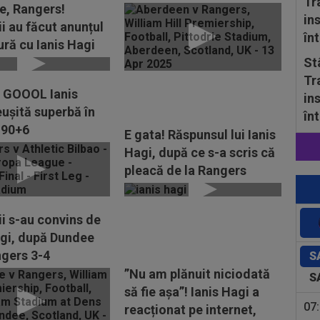
minutul 90+6
, Rangers!
i au făcut anunțul
ură cu Ianis Hagi
St
Tr
GOOOL Ianis
in
eușită superbă în
în
 90+6
E gata! Răspunsul lui Ianis
Hagi, după ce s-a scris că
pleacă de la Rangers
ii s-au convins de
agi, după Dundee
ngers 3-4
S
”Nu am plănuit niciodată
S
să fie așa”! Ianis Hagi a
07
reacționat pe internet,