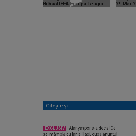
Citește și
EXCLUSIV
Alanyaspor s-a decis! Ce
se întâmplă cu Ianis Hagi, după anunțul