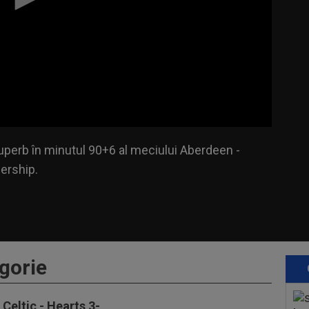
 superb în minutul 90+6 al meciului Aberdeen -
iership.
gorie
Celtic - Hearts 3-