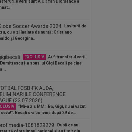
nsferurile verii sunt AICI! Yan Diomande a
nat...
Lovitură de
tru, cu o zi înainte de nuntă: Cristiano
aldo și Georgina...
EXCLUSIV
Ar fi transferul verii!
e Dumitrescu i-a spus lui Gigi Becali pe cine
a...
CLUSIV
”Mi-a zis MM: `Bă, Gigi, nu ai văzut
 ceva!”. Becali s-a convins după 29 de...
După ce au
uzat să cânte imnul naţional şi au fugit din