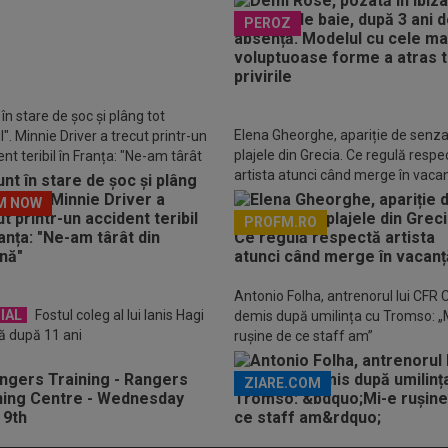
 Hagi a refuzat un salariu de
PEROZ
.000 de euro/an și se pregătește
ansfer în TOP 5!
în stare de șoc și plâng tot
Elena Gheorghe, apariție de senza
". Minnie Driver a trecut printr-un
plajele din Grecia. Ce regulă respe
nt teribil în Franța: "Ne-am târât
artista atunci când merge în vaca
așină"
M NOW
PROFM.RO
Descarcă aplicația Pr
Antonio Folha, antrenorul lui CFR C
IAL
Fostul coleg al lui Ianis Hagi
demis după umilința cu Tromso: „
ă după 11 ani
rușine de ce staff am”
ZIARE.COM