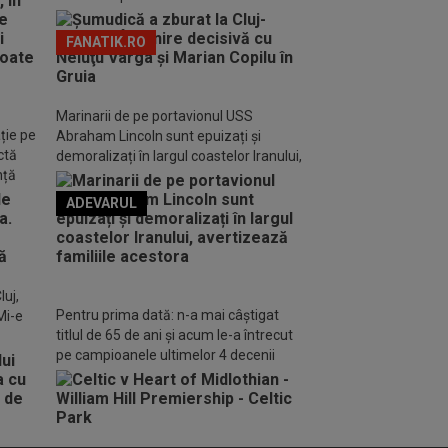
FANATIK.RO
Marinarii de pe portavionul USS
ție pe
Abraham Lincoln sunt epuizați și
ctă
demoralizați în largul coastelor Iranului,
nță
avertizează familiile acestora
ADEVARUL
o FM
luj,
Pentru prima dată: n-a mai câștigat
Mi-e
titlul de 65 de ani și acum le-a întrecut
pe campioanele ultimelor 4 decenii