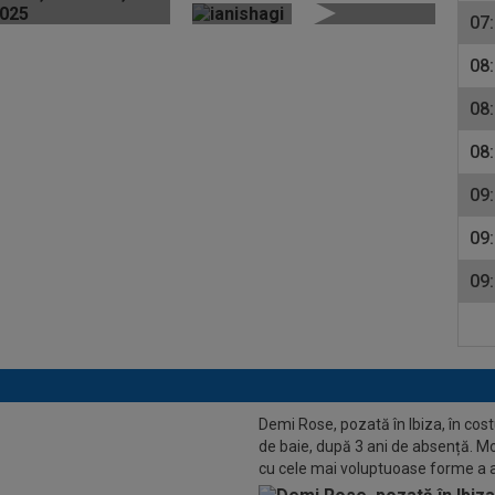
după ultimul...
07
08
08
08
09
09
09
Demi Rose, pozată în Ibiza, în co
de baie, după 3 ani de absență. M
cu cele mai voluptuoase forme a 
toate privirile