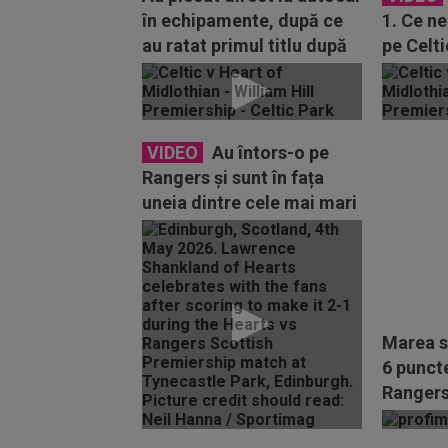
în echipamente, după ce
1. Ce n
au ratat primul titlu după
pe Celti
66 de ani...
condusă 
VIDEO
Au întors-o pe
Rangers și sunt în fața
uneia dintre cele mai mari
surprize din Europa...
Marea s
6 puncte
Rangers 
titlu, du