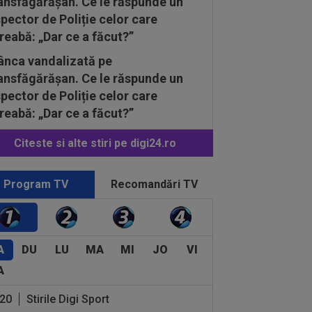
ânca vandalizată pe
ansfăgărășan. Ce le răspunde un
spector de Poliție celor care
treabă: „Dar ce a făcut?”
Citeste si alte stiri pe digi24.ro
Program TV
Recomandări TV
A
DU
LU
MA
MI
JO
VI
A
:20
Stirile Digi Sport