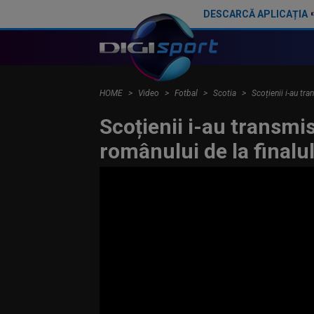
DESCARCĂ APLICAȚIA
Surpriză uriașă: au câștigat al cincilea trofeu din istoria de 148 de ani a clubului
HOME
Video
Fotbal
Scotia
Scoțienii i-au tr
Scoțienii i-au transmis
românului de la finalu