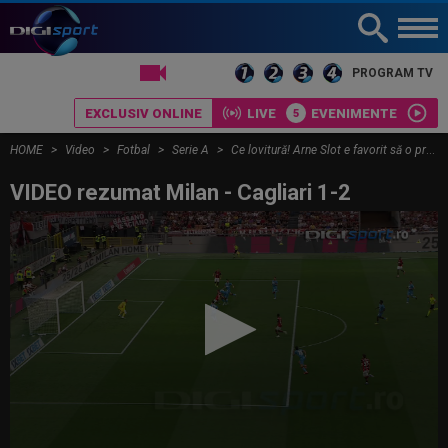
LIVE TV
PROGRAM TV
EXCLUSIV ONLINE
LIVE
EVENIMENTE
HOME
Video
Fotbal
Serie A
Ce lovitură! Arne Slot e favorit să o preia pe AC Milan
VIDEO rezumat Milan - Cagliari 1-2