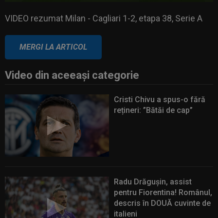
VIDEO rezumat Milan - Cagliari 1-2, etapa 38, Serie A
VIDEO rezumat Milan - Cagliari 1-2, etapa 38, Serie A
MERGI LA ARTICOL
Video din aceeaşi categorie
Cristi Chivu a spus-o fără
rețineri: ”Bătăi de cap”
Radu Drăgușin, assist
pentru Fiorentina! Românul,
descris în DOUĂ cuvinte de
italieni