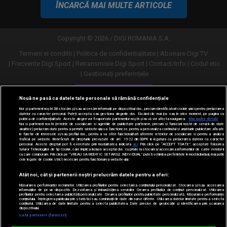
ÎNCARCĂ MAI MULTE ARTICOLE
Copyright © 2026 / DIGI ROMANIA S.A.
Termeni si conditii
Politica de confidentialitate
Abonare Digi TV
Frecvente Digi Sport
Retransmisie Digi Sport
Contact/Info
Codul etic
Gestionați preferințele
Versiune desktop
Nouă ne pasă ca datele tale personale să rămână confidențiale
Noi și partenerii noștri
30
stocăm și/sau accesăm informații pe dispozitivul dvs., precum identificatorii cookie unici pentru prelucrarea
datelor cu caracter personal. Puteți accepta sau gestiona alegerile dvs. făcând clic mai jos sau în orice moment, pe pagina cu
politica de confidențialitate. Aceste alegeri vor fi raportate partenerilor noștri și nu vă vor afecta navigarea.
Mai multe detalii
Noi si partenerii nostri (retelele de socializare si agentiile de publicitate partenere, precum si furnizorii nostri de servicii de date
analitice) prelucram date pentru a permite website-ului sa functioneze, pentru a personaliza continutul si anunturile publicitare afisate
in functie de interesele si/sau profilul dvs., pentru a va oferi functionalitati aferente retelelor de socializare si pentru a analiza
traficul pe website. Beneficiati de drepturile prevazute de art. 15-22 din GDPR in legatura cu prelucrarea datelor cu caracter
personal. Aceste drepturi pot fi exercitate prin modalitatea indicata
aici
. Prin click pe “ACCEPT TOATE”, acceptati folosirea
tuturor Tehnologiilor de tip Cookie, care implica inclusiv acceptul dvs. cu privire la stocarea/accesarea informatiilor de catre Vendor-ii
cu care colaboram. Prin click pe “VREAU SA MODIFIC SETARILE INDIVIDUAL” puteti schimba preferintele in mod individual, mai putin
cele legate de cookie strict necesare pentru functionarea website-ului.
Atât noi, cât și partenerii noștri prelucrăm datele pentru a oferi:
Măsurarea performanței reclamelor. Utilizarea profilurilor pentru selectarea conținutului personalizat. Stocarea și/sau accesarea
informațiilor de pe un dispozitiv. Dezvoltarea și îmbunătățirea serviciilor. Crearea profilurilor de conținut personalizat. Utilizarea
profilurilor pentru selectarea publicității personalizate. Crearea profilurilor pentru publicitate personalizată. Măsurarea performanței
conținutului. Înțelegerea publicului prin statistici sau combinații de date din surse diferite. Utilizarea datelor limitate pentru a selecta
conținutul. Utilizarea de date limitate pentru a selecta publicitatea. Date precise de geolocație și identificarea prin scanarea
dispozitivului.
URMĂREȘTE-NE ȘI PE:
Listă parteneri (furnizori)