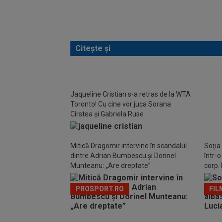
Citește și
Jaqueline Cristian s-a retras de la WTA
Anunț
Toronto! Cu cine vor juca Sorana
Cîrstea și Gabriela Ruse
Mitică Dragomir intervine în scandalul
Soția
dintre Adrian Bumbescu și Dorinel
într-
Munteanu: „Are dreptate”
corp. 
PROSPORT.RO
FIL