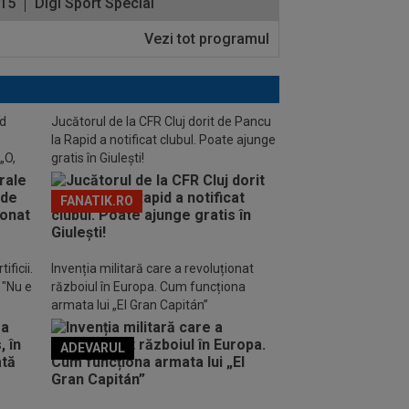
:15
Digi Sport Special
Vezi tot programul
nd
Jucătorul de la CFR Cluj dorit de Pancu
la Rapid a notificat clubul. Poate ajunge
„O,
gratis în Giulești!
FANATIK.RO
ificii.
Invenția militară care a revoluționat
: "Nu e
războiul în Europa. Cum funcționa
armata lui „El Gran Capitán”
ADEVARUL
o FM