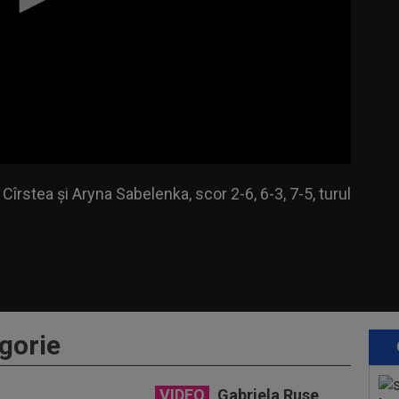
rstea și Aryna Sabelenka, scor 2-6, 6-3, 7-5, turul 3,
Cîrstea și Aryna Sabelenka, scor 2-6, 6-3, 7-5, turul
gorie
VIDEO
Gabriela Ruse,