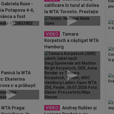
tra
Gabriela Ruse -
calificare în turul al doilea
ple
ia Potapova 4-6,
la WTA Toronto. Prestație
mânca a fost
foarte bună a...
ă în turul doi de
s-a
VIDEO
Tamara
Korpatsch a câștigat WTA
Hamburg
Con
în 
Panică la WTA
: Ekaterina
Dră
rova s-a prăbușit
n! Adversara a
..
WTA Praga:
VIDEO
Andrey Rublev și
dup