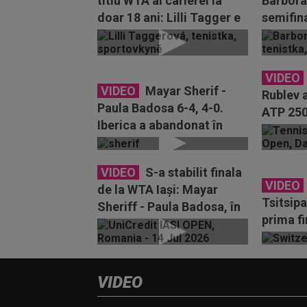
titlu WTA al carierei la
Barbora
doar 18 ani: Lilli Tagger e
semifina
noua campioană de...
cu Domi
VIDEO
VIDEO
Mayar Sherif -
Rublev a
Paula Badosa 6-4, 4-0.
ATP 250
Iberica a abandonat în
după ce 
finala de la Iași din
fostul...
cauza...
VIDEO
S-a stabilit finala
VIDEO
de la WTA Iași: Mayar
Tsitsipa
Sheriff - Paula Badosa, în
prima f
direct la Digi Sport
luni! Ur
VIDEO