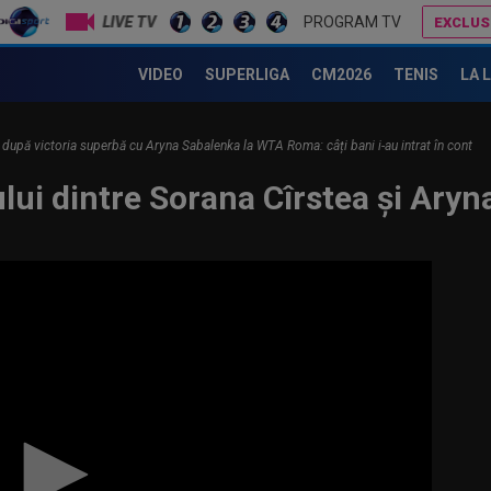
LIVE TV
PROGRAM TV
EXCLUS
Surpriză! Unde a fost surprinsă Sorana Cîrstea
Specialiștii au făcut toate calculele! Ce șanse are CFR Cluj să 
VIDEO
SUPERLIGA
CM2026
TENIS
LA 
, după victoria superbă cu Aryna Sabalenka la WTA Roma: câți bani i-au intrat în cont
lui dintre Sorana Cîrstea și Aryn