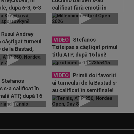
 Krejcikova, în
Luciano Darderi s-au
le, după 6-3, 6-3
calificat fără emoții în
nika Salkova
sferturile turneului ATP...
Rusul Andrey
VIDEO
Stefanos
 câștigat turneul
Tsitsipas a câștigat primul
 de la Bastad,
titlu ATP, după 16 luni!
l-a învins pe
Grecul e noul campion de
la...
VIDEO
Primii doi favoriți
Stefanos
ai turneului de la Bastad s-
s s-a calificat în
au calificat în semifinale!
inală ATP, după 16
Turneul se...
mează duelul cu...