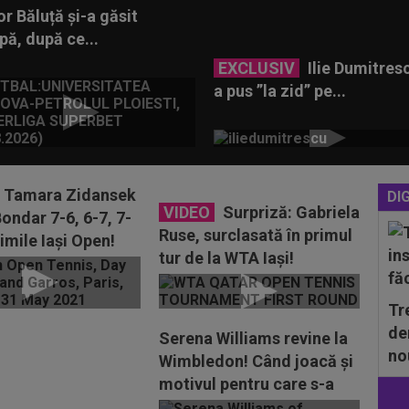
r Băluță și-a găsit
pă, după ce...
EXCLUSIV
Ilie Dumitresc
a pus ”la zid” pe...
Tamara Zidansek
DIG
VIDEO
Surpriză: Gabriela
ondar 7-6, 6-7, 7-
Ruse, surclasată în primul
timile Iași Open!
tur de la WTA Iași!
lung meci al...
Tr
de
Serena Williams revine la
no
Wimbledon! Când joacă și
motivul pentru care s-a
întors în tenis