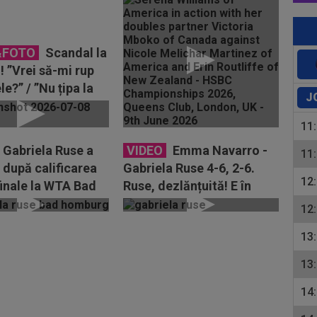
&FOTO
Scandal la
! ”Vrei să-mi rup
le?” / ”Nu țipa la
J
 Damir Dzumhur l-
11
Gabriela Ruse a
VIDEO
Emma Navarro -
11
 după calificarea
Gabriela Ruse 4-6, 2-6.
12
finale la WTA Bad
Ruse, dezlănțuită! E în
: ”O urăsc...
semifinale la WTA Bad...
12
13
13
14