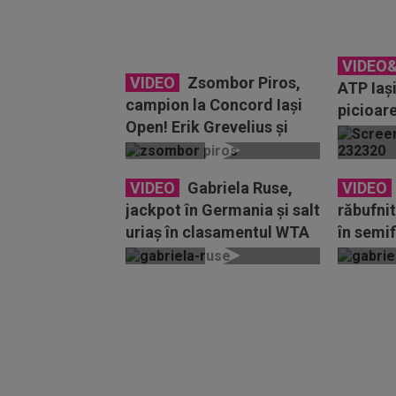
VIDEO
VIDEO
Zsombor Piros,
ATP Iași
campion la Concord Iași
picioare
Open! Erik Grevelius și
mine!”.
Adam Heinonen s-au
a...
impus...
VIDEO
Gabriela Ruse,
VIDEO
jackpot în Germania și salt
răbufnit
uriaș în clasamentul WTA
în semi
Homburg