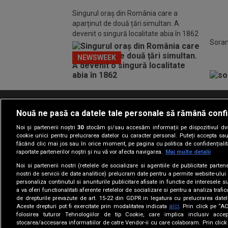
Singurul oraș din România care a
aparținut de două țări simultan. A
devenit o singură localitate abia în 1862
Soran
NEWSWEEK
Nouă ne pasă ca datele tale personale să rămână confi
Termeni si conditii
Politica de confidentia
Noi și partenerii noștri
30
stocăm și/sau accesăm informații pe dispozitivul dvs.
cookie unici pentru prelucrarea datelor cu caracter personal. Puteți accepta sau
făcând clic mai jos sau în orice moment, pe pagina cu politica de confidențialita
raportate partenerilor noștri și nu vă vor afecta navigarea.
Mai multe detalii
Noi si partenerii nostri (retelele de socializare si agentiile de publicitate parten
nostri de servicii de date analitice) prelucram date pentru a permite website-ului
personaliza continutul si anunturile publicitare afisate in functie de interesele si
a va oferi functionalitati aferente retelelor de socializare si pentru a analiza trafic
de drepturile prevazute de art. 15-22 din GDPR in legatura cu prelucrarea datel
aici
Aceste drepturi pot fi exercitate prin modalitatea indicata
. Prin click pe “
folosirea tuturor Tehnologiilor de tip Cookie, care implica inclusiv accep
stocarea/accesarea informatiilor de catre Vendor-ii cu care colaboram. Prin cl