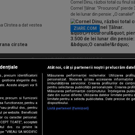
Cornel Dinu, război total cu finul s
Cornel Țălnar. "Procurorul" pierde
de lei lunar din pensie: „O canalie!”
a Cîrstea a dat vestea
ZIARE.COM
Copyright © 2026 / DIGI ROMANIA S.A.
dențiale
Atât noi, cât și partenerii noștri prelucrăm date
litate
Abonare Digi TV
Frecvente Digi Sport
Retransmisie Digi Sport
Contac
, precum identificatorii
Măsurarea performanței reclamelor. Utilizarea profilu
personalizat. Stocarea și/sau accesarea informațiilor
Versiune mobil
 gestiona alegerile dvs.
îmbunătățirea serviciilor. Crearea profilurilor de conținu
te. Aceste alegeri vor fi
pentru selectarea publicității personalizate. Crearea profil
Măsurarea performanței conținutului. Înțelegerea public
date din surse diferite. Utilizarea datelor limitate pentru 
ere, precum si furnizorii
limitate pentru a selecta publicitatea. Date precise de ge
dispozitivului.
 sa functioneze, pentru a
/sau profilul dvs., pentru
Listă parteneri (furnizori)
ul pe website. Beneficiati
or cu caracter personal.
ACCEPT TOATE”, acceptati
URMĂREȘTE-NE ȘI PE:
tul dvs. cu privire la
ick pe “VREAU SA MODIFIC