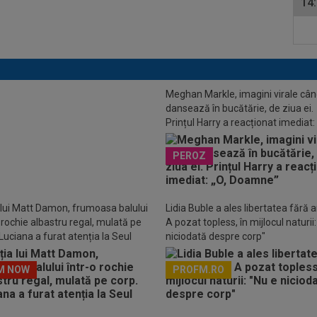
14
Meghan Markle, imagini virale câ
dansează în bucătărie, de ziua ei.
Prințul Harry a reacționat imediat: 
 important pentru Sorana Cîrstea
Doamne”
PEROZ
 lui Matt Damon, frumoasa balului
Lidia Buble a ales libertatea fără art
o rochie albastru regal, mulată pe
A pozat topless, în mijlocul naturii
Luciana a furat atenția la Seul
niciodată despre corp"
M NOW
PROFM.RO
Descarcă aplicația Pr