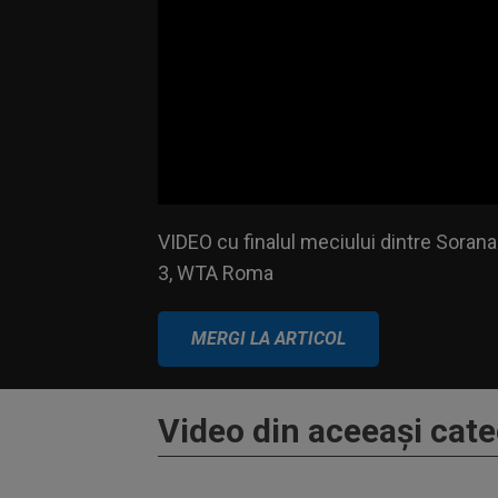
Volume
VIDEO cu finalul meciului dintre Sorana Cî
90%
WTA Roma
VIDEO cu finalul meciului dintre Sorana 
3, WTA Roma
MERGI LA ARTICOL
Video din aceeaşi cate