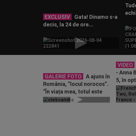
Tudo
echi
EXCLUSIV
Gata! Dinamo s-a
decis, la 24 de ore...
VIDEO
- Anna B
GALERIE FOTO
A ajuns în
5, în op
România, ”locul norocos”.
Cel mai 
”În viața mea, totul este
atât de imprevizibil”