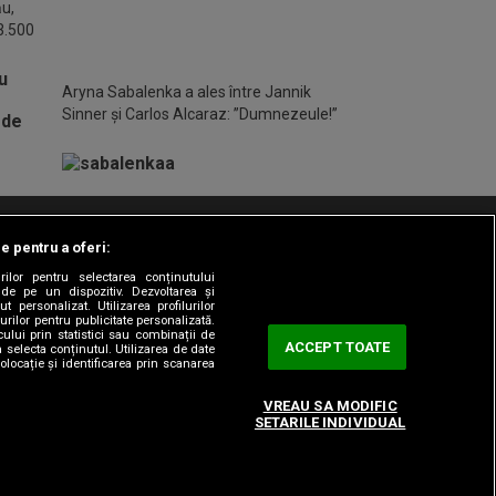
ău,
 3.500
Aryna Sabalenka a ales între Jannik
Sinner și Carlos Alcaraz: ”Dumnezeule!”
le pentru a oferi:
t/Info
Codul etic
Gestionați preferințele
rilor pentru selectarea conținutului
 de pe un dispozitiv. Dezvoltarea și
t personalizat. Utilizarea profilurilor
urilor pentru publicitate personalizată.
ului prin statistici sau combinații de
ACCEPT TOATE
a selecta conținutul. Utilizarea de date
olocație și identificarea prin scanarea
VREAU SA MODIFIC
SETARILE INDIVIDUAL