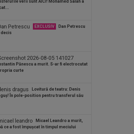
nsferurile verii sunt AICI! Mohamed Salah a
cat...
EXCLUSIV
Dan Petrescu
 decis
stantin Pănescu a murit. S-ar fi electrocutat
propria curte
Lovitură de teatru: Denis
guș! În pole-position pentru transferul său
Micael Leandro a murit,
ă ce a fost împușcat în timpul meciului