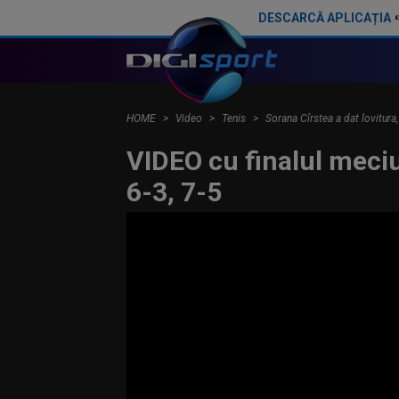
DESCARCĂ APLICAȚIA
Cum a ajuns Sorana Cîrstea să fredoneze imnul Rapidului pe Giulești, la meciul cu Sepsi
HOME
Video
Tenis
Sorana Cîrstea a dat lovitura
VIDEO cu finalul meciu
6-3, 7-5