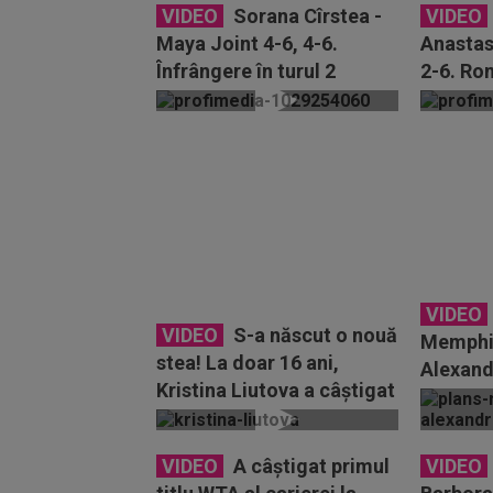
VIDEO
Sorana Cîrstea -
VIDEO
Maya Joint 4-6, 4-6.
Anastas
Înfrângere în turul 2
2-6. Ro
pentru româncă! ”Sori” e
eliminat
OUT...
la...
VIDEO
VIDEO
S-a născut o nouă
Memphis
stea! La doar 16 ani,
Alexand
Kristina Liutova a câștigat
pe tere
turneul de la Memphis...
început.
VIDEO
A câștigat primul
VIDEO