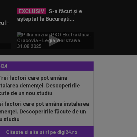
EXCLUSIV
S-a făcut și e
așteptat la București...
u l-
I24
ei factori care pot amâna instalarea
menţei. Descoperirile făcute de un
u studiu
Citeste si alte stiri pe digi24.ro