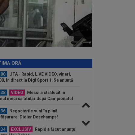
:53
A venit anunțul cel mare: Vinicius
ior a spus "DA" și semnează!
:45
Mirel Rădoi și-a spus
ulțumirea de la Gaziantep
:08
EXCLUSIV
Ioan Andone nu a
t milă de jucătorul plătit cu 25.000€ pe
ă la FCSB: ”Dă...
:00
Reacția lui Luis Enrique, după ce
 a luat bătaie cu 0-3 de la o echipă
TIMA ORĂ
..
:00
UTA - Rapid, LIVE VIDEO, vineri,
00, în direct la Digi Sport 1. Se anunță
.
:38
VIDEO
Messi a strălucit în
mul meci ca titular după Campionatul
dial 2026
:36
Negocierile sunt în plină
fășurare: Didier Deschamps!
:34
EXCLUSIV
Rapid a făcut anunțul