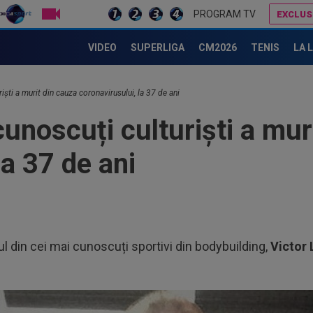
LIVE TV
PROGRAM TV
EXCLUS
”Cea mai mare asistență înregistrată vreodată în România!”. Organizatorii nu s-au așteptat la așa ceva
Ioan Andone nu a avut milă de jucătorul plătit cu 25.000€ pe lună la FCSB: ”Dă 8 pase din 10 înapoi”
VIDEO
SUPERLIGA
CM2026
TENIS
LA 
iști a murit din cauza coronavirusului, la 37 de ani
cunoscuți culturiști a mur
la 37 de ani
ul din cei mai cunoscuți sportivi din bodybuilding,
Victor