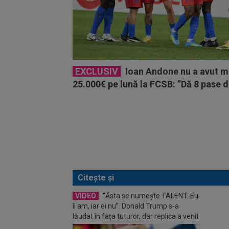
EXCLUSIV
Ioan Andone nu a avut mil
25.000€ pe lună la FCSB: ”Dă 8 pase d
Citește și
VIDEO
”Ăsta se numește TALENT. Eu
FOT
îl am, iar ei nu”. Donald Trump s-a
Bucur
lăudat în fața tuturor, dar replica a venit
Sibiu!
imediat: trișează!