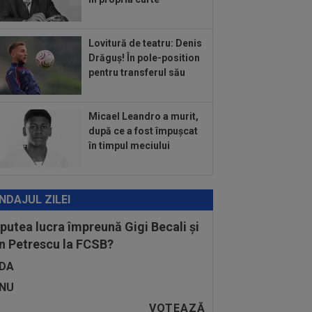
.
:38
VIDEO
Messi a strălucit în
mul meci ca titular după Campionatul
dial 2026
Lovitură de teatru: Denis
:36
Negocierile sunt în plină
Drăguș! În pole-position
fășurare: Didier Deschamps!
pentru transferul său
Micael Leandro a murit,
după ce a fost împușcat
în timpul meciului
NDAJUL ZILEI
 putea lucra împreună Gigi Becali și
n Petrescu la FCSB?
DA
NU