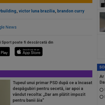
un..
10
pri
ybuilding
,
victor luna brazilia
,
brandon curry
Mon
10
des
gle News
i Sport poate fi descărcată din
SO
Ar
Da
Tupeul unui primar PSD după ce a încasat
despăgubiri pentru secetă, iar apoi a
vândut recolta: „Dar am plătit impozit
pentru banii ăia”