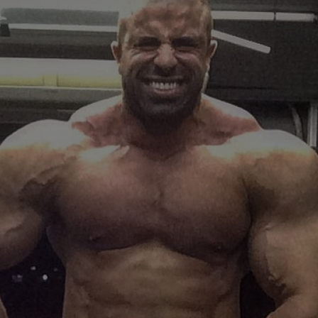
10
des
10
auz
cuv
10
Cor
pie