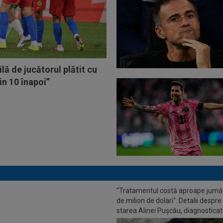
ă de jucătorul plătit cu
in 10 înapoi”
O
MM Stoica a plecat din
"Tratamentul costă aproape jumă
ești cu Teodora: ce a urmat la
de milion de dolari". Detalii despre
starea Alinei Pușcău, diagnosticat
boală gravă