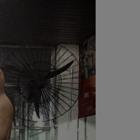
:34
EXCLUSIV
Rapid a făcut anunțul
pre Alex Dobre
:34
EXCLUSIV
Victor Pițurcă l-a
it pe Florin Tănase și nu s-a ferit de
inte: ”La FCSB...
:08
Suma uriașă care i se reține lui
nel Dinu din pensie, după ce a
rdut...