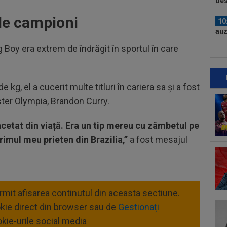
des
de campioni
10
auz
cuv
 Boy era extrem de îndrăgit în sportul în care
10
Cor
pie
09
 kg, el a cucerit multe titluri în cariera sa și a fost
Jun
ister Olympia, Brandon Curry.
09
încetat din viață. Era un tip mereu cu zâmbetul pe
nem
imul meu prieten din Brazilia,”
a fost mesajul
11
avu
lun
11
PSG
ermit afisarea continutul din aceasta sectiune.
de.
okie direct din browser sau de
Gestionați
11
21:
kie-urile social media