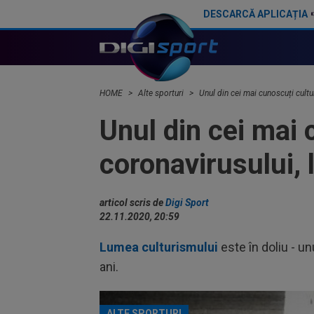
DESCARCĂ APLICAȚIA
Distrusă la inaugurare! Sala Polivalentă de 25.000.000€ din România are nevoie de reparații
HOME
Alte sporturi
Unul din cei mai cunoscuți cultur
Unul din cei mai 
coronavirusului, 
articol scris de
Digi Sport
22.11.2020, 20:59
Lumea culturismului
este în doliu - un
ani.
ALTE SPORTURI