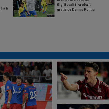
Gigi Becali i l-a oferit
 a fi
gratis pe Dennis Politic
Lovitură de teatru:
Denis Drăguș! În pole-
position pentru
transferul său