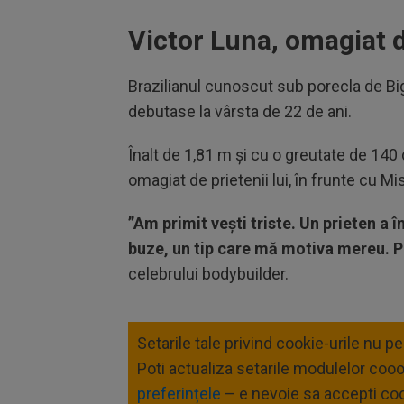
Victor Luna, omagiat 
Brazilianul cunoscut sub porecla de Big
debutase la vârsta de 22 de ani.
Înalt de 1,81 m și cu o greutate de 140 de
omagiat de prietenii lui, în frunte cu M
”Am primit vești triste. Un prieten a 
buze, un tip care mă motiva mereu. Pr
celebrului bodybuilder.
Setarile tale privind cookie-urile nu p
Poti actualiza setarile modulelor coo
preferințele
– e nevoie sa accepti coo