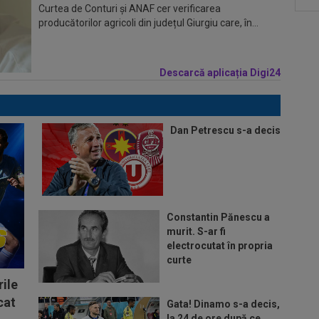
Curtea de Conturi și ANAF cer verificarea
producătorilor agricoli din județul Giurgiu care, în...
Descarcă aplicația Digi24
Dan Petrescu s-a decis
Constantin Pănescu a
murit. S-ar fi
electrocutat în propria
curte
ile
cat
Gata! Dinamo s-a decis,
la 24 de ore după ce