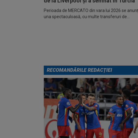
de la Liverpool și a semnat în Turcia
Perioada de MERCATO din vara lui 2026 se anunță
una spectaculoasă, cu multe transferuri de...
RECOMANDĂRILE REDACȚIEI