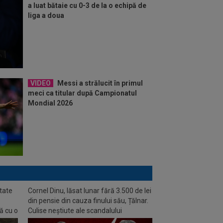
a luat bătaie cu 0-3 de la o echipă de
liga a doua
VIDEO
Messi a strălucit în primul
meci ca titular după Campionatul
Mondial 2026
tate
Cornel Dinu, lăsat lunar fără 3.500 de lei
din pensie din cauza finului său, Țălnar.
ă cu o
Culise neștiute ale scandalului