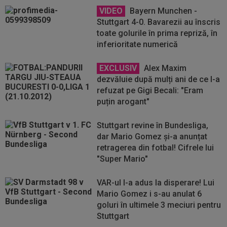
VIDEO
Bayern Munchen -
Stuttgart 4-0. Bavarezii au înscris
toate golurile în prima repriză, în
inferioritate numerică
EXCLUSIV
Alex Maxim
dezvăluie după mulți ani de ce l-a
refuzat pe Gigi Becali: "Eram
puțin arogant"
Stuttgart revine în Bundesliga,
dar Mario Gomez și-a anunțat
retragerea din fotbal! Cifrele lui
"Super Mario"
VAR-ul l-a adus la disperare! Lui
Mario Gomez i s-au anulat 6
goluri în ultimele 3 meciuri pentru
Stuttgart