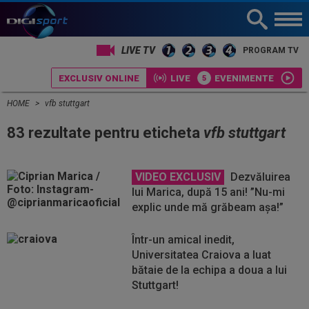
LIVE TV
PROGRAM TV
EXCLUSIV ONLINE
LIVE
EVENIMENTE
HOME
vfb stuttgart
83 rezultate pentru eticheta
vfb stuttgart
VIDEO EXCLUSIV
Dezvăluirea
lui Marica, după 15 ani! ”Nu-mi
explic unde mă grăbeam așa!”
Într-un amical inedit,
Universitatea Craiova a luat
bătaie de la echipa a doua a lui
Stuttgart!