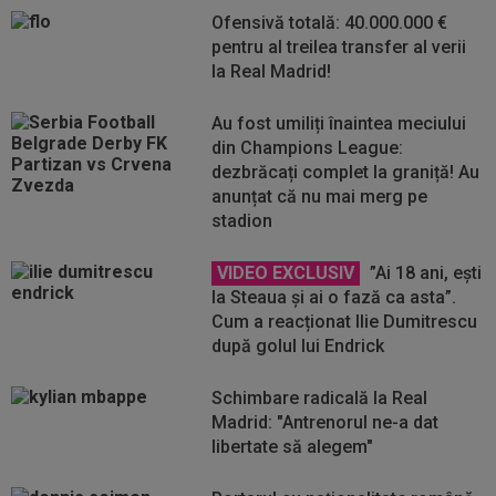
Ofensivă totală: 40.000.000 €
pentru al treilea transfer al verii
la Real Madrid!
Au fost umiliți înaintea meciului
din Champions League:
dezbrăcați complet la graniță! Au
anunțat că nu mai merg pe
stadion
VIDEO EXCLUSIV
”Ai 18 ani, ești
la Steaua și ai o fază ca asta”.
Cum a reacționat Ilie Dumitrescu
după golul lui Endrick
Schimbare radicală la Real
Madrid: "Antrenorul ne-a dat
libertate să alegem"