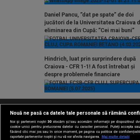
Daniel Pancu, ”dat pe spate” de doi
jucători de la Universitatea Craiova 
eliminarea din Cupă: ”Cei mai buni”
Hindrich, luat prin surprindere după
Craiova - CFR 1-1! A fost întrebat și
despre problemele financiare
Nouă ne pasă ca datele tale personale să rămână confi
Termeni si conditii
Politica de confidentia
Noi și partenerii noștri
30
stocăm și/sau accesăm informații pe dispozitivul dvs.
cookie unici pentru prelucrarea datelor cu caracter personal. Puteți accepta sau
făcând clic mai jos sau în orice moment, pe pagina cu politica de confidențialita
raportate partenerilor noștri și nu vă vor afecta navigarea.
Mai multe detalii