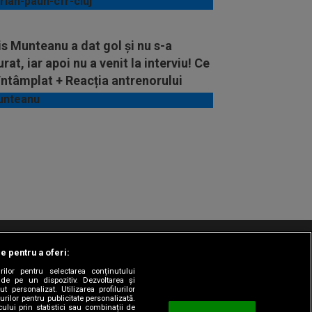
s Munteanu a dat gol și nu s-a
rat, iar apoi nu a venit la interviu! Ce
întâmplat + Reacția antrenorului
le pentru a oferi:
t/Info
Codul etic
Gestionați preferințele
rilor pentru selectarea conținutului
 de pe un dispozitiv. Dezvoltarea și
t personalizat. Utilizarea profilurilor
urilor pentru publicitate personalizată.
ului prin statistici sau combinații de