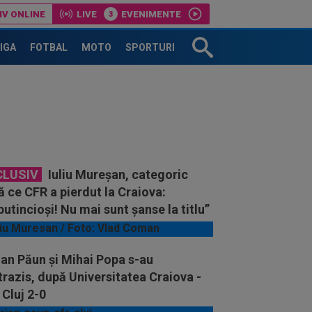
IV ONLINE
LIVE
EVENIMENTE
LIGA
FOTBAL
MOTO
SPORTURI
CLUSIV
Iuliu Mureșan, categoric
 ce CFR a pierdut la Craiova:
utincioși! Nu mai sunt șanse la titlu”
an Păun și Mihai Popa s-au
razis, după Universitatea Craiova -
Cluj 2-0