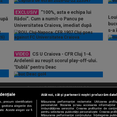
EXCLUSIV
”100%, asta e echipa lui
Loui
după
Rădoi”. Cum a numit-o Pancu pe
bucu
Universitatea Craiova, imediat după
s-a 
remiza din Bănie
VIDEO
CS U Craiova - CFR Cluj 1-4.
Ardelenii au reuşit scorul play-off-ului.
"Dublă" pentru Deac
Copyright © 2026 / DIGI ROMANIA S.A.
dențiale
Atât noi, cât și partenerii noștri prelucrăm date
litate
Abonare Digi TV
Frecvente Digi Sport
Retransmisie Digi Sport
Contac
, precum identificatorii
Măsurarea performanței reclamelor. Utilizarea profilu
personalizat. Stocarea și/sau accesarea informațiilor
Versiune mobil
 gestiona alegerile dvs.
îmbunătățirea serviciilor. Crearea profilurilor de conținu
te. Aceste alegeri vor fi
pentru selectarea publicității personalizate. Crearea profil
Măsurarea performanței conținutului. Înțelegerea public