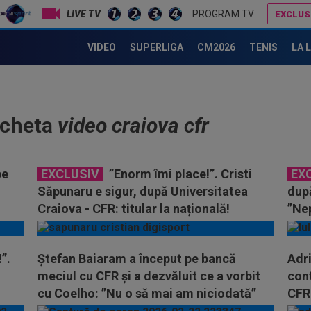
LIVE TV
PROGRAM TV
EXCLUS
VIDEO
SUPERLIGA
CM2026
TENIS
LA 
icheta
video craiova cfr
pe
EXCLUSIV
”Enorm îmi place!”. Cristi
EX
Săpunaru e sigur, după Universitatea
după
Craiova - CFR: titular la națională!
”Nep
”.
Ștefan Baiaram a început pe bancă
Adri
meciul cu CFR și a dezvăluit ce a vorbit
cont
cu Coelho: ”Nu o să mai am niciodată”
CFR 