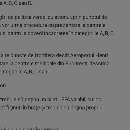
 A, B, C sau D.
ri de pe lista verde, cu avionul, prin punctul de
ă vor urma procedura cu prezentare la centrele
s, pentru a dovedi încadrarea în categoriile A, B, C
 alte puncte de frontieră decât Aeroportul Henri
re la centrele medicale din Bucureşti, descrisă
ategoriile A, B, C sau D.
ion
rebuie să deţină un bilet UEFA valabil, cu loc
ot fi ţinuţi în braţe şi trebuie să deţină propriul
lică legislaţia în vigoare: