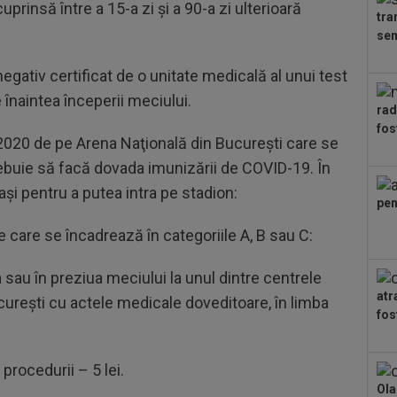
prinsă între a 15-a zi şi a 90-a zi ulterioară
tra
23
sem
înf
Arg
egativ certificat de o unitate medicală al unui test
00
glu
 înaintea începerii meciului.
rad
spu
fost
00
 2020 de pe Arena Naţională din Bucureşti care se
lum
rebuie să facă dovada imunizării de COVID-19. În
00
aşi pentru a putea intra pe stadion:
pen
Dar
Com
 care se încadrează în categoriile A, B sau C:
00
cam
a sau în preziua meciului la unul dintre centrele
00
atr
ureşti cu actele medicale doveditoare, în limba
dup
fost
1: 
 procedurii – 5 lei.
Ola