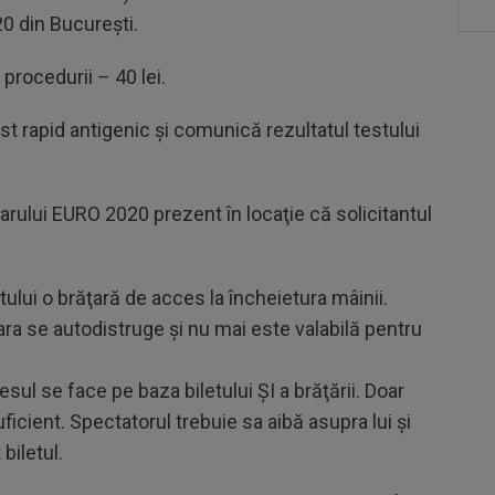
0 din Bucureşti.
e procedurii – 40 lei.
st rapid antigenic şi comunică rezultatul testului
ului EURO 2020 prezent în locaţie că solicitantul
tului o brăţară de acces la încheietura mâinii.
ra se autodistruge şi nu mai este valabilă pentru
sul se face pe baza biletului ŞI a brăţării. Doar
icient. Spectatorul trebuie sa aibă asupra lui şi
biletul.