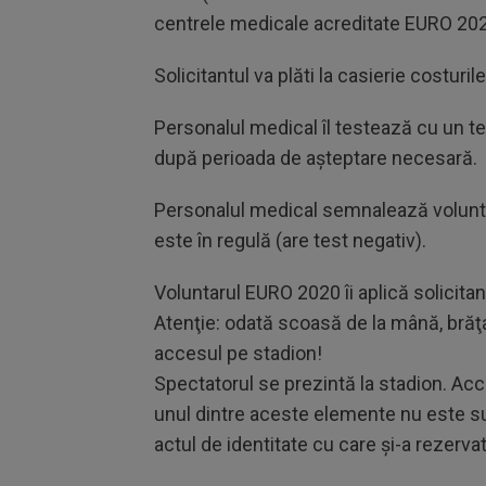
centrele medicale acreditate EURO 202
Solicitantul va plăti la casierie costuril
Personalul medical îl testează cu un te
după perioada de aşteptare necesară.
Personalul medical semnalează voluntar
este în regulă (are test negativ).
Voluntarul EURO 2020 îi aplică solicitan
Atenţie: odată scoasă de la mână, brăţa
accesul pe stadion!
Spectatorul se prezintă la stadion. Acce
unul dintre aceste elemente nu este suf
actul de identitate cu care şi-a rezervat 