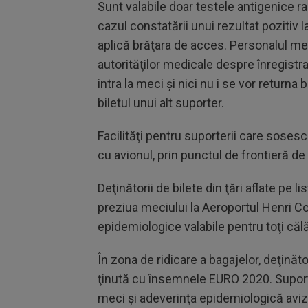
Sunt valabile doar testele antigenice r
cazul constatării unui rezultat pozitiv la
aplică brăţara de acces. Personalul me
autorităţilor medicale despre înregistr
intra la meci şi nici nu i se vor returna
biletul unui alt suporter.
Facilităţi pentru suporterii care sosesc 
cu avionul, prin punctul de frontieră d
Deţinătorii de bilete din ţări aflate pe 
preziua meciului la Aeroportul Henri C
epidemiologice valabile pentru toţi călăt
În zona de ridicare a bagajelor, deţinăt
ţinută cu însemnele EURO 2020. Suporteru
meci şi adeverinţa epidemiologică aviz