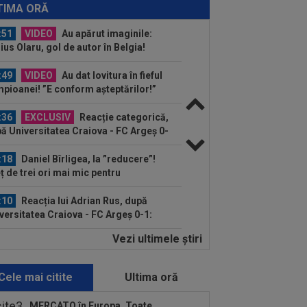
ea, după ce Universitatea Craiova a...
TIMA ORĂ
:51
VIDEO
Au apărut imaginile:
ius Olaru, gol de autor în Belgia!
entatorii: "Nu se...
:49
VIDEO
Au dat lovitura în fieful
pioanei! ”E conform așteptărilor!”
:36
EXCLUSIV
Reacție categorică,
ă Universitatea Craiova - FC Argeș 0-
"Sunt îngrijorat...
:18
Daniel Bîrligea, la ”reducere”!
ț de trei ori mai mic pentru
nsferul...
:10
Reacția lui Adrian Rus, după
versitatea Craiova - FC Argeș 0-1:
ndru de...
Vezi ultimele ştiri
:03
EXCLUSIV
Jucătorul "cu
ilitate de șifonier" l-a uimit și pe Radu
m, la Craiova...
Cele mai citite
Ultima oră
:56
Ștefania Uță este campioană
dială U20! Timp record
MERCATO în Europa. Toate