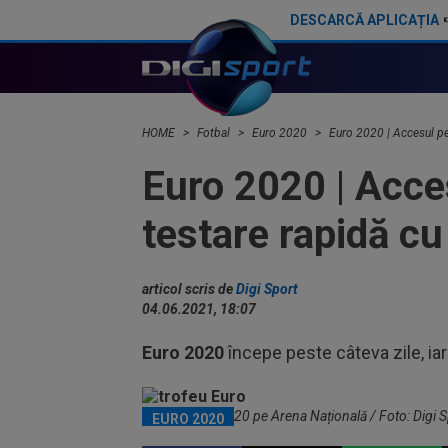
DESCARCĂ APLICAȚIA
Guvernul a decis! S-a depus candidatura pentru finala Europa League din 2028 sau 2029
Arena Națională nu e singura! Ce s-a întâmplat pe stadionul "geamăn" din Europa
HOME
Fotbal
Euro 2020
Euro 2020 | Accesul pe 
Euro 2020 | Acce
testare rapidă cu
articol scris de
Digi Sport
04.06.2021, 18:07
Euro 2020
începe peste câteva zile, iar
Trofeul Euro 2020 pe Arena Națională / Foto: Digi S
EURO 2020