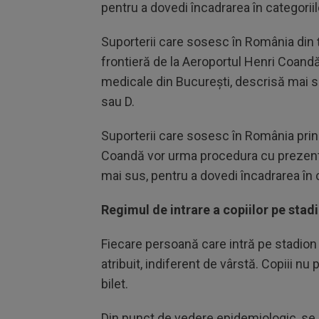
pentru a dovedi încadrarea în categoriile
Suporterii care sosesc în România din ţă
frontieră de la Aeroportul Henri Coand
medicale din Bucureşti, descrisă mai su
sau D.
Suporterii care sosesc în România prin
Coandă vor urma procedura cu prezenta
mai sus, pentru a dovedi încadrarea în c
Regimul de intrare a copiilor pe stad
Fiecare persoană care intră pe stadion t
atribuit, indiferent de vârstă. Copiii nu p
bilet.
Din punct de vedere epidemiologic, se ap