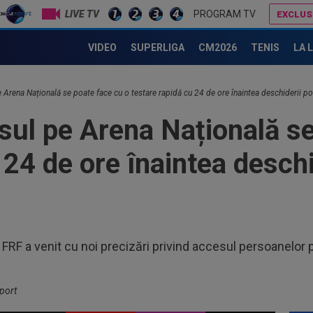
LIVE TV
PROGRAM TV
EXCLUS
Jucătorul "cu mobilitate de șifonier" l-a uimit și pe Radu Naum, la Craiova - Argeș 0-1: "Atât d
VIDEO
SUPERLIGA
CM2026
TENIS
LA 
00
Pre
tra
00
Arena Națională se poate face cu o testare rapidă cu 24 de ore înaintea deschiderii por
Uni
sul pe Arena Națională se
"Mâ
00
mob
 24 de ore înaintea deschid
Nau
23
mon
23
înf
 FRF a venit cu noi precizări privind accesul persoanelor 
Arg
00
glu
spu
port
00