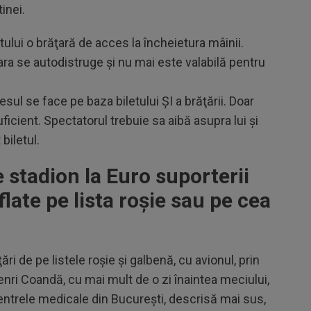
inei.
tului o brăţară de acces la încheietura mâinii.
ra se autodistruge şi nu mai este valabilă pentru
sul se face pe baza biletului ŞI a brăţării. Doar
icient. Spectatorul trebuie sa aibă asupra lui şi
biletul.
stadion la Euro suporterii
flate pe lista roșie sau pe cea
ri de pe listele roşie şi galbenă, cu avionul, prin
enri Coandă, cu mai mult de o zi înaintea meciului,
ntrele medicale din Bucureşti, descrisă mai sus,