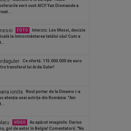
nsferurile verii sunt AICI! Yan Diomande a
:45
Alex Cicâldău a găsit motivele
nat...
rângerii Universității Craiova cu FC
eș și...
:56
VIDEO
Bogdan Andone, pus pe
FOTO
Interzis: Leo Messi, decizie
me după Craiova - FC Argeș 0-1! Ce i-a
icală la înmormântarea tatălui său! Cum a
s lui Gigi...
...
:52
Filipe Coelho a surprins pe toată
ea, după ce Universitatea Craiova a...
Ce ofertă: 115.000.000 de euro
:51
VIDEO
Au apărut imaginile:
tru transferul lui Arda Guler!
ius Olaru, gol de autor în Belgia!
entatorii: "Nu se...
:49
VIDEO
Au dat lovitura în fieful
pioanei! ”E conform așteptărilor!”
Noul portar de la Dinamo i-a
:36
EXCLUSIV
Reacție categorică,
as atenția unei actrițe din România: ”Am
ă Universitatea Craiova - FC Argeș 0-
...
"Sunt îngrijorat...
VIDEO
Au apărut imaginile: Darius
ru, gol de autor în Belgia! Comentatorii: "Nu