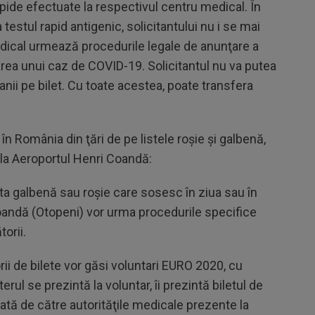
apide efectuate la respectivul centru medical. În
 testul rapid antigenic, solicitantului nu i se mai
dical urmează procedurile legale de anunţare a
area unui caz de COVID-19. Solicitantul nu va putea
 banii pe bilet. Cu toate acestea, poate transfera
în România din ţări de pe listele roşie şi galbenă,
e la Aeroportul Henri Coandă:
lista galbenă sau roşie care sosesc în ziua sau în
oandă (Otopeni) vor urma procedurile specifice
orii.
orii de bilete vor găsi voluntari EURO 2020, cu
l se prezintă la voluntar, îi prezintă biletul de
ată de către autorităţile medicale prezente la