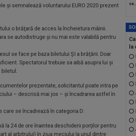
se..
ele şi semnalează voluntarului EURO 2020 prezent
SO
tului o brăţară de acces la încheietura mâinii.
ra se autodistruge şi nu mai este valabilă pentru
Ca
la
sul se face pe baza biletului ŞI a brăţării. Doar
icient. Spectatorul trebuie sa aibă asupra lui şi
biletul.
ocumentelor prezentate, solicitantul poate intra pe
iului – descrisă mai jos – şi încadrarea astfel în
e care se încadrează în categoria D:
ă la 24 de ore înaintea deschiderii porţilor pentru
rt al arbitrului) în ziua meciului la unul dintre