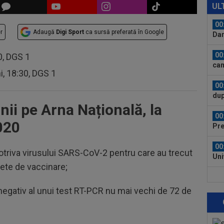
lum
UL
00
r
Adaugă
Digi Sport
ca sursă preferată în Google
Dar
Com
00
30, DGS 1
cam
ni, 18:30, DGS 1
00
dup
ii pe Arna Națională, la
1: 
00
020
Pre
tra
00
triva virusului SARS-CoV-2 pentru care au trecut
Uni
lete de vaccinare;
"Mâ
00
mob
negativ al unui test RT-PCR nu mai vechi de 72 de
Nau
23
mon