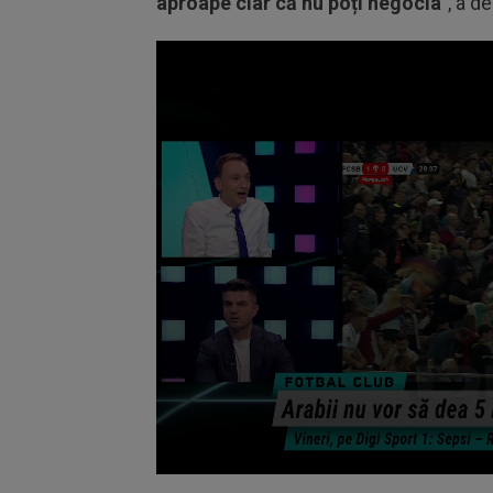
aproape clar că nu poți negocia"
, a d
Volume