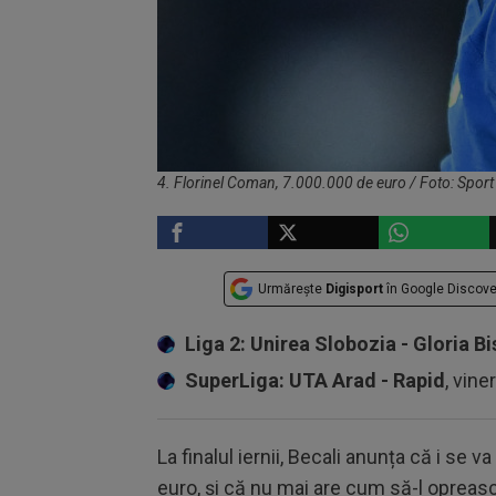
4. Florinel Coman, 7.000.000 de euro / Foto: Sport
Urmărește
Digisport
în Google Discove
Liga 2: Unirea Slobozia - Gloria Bi
SuperLiga: UTA Arad - Rapid
, vine
La finalul iernii, Becali anunța că i se 
euro, și că nu mai are cum să-l opreasc