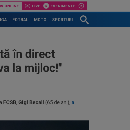
IV ONLINE
LIVE
EVENIMENTE
LIGA
FOTBAL
MOTO
SPORTURI
ă în direct
a la mijloc!"
la
FCSB
,
Gigi Becali
(65 de ani),
a