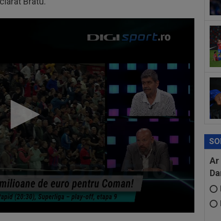
eclarat Bratu.
SO
Ar
Da