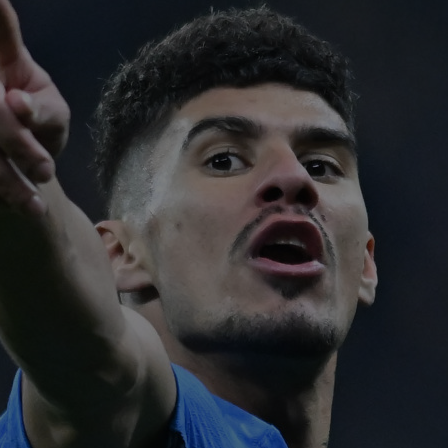
00
ser
0-2.
00
Clu
afar
23
vân
23
se 
dus
23
pe 
un..