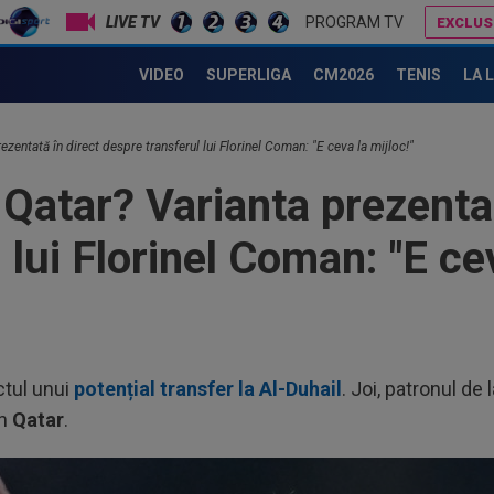
PROGRAM TV
EXCLUS
Ilie Dumitrescu a numit pe față marea problemă de la FCSB: "Nu e Gigi"
Lovitură de proporții: Ioan Varga, gata să renunțe la CFR și să preia alt club din SuperLigă: ”Acolo sunt toate condițiile”
VIDEO
SUPERLIGA
CM2026
TENIS
LA 
ezentată în direct despre transferul lui Florinel Coman: "E ceva la mijloc!"
Qatar? Varianta prezentat
lui Florinel Coman: "E cev
ctul unui
potențial transfer la Al-Duhail
. Joi, patronul de 
in
Qatar
.