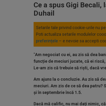
90%
Ce a spus Gigi Becali, l
Duhail
Setarile tale privind cookie-urile nu p
Poti actualiza setarile modulelor coo
preferințele
– e nevoie sa accepti coo
"
Am negociat cu ei, au zis să dea banii
funcție de meciuri jucate, că ei riscă,
Le-am zis că trebuie să riști, dacă vre
Am ajuns la o concluzie. Au zis să de
meciuri. Am zis de ce să dea patru? 
și în septembrie încă 1.5.
Dacă mă calific, nu mai dați nimic, c