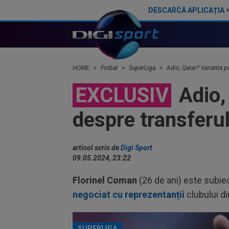
DESCARCĂ APLICAȚIA
Gigi Becali a spus totul despre instalarea lui Dan Petrescu la FCSB: ”A fost ideea lui MM” / ”Asta mă deranja”
HOME
Fotbal
SuperLiga
Adio, Qatar? Varianta pr
EXCLUSIV
Adio, 
despre transferul 
articol scris de
Digi Sport
09.05.2024, 23:22
Florinel Coman
(26 de ani) este subie
negociat cu reprezentanții
clubului d
SUPERLIGA