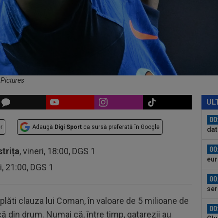
00
pro
CFR
00
ți 
cân
00
CFR
 Pictures
00
dat
UL
”Șt
00
r
Adaugă
Digi Sport
ca sursă preferată în Google
eur
00
strița
, vineri, 18:00, DGS 1
ser
ri, 21:00, DGS 1
0-2.
00
Clu
afar
va plăti clauza lui Coman, în valoare de 5 milioane de
23
ă din drum. Numai că, între timp, qatarezii au