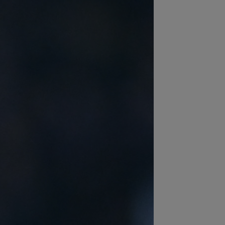
:08
Mai rău decât CFR Cluj: scorul
ii în Europa! La pauză erau conduși cu
..
:01
EXCLUSIV
Folha, OUT de la CFR
j după dezastrul cu Tromso! ”Îi dau
ă pe toți!”...
:52
EXCLUSIV
Gigi Becali: ”Am
dut un jucător pe 3.000.000 €”
:44
Enervat după ce a aflat că Rodri
transferă la Barcelona, Mourinho s-a
 de...
:42
Antrenorul lui Tromso a surprins
toată lumea, după 5-0 cu CFR: ”Mai e
.