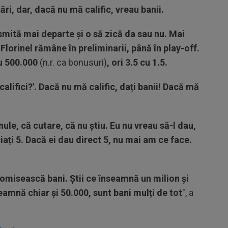
cări, dar, dacă nu mă calific, vreau banii.
mită mai departe și o să zică da sau nu. Mai
Florinel rămâne în preliminarii, până în play-off.
cu 500.000
(n.r. ca bonusuri)
, ori 3.5 cu 1.5.
califici?'. Dacă nu mă calific, dați banii! Dacă mă
nule, că cutare, că nu știu. Eu nu vreau să-l dau,
ciați 5. Dacă ei dau direct 5, nu mai am ce face.
onomisească bani. Știi ce înseamnă un milion și
eamnă chiar și 50.000, sunt bani mulți de tot
", a