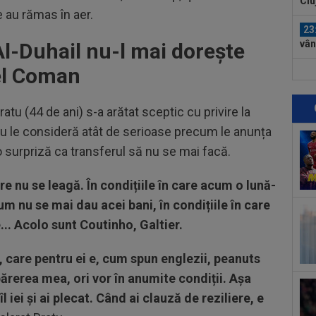
vân
e au rămas în aer.
23
se 
Al-Duhail nu-l mai dorește
dus
nel Coman
23
pe 
un..
ratu (44 de ani) s-a arătat sceptic cu privire la
00
e nu le consideră atât de serioase precum le anunța
pro
CFR
i o surpriză ca transferul să nu se mai facă.
00
ți 
re nu se leagă. În condițiile în care acum o lună-
cân
00
m nu se mai dau acei bani, în condițiile în care
CFR
... Acolo sunt Coutinho, Galtier.
00
care pentru ei e, cum spun englezii, peanuts
dat
”Șt
 părerea mea, ori vor în anumite condiții. Așa
00
l iei și ai plecat. Când ai clauză de reziliere, e
eur