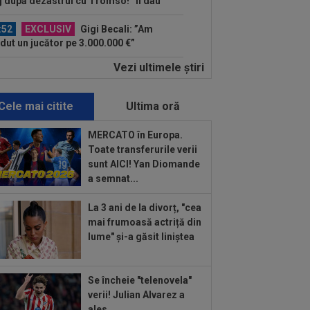
dut un jucător pe 3.000.000 €”
:44
Enervat după ce a aflat că Rodri
transferă la Barcelona, Mourinho s-a
 de...
Vezi ultimele ştiri
:42
Antrenorul lui Tromso a surprins
toată lumea, după 5-0 cu CFR: ”Mai e
.
Cele mai citite
Ultima oră
:43
EXCLUSIV
Lovitură de
porții: Ioan Varga, gata să renunțe la
MERCATO în Europa.
 și să preia alt club...
Toate transferurile verii
:41
EXCLUSIV
Gigi Becali: ”Hai să-
sunt AICI! Yan Diomande
spun ce face Mihai Stoica. E prima oară
a semnat...
d o zic”
:34
EXCLUSIV
Dorit iar de Varga la
La 3 ani de la divorț, "cea
 Cluj, Edi Iordănescu a luat decizia!
mai frumoasă actriță din
lume" și-a găsit liniștea
:22
EXCLUSIV
Gică Craioveanu a
 declarația serii, după KuPS - Craiova:
ii cine mă...
Se încheie "telenovela"
:12
Barcelona, 180 de milioane de
verii! Julian Alvarez a
o pentru Rodri!
ales