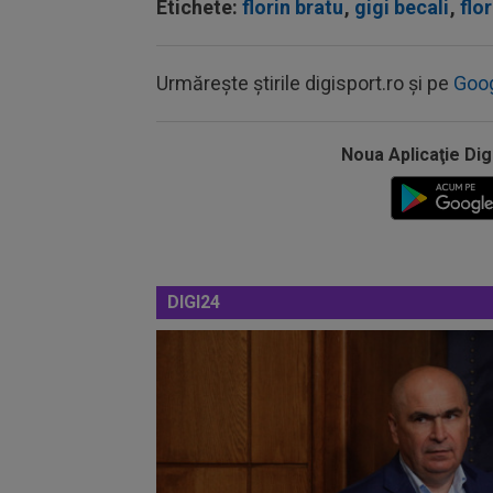
Etichete:
florin bratu
,
gigi becali
,
flo
Urmărește știrile digisport.ro și pe
Goo
Noua Aplicaţie Dig
DIGI24