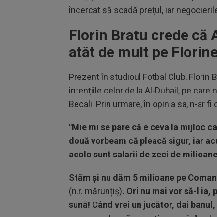
încercat să scadă prețul, iar negocieril
Florin Bratu crede că 
atât de mult pe Flori
Prezent în studioul Fotbal Club, Florin B
intențiile celor de la Al-Duhail, pe car
Becali. Prin urmare, în opinia sa, n-ar f
"Mie mi se pare că e ceva la mijloc ca
două vorbeam că pleacă sigur, iar acu
acolo sunt salarii de zeci de milioane
Stăm și nu dăm 5 milioane pe Coman, 
(n.r. mărunțiș)
. Ori nu mai vor să-l ia,
sună! Când vrei un jucător, dai banul, î