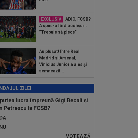
EXCLUSIV
ADIO, FCSB?
A spus-o fără ocolișuri:
”Trebuie să plece”
Au plusat! Între Real
Madrid și Arsenal,
Vinicius Junior a ales și
semnează...
NDAJUL ZILEI
 putea lucra împreună Gigi Becali și
n Petrescu la FCSB?
DA
NU