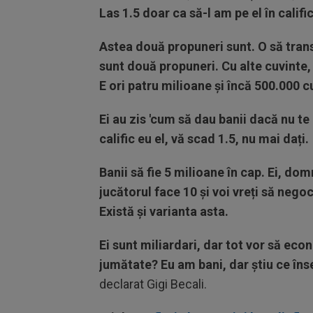
Las 1.5 doar ca să-l am pe el în califi
Astea două propuneri sunt. O să trans
sunt două propuneri. Cu alte cuvinte, 
E ori patru milioane și încă 500.000 
Ei au zis 'cum să dau banii dacă nu te 
calific eu el, vă scad 1.5, nu mai dați.
Banii să fie 5 milioane în cap. Ei, dom
jucătorul face 10 și voi vreți să nego
Există și varianta asta.
Ei sunt miliardari, dar tot vor să ec
jumătate? Eu am bani, dar știu ce îns
declarat Gigi Becali.