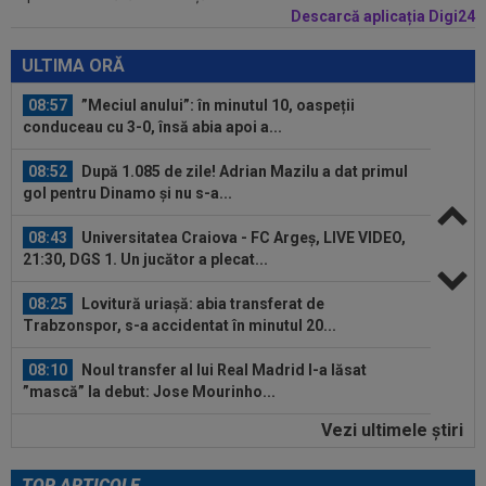
Descarcă aplicația Digi24
08:58
Hakan Calhanoglu a ”dat din casă”! Ce
obiective a setat Cristi Chivu la Inter...
ULTIMA ORĂ
08:57
”Meciul anului”: în minutul 10, oaspeții
conduceau cu 3-0, însă abia apoi a...
08:52
După 1.085 de zile! Adrian Mazilu a dat primul
gol pentru Dinamo și nu s-a...
08:43
Universitatea Craiova - FC Argeș, LIVE VIDEO,
21:30, DGS 1. Un jucător a plecat...
08:25
Lovitură uriașă: abia transferat de
Trabzonspor, s-a accidentat în minutul 20...
08:10
Noul transfer al lui Real Madrid l-a lăsat
”mască” la debut: Jose Mourinho...
Vezi ultimele ştiri
08:05
Belgienii s-au convins de Darius Olaru, după
primul gol la Union Saint-Gilloise
TOP ARTICOLE