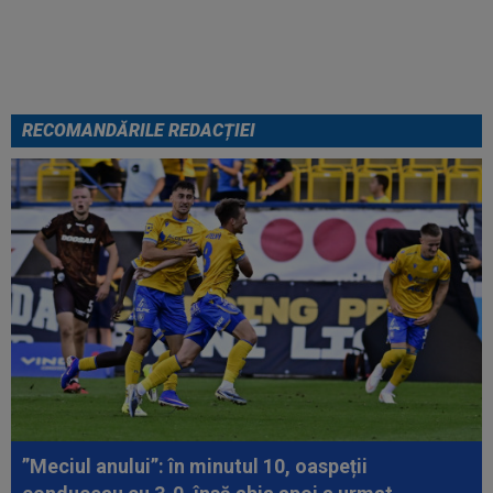
Becali spunea: ”Pregătesc o
bombă! Bani mulți”
RECOMANDĂRILE REDACȚIEI
”Meciul anului”: în minutul 10, oaspeții