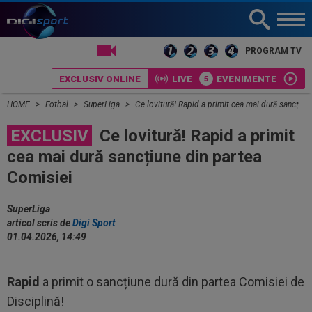
LIVE TV
PROGRAM TV
EXCLUSIV ONLINE
LIVE
EVENIMENTE
HOME
Fotbal
SuperLiga
Ce lovitură! Rapid a primit cea mai dură sancțiune din partea Comisiei
EXCLUSIV
Ce lovitură! Rapid a primit
cea mai dură sancțiune din partea
Comisiei
SuperLiga
articol scris de
Digi Sport
01.04.2026, 14:49
Rapid
a primit o sancțiune dură din partea Comisiei de
Disciplină!