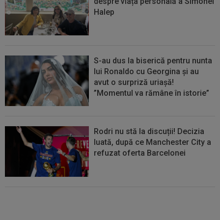
despre viața personală a Simonei
Halep
S-au dus la biserică pentru nunta
lui Ronaldo cu Georgina și au
avut o surpriză uriașă!
”Momentul va rămâne în istorie”
Rodri nu stă la discuții! Decizia
luată, după ce Manchester City a
refuzat oferta Barcelonei
Cel mai bine plătit jucător din
SuperLigă a devenit liber! Gigi