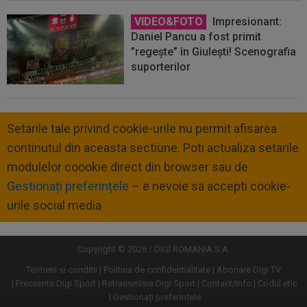
VIDEO&FOTO
Impresionant:
Daniel Pancu a fost primit
”regește” în Giulești! Scenografia
suporterilor
Setarile tale privind cookie-urile nu permit afisarea
continutul din aceasta sectiune. Poti actualiza setarile
modulelor coookie direct din browser sau de
Gestionați preferințele
– e nevoie sa accepti cookie-
urile social media
Copyright © 2026 / DIGI ROMANIA S.A.
Termeni si conditii
Politica de confidentialitate
Abonare Digi TV
Frecvente Digi Sport
Retransmisie Digi Sport
Contact/Info
Codul etic
Gestionați preferințele