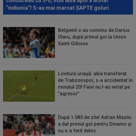
conduceau cu 3-0, însă abia apoi a urmat
”nebunia”! S-au mai marcat ȘAPTE goluri
Belgienii s-au convins de Darius
Olaru, după primul gol la Union
Saint-Gilloise
Lovitură uriașă: abia transferat
de Trabzonspor, s-a accidentat în
minutul 20! Fanii nu l-au iertat pe
”agresor”
După 1.085 de zile! Adrian Mazilu
a dat primul gol pentru Dinamo și
nu s-a ferit deloc