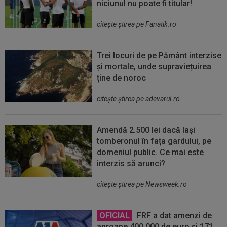
niciunul nu poate fi titular!
citeşte ştirea pe Fanatik.ro
Trei locuri de pe Pământ interzise
și mortale, unde supraviețuirea
ține de noroc
citeşte ştirea pe adevarul.ro
Amendă 2.500 lei dacă lași
tomberonul în fața gardului, pe
domeniul public. Ce mai este
interzis să arunci?
citeşte ştirea pe Newsweek.ro
OFICIAL
FRF a dat amenzi de
aproape 400.000 de euro și 171