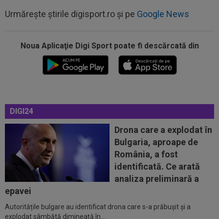
Urmărește știrile digisport.ro și pe
Google News
Noua Aplicaţie Digi Sport poate fi descărcată din
08:52
După 1.085 de zile! Adrian Mazilu a dat primul
gol pentru Dinamo și nu s-a...
08:43
Universitatea Craiova - FC Argeș, LIVE VIDEO,
21:30, DGS 1. Un jucător a plecat...
DIGI24
08:25
Lovitură uriașă: abia transferat de
Trabzonspor, s-a accidentat în minutul 20...
Drona care a explodat în
Bulgaria, aproape de
08:10
Noul transfer al lui Real Madrid l-a lăsat
România, a fost
”mască” la debut: Jose Mourinho...
identificată. Ce arată
08:05
Belgienii s-au convins de Darius Olaru, după
analiza preliminară a
primul gol la Union Saint-Gilloise
epavei
Autoritățile bulgare au identificat drona care s-a prăbușit și a
09:03
Petrolul - Oțelul, LIVE VIDEO, 18:30, Digi Sport
explodat sâmbătă dimineață în...
1. Moldovenii s-au impus cu...