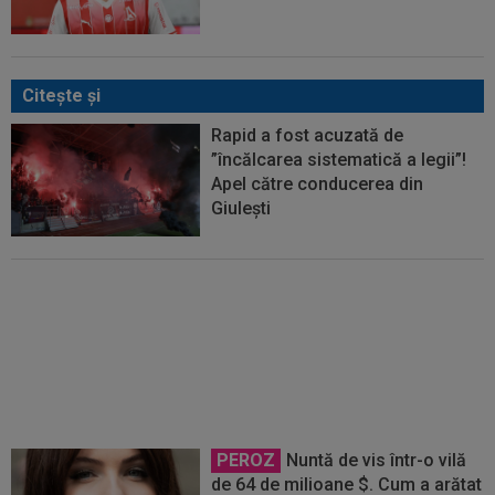
Citeşte şi
Rapid a fost acuzată de
”încălcarea sistematică a legii”!
Apel către conducerea din
Giulești
Președintele de la Vulturii
Fărcășești a reacționat, după ce
FRF a dictat 171 de luni de
suspendare. Ce urmează
PEROZ
Nuntă de vis într-o vilă
de 64 de milioane $. Cum a arătat