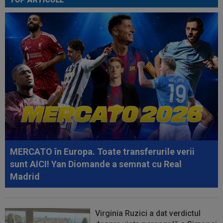
09:03
Petrolul - Oțelul, LIVE VIDEO, 18:30, Digi Sport
1. Moldovenii s-au impus cu...
08:58
Hakan Calhanoglu a ”dat din casă”! Ce
obiective a setat Cristi Chivu la Inter...
08:57
”Meciul anului”: în minutul 10, oaspeții
conduceau cu 3-0, însă abia apoi a...
08:52
După 1.085 de zile! Adrian Mazilu a dat primul
gol pentru Dinamo și nu s-a...
08:43
Universitatea Craiova - FC Argeș, LIVE VIDEO,
21:30, DGS 1. Un jucător a plecat...
MERCATO în Europa. Toate transferurile verii
sunt AICI! Yan Diomande a semnat cu Real
Madrid
Virginia Ruzici a dat verdictul