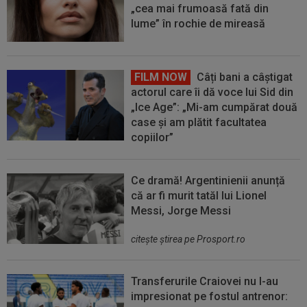
„cea mai frumoasă fată din
lume” în rochie de mireasă
FILM NOW
Câți bani a câștigat
actorul care îi dă voce lui Sid din
„Ice Age”: „Mi-am cumpărat două
case și am plătit facultatea
copiilor”
Ce dramă! Argentinienii anunță
că ar fi murit tatăl lui Lionel
Messi, Jorge Messi
citeşte ştirea pe Prosport.ro
Transferurile Craiovei nu l-au
impresionat pe fostul antrenor: