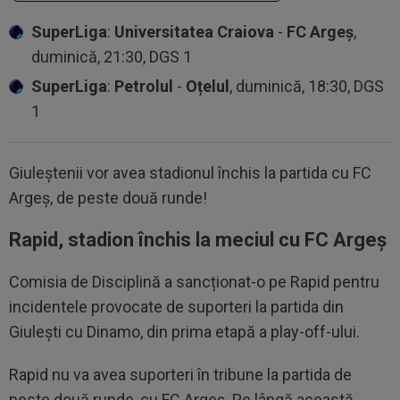
SuperLiga
:
Universitatea Craiova
-
FC Argeș
,
duminică, 21:30, DGS 1
SuperLiga
:
Petrolul
-
Oțelul
, duminică, 18:30, DGS
1
Giuleștenii vor avea stadionul închis la partida cu FC
Argeș, de peste două runde!
Rapid, stadion închis la meciul cu FC Argeș
Comisia de Disciplină a sancționat-o pe Rapid pentru
incidentele provocate de suporteri la partida din
Giulești cu Dinamo, din prima etapă a play-off-ului.
Rapid nu va avea suporteri în tribune la partida de
peste două runde, cu FC Argeș. Pe lângă această