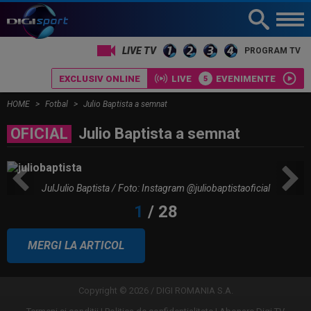
LIVE TV
PROGRAM TV
EXCLUSIV ONLINE
LIVE
EVENIMENTE
HOME
Fotbal
Julio Baptista a semnat
OFICIAL
Julio Baptista a semnat
CELE MAI CITITE
JulJulio Baptista / Foto: Instagram @juliobaptistaoficial
MERCATO în Europa. Toate
transferurile verii sunt AICI! Yan Diomande a semnat...
MERGI LA ARTICOL
Lovitură de teatru, cu o zi înainte de
Copyright © 2026 / DIGI ROMANIA S.A.
nuntă: Cristiano Ronaldo și Georgina...