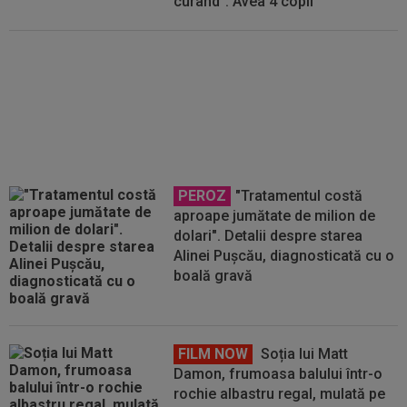
curând”. Avea 4 copii
Pe modelul Super Bowl! Știm ce
vedete vor face un show total la
finala Cupei Mondiale 2026
PEROZ
"Tratamentul costă
aproape jumătate de milion de
dolari". Detalii despre starea
Alinei Pușcău, diagnosticată cu o
boală gravă
FILM NOW
Soția lui Matt
Damon, frumoasa balului într-o
rochie albastru regal, mulată pe