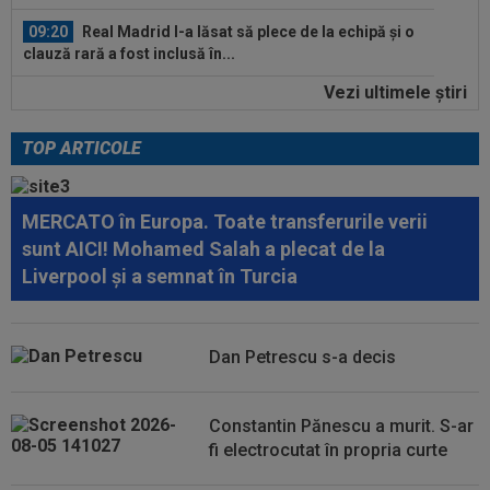
09:16
40.000.000€ pentru transfer! Inter și Cristi
Chivu s-au pus de acord
Vezi ultimele ştiri
10:08
Suma uriașă care i se reține lui Cornel Dinu din
pensie, după ce a pierdut...
TOP ARTICOLE
09:53
A venit anunțul cel mare: Vinicius Junior a spus
"DA" și semnează!
MERCATO în Europa. Toate transferurile verii
09:45
Mirel Rădoi și-a spus nemulțumirea de la
sunt AICI! Mohamed Salah a plecat de la
Gaziantep
Liverpool și a semnat în Turcia
09:38
Gigi Becali a lansat oferta: ”1,5 milioane de
euro”
Dan Petrescu s-a decis
09:36
Atenție, Craiova! Finlandezii și-au făcut temele
și au descifrat cum vor aborda...
Constantin Pănescu a murit. S-ar
fi electrocutat în propria curte