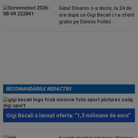
Gata! Dinamo s-a decis, la 24 de
ore după ce Gigi Becali i l-a oferit
gratis pe Dennis Politic
Lovitură de teatru: Denis Drăguș!
În pole-position pentru transferul
său
RECOMANDĂRILE REDACȚIEI
Gigi Becali a lansat oferta: ”1,5 milioane de euro”