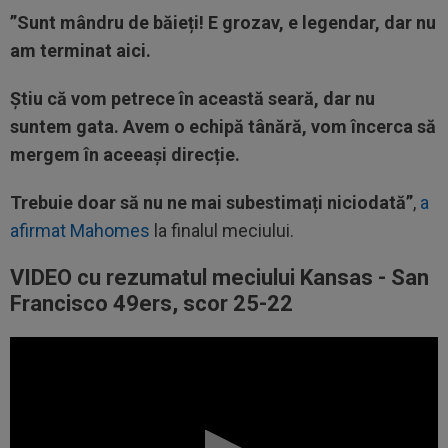
”Sunt mândru de băieți! E grozav, e legendar, dar nu
am terminat aici.
Știu că vom petrece în această seară, dar nu
suntem gata. Avem o echipă tânără, vom încerca să
mergem în aceeași direcție.
Trebuie doar să nu ne mai subestimați niciodată”
,
a
afirmat Mahomes
la finalul meciului.
VIDEO cu rezumatul meciului
Kansas -
San
Francisco 49ers
, scor 25-22