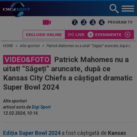
LIVE TV
PROGRAM TV
EXCLUSIV ONLINE
LIVE
EVENIMENTE
HOME
Alte sporturi
Patrick Mahomes nu a uitat! ”Săgeți” aruncate, după ce Kansas City Chiefs a câștigat dramatic Super Bowl 2024
VIDEO&FOTO
Patrick Mahomes nu a
uitat! ”Săgeți” aruncate, după ce
Kansas City Chiefs a câștigat dramatic
Super Bowl 2024
Alte sporturi
articol scris de
Digi Sport
12.02.2024, 10:16
Ediția Super Bowl 2024
a fost câștigată de
Kansas