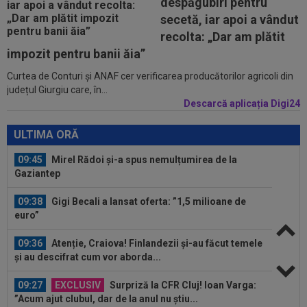
despăgubiri pentru
Chivu s-au pus de acord
secetă, iar apoi a vândut
10:08
Suma uriașă care i se reține lui Cornel Dinu din
recolta: „Dar am plătit
pensie, după ce a pierdut...
impozit pentru banii ăia”
Curtea de Conturi și ANAF cer verificarea producătorilor agricoli din
09:53
A venit anunțul cel mare: Vinicius Junior a spus
județul Giurgiu care, în...
"DA" și semnează!
Descarcă aplicația Digi24
09:45
Mirel Rădoi și-a spus nemulțumirea de la
Gaziantep
ULTIMA ORĂ
09:38
Gigi Becali a lansat oferta: ”1,5 milioane de
euro”
09:36
Atenție, Craiova! Finlandezii și-au făcut temele
și au descifrat cum vor aborda...
09:27
EXCLUSIV
Surpriză la CFR Cluj! Ioan Varga:
”Acum ajut clubul, dar de la anul nu știu...
09:20
Real Madrid l-a lăsat să plece de la echipă și o
clauză rară a fost inclusă în...