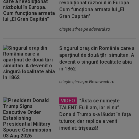
revoluționat războiul în Europa.
Cum funcționa armata lui „El
Gran Capitán”
citeşte ştirea pe adevarul.ro
Singurul oraș din România care a
aparținut de două țări simultan. A
devenit o singură localitate abia
în 1862
citeşte ştirea pe Newsweek.ro
VIDEO
”Ăsta se numește
TALENT. Eu îl am, iar ei nu”.
Donald Trump s-a lăudat în fața
tuturor, dar replica a venit
imediat: trișează!