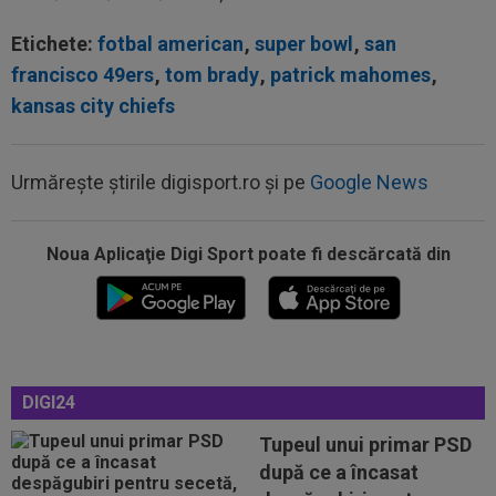
Etichete:
fotbal american
,
super bowl
,
san
francisco 49ers
,
tom brady
,
patrick mahomes
,
kansas city chiefs
Urmărește știrile digisport.ro și pe
Google News
09:38
Gigi Becali a lansat oferta: ”1,5 milioane de
euro”
Noua Aplicaţie Digi Sport poate fi descărcată din
09:36
Atenție, Craiova! Finlandezii și-au făcut temele
și au descifrat cum vor aborda...
09:27
EXCLUSIV
Surpriză la CFR Cluj! Ioan Varga:
”Acum ajut clubul, dar de la anul nu știu...
DIGI24
09:20
Real Madrid l-a lăsat să plece de la echipă și o
clauză rară a fost inclusă în...
Tupeul unui primar PSD
după ce a încasat
09:16
40.000.000€ pentru transfer! Inter și Cristi