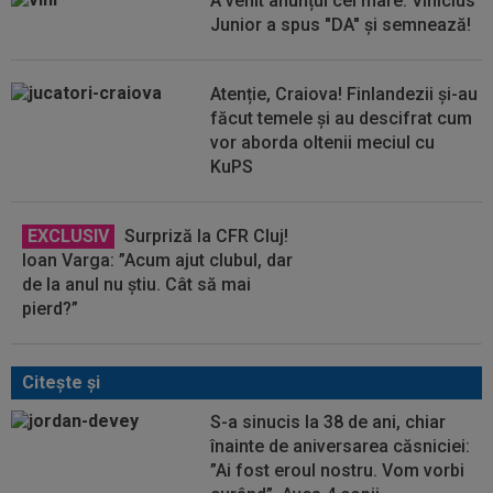
A venit anunțul cel mare: Vinicius
Junior a spus "DA" și semnează!
Atenție, Craiova! Finlandezii și-au
făcut temele și au descifrat cum
vor aborda oltenii meciul cu
KuPS
EXCLUSIV
Surpriză la CFR Cluj!
Ioan Varga: ”Acum ajut clubul, dar
de la anul nu știu. Cât să mai
pierd?”
Citeşte şi
S-a sinucis la 38 de ani, chiar
înainte de aniversarea căsniciei:
”Ai fost eroul nostru. Vom vorbi