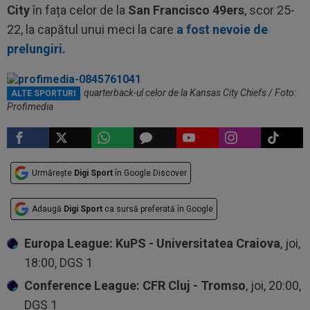
City
în fața celor de la
San Francisco 49ers
, scor 25-
22, la capătul unui meci la care
a fost nevoie de
prelungiri.
Patrick Mahomes, quarterback-ul celor de la Kansas City Chiefs / Foto:
ALTE SPORTURI
Profimedia
Urmărește
Digi Sport
în Google Discover
Adaugă
Digi Sport
ca sursă preferată în Google
Europa League: KuPS - Universitatea Craiova
, joi,
18:00, DGS 1
Conference League: CFR Cluj - Tromso
, joi, 20:00,
DGS 1