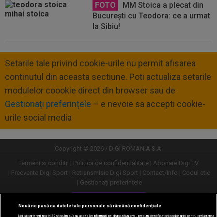
FOTO
MM Stoica a plecat din
București cu Teodora: ce a urmat
la Sibiu!
Setarile tale privind cookie-urile nu permit afisarea
continutul din aceasta sectiune. Poti actualiza setarile
modulelor coookie direct din browser sau de
Gestionați preferințele
– e nevoie sa accepti cookie-
urile social media
Copyright © 2026 / DIGI ROMANIA S.A.
Termeni si conditii
Politica de confidentialitate
Abonare Digi TV
Frecvente Digi Sport
Retransmisie Digi Sport
Contact/Info
Codul etic
Gestionați preferințele
Versiune desktop
Nouă ne pasă ca datele tale personale să rămână confidențiale
Noi și partenerii noștri
30
stocăm și/sau accesăm informații pe dispozitivul dvs., precum identificatorii cookie unici pentru prelucrarea