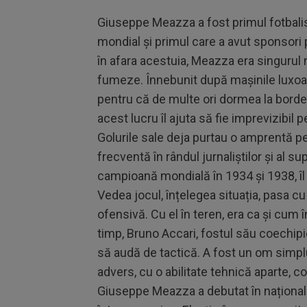
Giuseppe Meazza a fost primul fotbalist 
mondial și primul care a avut sponsori 
în afara acestuia, Meazza era singurul m
fumeze. Înnebunit după mașinile luxoa
pentru că de multe ori dormea la bordel
acest lucru îl ajuta să fie imprevizibil 
Golurile sale deja purtau o amprentă p
frecventă în rândul jurnaliștilor și al su
campioană mondială în 1934 și 1938, îl
Vedea jocul, înțelegea situația, pasa cu
ofensivă. Cu el în teren, era ca și cum 
timp, Bruno Accari, fostul său coechip
să audă de tactică. A fost un om simpl
advers, cu o abilitate tehnică aparte, c
Giuseppe Meazza a debutat în naționala 