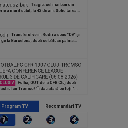
Tragic: cel mai bun din
orie a murit subit, la 43 de ani. Solicitarea...
Transferul verii: Rodri a spus ”DA” și
ge la Barcelona, după ce bătuse palma...
CLUSIV
Folha, OUT de la CFR Cluj după
astrul cu Tromso! ”Îi dau afară pe toți!”...
Program TV
Recomandări TV