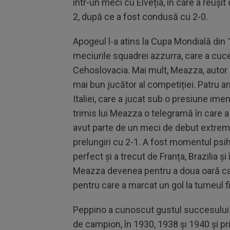
într-un meci cu Elveția, în care a reuși
2, după ce a fost condusă cu 2-0.
Apogeul l-a atins la Cupa Mondială din 1
meciurile squadrei azzurra, care a cucer
Cehoslovacia. Mai mult, Meazza, autor a
mai bun jucător al competiției. Patru an
Italiei, care a jucat sub o presiune im
trimis lui Meazza o telegramă în care a sc
avut parte de un meci de debut extrem d
prelungiri cu 2-1. A fost momentul psi
perfect și a trecut de Franța, Brazilia și
Meazza devenea pentru a doua oară camp
pentru care a marcat un gol la turneul f
Peppino a cunoscut gustul succesului și l
de campion, în 1930, 1938 și 1940 și prim