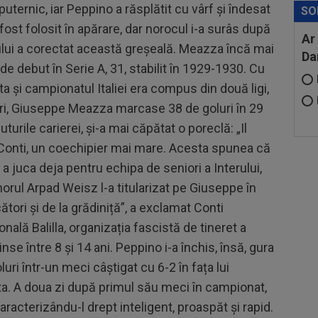
puternic, iar Peppino a răsplătit cu vârf și îndesat
SO
 fost folosit în apărare, dar norocul i-a surâs după
Ar
rului a corectat această greșeală. Meazza încă mai
Da
de debut în Serie A, 31, stabilit în 1929-1930. Cu
ta și campionatul Italiei era compus din două ligi,
-uri, Giuseppe Meazza marcase 38 de goluri în 29
turile carierei, și-a mai căpătat o poreclă: „Il
o Conti, un coechipier mai mare. Acesta spunea că
 a juca deja pentru echipa de seniori a Interului,
norul Arpad Weisz l-a titularizat pe Giuseppe în
ori și de la grădiniță”, a exclamat Conti
nală Balilla, organizația fascistă de tineret a
inse între 8 și 14 ani. Peppino i-a închis, însă, gura
ri într-un meci câștigat cu 6-2 în fața lui
a. A doua zi după primul său meci în campionat,
aracterizându-l drept inteligent, proaspăt și rapid.