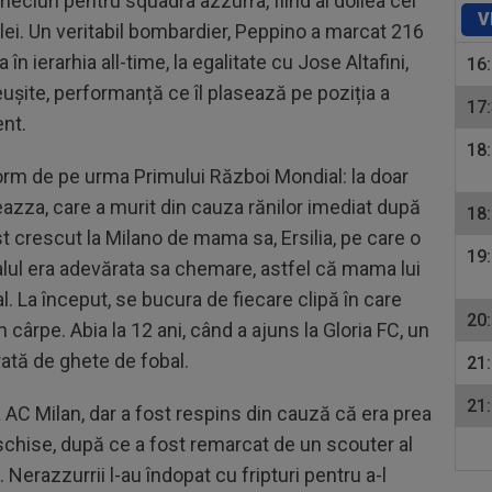
eciuri pentru squadra azzurra, fiind al doilea cel
V
alei. Un veritabil bombardier, Peppino a marcat 216
a în ierarhia all-time, la egalitate cu Jose Altafini,
16
reușite, performanță ce îl plasează pe poziția a
17
ent.
18
rm de pe urma Primului Război Mondial: la doar
Meazza, care a murit din cauza rănilor imediat după
18
t crescut la Milano de mama sa, Ersilia, pe care o
19
balul era adevărata sa chemare, astfel că mama lui
l. La început, se bucura de fiecare clipă în care
20
 cârpe. Abia la 12 ani, când a ajuns la Gloria FC, un
ată de ghete de fobal.
21
21
la AC Milan, dar a fost respins din cauză că era prea
deschise, după ce a fost remarcat de un scouter al
. Nerazzurrii l-au îndopat cu fripturi pentru a-l