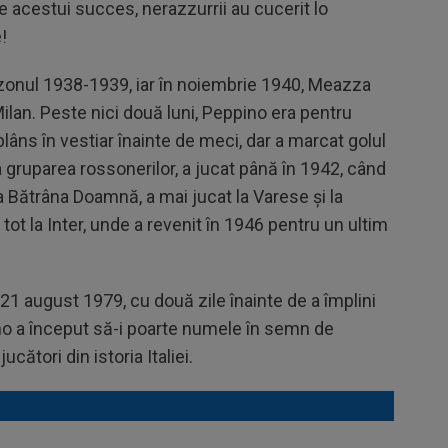
ie acestui succes, nerazzurrii au cucerit lo
!
sezonul 1938-1939, iar în noiembrie 1940, Meazza
Milan. Peste nici două luni, Peppino era pentru
plâns în vestiar înainte de meci, dar a marcat golul
La gruparea rossonerilor, a jucat până în 1942, când
a Bătrâna Doamnă, a mai jucat la Varese și la
 tot la Inter, unde a revenit în 1946 pentru un ultim
21 august 1979, cu două zile înainte de a împlini
lano a început să-i poarte numele în semn de
cători din istoria Italiei.