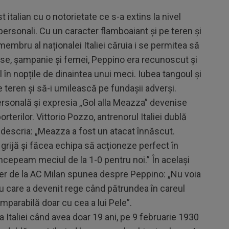
italian cu o notorietate ce s-a extins la nivel
personali. Cu un caracter flamboaiant și pe teren și
embru al naționalei Italiei căruia i se permitea să
se, șampanie și femei, Peppino era recunoscut și
 în nopțile de dinaintea unui meci. Iubea tangoul și
pe teren și să-i umilească pe fundașii adverși.
ersonală și expresia „Gol alla Meazza” devenise
porterilor. Vittorio Pozzo, antrenorul Italiei dublă
 descria: „Meazza a fost un atacat înnăscut.
 grijă și făcea echipa să acționeze perfect în
începeam meciul de la 1-0 pentru noi.” În același
ier de la AC Milan spunea despre Peppino: „Nu voia
u care a devenit rege când pătrundea în careul
omparabilă doar cu cea a lui Pele”.
Italiei când avea doar 19 ani, pe 9 februarie 1930