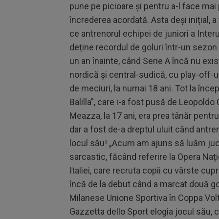
pune pe picioare și pentru a-l face mai 
încrederea acordată. Asta deși inițial, a
ce antrenorul echipei de juniori a Inte
deține recordul de goluri într-un sezon 
un an înainte, când Serie A încă nu exis
nordică și central-sudică, cu play-off
de meciuri, la numai 18 ani. Tot la începu
Balilla”, care i-a fost pusă de Leopold
Meazza, la 17 ani, era prea tânăr pentru
dar a fost de-a dreptul uluit când antre
locul său! „Acum am ajuns să luăm jucăt
sarcastic, făcând referire la Opera Națio
Italiei, care recruta copii cu vârste cupr
încă de la debut când a marcat două golu
Milanese Unione Sportiva în Coppa Volt
Gazzetta dello Sport elogia jocul său, c