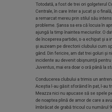
Totodată, a fost de trei ori golgeterul
Centrale, în care Inter a jucat și o fina
a remarcat mereu prin stilul său intens 
probleme. Șansa sa era că locuia în apr
ajungă la timp înaintea meciurilor. O dat
de începerea partidei, s-a echipat și a i
și auzeam pe directorii clubului cum 
gând. Din fericire, am dat trei goluri ș
incidente au devenit obișnuință pentru
Juventus, mai era doar o oră până la sta
Conducerea clubului a trimis un antre
Aceștia l-au găsit sforăind în pat, l-au t
Meazza nici nu apucase să se spele pe
de noaptea plină de amor de care a avut 
îmbrăcat de grabă tricoul cu numărul 9,