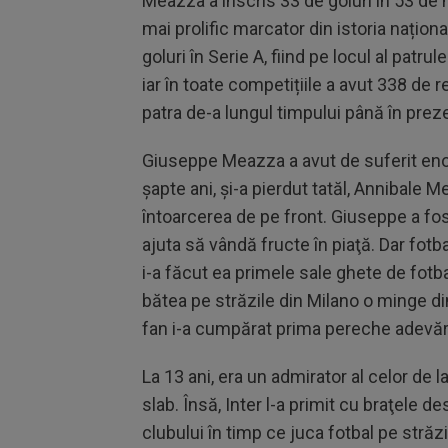
Meazza a înscris 33 de goluri în 53 de m
mai prolific marcator din istoria națion
goluri în Serie A, fiind pe locul al patrule
iar în toate competițiile a avut 338 de 
patra de-a lungul timpului până în prez
Giuseppe Meazza a avut de suferit eno
șapte ani, şi-a pierdut tatăl, Annibale 
întoarcerea de pe front. Giuseppe a fos
ajuta să vândă fructe în piaţă. Dar fot
i-a făcut ea primele sale ghete de fotba
bătea pe străzile din Milano o minge din
fan i-a cumpărat prima pereche adevăr
La 13 ani, era un admirator al celor de 
slab. Însă, Inter l-a primit cu braţele 
clubului în timp ce juca fotbal pe străzi