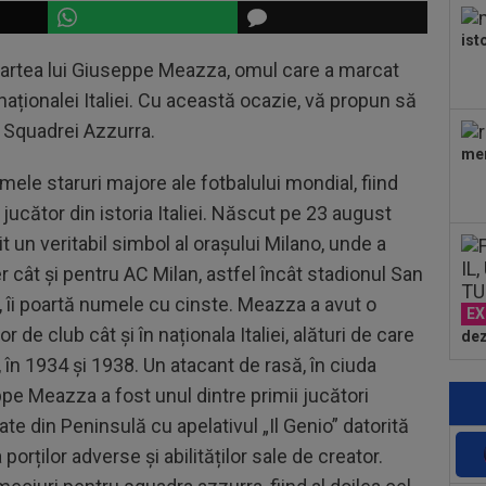
ist
oartea lui Giuseppe Meazza, omul care a marcat
a naționalei Italiei. Cu această ocazie, vă propun să
 Squadrei Azzurra.
mer
ele staruri majore ale fotbalului mondial, fiind
jucător din istoria Italiei. Născut pe 23 august
t un veritabil simbol al orașului Milano, unde a
r cât și pentru AC Milan, astfel încât stadionul San
n, îi poartă numele cu cinste. Meazza a avut o
EX
r de club cât și în naționala Italiei, alături de care
dez
în 1934 și 1938. Un atacant de rasă, în ciuda
ppe Meazza a fost unul dintre primii jucători
ate din Peninsulă cu apelativul „Il Genio” datorită
a porților adverse și abilităților sale de creator.