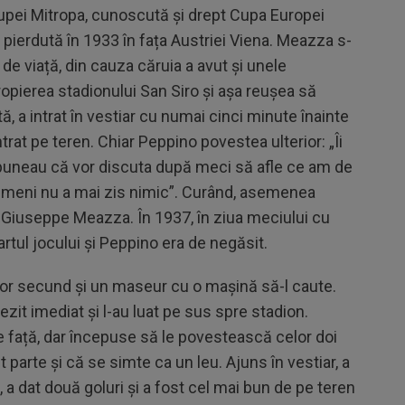
 Cupei Mitropa, cunoscută și drept Cupa Europei
lă, pierdută în 1933 în fața Austriei Viena. Meazza s-
de viață, din cauza căruia a avut și unele
opierea stadionului San Siro și așa reușea să
ă, a intrat în vestiar cu numai cinci minute înainte
ntrat pe teren. Chiar Peppino povestea ulterior: „Îi
spuneau că vor discuta după meci să afle ce am de
i nimeni nu a mai zis nimic”. Curând, asemenea
 Giuseppe Meazza. În 1937, în ziua meciului cu
rtul jocului și Peppino era de negăsit.
nor secund și un maseur cu o mașină să-l caute.
rezit imediat și l-au luat pe sus spre stadion.
 față, dar începuse să le povestească celor doi
parte și că se simte ca un leu. Ajuns în vestiar, a
 a dat două goluri și a fost cel mai bun de pe teren