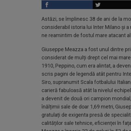
Astăzi, se împlinesc 38 de ani de la m
considerabil istoria lui Inter Milano și 
ne reamintim de fostul mare atacant al
Giuseppe Meazza a fost unul dintre prim
considerat de mulți drept cel mai mare 
1910, Peppino, cum era alintat, a deveni
scris pagini de legendă atât pentru Inte
Siro, supranumit Scala fotbalului Italia
carieră fabuloasă atât la nivelul echipelo
a devenit de două ori campion mondial, 
înălțimii sale de doar 1,69 metri, Giuse
gratulați de exigenta presă de specialit
calităților sale tehnice, eficienței în faț