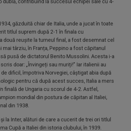
t o dublă, contribuind la succesul echipei sale cu 4-
934, găzduită chiar de Italia, unde a jucat în toate
it titlul suprem după 2-1 în finala cu
 două reușite la turneul final, a fost desemnat cel
i mai târziu, în Franța, Peppino a fost căpitanul
ensă pusă de dictatorul Benito Mussolini. Acesta i-a
ris doar: „Învingeți sau muriți!” Iar italienii au
e dificil, împotriva Norvegiei, câștigat abia după
hologic pentru că după acest succes, Italia a mers
 în finală de Ungaria cu scorul de 4-2. Astfel,
ion mondial din postura de căpitan al Italiei,
inal din 1938.
a Inter, alături de care a cucerit de trei ori titlul
a Cupă a Italiei din istoria clubului, în 1939.