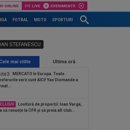
IV ONLINE
LIVE
EVENIMENTE
LIGA
FOTBAL
MOTO
SPORTURI
DAN STEFANESCU
Cele mai citite
Ultima oră
MERCATO în Europa. Toate
nsferurile verii sunt AICI! Yan Diomande a
nat...
CLUSIV
Lovitură de proporții: Ioan Varga,
a să renunțe la CFR și să preia alt club...