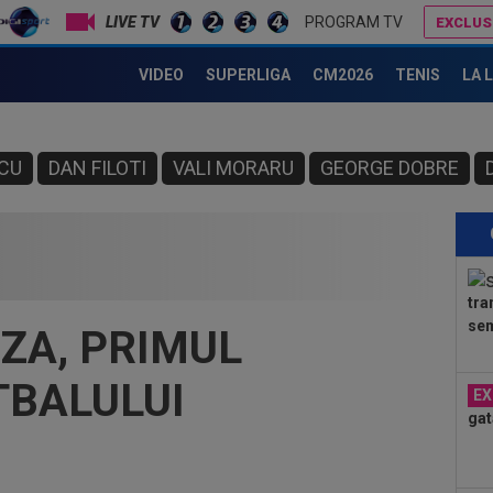
LIVE TV
PROGRAM TV
EXCLUS
VIDEO
SUPERLIGA
CM2026
TENIS
LA 
CU
DAN FILOTI
VALI MORARU
GEORGE DOBRE
tra
sem
ZA, PRIMUL
TBALULUI
EX
gat