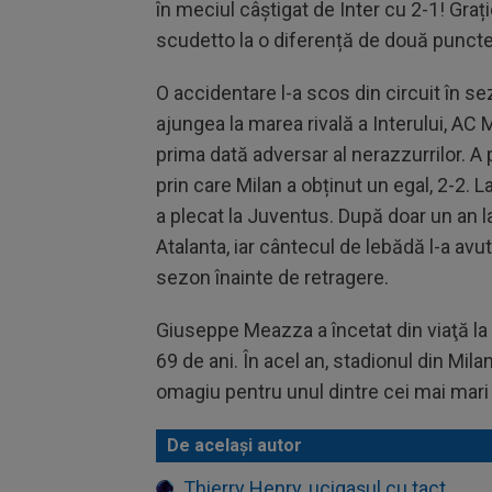
în meciul câștigat de Inter cu 2-1! Graț
scudetto la o diferență de două puncte
O accidentare l-a scos din circuit în 
ajungea la marea rivală a Interului, AC 
prima dată adversar al nerazzurrilor. A 
prin care Milan a obținut un egal, 2-2. 
a plecat la Juventus. După doar un an l
Atalanta, iar cântecul de lebădă l-a avut
sezon înainte de retragere.
Giuseppe Meazza a încetat din viaţă la 
69 de ani. În acel an, stadionul din Mi
omagiu pentru unul dintre cei mai mari ju
De același autor
Thierry Henry, ucigașul cu tact