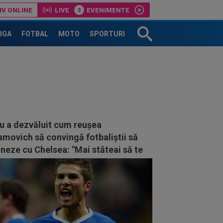
IV ONLINE
LIVE
EVENIMENTE
LIGA
FOTBAL
MOTO
SPORTURI
u a dezvăluit cum reușea
movich să convingă fotbaliștii să
eze cu Chelsea: "Mai stăteai să te
dești?"