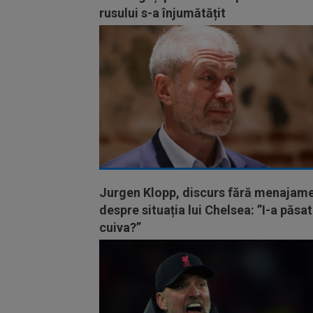
rusului s-a înjumătățit
Jurgen Klopp, discurs fără menajam
despre situația lui Chelsea: ”I-a păsat
cuiva?”