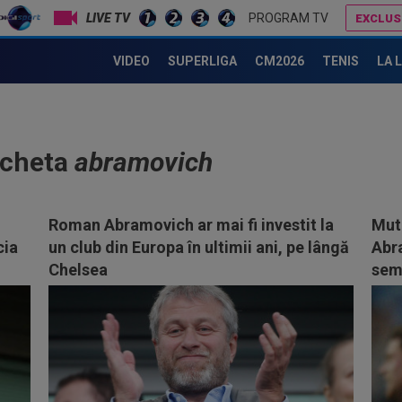
LIVE TV
PROGRAM TV
EXCLUS
VIDEO
SUPERLIGA
CM2026
TENIS
LA 
icheta
abramovich
Roman Abramovich ar mai fi investit la
Mut
cia
un club din Europa în ultimii ani, pe lângă
Abra
Chelsea
semn
gân