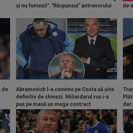
şi nu fumezi!". "Răspunsul" antrenorului
de 
ă de
Abramovich l-a convins pe Costa să uite
Tra
definitiv de chinezi. Miliardarul rus i-a
Plăt
pus pe masă un mega contract
dat 
ac