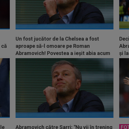
Un fost jucător de la Chelsea a fost
Deci
t că
aproape să-l omoare pe Roman
Abra
Abramovich! Povestea a ieșit abia acum
și 
la iveală
le
Abramovich către Sarri: "Nu vii în trening
FO