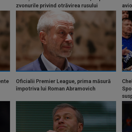
zvonurile privind otrăvirea rusului
avi
ente
Oficialii Premier League, prima măsură
Chel
împotriva lui Roman Abramovich
Spon
sus
de 