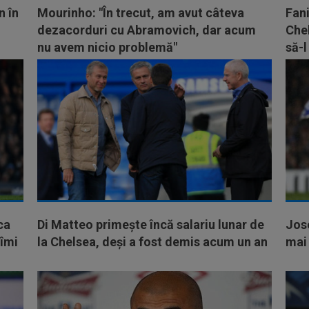
n în
Mourinho: "În trecut, am avut câteva
Fani
dezacorduri cu Abramovich, dar acum
Chel
nu avem nicio problemă"
să-l
ca
Di Matteo primește încă salariu lunar de
Jose
îmi
la Chelsea, deși a fost demis acum un an
mai