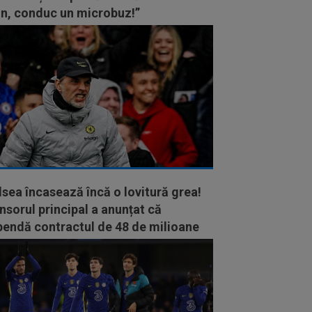
on, conduc un microbuz!”
sea încasează încă o lovitură grea!
sorul principal a anunțat că
pendă contractul de 48 de milioane
euro