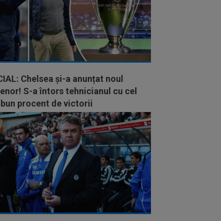
IAL: Chelsea și-a anunțat noul
enor! S-a întors tehnicianul cu cel
bun procent de victorii