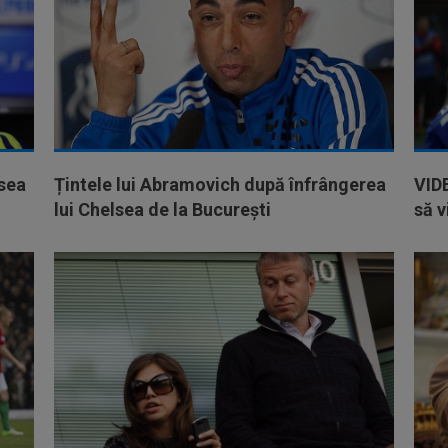
lsea
Țintele lui Abramovich după înfrângerea
VIDE
lui Chelsea de la București
să 