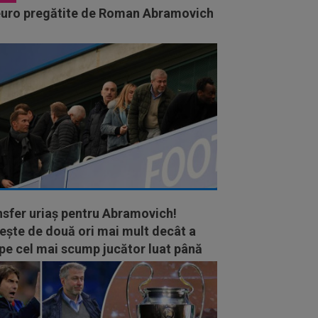
euro pregătite de Roman Abramovich
nsfer uriaş pentru Abramovich!
eşte de două ori mai mult decât a
pe cel mai scump jucător luat până
um