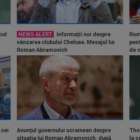
oul
NEWS ALERT
Informații noi despre
Rom
vânzarea clubului Chelsea. Mesajul lui
pent
Roman Abramovich
de c
 cei
Anunțul guvernului ucrainean despre
Tho
situația lui Roman Abramovich, după
la c