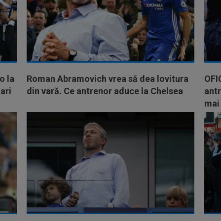
o la
Roman Abramovich vrea să dea lovitura
OFIC
ari
din vară. Ce antrenor aduce la Chelsea
antr
mai 