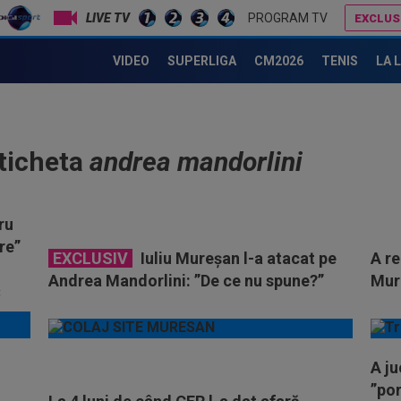
LIVE TV
PROGRAM TV
EXCLUS
VIDEO
SUPERLIGA
CM2026
TENIS
LA 
eticheta
andrea mandorlini
ru
ere”
EXCLUSIV
Iuliu Mureșan l-a atacat pe
A re
Andrea Mandorlini: ”De ce nu spune?”
Mure
A ju
”por