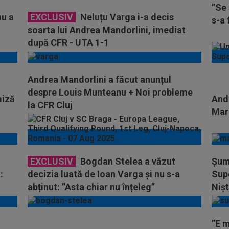
”Se 
nu a
EXCLUSIV
Neluțu Varga i-a decis
s-a 
soarta lui Andrea Mandorlini, imediat
după CFR - UTA 1-1
Andrea Mandorlini a făcut anunțul
despre Louis Munteanu + Noi probleme
miză
Andr
la CFR Cluj
Mar
EXCLUSIV
Bogdan Stelea a văzut
Șumu
:
decizia luată de Ioan Varga și nu s-a
Supe
abținut: ”Asta chiar nu înțeleg”
Nișt
”E m