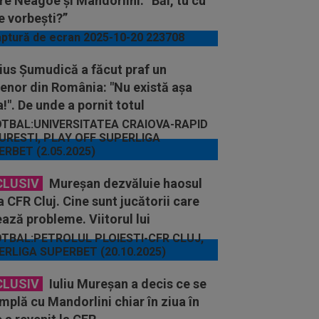
re Neagoe și Mandorlini: ”Băi, tu cu
e vorbești?”
ius Șumudică a făcut praf un
enor din România: "Nu există așa
!". De unde a pornit totul
CLUSIV
Mureșan dezvăluie haosul
a CFR Cluj. Cine sunt jucătorii care
ază probleme. Viitorul lui
orlini, incert!
CLUSIV
Iuliu Mureșan a decis ce se
mplă cu Mandorlini chiar în ziua în