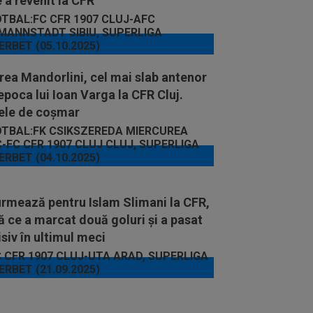
 a revenit la CFR
ea Mandorlini, cel mai slab antenor
epoca lui Ioan Varga la CFR Cluj.
rele de coșmar
urmează pentru Islam Slimani la CFR,
 ce a marcat două goluri și a pasat
siv în ultimul meci