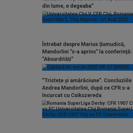
din lume, e degeaba”
Întrebat despre Marius Șumudică,
Mandorlini ”s-a aprins” la conferință:
”Absurdități”
”Tristețe și amărăciune”. Concluziile 
Andrea Mandorlini, după ce CFR s-a
încurcat cu Csikszereda