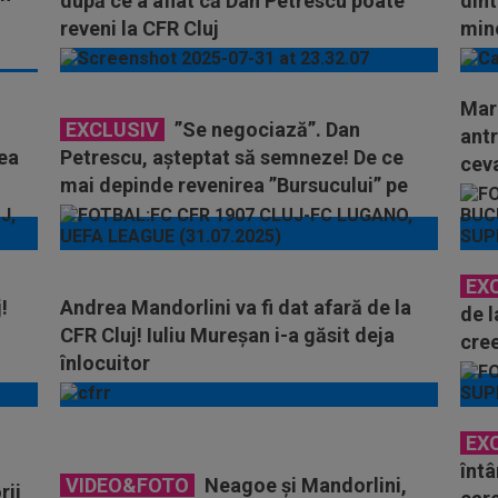
după ce a aflat că Dan Petrescu poate
dint
reveni la CFR Cluj
min
Mar
EXCLUSIV
”Se negociază”. Dan
antr
rea
Petrescu, așteptat să semneze! De ce
ceva
mai depinde revenirea ”Bursucului” pe
banca tehnică
EX
!
Andrea Mandorlini va fi dat afară de la
de l
CFR Cluj! Iuliu Mureșan i-a găsit deja
cree
înlocuitor
Mand
EX
întâ
VIDEO&FOTO
Neagoe și Mandorlini,
rii