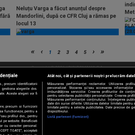
indi
rga
Neluțu Varga a făcut anunțul despre
Met
 fără
Mandorlini, după ce CFR Cluj a rămas pe
locul 13
1
2
3
4
5
Copyright © 2026 / DIGI ROMANIA S.A.
dențiale
Atât noi, cât și partenerii noștri prelucrăm date
litate
Abonare Digi TV
Frecvente Digi Sport
Retransmisie Digi Sport
Contac
, precum identificatorii
Măsurarea performanței reclamelor. Utilizarea profilu
personalizat. Stocarea și/sau accesarea informațiilor
Versiune mobil
 gestiona alegerile dvs.
îmbunătățirea serviciilor. Crearea profilurilor de conținu
te. Aceste alegeri vor fi
pentru selectarea publicității personalizate. Crearea profil
Măsurarea performanței conținutului. Înțelegerea public
date din surse diferite. Utilizarea datelor limitate pentru 
ere, precum si furnizorii
limitate pentru a selecta publicitatea. Date precise de ge
dispozitivului.
 sa functioneze, pentru a
/sau profilul dvs., pentru
Listă parteneri (furnizori)
ul pe website. Beneficiati
or cu caracter personal.
ACCEPT TOATE”, acceptati