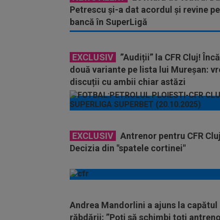
Petrescu și-a dat acordul și revine pe
bancă în SuperLigă
EXCLUSIV
”Audiții” la CFR Cluj! Încă
două variante pe lista lui Mureșan: v
discuții cu ambii chiar astăzi
EXCLUSIV
Antrenor pentru CFR Cluj
Decizia din "spatele cortinei"
Andrea Mandorlini a ajuns la capătul
răbdării: ”Poți să schimbi toți antreno