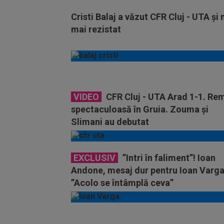
Cristi Balaj a văzut CFR Cluj - UTA și 
mai rezistat
VIDEO
CFR Cluj - UTA Arad 1-1. Re
spectaculoasă în Gruia. Zouma și
Slimani au debutat
EXCLUSIV
”Intri în faliment”! Ioan
Andone, mesaj dur pentru Ioan Varga
”Acolo se întâmplă ceva”