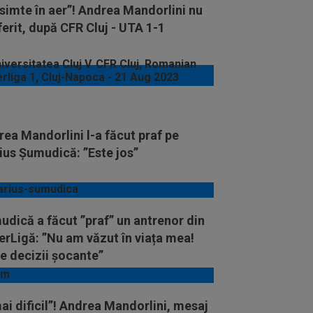
simte în aer”! Andrea Mandorlini nu
ferit, după CFR Cluj - UTA 1-1
ea Mandorlini l-a făcut praf pe
ius Șumudică: ”Este jos”
dică a făcut ”praf” un antrenor din
rLigă: ”Nu am văzut în viața mea!
e decizii șocante”
ai dificil”! Andrea Mandorlini, mesaj