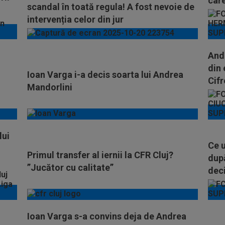
care
scandal în toată regula! A fost nevoie de
intervenția celor din jur
Andr
din 
Ioan Varga i-a decis soarta lui Andrea
Cif
Mandorlini
lui
Ce 
Primul transfer al iernii la CFR Cluj?
după
”Jucător cu calitate”
deci
Ioan Varga s-a convins deja de Andrea