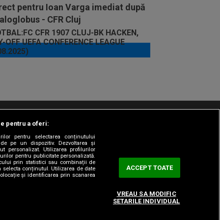
rect pentru Ioan Varga imediat după
aloglobus - CFR Cluj
le pentru a oferi:
t/Info
Codul etic
Gestionați preferințele
rilor pentru selectarea conținutului
 de pe un dispozitiv. Dezvoltarea și
t personalizat. Utilizarea profilurilor
urilor pentru publicitate personalizată.
ului prin statistici sau combinații de
ACCEPT TOATE
a selecta conținutul. Utilizarea de date
olocație și identificarea prin scanarea
VREAU SA MODIFIC
SETARILE INDIVIDUAL