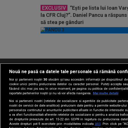
EXCLUSIV
”Ești pe lista lui Ioan Va
la CFR Cluj?”. Daniel Pancu a răspuns
să stea pe gânduri
Vezi
mai
mult
Nouă ne pasă ca datele tale personale să rămână confi
Termeni si conditii
Politica de confidentia
Noi și partenerii noștri
30
stocăm și/sau accesăm informații pe dispozitivul dvs.
cookie unici pentru prelucrarea datelor cu caracter personal. Puteți accepta sau
făcând clic mai jos sau în orice moment, pe pagina cu politica de confidențialita
raportate partenerilor noștri și nu vă vor afecta navigarea.
Mai multe detalii
Noi si partenerii nostri (retelele de socializare si agentiile de publicitate parten
nostri de servicii de date analitice) prelucram date pentru a permite website-ului
personaliza continutul si anunturile publicitare afisate in functie de interesele si
a va oferi functionalitati aferente retelelor de socializare si pentru a analiza trafic
de drepturile prevazute de art. 15-22 din GDPR in legatura cu prelucrarea datel
aici
Aceste drepturi pot fi exercitate prin modalitatea indicata
. Prin click pe “