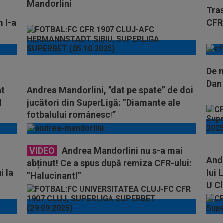
Mandorlini
Tras
m l-a
CFR
De n
Dan
at
Andrea Mandorlini, ”dat pe spate” de doi
l
jucători din SuperLigă: ”Diamante ale
fotbalului românesc!”
VIDEO
Andrea Mandorlini nu s-a mai
Andr
abținut! Ce a spus după remiza CFR-ului:
i la
lui 
”Halucinant!”
U Cl