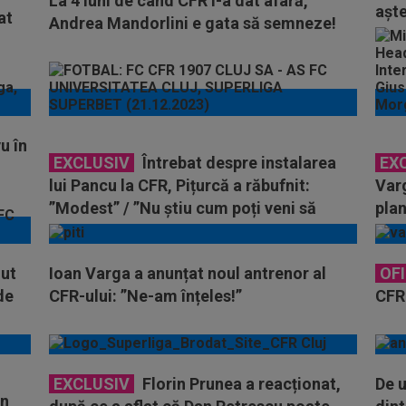
La 4 luni de când CFR l-a dat afară,
aște
at
Andrea Mandorlini e gata să semneze!
u în
EXCLUSIV
Întrebat despre instalarea
EX
lui Pancu la CFR, Pițurcă a răbufnit:
Varg
”Modest” / ”Nu știu cum poți veni să
plan
antrenezi aici”
zut
Ioan Varga a anunțat noul antrenor al
OFI
de
CFR-ului: ”Ne-am înțeles!”
CFR
EXCLUSIV
Florin Prunea a reacționat,
De u
an