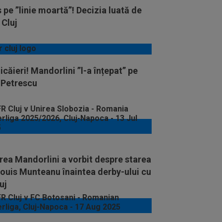
 pe ”linie moartă”! Decizia luată de
 Cluj
icăieri! Mandorlini ”l-a înțepat” pe
 Petrescu
ea Mandorlini a vorbit despre starea
Louis Munteanu înaintea derby-ului cu
uj