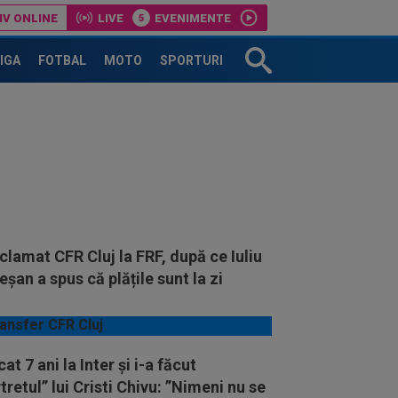
IV ONLINE
LIVE
EVENIMENTE
LIGA
FOTBAL
MOTO
SPORTURI
clamat CFR Cluj la FRF, după ce Iuliu
șan a spus că plățile sunt la zi
cat 7 ani la Inter și i-a făcut
tretul” lui Cristi Chivu: ”Nimeni nu se