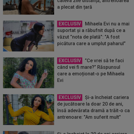
câteva zile distanță, antrenoarea
a plecat din țară
EXCLUSIV
Mihaela Evi nu a mai
suportat și a răbufnit după ce a
văzut ”nota de plată”: ”A fost
picătura care a umplut paharul”
EXCLUSIV
”Ce vrei să te faci
când vei fi mare?” Răspunsul
care a emoționat-o pe Mihaela
Evi
EXCLUSIV
Și-a încheiat cariera
de jucătoare la doar 20 de ani,
însă adevărata dramă a trăit-o ca
antrenoare: ”Am suferit mult”