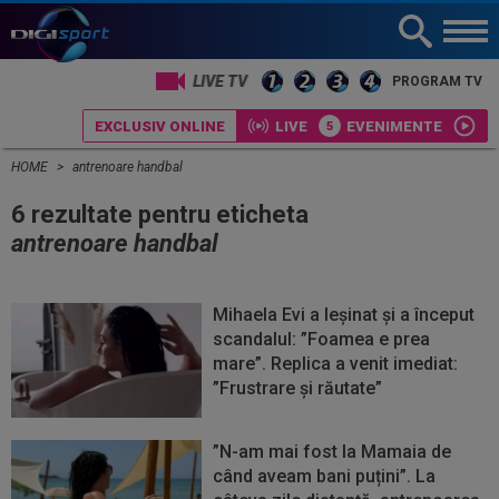
LIVE TV
PROGRAM TV
EXCLUSIV ONLINE
LIVE
EVENIMENTE
HOME
antrenoare handbal
6 rezultate pentru eticheta
antrenoare handbal
Mihaela Evi a leșinat și a început
scandalul: ”Foamea e prea
mare”. Replica a venit imediat:
”Frustrare și răutate”
”N-am mai fost la Mamaia de
când aveam bani puțini”. La