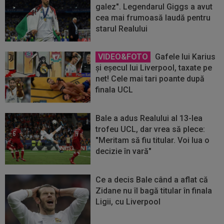
galez". Legendarul Giggs a avut
cea mai frumoasă laudă pentru
starul Realului
VIDEO&FOTO
Gafele lui Karius
și eșecul lui Liverpool, taxate pe
net! Cele mai tari poante după
finala UCL
Bale a adus Realului al 13-lea
trofeu UCL, dar vrea să plece:
"Meritam să fiu titular. Voi lua o
decizie în vară"
Ce a decis Bale când a aflat că
Zidane nu îl bagă titular în finala
Ligii, cu Liverpool