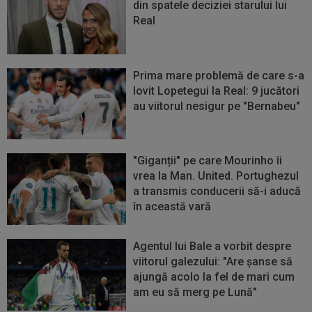
din spatele deciziei starului lui
Real
Prima mare problemă de care s-a
lovit Lopetegui la Real: 9 jucători
au viitorul nesigur pe "Bernabeu"
"Giganții" pe care Mourinho îi
vrea la Man. United. Portughezul
a transmis conducerii să-i aducă
în această vară
Agentul lui Bale a vorbit despre
viitorul galezului: "Are șanse să
ajungă acolo la fel de mari cum
am eu să merg pe Lună"