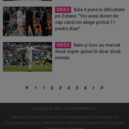
VIDEO
Bale îl pune în dificultate
pe Zidane: "Voi avea dureri de
cap când voi alege primul 11
pentru Kiev"
VIDEO
Bale şi Isco au marcat
două super-goluri în doar două
minute
Vezi
Vezi
1
2
3
4
5
6
mai
mai
mult
mult
Copyright © 2026 / DIGI ROMANIA S.A.
Termeni si conditii
Politica de confidentialitate
Abonare Digi TV
Frecvente Digi Sport
Retransmisie Digi Sport
Contact/Info
Codul etic
Gestionați preferințele