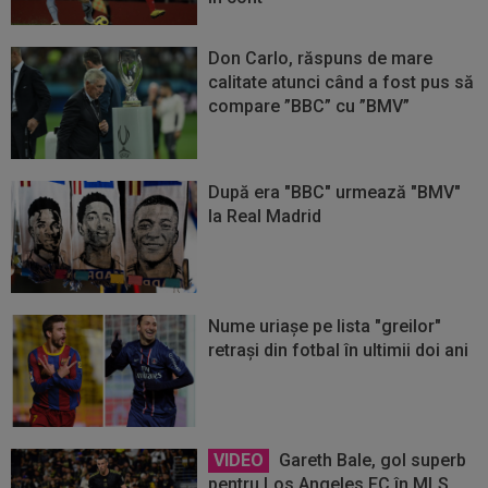
Don Carlo, răspuns de mare
calitate atunci când a fost pus să
compare ”BBC” cu ”BMV”
După era "BBC" urmează "BMV"
la Real Madrid
Nume uriașe pe lista "greilor"
retrași din fotbal în ultimii doi ani
VIDEO
Gareth Bale, gol superb
pentru Los Angeles FC în MLS