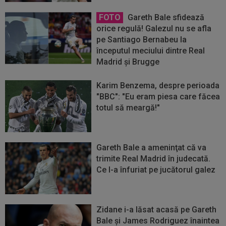
FOTO
Gareth Bale sfidează
orice regulă! Galezul nu se afla
pe Santiago Bernabeu la
începutul meciului dintre Real
Madrid și Brugge
Karim Benzema, despre perioada
"BBC": "Eu eram piesa care făcea
totul să meargă!"
Gareth Bale a ameninţat că va
trimite Real Madrid în judecată.
Ce l-a înfuriat pe jucătorul galez
Zidane i-a lăsat acasă pe Gareth
Bale şi James Rodriguez înaintea