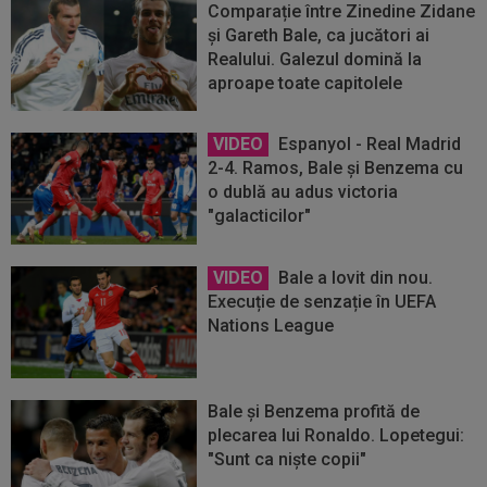
Comparație între Zinedine Zidane
și Gareth Bale, ca jucători ai
Realului. Galezul domină la
aproape toate capitolele
VIDEO
Espanyol - Real Madrid
2-4. Ramos, Bale și Benzema cu
o dublă au adus victoria
"galacticilor"
VIDEO
Bale a lovit din nou.
Execuție de senzație în UEFA
Nations League
Bale și Benzema profită de
plecarea lui Ronaldo. Lopetegui:
"Sunt ca niște copii"