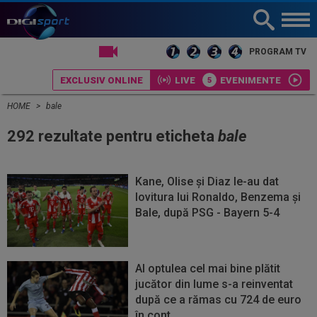
LIVE TV
PROGRAM TV
EXCLUSIV ONLINE
LIVE
EVENIMENTE
HOME
bale
292 rezultate pentru eticheta
bale
Kane, Olise și Diaz le-au dat
lovitura lui Ronaldo, Benzema și
Bale, după PSG - Bayern 5-4
Al optulea cel mai bine plătit
jucător din lume s-a reinventat
după ce a rămas cu 724 de euro
în cont