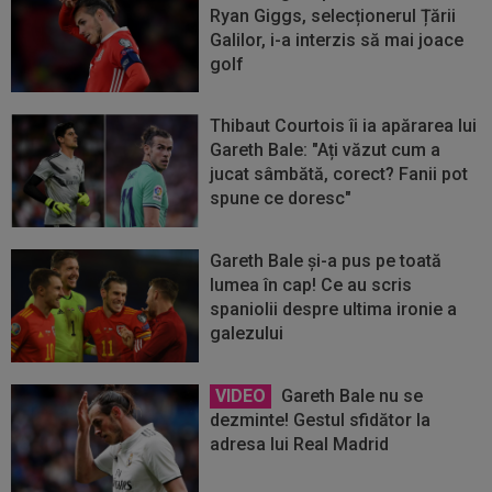
Ryan Giggs, selecționerul Țării
Galilor, i-a interzis să mai joace
golf
Thibaut Courtois îi ia apărarea lui
Gareth Bale: "Ați văzut cum a
jucat sâmbătă, corect? Fanii pot
spune ce doresc"
Gareth Bale și-a pus pe toată
lumea în cap! Ce au scris
spaniolii despre ultima ironie a
galezului
VIDEO
Gareth Bale nu se
dezminte! Gestul sfidător la
adresa lui Real Madrid