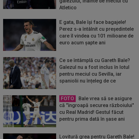
galezului, înainte de meciul cu
Atletico
E gata, Bale își face bagajele!
Perez s-a întâlnit cu președintele
care îl vindea cu 101 milioane de
euro acum șapte ani
Ce se întâmplă cu Gareth Bale?
Galezul nu a fost inclus în lotul
pentru meciul cu Sevilla, iar
spaniolii nu înțeleg de ce
FOTO
Bale vrea să se asigure
că "îngroapă securea războiului"
cu Real Madrid! Gestul făcut
pentru prima dată în șase ani
Lovitură grea pentru Gareth Bale!