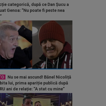
cție categorică, după ce Dan Șucu a
uat Genoa: ”Nu poate fi peste nea
”
TO
Nu se mai ascund! Bănel Nicoliță
ubita lui, prima apariție publică după
U ani de relație: ”A stat cu mine”