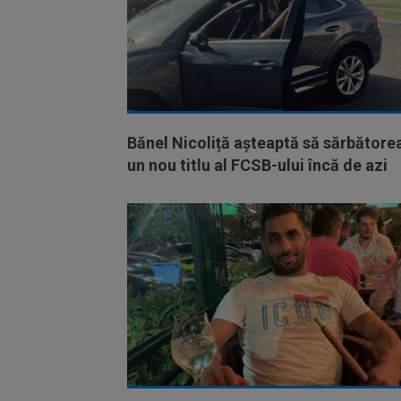
Bănel Nicoliță așteaptă să sărbătore
un nou titlu al FCSB-ului încă de azi