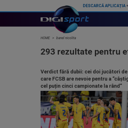
DESCARCĂ APLICAȚIA
HOME
banel nicolita
293 rezultate pentru 
Verdict fără dubii: cei doi jucători de
care FCSB are nevoie pentru a ”câști
cel puțin cinci campionate la rând”