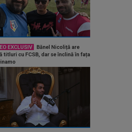
DEO EXCLUSIV
Bănel Nicoliță are
 titluri cu FCSB, dar se înclină în fața
 Dinamo