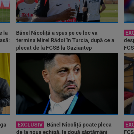
e la
Bănel Nicoliță a spus pe ce loc va
EX
masă:
termina Mirel Rădoi în Turcia, după ce a
desp
plecat de la FCSB la Gaziantep
FCS
iga
EXCLUSIV
Bănel Nicoliță poate pleca
EX
de la noua echipă, la două săptămâni
FCSB