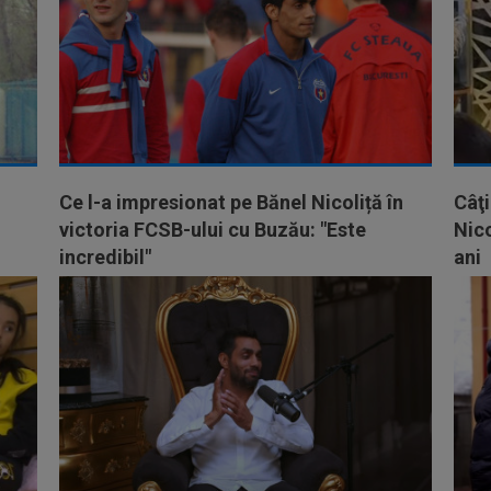
Ce l-a impresionat pe Bănel Nicoliță în
Câţi
victoria FCSB-ului cu Buzău: "Este
Nico
incredibil"
ani