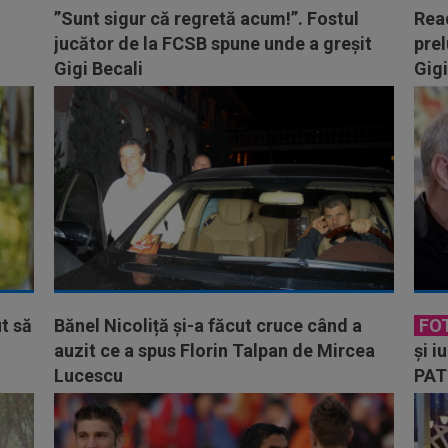
”Sunt sigur că regretă acum!”. Fostul
Rea
jucător de la FCSB spune unde a greșit
prel
Gigi Becali
Gigi
t să
Bănel Nicoliță și-a făcut cruce când a
FO
auzit ce a spus Florin Talpan de Mircea
și i
Lucescu
PATR