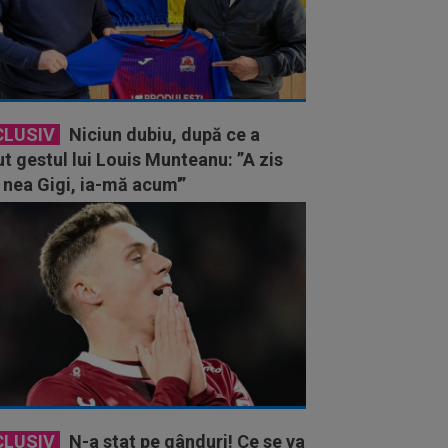
CLUSIV
Niciun dubiu, după ce a
t gestul lui Louis Munteanu: ”A zis
, nea Gigi, ia-mă acum'”
CLUSIV
N-a stat pe gânduri! Ce se va