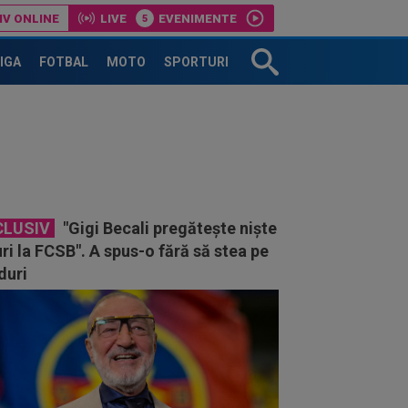
IV ONLINE
LIVE
EVENIMENTE
LIGA
FOTBAL
MOTO
SPORTURI
CLUSIV
"Gigi Becali pregătește niște
ri la FCSB". A spus-o fără să stea pe
duri