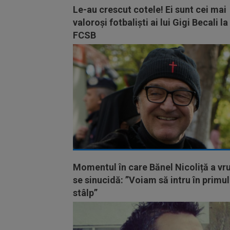
Le-au crescut cotele! Ei sunt cei mai
valoroși fotbaliști ai lui Gigi Becali la
FCSB
Momentul în care Bănel Nicoliță a vru
se sinucidă: ”Voiam să intru în primul
stâlp”