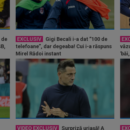
i de
EXCLUSIV
Gigi Becali i-a dat ”100 de
EX
SB,
telefoane”, dar degeaba! Cui i-a răspuns
văzu
Mirel Rădoi instant
'băi
VIDEO EXCLUSIV
Surpriză uriașă! A
EX