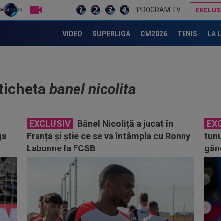
LIVE TV
PROGRAM TV
EXCLUS
VIDEO
SUPERLIGA
CM2026
TENIS
LA 
eticheta
banel nicolita
EXCLUSIV
Bănel Nicoliță a jucat în
EX
ga
Franța și știe ce se va întâmpla cu Ronny
tunu
Labonne la FCSB
gân