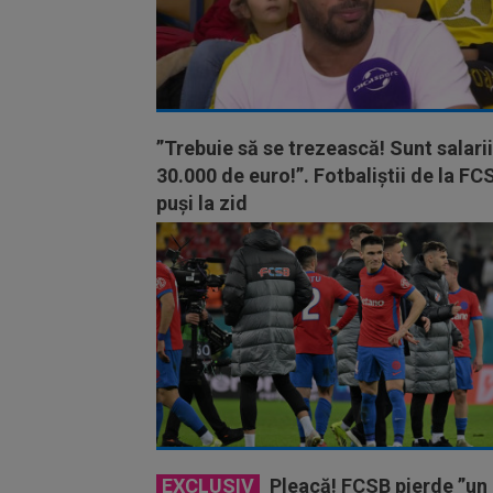
”Trebuie să se trezească! Sunt salari
30.000 de euro!”. Fotbaliștii de la FC
puși la zid
EXCLUSIV
Pleacă! FCSB pierde ”un