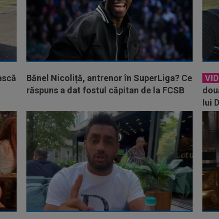
ască
Bănel Nicoliță, antrenor în SuperLiga? Ce
VI
răspuns a dat fostul căpitan de la FCSB
două
lui