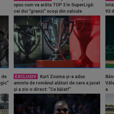
spus cum va arăta TOP 3 în SuperLigă:
întâ
cei doi ”granzi” scoși din calcule
93 d
, de
EXCLUSIV
Kurt Zouma și-a adus
Băn
gic”
aminte de românul alături de care a jucat
Văle
și a zis-o direct: ”Ce băiat!”
a