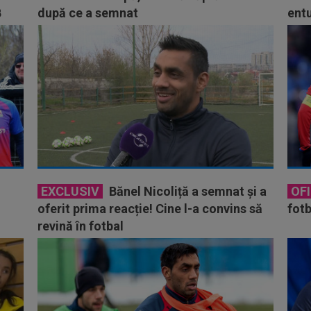
B
după ce a semnat
entu
EXCLUSIV
Bănel Nicoliță a semnat și a
OFI
oferit prima reacție! Cine l-a convins să
fotb
revină în fotbal