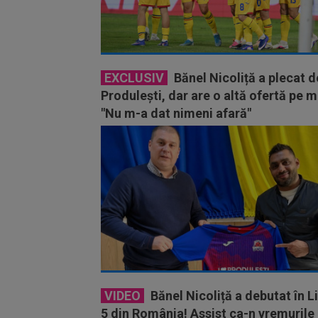
EXCLUSIV
Bănel Nicoliță a plecat d
Produlești, dar are o altă ofertă pe 
"Nu m-a dat nimeni afară"
VIDEO
Bănel Nicoliță a debutat în L
5 din România! Assist ca-n vremurile