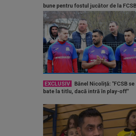
bune pentru fostul jucător de la FCS
EXCLUSIV
Bănel Nicoliță: "FCSB se
bate la titlu, dacă intră în play-off"