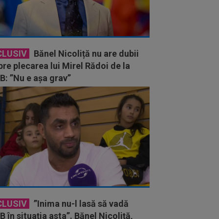
CLUSIV
Bănel Nicoliță nu are dubii
re plecarea lui Mirel Rădoi de la
B: ”Nu e așa grav”
CLUSIV
”Inima nu-l lasă să vadă
 în situația asta”. Bănel Nicoliță,