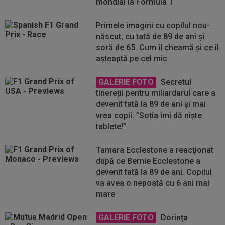
mondial la Formula 1
Primele imagini cu copilul nou-
născut, cu tată de 89 de ani şi
soră de 65. Cum îl cheamă şi ce îl
aşteaptă pe cel mic
GALERIE FOTO
Secretul
tinereții pentru miliardarul care a
devenit tată la 89 de ani și mai
vrea copii: ”Soția îmi dă niște
tablete!”
Tamara Ecclestone a reacţionat
după ce Bernie Ecclestone a
devenit tată la 89 de ani. Copilul
va avea o nepoată cu 6 ani mai
mare
GALERIE FOTO
Dorinţa