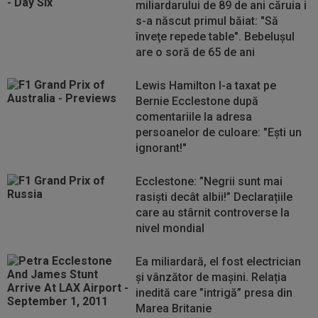
miliardarului de 89 de ani căruia i
s-a născut primul băiat: "Să
înveţe repede table". Bebeluşul
are o soră de 65 de ani
Lewis Hamilton l-a taxat pe
Bernie Ecclestone după
comentariile la adresa
persoanelor de culoare: "Ești un
ignorant!"
Ecclestone: ”Negrii sunt mai
rasiști decât albii!” Declarațiile
care au stârnit controverse la
nivel mondial
Ea miliardară, el fost electrician
și vânzător de mașini. Relația
inedită care ”intrigă” presa din
Marea Britanie