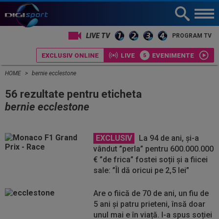
LIVE TV
PROGRAM TV
EXCLUSIV ONLINE
LIVE
EVENIMENTE
HOME
bernie ecclestone
56 rezultate pentru eticheta
bernie ecclestone
EXCLUSIV
La 94 de ani, și-a
vândut ”perla” pentru 600.000.000
€ ”de frica” fostei soții și a fiicei
sale: ”Îl dă oricui pe 2,5 lei”
Are o fiică de 70 de ani, un fiu de
5 ani și patru prieteni, însă doar
unul mai e în viață. I-a spus soției