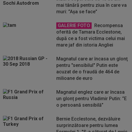
mai tânără pentru ziua în care va
muri: ”Așa se face”
GALERIE FOTO
Recompensa
oferită de Tamara Ecclestone,
după ce a fost victima celui mai
mare jaf din istoria Angliei
Magnatul care ar încasa un glonţ
pentru "sensibilul" Putin este
acuzat de o fraudă de 464 de
milioane de euro
Magnatul englez care ar încasa
un glonț pentru Vladimir Putin: ”E
o persoană sensibilă”
Bernie Ecclestone, dezvăluire
surprinzătoare pentru lumea
Formulei 1: "S-a săturat de Lewis