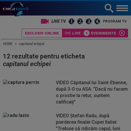
LIVE TV
PROGRAM TV
EXCLUSIV ONLINE
LIVE
EVENIMENTE
HOME
capitanul echipei
12 rezultate pentru eticheta
capitanul echipei
VIDEO Căpitanul lui Saint-Etienne,
după 3-0 cu ASA: ”Dacă nu facem
o prostie la retur, suntem
calificați”
VIDEO Ștefan Radu, după
pierderea finalei Cupei Italiei:
”Trebuie să ridicăm capul, luni