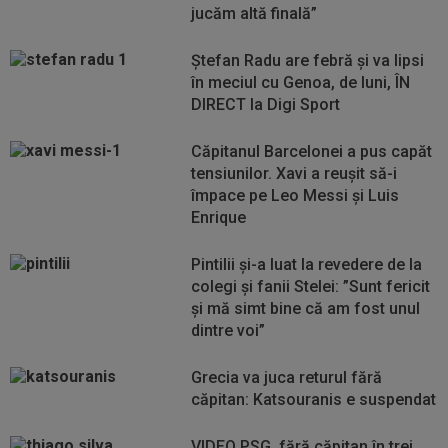
jucăm altă finală”
Ștefan Radu are febră și va lipsi
în meciul cu Genoa, de luni, ÎN
DIRECT la Digi Sport
Căpitanul Barcelonei a pus capăt
tensiunilor. Xavi a reușit să-i
împace pe Leo Messi și Luis
Enrique
Pintilii și-a luat la revedere de la
colegi și fanii Stelei: ”Sunt fericit
și mă simt bine că am fost unul
dintre voi”
Grecia va juca returul fără
căpitan: Katsouranis e suspendat
VIDEO PSG, fără căpitan în trei