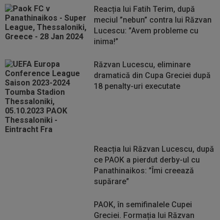
Reacția lui Fatih Terim, după
meciul ”nebun” contra lui Răzvan
Lucescu: ”Avem probleme cu
inima!”
Răzvan Lucescu, eliminare
dramatică din Cupa Greciei după
18 penalty-uri executate
Reacția lui Răzvan Lucescu, după
ce PAOK a pierdut derby-ul cu
Panathinaikos: ”Îmi creează
supărare”
PAOK, în semifinalele Cupei
Greciei. Formația lui Răzvan