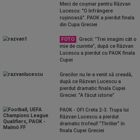
Meci de coșmar pentru Răzvan
Lucescu: "O înfrângere
rușinoasă". PAOK a pierdut finala
din Cupa Greciei
FOTO
Grecii: ”Trei imagini cât o
mie de cuvinte”, după ce Răzvan
Lucescu a pierdut cu PAOK finala
Cupei
Grecilor nu le-a venit să creadă,
după ce Răzvan Lucescu a
pierdut dramatic finala Cupei
Greciei: ”A făcut istorie”
PAOK - OFI Creta 2-3. Trupa lui
Răzvan Lucescu a pierdut
dramatic trofeul! ”Thriller” în
finala Cupei Greciei