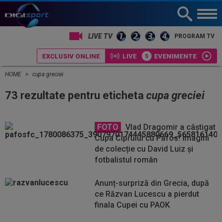
PROGRAM TV
EXCLUSIV ONLINE
LIVE
EVENIMENTE
HOME
cupa greciei
73 rezultate pentru eticheta
cupa greciei
FOTO
Vlad Dragomir a câștigat
Cupa Ciprului cu Pafos! Imagini
de colecție cu David Luiz și
fotbalistul român
Anunț-surpriză din Grecia, după
ce Răzvan Lucescu a pierdut
finala Cupei cu PAOK