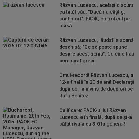
Răzvan Lucescu, același discurs
ca tatăl său: ”Dacă nu câștig,
sunt mort”. PAOK, cu trofeul pe
masă
Răzvan Lucescu, lăudat la scenă
deschisă: ”Ce se poate spune
despre acest geniu”. Cu cine l-au
comparat grecii
Omul-record! Răzvan Lucescu, a
12-a finală în 20 de ani! Declarații
după ce l-a învins de două ori pe
Rafa Benitez
Calificare: PAOK-ul lui Răzvan
Lucescu e în finală, după ce și-a
bătut rivala cu 3-0 la general!