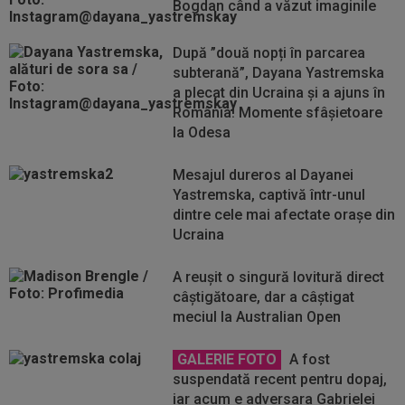
Bogdan când a văzut imaginile
După ”două nopți în parcarea
subterană”, Dayana Yastremska
a plecat din Ucraina și a ajuns în
România! Momente sfâșietoare
la Odesa
Mesajul dureros al Dayanei
Yastremska, captivă într-unul
dintre cele mai afectate orașe din
Ucraina
A reușit o singură lovitură direct
câștigătoare, dar a câștigat
meciul la Australian Open
GALERIE FOTO
A fost
suspendată recent pentru dopaj,
iar acum e adversara Gabrielei