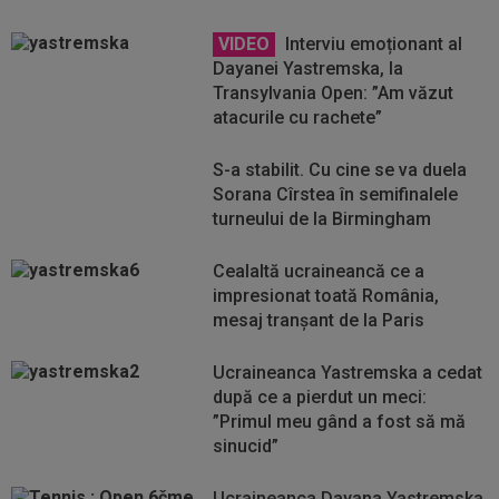
VIDEO
Interviu emoționant al
Dayanei Yastremska, la
Transylvania Open: ”Am văzut
atacurile cu rachete”
S-a stabilit. Cu cine se va duela
Sorana Cîrstea în semifinalele
turneului de la Birmingham
Cealaltă ucraineancă ce a
impresionat toată România,
mesaj tranșant de la Paris
Ucraineanca Yastremska a cedat
după ce a pierdut un meci:
”Primul meu gând a fost să mă
sinucid”
Ucraineanca Dayana Yastremska