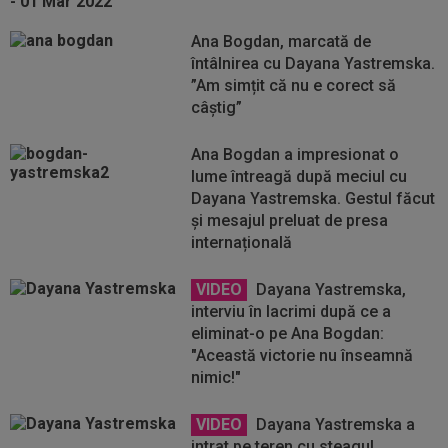
Ana Bogdan, marcată de
întâlnirea cu Dayana Yastremska.
”Am simțit că nu e corect să
câștig”
Ana Bogdan a impresionat o
lume întreagă după meciul cu
Dayana Yastremska. Gestul făcut
și mesajul preluat de presa
internațională
VIDEO
Dayana Yastremska,
interviu în lacrimi după ce a
eliminat-o pe Ana Bogdan:
"Această victorie nu înseamnă
nimic!"
VIDEO
Dayana Yastremska a
intrat pe teren cu steagul