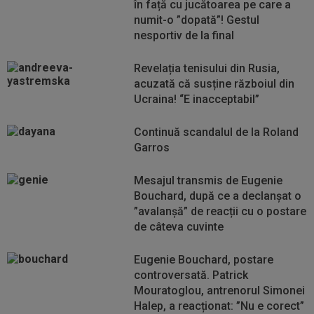
în față cu jucătoarea pe care a
numit-o ”dopată”! Gestul
nesportiv de la final
Revelația tenisului din Rusia,
acuzată că susține războiul din
Ucraina! “E inacceptabil”
Continuă scandalul de la Roland
Garros
Mesajul transmis de Eugenie
Bouchard, după ce a declanșat o
”avalanșă” de reacții cu o postare
de câteva cuvinte
Eugenie Bouchard, postare
controversată. Patrick
Mouratoglou, antrenorul Simonei
Halep, a reacționat: ”Nu e corect”