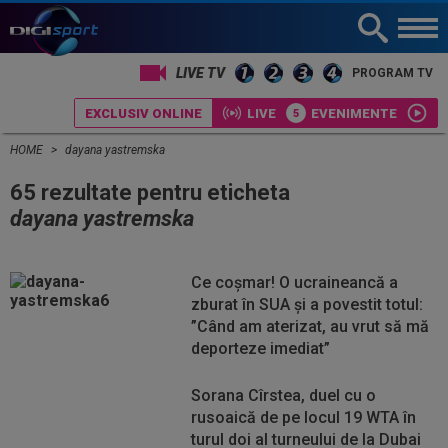
LIVE TV
PROGRAM TV
EXCLUSIV ONLINE
LIVE
EVENIMENTE
HOME
dayana yastremska
65 rezultate pentru eticheta
dayana yastremska
Ce coșmar! O ucraineancă a
zburat în SUA și a povestit totul:
”Când am aterizat, au vrut să mă
deporteze imediat”
Sorana Cîrstea, duel cu o
rusoaică de pe locul 19 WTA în
turul doi al turneului de la Dubai