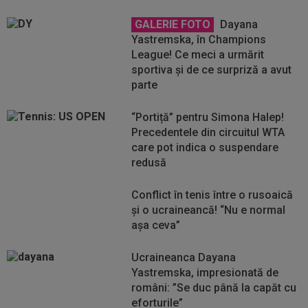
GALERIE FOTO
Dayana
Yastremska, în Champions
League! Ce meci a urmărit
sportiva și de ce surpriză a avut
parte
“Portiță” pentru Simona Halep!
Precedentele din circuitul WTA
care pot indica o suspendare
redusă
Conflict în tenis între o rusoaică
și o ucraineancă! “Nu e normal
așa ceva”
Ucraineanca Dayana
Yastremska, impresionată de
români: ”Se duc până la capăt cu
eforturile”