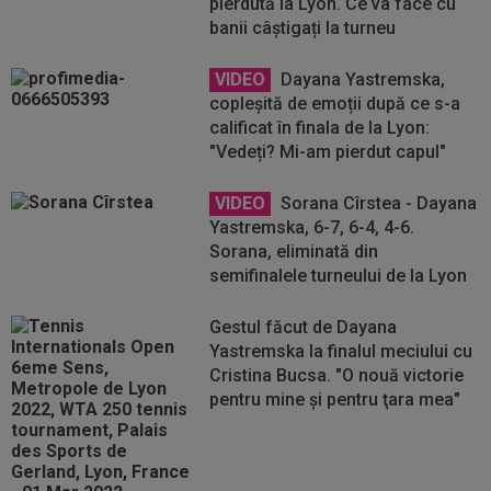
pierdută la Lyon. Ce va face cu
banii câștigați la turneu
VIDEO
Dayana Yastremska,
copleșită de emoții după ce s-a
calificat în finala de la Lyon:
"Vedeți? Mi-am pierdut capul"
VIDEO
Sorana Cîrstea - Dayana
Yastremska, 6-7, 6-4, 4-6.
Sorana, eliminată din
semifinalele turneului de la Lyon
Gestul făcut de Dayana
Yastremska la finalul meciului cu
Cristina Bucsa. "O nouă victorie
pentru mine şi pentru ţara mea"