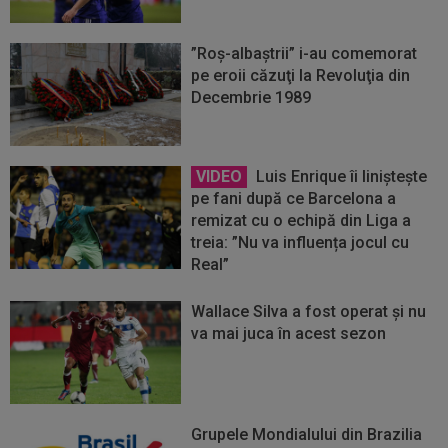
”Roș-albaștrii” i-au comemorat
pe eroii căzuţi la Revoluţia din
Decembrie 1989
VIDEO
Luis Enrique îi liniștește
pe fani după ce Barcelona a
remizat cu o echipă din Liga a
treia: ”Nu va influența jocul cu
Real”
Wallace Silva a fost operat și nu
va mai juca în acest sezon
Grupele Mondialului din Brazilia