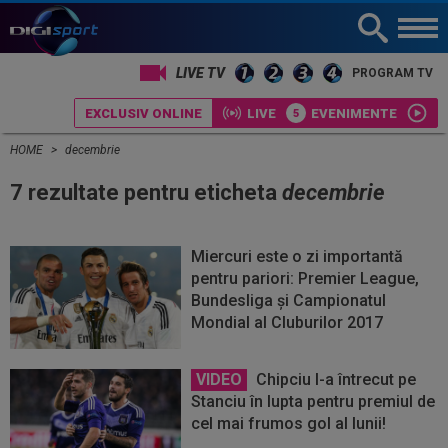
LIVE TV
PROGRAM TV
EXCLUSIV ONLINE
LIVE
EVENIMENTE
HOME
decembrie
7 rezultate pentru eticheta
decembrie
Miercuri este o zi importantă
pentru pariori: Premier League,
Bundesliga și Campionatul
Mondial al Cluburilor 2017
VIDEO
Chipciu l-a întrecut pe
Stanciu în lupta pentru premiul de
cel mai frumos gol al lunii!