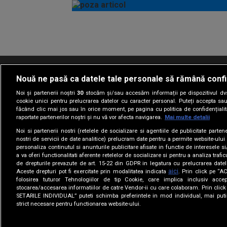
Israel
Vezi
mai
mult
Nouă ne pasă ca datele tale personale să rămână confi
Termeni si conditii
Politica de confidentia
Noi și partenerii noștri
30
stocăm și/sau accesăm informații pe dispozitivul dvs.
cookie unici pentru prelucrarea datelor cu caracter personal. Puteți accepta sau
făcând clic mai jos sau în orice moment, pe pagina cu politica de confidențialita
raportate partenerilor noștri și nu vă vor afecta navigarea.
Mai multe detalii
Noi si partenerii nostri (retelele de socializare si agentiile de publicitate parten
nostri de servicii de date analitice) prelucram date pentru a permite website-ului
personaliza continutul si anunturile publicitare afisate in functie de interesele si
a va oferi functionalitati aferente retelelor de socializare si pentru a analiza trafic
de drepturile prevazute de art. 15-22 din GDPR in legatura cu prelucrarea datel
aici
Aceste drepturi pot fi exercitate prin modalitatea indicata
. Prin click pe “
folosirea tuturor Tehnologiilor de tip Cookie, care implica inclusiv accep
stocarea/accesarea informatiilor de catre Vendor-ii cu care colaboram. Prin cl
SETARILE INDIVIDUAL” puteti schimba preferintele in mod individual, mai puti
strict necesare pentru functionarea website-ului.