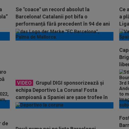
a
Se "coace" un record absolut la
Ce a
bla”
Barcelona! Catalanii pot bifa o
a pl
performanță fără precedent în 94 de ani
Liga
de La Liga
Cap
Brig
libe
uro
pă
VIDEO
Grupul DIGI sponsorizează şi
echipa Deportivo La Coruna! Fosta
campioană a Spaniei are şase trofee în
La Liga
Fost
r de
Barr
Două nume noi pe lista Barcelonei.