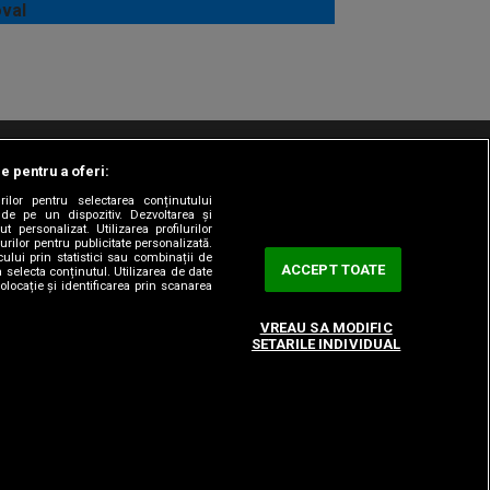
le pentru a oferi:
t/Info
Codul etic
Gestionați preferințele
rilor pentru selectarea conținutului
 de pe un dispozitiv. Dezvoltarea și
t personalizat. Utilizarea profilurilor
urilor pentru publicitate personalizată.
ului prin statistici sau combinații de
ACCEPT TOATE
a selecta conținutul. Utilizarea de date
olocație și identificarea prin scanarea
VREAU SA MODIFIC
SETARILE INDIVIDUAL