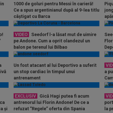
in
1000 de goluri pentru Messi în carieră!
Piqu
Ce a spus argentinianul după al 9-lea titlu
jong
câștigat cu Barca
apăr
o!
VIDEO
Seedorf l-a lăsat mut de uimire
Seed
"
pe Andone. Cum a oprit olandezul un
Flor
balon pe terenul lui Bilbao
Dep
a
Un fost atacant al lui Deportivo a suferit
VI
ivă
un stop cardiac în timpul unui
a pu
antrenament
Cam
EXCLUSIV
Gică Hagi putea fi acum
VI
 ca
antrenorul lui Florin Andone! De ce a
port
a și
refuzat ”Regele” oferta din Spania
la p