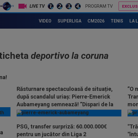
LIVE TV
PROGRAM TV
EXCLUS
VIDEO
SUPERLIGA
CM2026
TENIS
LA 
eticheta
deportivo la coruna
na!
Răsturnare spectaculoasă de situație,
”O m
după scandalul uriaș: Pierre-Emerick
Tran
Aubameyang semnează! ”Dispari de la
mom
echipa mea”
PSG, transfer surpriză: 60.000.000€
"Tră
 a
pentru un jucător din Liga 2
"înt