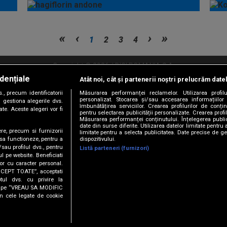
1
2
3
4
Copyright © 2026 / DIGI ROMANIA S.A.
dențiale
Atât noi, cât și partenerii noștri prelucrăm date
litate
Abonare Digi TV
Frecvente Digi Sport
Retransmisie Digi Sport
Contac
, precum identificatorii
Măsurarea performanței reclamelor. Utilizarea profilu
personalizat. Stocarea și/sau accesarea informațiilor
Versiune mobil
 gestiona alegerile dvs.
îmbunătățirea serviciilor. Crearea profilurilor de conținu
te. Aceste alegeri vor fi
pentru selectarea publicității personalizate. Crearea profil
Măsurarea performanței conținutului. Înțelegerea public
date din surse diferite. Utilizarea datelor limitate pentru 
ere, precum si furnizorii
limitate pentru a selecta publicitatea. Date precise de ge
dispozitivului.
 sa functioneze, pentru a
/sau profilul dvs., pentru
Listă parteneri (furnizori)
ul pe website. Beneficiati
or cu caracter personal.
ACCEPT TOATE”, acceptati
tul dvs. cu privire la
URMĂREȘTE-NE ȘI PE:
ick pe “VREAU SA MODIFIC
n cele legate de cookie