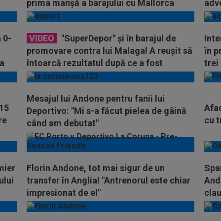
prima manșă a barajului cu Mallorca
adv
 0-
VIDEO
"SuperDepor" şi în barajul de
Inte
promovare contra lui Malaga! A reuşit să
în p
ca
întoarcă rezultatul după ce a fost
trei
condusă la pauză
Mesajul lui Andone pentru fanii lui
 15
Afa
Deportivo: "Mi s-a făcut pielea de gâină
re
cu t
când am debutat"
mier
Florin Andone, tot mai sigur de un
Span
ului
transfer în Anglia! "Antrenorul este chiar
Ando
impresionat de el"
clau