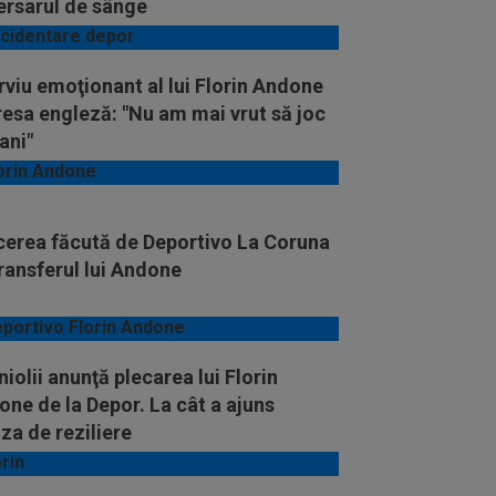
ersarul de sânge
rviu emoţionant al lui Florin Andone
resa engleză: "Nu am mai vrut să joc
 ani"
cerea făcută de Deportivo La Coruna
ransferul lui Andone
iolii anunţă plecarea lui Florin
ne de la Depor. La cât a ajuns
za de reziliere