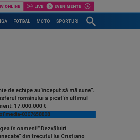
IV ONLINE
LIVE
EVENIMENTE
LIGA
FOTBAL
MOTO
SPORTURI
ie de echipe au început să mă sune”.
sferul românului a picat în ultimul
ent: 17.000.000 €
gea în oameni!" Dezvăluiri
unecate" din trecutul lui Cristiano