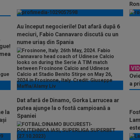
Ron
Au început negocierile! Dat afară după 6
meciuri, Fabio Cannavaro discută cu un
,
nume uriaș din Spania
gue!
lumea
VI
Ovie
a pr
Dat afară de Dinamo, Gorka Larrucea ar
putea ajunge la o fostă campioană a
e la
Fost
Spaniei
ași
Lam
est