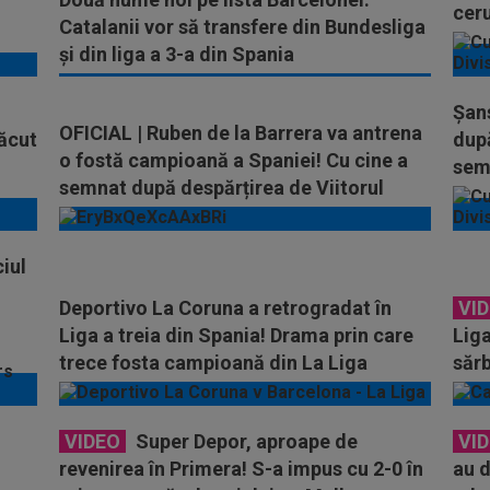
ceru
Catalanii vor să transfere din Bundesliga
și din liga a 3-a din Spania
Șans
OFICIAL | Ruben de la Barrera va antrena
făcut
după
o fostă campioană a Spaniei! Cu cine a
sem
semnat după despărțirea de Viitorul
iul
Deportivo La Coruna a retrogradat în
VI
Liga a treia din Spania! Drama prin care
Liga
trece fosta campioană din La Liga
sărb
VIDEO
Super Depor, aproape de
VI
revenirea în Primera! S-a impus cu 2-0 în
au d