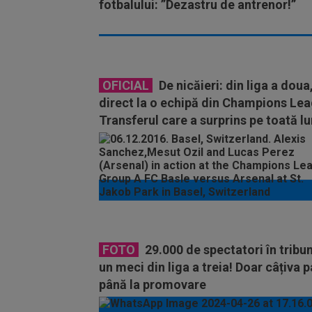
fotbalului: ”Dezastru de antrenor!”
OFICIAL
De nicăieri: din liga a doua
direct la o echipă din Champions Lea
Transferul care a surprins pe toată 
FOTO
29.000 de spectatori în tribun
un meci din liga a treia! Doar câțiva p
până la promovare