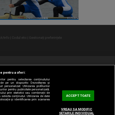
t/Info
Codul etic
Gestionați preferințele
le pentru a oferi:
rilor pentru selectarea conținutului
 de pe un dispozitiv. Dezvoltarea și
t personalizat. Utilizarea profilurilor
urilor pentru publicitate personalizată.
ului prin statistici sau combinații de
ACCEPT TOATE
a selecta conținutul. Utilizarea de date
olocație și identificarea prin scanarea
VREAU SA MODIFIC
SETARILE INDIVIDUAL