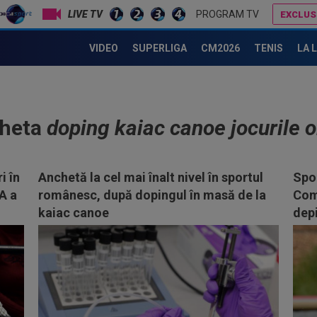
LIVE TV
PROGRAM TV
EXCLUS
VIDEO
SUPERLIGA
CM2026
TENIS
LA 
cheta
doping kaiac canoe jocurile 
i în
Anchetă la cel mai înalt nivel în sportul
Spor
A a
românesc, după dopingul în masă de la
Comp
kaiac canoe
dep