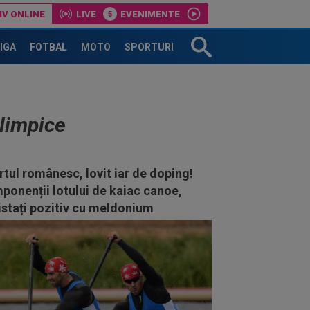
IV ONLINE
LIVE
EVENIMENTE
LIGA
FOTBAL
MOTO
SPORTURI
olimpice
tul românesc, lovit iar de doping!
onenții lotului de kaiac canoe,
istați pozitiv cu meldonium