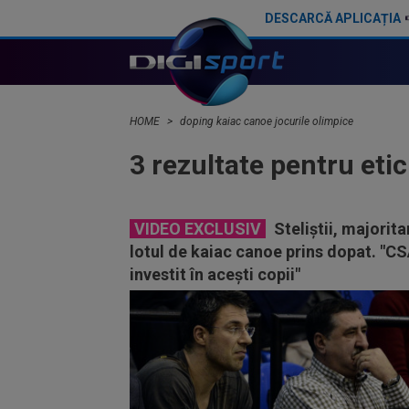
DESCARCĂ APLICAȚIA
HOME
doping kaiac canoe jocurile olimpice
3 rezultate pentru eti
VIDEO EXCLUSIV
Steliștii, majoritar
lotul de kaiac canoe prins dopat. "CS
investit în acești copii"