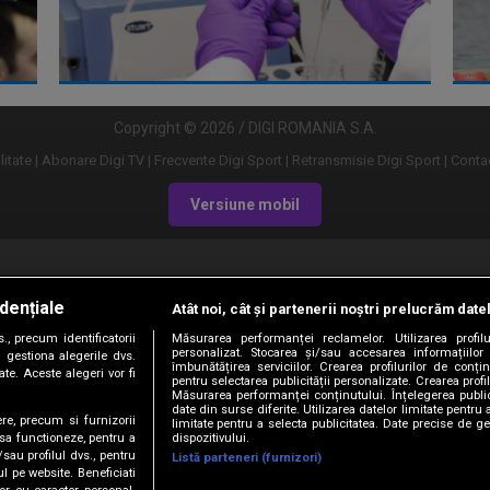
Copyright © 2026 / DIGI ROMANIA S.A.
litate
Abonare Digi TV
Frecvente Digi Sport
Retransmisie Digi Sport
Contac
Versiune mobil
dențiale
Atât noi, cât și partenerii noștri prelucrăm date
, precum identificatorii
Măsurarea performanței reclamelor. Utilizarea profilu
personalizat. Stocarea și/sau accesarea informațiilor
 gestiona alegerile dvs.
îmbunătățirea serviciilor. Crearea profilurilor de conținu
te. Aceste alegeri vor fi
URMĂREȘTE-NE ȘI PE:
pentru selectarea publicității personalizate. Crearea profil
Măsurarea performanței conținutului. Înțelegerea public
date din surse diferite. Utilizarea datelor limitate pentru 
ere, precum si furnizorii
limitate pentru a selecta publicitatea. Date precise de ge
dispozitivului.
 sa functioneze, pentru a
/sau profilul dvs., pentru
Listă parteneri (furnizori)
ul pe website. Beneficiati