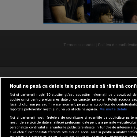
Termeni si conditii
Politica de confidentia
Nouă ne pasă ca datele tale personale să rămână confi
Noi și partenerii noștri
30
stocăm și/sau accesăm informații pe dispozitivul dvs.
cookie unici pentru prelucrarea datelor cu caracter personal. Puteți accepta sau
făcând clic mai jos sau în orice moment, pe pagina cu politica de confidențialita
raportate partenerilor noștri și nu vă vor afecta navigarea.
Mai multe detalii
Noi si partenerii nostri (retelele de socializare si agentiile de publicitate parten
nostri de servicii de date analitice) prelucram date pentru a permite website-ului
personaliza continutul si anunturile publicitare afisate in functie de interesele si
a va oferi functionalitati aferente retelelor de socializare si pentru a analiza trafic