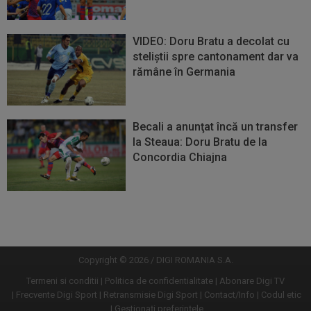
VIDEO: Doru Bratu a decolat cu
steliștii spre cantonament dar va
rămâne în Germania
Becali a anunţat încă un transfer
la Steaua: Doru Bratu de la
Concordia Chiajna
Vezi
Vezi
mai
mai
mult
mult
Copyright © 2026 / DIGI ROMANIA S.A.
Termeni si conditii
Politica de confidentialitate
Abonare Digi TV
Frecvente Digi Sport
Retransmisie Digi Sport
Contact/Info
Codul etic
Gestionați preferințele