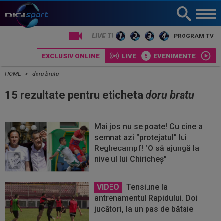
PROGRAM TV
EXCLUSIV ONLINE
LIVE
EVENIMENTE
HOME
doru bratu
15 rezultate pentru eticheta
doru bratu
Mai jos nu se poate! Cu cine a
semnat azi "protejatul" lui
Reghecampf! "O să ajungă la
nivelul lui Chiricheş"
VIDEO
Tensiune la
antrenamentul Rapidului. Doi
jucători, la un pas de bătaie