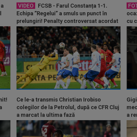
 a
VIDEO
FCSB - Farul Constanța 1-1.
FO
l
Echipa ”Regelui” a smuls un punct în
ocaz
prelungiri! Penalty controversat acordat
cu c
de Feșnic
it!
Ce le-a transmis Christian Irobiso
Gigi
a
colegilor de la Petrolul, după ce CFR Cluj
meci
a marcat la ultima fază
a re