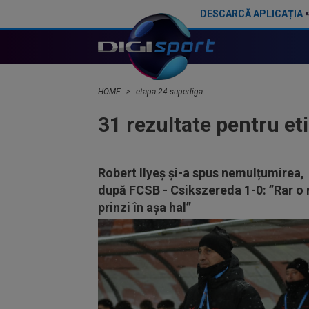
DESCARCĂ APLICAȚIA
HOME
etapa 24 superliga
31 rezultate pentru et
Robert Ilyeș și-a spus nemulțumirea,
după FCSB - Csikszereda 1-0: ”Rar o
prinzi în așa hal”