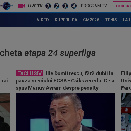
LIVE TV
PROGRAM TV
EXCLUS
VIDEO
SUPERLIGA
CM2026
TENIS
LA 
icheta
etapa 24 superliga
EXCLUSIV
Ilie Dumitrescu, fără dubii la
Fili
 mai
pauza meciului FCSB - Csikszereda. Ce a
Univ
spus Marius Avram despre penalty
Faru