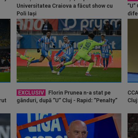
Universitatea Craiova a făcut show cu
”U” 
Poli Iași
dife
EXCLUSIV
Florin Prunea n-a stat pe
CCA 
rut
gânduri, după ”U” Cluj - Rapid: ”Penalty”
Cluj