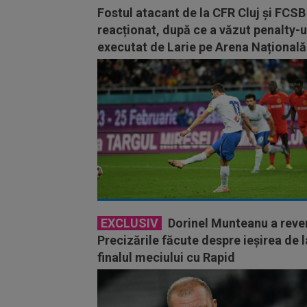
Fostul atacant de la CFR Cluj și FCSB
reacționat, după ce a văzut penalty-u
executat de Larie pe Arena Națională
EXCLUSIV
Dorinel Munteanu a reven
Precizările făcute despre ieșirea de l
finalul meciului cu Rapid