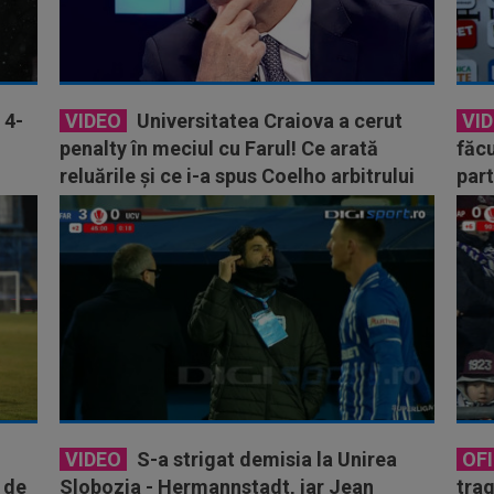
 4-
VIDEO
Universitatea Craiova a cerut
VI
penalty în meciul cu Farul! Ce arată
făcu
reluările și ce i-a spus Coelho arbitrului
part
VIDEO
S-a strigat demisia la Unirea
OFI
 de
Slobozia - Hermannstadt, iar Jean
trag