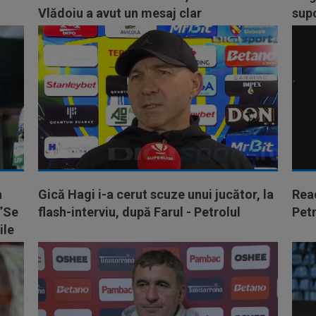
Vlădoiu a avut un mesaj clar
supo
a
Gică Hagi i-a cerut scuze unui jucător, la
Reac
 ”Se
flash-interviu, după Farul - Petrolul
Petr
ile