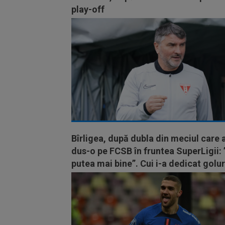
play-off
Bîrligea, după dubla din meciul care 
dus-o pe FCSB în fruntea SuperLigii:
putea mai bine”. Cui i-a dedicat golur