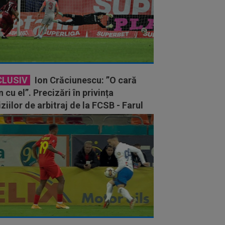
CLUSIV
Ion Crăciunescu: ”O cară
n cu el”. Precizări în privința
ziilor de arbitraj de la FCSB - Farul