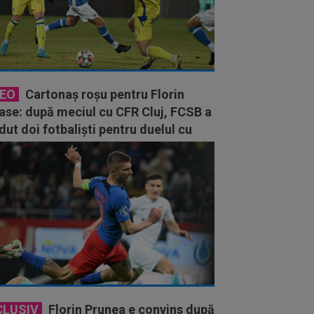
DEO
Cartonaș roșu pentru Florin
ase: după meciul cu CFR Cluj, FCSB a
dut doi fotbaliști pentru duelul cu
olul
CLUSIV
Florin Prunea e convins după