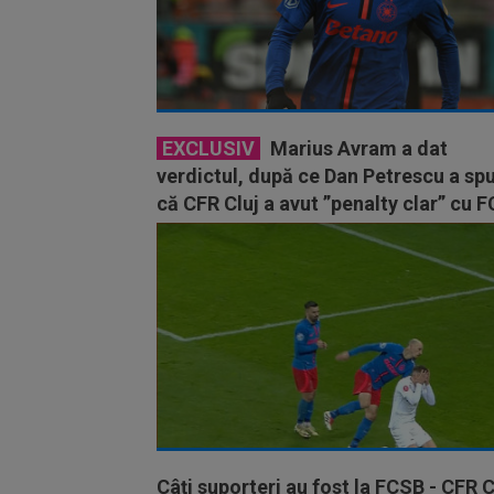
EXCLUSIV
Marius Avram a dat
verdictul, după ce Dan Petrescu a sp
că CFR Cluj a avut ”penalty clar” cu 
Câți suporteri au fost la FCSB - CFR C