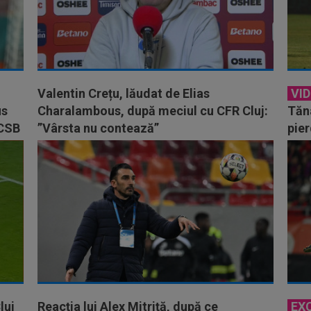
Valentin Crețu, lăudat de Elias
VI
us
Charalambous, după meciul cu CFR Cluj:
Tăn
FCSB
”Vârsta nu contează”
pier
Petr
luj
Reacția lui Alex Mitriță, după ce
EX