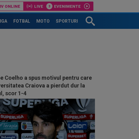
IV ONLINE
LIVE
EVENIMENTE
LIGA
FOTBAL
MOTO
SPORTURI
pe Coelho a spus motivul pentru care
ersitatea Craiova a pierdut dur la
l, scor 1-4