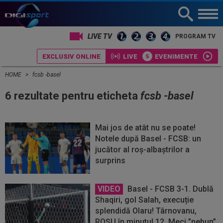
LIVE TV
PROGRAM TV
EXCLUSIV ONLINE
LIVE
EVENIMENTE
HOME
fcsb -basel
6 rezultate pentru eticheta
fcsb -basel
Mai jos de atât nu se poate!
Notele după Basel - FCSB: un
jucător al roș-albaștrilor a
surprins
VIDEO
Basel - FCSB 3-1. Dublă
Shaqiri, gol Salah, execuție
splendidă Olaru! Târnovanu,
ROȘU în minutul 12. Meci ”nebun”