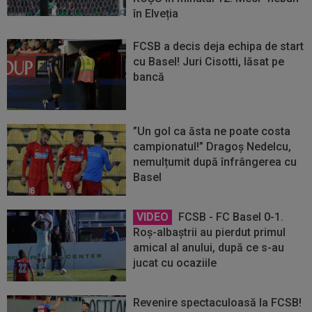
în Elveția
FCSB a decis deja echipa de start
cu Basel! Juri Cisotti, lăsat pe
bancă
”Un gol ca ăsta ne poate costa
campionatul!” Dragoș Nedelcu,
nemulțumit după înfrângerea cu
Basel
VIDEO
FCSB - FC Basel 0-1.
Roș-albaștrii au pierdut primul
amical al anului, după ce s-au
jucat cu ocaziile
Revenire spectaculoasă la FCSB!