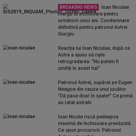
BREAKING NEWS
Ioan Niculae
merge la închisoare pentru
următorii cinci ani. Condamnare
definitivă pentru patronul Astrei
Giurgiu
Reacția lui Ioan Niculae, după ce
Astra a ajuns să riște
retrogradarea: "Nu putem fi
umiliți în acest hal"
Patronul Astrei, supărat pe Eugen
Neagoe din cauza unui jucător:
”Dă pase doar în spate!” Ce primă
au ratat astralii
Ioan Nicule riscă pedeapsa
maximă de închisoare prevăzută.
Ce spun procurorii. Patronul