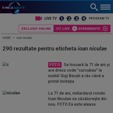
LIVE TV
PROGRAM TV
EXCLUSIV ONLINE
LIVE
EVENIMENTE
HOME
ioan niculae
290 rezultate pentru eticheta
ioan niculae
FOTO
Se însoară la 71 de ani și
are dress code "curcubeu" la
nuntă! Gigi Becali a râs când a
primit invitația
La 71 de ani, miliardarul român
Ioan Niculae se căsătorește din
nou. FOTO Ea este aleasa