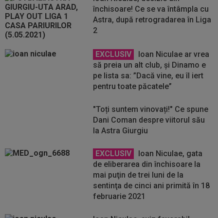
închisoare! Ce se va întâmpla cu
Astra, după retrogradarea în Liga
2
EXCLUSIV
Ioan Niculae ar vrea
să preia un alt club, și Dinamo e
pe lista sa: ”Dacă vine, eu îl iert
pentru toate păcatele”
"Toți suntem vinovați!" Ce spune
Dani Coman despre viitorul său
la Astra Giurgiu
EXCLUSIV
Ioan Niculae, gata
de eliberarea din închisoare la
mai puţin de trei luni de la
sentinţa de cinci ani primită în 18
februarie 2021