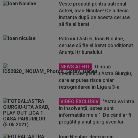
Veste proastă pentru patronul
Astrei, Ioan Niculae! Ce a decis
instanța după ce acesta ceruse
să fie eliberat
Patronul Astrei, Ioan Niculae,
ceruse să fie eliberat condiționat.
Anunțul tribunalului
NEWS ALERT
O nouă
depunctare pentru Astra Giurgiu,
care ar putea risca chiar
retrogradarea în Liga a 3-a
VIDEO EXCLUSIV
"Astra va intra
în insolvență, astea sunt
informațiile mele!". De când ar fi
pregătit planul giurgiuvenilor
Ioan Niculae, decizie din