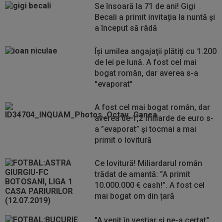
Se însoară la 71 de ani! Gigi
Becali a primit invitația la nuntă și
a început să râdă
Îşi umilea angajaţii plătiţi cu 1.200
de lei pe lună. A fost cel mai
bogat român, dar averea s-a
"evaporat"
A fost cel mai bogat român, dar
averea de 1,2 miliarde de euro s-
a ”evaporat” și tocmai a mai
primit o lovitură
Ce lovitură! Miliardarul român
trădat de amantă: ”A primit
10.000.000 € cash!”. A fost cel
mai bogat om din țară
"A venit în vestiar și ne-a certat".