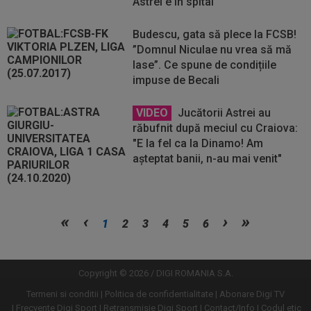
Astrei e în spital
Budescu, gata să plece la FCSB!
”Domnul Niculae nu vrea să mă
lase”. Ce spune de condițiile
impuse de Becali
VIDEO
Jucătorii Astrei au
răbufnit după meciul cu Craiova:
"E la fel ca la Dinamo! Am
așteptat banii, n-au mai venit"
Vezi
Vezi
1
2
3
4
5
6
mai
mai
mult
mult
Copyright © 2026 / DIGI ROMANIA S.A.
Termeni si conditii
Politica de confidentialitate
Abonare Digi TV
Frecvente Digi Sport
Retransmisie Digi Sport
Contact/Info
Codul etic