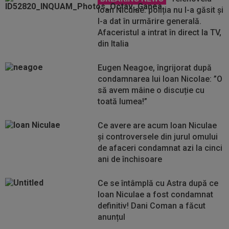
Ioan Niculae: poliția nu l-a găsit și
l-a dat în urmărire generală.
Afaceristul a intrat în direct la TV,
din Italia
Eugen Neagoe, îngrijorat după
condamnarea lui Ioan Nicolae: ”O
să avem mâine o discuție cu
toată lumea!”
Ce avere are acum Ioan Niculae
și controversele din jurul omului
de afaceri condamnat azi la cinci
ani de închisoare
Ce se întâmplă cu Astra după ce
Ioan Niculae a fost condamnat
definitiv! Dani Coman a făcut
anunțul