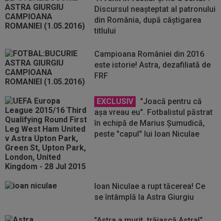
Discursul neașteptat al patronului
din România, după câștigarea
titlului
Campioana României din 2016
este istorie! Astra, dezafiliată de
FRF
EXCLUSIV
"Joacă pentru că
așa vreau eu". Fotbalistul păstrat
în echipă de Marius Șumudică,
peste "capul" lui Ioan Niculae
Ioan Niculae a rupt tăcerea! Ce
se întâmplă la Astra Giurgiu
”Astra a murit, trăiască Astra!”.