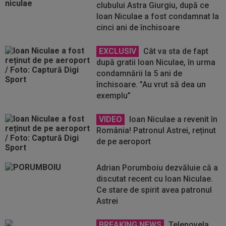
clubului Astra Giurgiu, după ce
Ioan Niculae a fost condamnat la
cinci ani de închisoare
EXCLUSIV
Cât va sta de fapt
după gratii Ioan Niculae, în urma
condamnării la 5 ani de
închisoare. ”Au vrut să dea un
exemplu”
VIDEO
Ioan Niculae a revenit în
România! Patronul Astrei, reținut
de pe aeroport
Adrian Porumboiu dezvăluie că a
discutat recent cu Ioan Niculae.
Ce stare de spirit avea patronul
Astrei
BREAKING NEWS
Telenovela