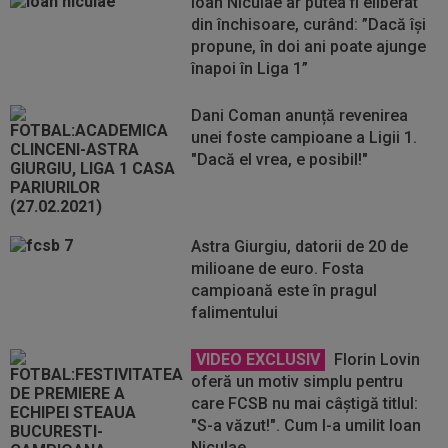
Ioan Niculae ar putea fi eliberat
din închisoare, curând: ”Dacă își
propune, în doi ani poate ajunge
înapoi în Liga 1”
Dani Coman anunță revenirea
unei foste campioane a Ligii 1.
"Dacă el vrea, e posibil!"
Astra Giurgiu, datorii de 20 de
milioane de euro. Fosta
campioană este în pragul
falimentului
VIDEO EXCLUSIV
Florin Lovin
oferă un motiv simplu pentru
care FCSB nu mai câștigă titlul:
"S-a văzut!". Cum l-a umilit Ioan
Niculae